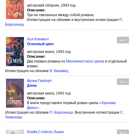
авторский сборник, 1993 год
Описание:
Три не связанных между собой романа.
Иллюстрация на обложке и внутренние иллюстрации
П.
Борозенца
.
Хол Клемент
№12
Огненный цикл
авторская книга, 1993 год
Описание:
Два первых романа из
Месклинитского цикла
и отдельный
роман.
Иллюстрация на обложке
В. Канивец
.
Фрэнк Герберт
№13
Дюна
авторская книга, 1993 год
Описание:
В книге представлен первый роман цикла
«Хроники
Дюны»
.
Иллюстрация на обложке
П. Борозенца
. Внутренние иллюстрации
С.
Лемехова
.
Клайв Стейплз Льюис
№14