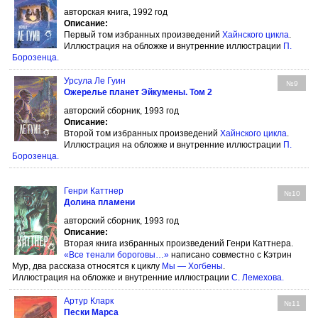
авторская книга, 1992 год
Описание:
Первый том избранных произведений
Хайнского цикла
.
Иллюстрация на обложке и внутренние иллюстрации
П.
Борозенца
.
Урсула Ле Гуин
№9
Ожерелье планет Эйкумены. Том 2
авторский сборник, 1993 год
Описание:
Второй том избранных произведений
Хайнского цикла
.
Иллюстрация на обложке и внутренние иллюстрации
П.
Борозенца
.
Генри Каттнер
№10
Долина пламени
авторский сборник, 1993 год
Описание:
Вторая книга избранных произведений Генри Каттнера.
«Все тенали бороговы…»
написано совместно с Кэтрин
Мур, два рассказа относятся к циклу
Мы — Хогбены
.
Иллюстрация на обложке и внутренние иллюстрации
С. Лемехова
.
Артур Кларк
№11
Пески Марса