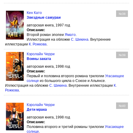
Кен Като
№38
Звездные самураи
авторская книга, 1997 год
Описание:
Второй роман эпопеи
Ямато
.
Иллюстрация на обложке
С. Шикина
. Внутренние
иллюстрации
К. Рожкова
.
Кэролайн Черри
№39
Воины заката
авторская книга, 1998 год
Описание:
Первый и половина второго романа трилогии
Угасающее
солнце
из большого цикла о Союзе и Альянсе.
Иллюстрация на обложке
С. Шикина
. Внутренние иллюстрации
К.
Рожкова
.
Кэролайн Черри
№40
Дети мрака
авторская книга, 1998 год
Описание:
Половина второго и третий романы трилогии
Угасающее
солнце
.