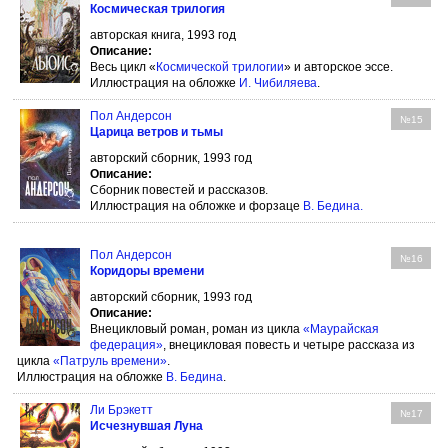
Космическая трилогия
авторская книга, 1993 год
Описание:
Весь цикл «
Космической трилогии
» и авторское эссе.
Иллюстрация на обложке
И. Чибиляева
.
Пол Андерсон
№15
Царица ветров и тьмы
авторский сборник, 1993 год
Описание:
Сборник повестей и рассказов.
Иллюстрация на обложке и форзаце
В. Бедина
.
Пол Андерсон
№16
Коридоры времени
авторский сборник, 1993 год
Описание:
Внецикловый роман, роман из цикла
«Маурайская
федерация»
, внецикловая повесть и четыре рассказа из
цикла
«Патруль времени»
.
Иллюстрация на обложке
В. Бедина
.
Ли Брэкетт
№17
Исчезнувшая Луна