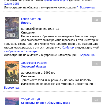
повесть и два романа. Роман
«Двойная звезда»
удостоен премии
Хьюго-1956
.
Иллюстрация на обложке и внутренние иллюстрации
П. Борозенца
.
Генри Каттнер
№6
Ярость
авторский сборник, 1992 год
Описание:
Первая книга избранных произведений Генри Каттнера.
Два самостоятельных романа и рассказы, три из которых
написаны в соавторстве с Кэтрин Мур (соавтор в книге не указан). Два
классических рассказа относятся к циклу о
Хогбенах
и один, к циклу об
изобретателе Гэллегере
.
Иллюстрация на обложке и внутренние иллюстрации
П. Борозенца
.
Эрик Фрэнк Рассел
№7
Зловещий барьер
авторская книга, 1992 год
Описание:
Три самостоятельных романа и небольшая повесть.
Иллюстрация на обложке и внутренние иллюстрации
П.
Борозенца
.
Урсула Ле Гуин
№8
Ожерелье планет Эйкумены. Том 1