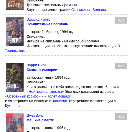
Описание:
Три самостоятельных романа.
Внутренние иллюстрации
Станислава Богдана
.
Эдмунд Купер
№27
Сомнительная полночь
авторский сборник, 1994 год
Описание:
Четыре не связанных между собой романа.
Иллюстрация на обложке и внутренние иллюстрации
В.
Трилесского
.
Ларри Нивен
№28
Осколок империи
авторская книга, 1994 год
Описание:
Книга включает в себя роман и два авторских сборника:
«Нейтронная звезда»
(без двух рассказов) из цикла
«Освоенный космос»
и
«Полет лошади»
.
Иллюстрация на обложке
В. Канивца
. Внутренние иллюстрации
А.
Куташова
.
Джек Вэнс
№29
Машина смерти
авторская книга, 1996 год