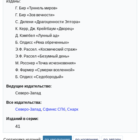
изданы:
Г. Бир «Туннель миров»
Г. Бир «Зов вечности»
С. Дилени «Драгоценности Эптора»
К. Керр, Дж. Крейгбаум «Дворец»
Д. Кэмпбел «Лунный ад»
Б. Олдисс «Река обреченных»
Э.Ф. Рассел. «Космический страж»
Э.Ф. Рассел «Безумный день»
М. Росснер «Точка исчезновения»
Ф. Фармер «Сумерки вселенной»
Б. Олдисс «Седобородый»
Ведущее издательство:
Северо-Запад
Все издательства:
Северо-Запад
,
Сфинкс СПб
,
Снарк
Изданий в серии:
41
Сортировка изданий:
по умолчанию
по названию
по автору