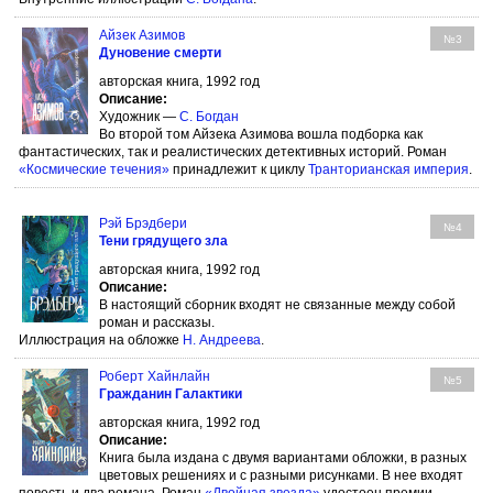
Айзек Азимов
№3
Дуновение смерти
авторская книга, 1992 год
Описание:
Художник —
С. Богдан
Во второй том Айзека Азимова вошла подборка как
фантастических, так и реалистических детективных историй. Роман
«Космические течения»
принадлежит к циклу
Транторианская империя
.
Рэй Брэдбери
№4
Тени грядущего зла
авторская книга, 1992 год
Описание:
В настоящий сборник входят не связанные между собой
роман и рассказы.
Иллюстрация на обложке
Н. Андреева
.
Роберт Хайнлайн
№5
Гражданин Галактики
авторская книга, 1992 год
Описание:
Книга была издана с двумя вариантами обложки, в разных
цветовых решениях и с разными рисунками. В нее входят