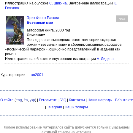
Иллюстрация на обложке
С. Шикина
. Внутренние иллюстрации
К.
Рожкова
.
Эрик Фрэнк Рассел
№41
Безумный мир
авторская книга, 2000 год
Описание:
Последняя из вышедших в свет книг серии содержит
роман «Безумный мир» и сборник связанных рассказов
«Космический марафон», ошибочно представленный в издании как
роман.
Иллюстрация на обложке и внутренние иллюстрации
А. Лидина
.
Куратор серии —
an2001
О сайте
(
eng
,
fra
,
укр
) |
Регламент
|
FAQ
|
Контакты
|
Наши награды
|
ВКонтакте
|
Telegram
|
Наши товары
Любое использование материалов сайта допускается только с указанием
активной ссылки на источник.