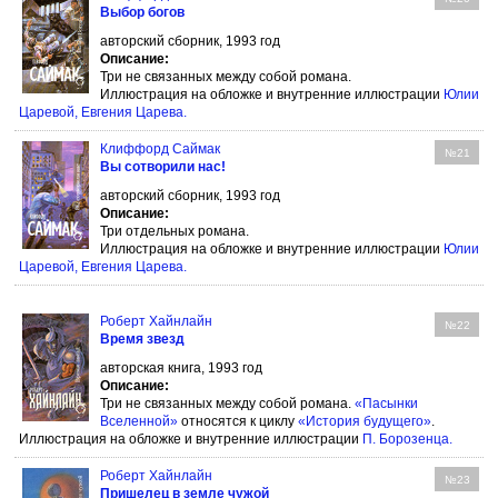
Выбор богов
авторский сборник, 1993 год
Описание:
Три не связанных между собой романа.
Иллюстрация на обложке и внутренние иллюстрации
Юлии
Царевой
,
Евгения Царева
.
Клиффорд Саймак
№21
Вы сотворили нас!
авторский сборник, 1993 год
Описание:
Три отдельных романа.
Иллюстрация на обложке и внутренние иллюстрации
Юлии
Царевой
,
Евгения Царева
.
Роберт Хайнлайн
№22
Время звезд
авторская книга, 1993 год
Описание:
Три не связанных между собой романа.
«Пасынки
Вселенной»
относятся к циклу
«История будущего»
.
Иллюстрация на обложке и внутренние иллюстрации
П. Борозенца
.
Роберт Хайнлайн
№23
Пришелец в земле чужой