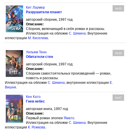
Кит Лаумер
№35
Разрушители планет
авторский сборник, 1997 год
Описание:
Сборник, включающий в себя роман и рассказы.
Иллюстрация на обложке
С. Шикина
. Внутренние
иллюстрации
М. Киселева
.
Уильям Тенн
№36
Обитатели стен
авторский сборник, 1997 год
Описание:
Сборник самостоятельных произведений — роман,
повесть и рассказы.
Иллюстрация на обложке
С. Шикина
; внутренние иллюстрации
Е.
Вишни
.
Кен Като
№37
Гнев небес
авторская книга, 1997 год
Описание:
Первый роман эпопеи
Ямато
.
Иллюстрация на обложке
С. Шикина
. Внутренние
иллюстрации
К. Рожкова
.