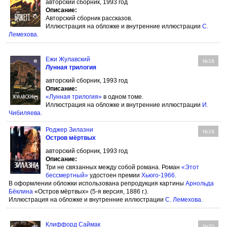
авторский сборник, 1993 год
Описание:
Авторский сборник рассказов.
Иллюстрация на обложке и внутренние иллюстрации
С.
Лемехова
.
Ежи Жулавский
№18
Лунная трилогия
авторский сборник, 1993 год
Описание:
«Лунная трилогия»
в одном томе.
Иллюстрация на обложке и внутренние иллюстрации
И.
Чибиляева
.
Роджер Зилазни
№19
Остров мёртвых
авторский сборник, 1993 год
Описание:
Три не связанных между собой романа. Роман
«Этот
бессмертный»
удостоен премии
Хьюго-1966
.
В оформлении обложки использована репродукция картины
Арнольда
Бёклина
«Остров мёртвых» (5-я версия, 1886 г.).
Иллюстрация на обложке и внутренние иллюстрации
С. Лемехова
.
Клиффорд Саймак
№20