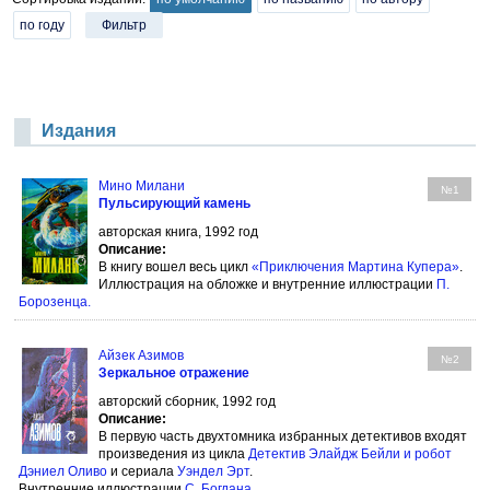
по году
Фильтр
Издания
Мино Милани
№1
Пульсирующий камень
авторская книга, 1992 год
Описание:
В книгу вошел весь цикл
«Приключения Мартина Купера»
.
Иллюстрация на обложке и внутренние иллюстрации
П.
Борозенца
.
Айзек Азимов
№2
Зеркальное отражение
авторский сборник, 1992 год
Описание:
В первую часть двухтомника избранных детективов входят
произведения из цикла
Детектив Элайдж Бейли и робот
Дэниел Оливо
и сериала
Уэндел Эрт
.
Внутренние иллюстрации
С. Богдана
.