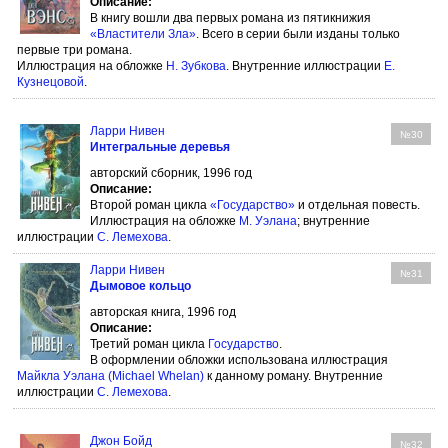
Описание:
В книгу вошли два первых романа из пятикнижия
«Властители Зла»
. Всего в серии были изданы только
первые три романа.
Иллюстрация на обложке
Н. Зубкова
. Внутренние иллюстрации
Е.
Кузнецовой
.
Ларри Нивен
№30
Интегральные деревья
авторский сборник, 1996 год
Описание:
Второй роман цикла
«Государство»
и отдельная повесть.
Иллюстрация на обложке
М. Уэлана
; внутренние
иллюстрации
С. Лемехова
.
Ларри Нивен
№31
Дымовое кольцо
авторская книга, 1996 год
Описание:
Третий роман цикла
Государство
.
В оформлении обложки использована иллюстрация
Майкла Уэлана (Michael Whelan)
к данному роману. Внутренние
иллюстрации
С. Лемехова
.
Джон Бойд
№32