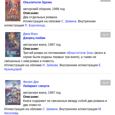
Опылители Эдема
авторский сборник, 1996 год
Описание:
Два отдельных романа.
Иллюстрация на обложке
С. Шикина
. Внутренние
иллюстрации
П. Борозенца
.
Джек Вэнс
№33
Дворец любви
авторская книга, 1997 год
Описание:
Третий роман из пятикнижия «
Властители Зла
» (всего в
серии были изданы первые три книги), а также не
связанные с ним роман и повесть.
Иллюстрация на обложке
Н. Зубкова
. Внутренние иллюстрации
Е.
Кузнецовой
.
Филип Дик
№34
Лабиринт смерти
авторская книга, 1997 год
Описание:
Книга содержит не связанные между собой два романа и
две повести.
Иллюстрация на обложке
С. Шикина
. Внутренние иллюстрации
М.
Киселева
.