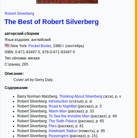
Robert Silverberg
The Best of Robert Silverberg
авторский сборник
Язык издания:
английский
New York:
Pocket Books
,
1980
г. (сентябрь)
ISBN:
0-671-83497-5, 978-0-671-83497-5
Тип обложки:
мягкая
Страниц:
265
Описание:
Cover art by Gerry Daly.
Содержание
:
Barry Norman Malzberg.
Thinking About Silverberg
(эссе), p. v
Robert Silverberg.
Introduction
(статья), p. xi
Robert Silverberg.
Road to Nightfall
(рассказ), p. 3
Robert Silverberg.
Warm Man
(рассказ), p. 33
Robert Silverberg.
To See the Invisible Man
(рассказ), p. 49
Robert Silverberg.
The Sixth Palace
(рассказ), p. 65
Robert Silverberg.
Flies
(рассказ), p. 81
Robert Silverberg.
Hawksbill Station
(повесть), p. 95
Robert Silverberg.
Passengers
(рассказ), p. 151