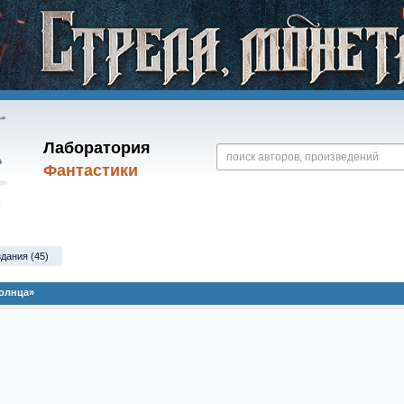
Лаборатория
Фантастики
здания (45)
Солнца»