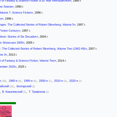
of Fantasy & Science Fiction: A 30 Year Retrospective»
, 1980 г.
ие Земли»
, 1990 г.
 Volume 7: Science Fiction»
, 1996 г.
ве»
, 1996 г.
nges: The Collected Stories of Robert Silverberg, Volume 5»
, 1997 г.
Fiction Century»
, 1997 г.
oon: Stories of Six Decades»
, 2004 г.
ds Showcase 2005»
, 2005 г.
r: The Collected Stories of Robert Silverberg, Volume Two (1962-69)»
, 2007 г.
ume 3»
, 2013 г.
 of Fantasy & Science Fiction, Volume Two»
, 2014 г.
ovember 2025»
, 2025 г.
-е
,
1980-е
,
1990-е
,
2000-е
,
2010-е
,
2020-е
(19)
(6)
(8)
(7)
(3)
(1)
лийский
,
болгарский
(41)
(1)
,
В. Ковалевский
,
Т. Трифонов
(1)
(1)