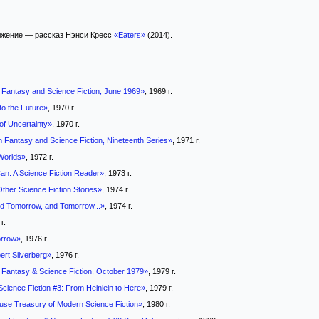
жение — рассказ Нэнси Кресс
«Eaters»
(2014).
 Fantasy and Science Fiction, June 1969»
, 1969 г.
o the Future»
, 1970 г.
f Uncertainty»
, 1970 г.
 Fantasy and Science Fiction, Nineteenth Series»
, 1971 г.
Worlds»
, 1972 г.
n: A Science Fiction Reader»
, 1973 г.
her Science Fiction Stories»
, 1974 г.
d Tomorrow, and Tomorrow...»
, 1974 г.
г.
rrow»
, 1976 г.
ert Silverberg»
, 1976 г.
 Fantasy & Science Fiction, October 1979»
, 1979 г.
cience Fiction #3: From Heinlein to Here»
, 1979 г.
use Treasury of Modern Science Fiction»
, 1980 г.