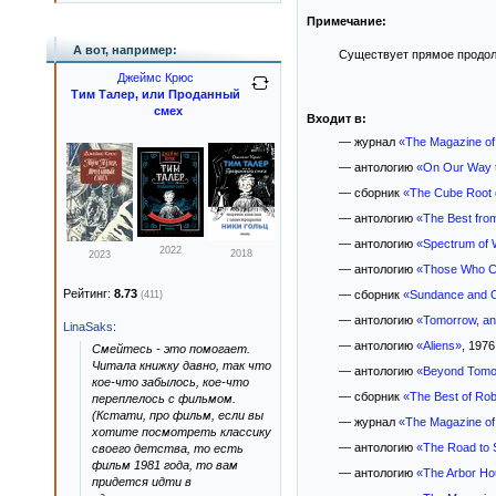
Примечание:
А вот, например:
Существует прямое продол
Джеймс Крюс
Тим Талер, или Проданный
смех
Входит в:
— журнал
«The Magazine of
— антологию
«On Our Way t
— сборник
«The Cube Root o
— антологию
«The Best from
— антологию
«Spectrum of 
2022
2018
2023
— антологию
«Those Who Ca
Рейтинг:
8.73
— сборник
«Sundance and Ot
(411)
— антологию
«Tomorrow, an
LinaSaks
:
— антологию
«Aliens»
, 1976 
Смейтесь - это помогает.
Читала книжку давно, так что
— антологию
«Beyond Tomo
кое-что забылось, кое-что
— сборник
«The Best of Rob
переплелось с фильмом.
(Кстати, про фильм, если вы
— журнал
«The Magazine of
хотите посмотреть классику
— антологию
«The Road to S
своего детства, то есть
фильм 1981 года, то вам
— антологию
«The Arbor Ho
придется идти в