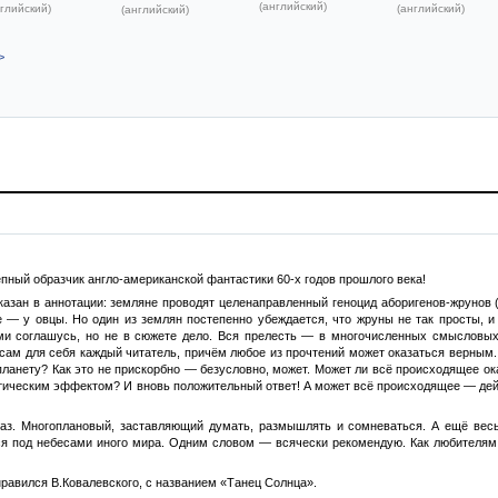
(английский)
глийский)
(английский)
(английский)
>
пный образчик англо-американской фантастики 60-х годов прошлого века!
азан в аннотации: земляне проводят целенаправленный геноцид аборигенов-жрунов (
е — у овцы. Но один из землян постепенно убеждается, что жруны не так просты, и
ми соглашусь, но не в сюжете дело. Вся прелесть — в многочисленных смысловых 
сам для себя каждый читатель, причём любое из прочтений может оказаться верным.
ланету? Как это не прискорбно — безусловно, может. Может ли всё происходящее ок
тическим эффектом? И вновь положительный ответ! А может всё происходящее — дейст
аз. Многоплановый, заставляющий думать, размышлять и сомневаться. А ещё вес
ся под небесами иного мира. Одним словом — всячески рекомендую. Как любителям 
нравился В.Ковалевского, с названием «Танец Солнца».