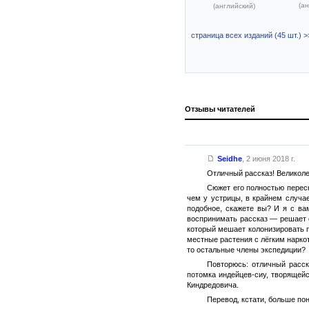
(ан
(английский)
страница всех изданий (45 шт.) >
Отзывы читателей
Seidhe
,
2 июня 2018 г.
Отличный рассказ! Великоле
Сюжет его полностью переск
чем у устрицы, в крайнем случа
подобное, скажете вы? И я с ва
воспринимать рассказ — решает 
который мешает колонизировать п
местные растения с лёгким нарко
то остальные члены экспедиции?
Повторюсь: отличный расск
потомка индейцев-сиу, творящей
Киндредовича.
Перевод, кстати, больше по