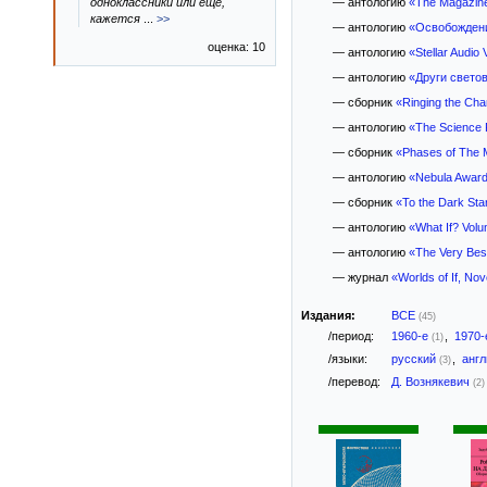
одноклассники или еще,
— антологию
«The Magazine 
кажется
...
>>
— антологию
«Освобожден
оценка: 10
— антологию
«Stellar Audio
— антологию
«Други свето
— сборник
«Ringing the Cha
— антологию
«The Science 
— сборник
«Phases of The M
— антологию
«Nebula Awar
— сборник
«To the Dark Sta
— антологию
«What If? Vol
— антологию
«The Very Best
— журнал
«Worlds of If, N
Издания:
ВСЕ
(45)
/период:
1960-е
,
1970
(1)
/языки:
русский
,
анг
(3)
/перевод:
Д. Вознякевич
(2)