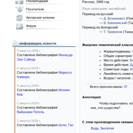
Рекомендации
Рассказ,
1969
год
Язык написания: английский
Посетители
Перевод на русский:
Авторские колонки
—
Д. Вознякевич
(Пля
—
В. Ковалевский
(Та
Форум
Перевод на болгарский:
—
Т. Трифонов
(Танцъ
информация, новости
Жанрово-тематический класс
5 августа 2026 г.
Жанры/поджанры:
Составлена библиография
Махмуда
Общие характерис
Эль-Сайеда
Место действия:
В
Время действия:
Д
4 августа 2026 г.
Сюжетные ходы:
К
Составлена библиография
Маркуса
Линейность сюжет
Кливера
Возраст читателя:
3 августа 2026 г.
Всего проголосовало:
37
Составлена библиография
Моники
Ким
Аннотация:
2 августа 2026 г.
Чтобы подготовить пл
Составлена библиография
они, эти существа?
Вайшнави Патель
1 августа 2026 г.
С этим произведением связан
Составлена библиография
Шэнь Тао
Вода
;
Экология