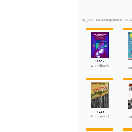
Издания на иностранных язык
1970 г.
(английский)
(ан
1974 г.
(английский)
(ан