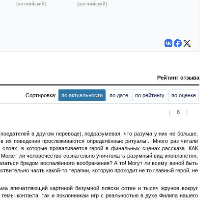
(английский)
(английский)
Рейтинг отзыва
Сортировка:
по актуальности
по дате
по рейтингу
по оценке
[
8
]
поедателей в другом переводе), подразумевая, что разума у них не больше,
 в их поведении прослеживаются определённые ритуалы... Много раз читали
слоях, в которые проваливается герой в финальных сценах рассказа. КАК
 Может ли человечество сознательно уничтожать разумный вид инопланетян,
азаться бредом воспалённого воображения? А то! Могут ли всему виной быть
вительно часть какой-то терапии, которую проходит не то главный герой, не
ьма впечатляющий картиной безумной пляски сотен и тысяч жрунов вокруг
темы контакта, так и поклонникам игр с реальностью в духе Филипа нашего