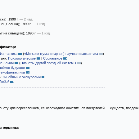
ска)
; 1990 г.
— 2 изд.
нец Солнца)
; 1990 г.
— 1 изд.
т на слънцето)
; 1996 г.
— 1 изд.
ификатор:
Фантастика
(
«Мягкая» (гуманитарная) научная фантастика
)
тики:
Психологическое
|
Социальное
не Земли
(
Планеты другой звёздной системы
)
алёкое будущее
сенофантастика
а:
Линейный с экскурсами
Любой
анету для переселенцев, её необходимо очистить от поедателей — существ, поедающ
ы термины: