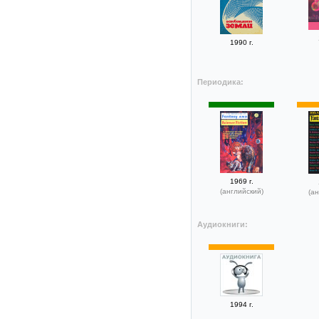
1990 г.
Периодика:
1969 г.
(английский)
(ан
Аудиокниги:
1994 г.