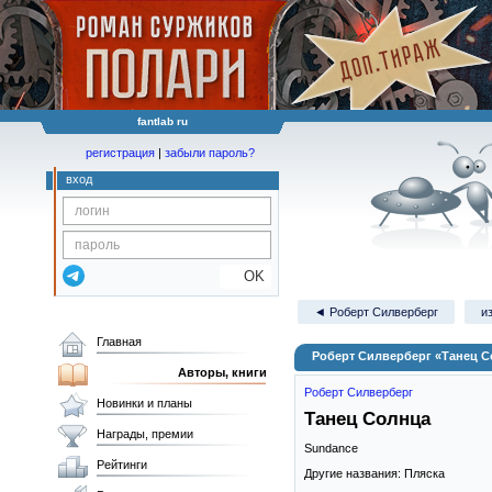
fantlab ru
регистрация
|
забыли пароль?
вход
OK
◄ Роберт Силверберг
и
Главная
Роберт Силверберг «Танец 
Авторы, книги
Роберт Силверберг
Новинки и планы
Танец Солнца
Награды, премии
Sundance
Рейтинги
Другие названия: Пляска