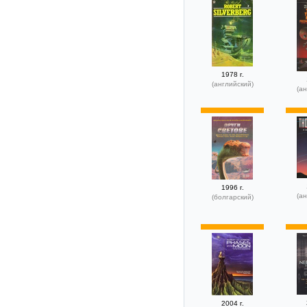
1978 г.
(английский)
(ан
1996 г.
(ан
(болгарский)
2004 г.