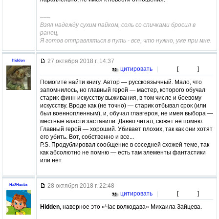
–––
Взял надежду сухим пайком, соль со спичками бросил в
ранец,
Я готов отправляться в путь - все, что нужно, уже при мне.
27 октября 2018 г. 14:37
Hidden
цитировать
|
[
]
Помогите найти книгу. Автор — русскоязычный. Мало, что
запомнилось, но главный герой — мастер, которого обучал
старик-финн искусству выживания, в том числе и боевому
искусству. Вроде как (не точно) — старик отбывал срок (или
был военнопленным), и, обучал главгероя, не имея выбора —
местные власти заставили. Давно читал, сюжет не помню.
Главный герой — хороший. Убивает плохих, так как они хотят
его убить. Вот, собственно и все...
P.S. Продублировал сообщение в соседней схожей теме, так
как абсолютно не помню — есть там элементы фантастики
или нет
28 октября 2018 г. 22:48
He3Hauka
цитировать
|
[
]
Hidden
, наверное это «Час волкодава» Михаила Зайцева.