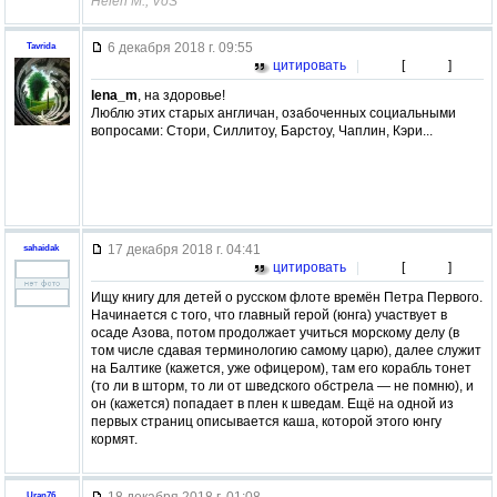
Helen M., VoS
6 декабря 2018 г. 09:55
Tavrida
цитировать
|
[
]
lena_m
, на здоровье!
Люблю этих старых англичан, озабоченных социальными
вопросами: Стори, Силлитоу, Барстоу, Чаплин, Кэри...
17 декабря 2018 г. 04:41
sahaidak
цитировать
|
[
]
Ищу книгу для детей о русском флоте времён Петра Первого.
Начинается с того, что главный герой (юнга) участвует в
осаде Азова, потом продолжает учиться морскому делу (в
том числе сдавая терминологию самому царю), далее служит
на Балтике (кажется, уже офицером), там его корабль тонет
(то ли в шторм, то ли от шведского обстрела — не помню), и
он (кажется) попадает в плен к шведам. Ещё на одной из
первых страниц описывается каша, которой этого юнгу
кормят.
18 декабря 2018 г. 01:08
Uran76