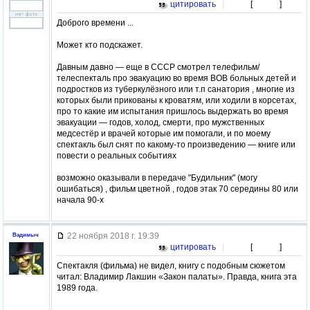
цитировать
|
[
]
Доброго времени ...
Может кто подскажет.
Давным давно — еще в СССР смотрел телефильм/
телеспекталь про эвакуацию во время ВОВ больных детей и
подростков из туберкулёзного или т.п санатория , многие из
которых были прикованы к кроватям, или ходили в корсетах,
про то какие им испытания пришлось выдержать во время
эвакуации — годов, холод, смерти, про мужственных
медсестёр и врачей которые им помогали, и по моему
спектакль был снят по какому-то произведению — книге или
повести о реальных событиях
возможно оказывали в передаче "Будильник" (могу
ошибаться) , фильм цветной , годов этак 70 середины 80 или
начала 90-х
22 ноября 2018 г. 19:39
Вадимыч
цитировать
|
[
]
Спектакля (фильма) не видел, книгу с подобным сюжетом
читал: Владимир Лакшин «Закон палаты». Правда, книга эта
1989 года.