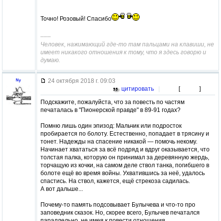
Точно! Розовый! Спасибо
–––
Человек, нажимающий где-то там пальцами на клавиши, не
имеет никакого отношения к тому, что я здесь говорю и
думаю.
24 октября 2018 г. 09:03
Ny
цитировать
|
[
]
Подскажите, пожалуйста, что за повесть по частям
печаталась в "Пионерской правде" в 89-91 годах?
Помню лишь один эпизод: Мальчик или подросток
пробирается по болоту. Естественно, попадает в трясину и
тонет. Надежды на спасение никакой — помочь некому.
Начинает хвататься за всё подряд и вдруг оказывается, что
толстая палка, которую он принимал за деревянную жердь,
торчащую из кочки, на самом деле ствол танка, погибшего в
болоте ещё во время войны. Ухватившись за неё, удалось
спастись. На ствол, кажется, ещё стрекоза садилась.
А вот дальше...
Почему-то память подсовывает Булычева и что-то про
заповедник сказок. Но, скорее всего, Булычев печатался
параллельно, не имея к повести отношения.