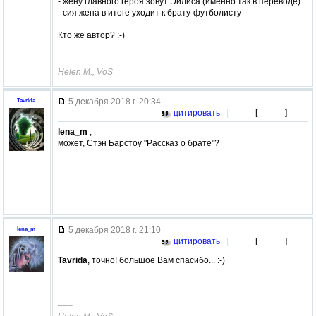
- жену главного героя зовут Эйлиса (именно так в переводе)
- сия жена в итоге уходит к брату-футболисту
Кто же автор? :-)
–––
Helen M., VoS
5 декабря 2018 г. 20:34
Tavrida
цитировать
|
[
]
lena_m
,
может, Стэн Барстоу "Рассказ о брате"?
5 декабря 2018 г. 21:10
lena_m
цитировать
|
[
]
Tavrida
, точно! большое Вам спасибо... :-)
–––