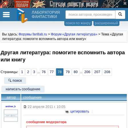
ЛАБОРАТОРИЯ
ФАНТАСТИКИ
поиск по жанру
расширенный
Вы здесь:
Форумы fantlab.ru
>
Форум «Другая литература»
> Тема «Другая
литература: помогите вспомнить автора или книгу»
Другая литература: помогите вспомнить автора
или книгу
Страницы:
1
2
3
...
76
77
78
79
80
...
206
207
208
🔍 поиск
написать сообщение
автор
сообщение
22 апреля 2011 г. 10:05
andrew_b
цитировать
|
сообщение модератора