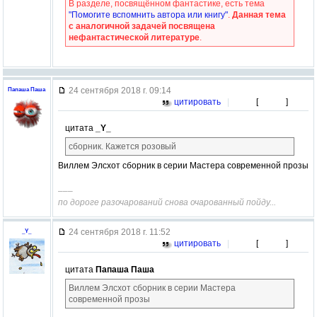
В разделе, посвящённом фантастике, есть тема
"Помогите вспомнить автора или книгу"
.
Данная тема
с аналогичной задачей посвящена
нефантастической литературе
.
24 сентября 2018 г. 09:14
Папаша Паша
цитировать
|
[
]
цитата
_Y_
сборник. Кажется розовый
Виллем Элсхот сборник в серии Мастера современной прозы
–––
по дороге разочарований снова очарованный пойду...
24 сентября 2018 г. 11:52
_Y_
цитировать
|
[
]
цитата
Папаша Паша
Виллем Элсхот сборник в серии Мастера
современной прозы