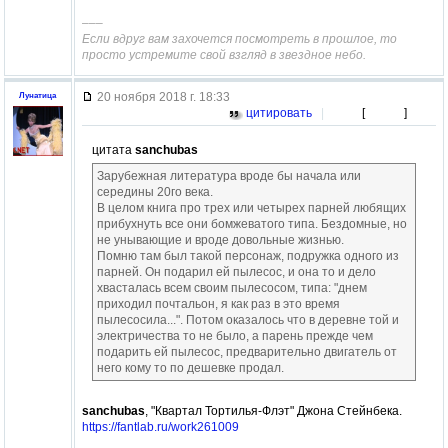
–––
Если вдруг вам захочется посмотреть в прошлое, то
просто устремите свой взгляд в звездное небо.
20 ноября 2018 г. 18:33
Лунатица
цитировать
|
[
]
цитата
sanchubas
Зарубежная литература вроде бы начала или
середины 20го века.
В целом книга про трех или четырех парней любящих
прибухнуть все они бомжеватого типа. Бездомные, но
не унывающие и вроде довольные жизнью.
Помню там был такой персонаж, подружка одного из
парней. Он подарил ей пылесос, и она то и дело
хвасталась всем своим пылесосом, типа: "днем
приходил почтальон, я как раз в это время
пылесосила...". Потом оказалось что в деревне той и
электричества то не было, а парень прежде чем
подарить ей пылесос, предварительно двигатель от
него кому то по дешевке продал.
sanchubas
, "Квартал Тортилья-Флэт" Джона Стейнбека.
https://fantlab.ru/work261009