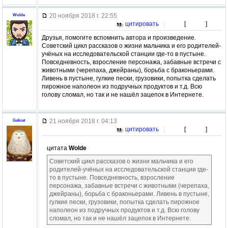
20 ноября 2018 г. 22:55
Wolde
цитировать
|
[
]
Друзья, помогите вспомнить автора и произведение.
Советский цикл рассказов о жизни мальчика и его родителей-
учёных на исследовательской станции где-то в пустыне.
Повседневность, взросление персонажа, забавные встречи с
животными (черепаха, джейраны), борьба с браконьерами.
Ливень в пустыне, гулкие пески, грузовики, попытка сделать
пирожное наполеон из подручных продуктов и т.д. Всю
голову сломал, но так и не нашёл зацепок в Интернете.
21 ноября 2018 г. 04:13
Galicat
цитировать
|
[
]
цитата
Wolde
Советский цикл рассказов о жизни мальчика и его
родителей-учёных на исследовательской станции где-
то в пустыне. Повседневность, взросление
персонажа, забавные встречи с животными (черепаха,
джейраны), борьба с браконьерами. Ливень в пустыне,
гулкие пески, грузовики, попытка сделать пирожное
наполеон из подручных продуктов и т.д. Всю голову
сломал, но так и не нашёл зацепок в Интернете.