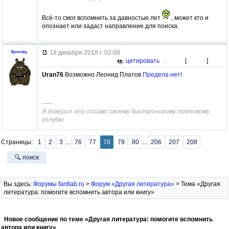
Всё-то смог вспомнить за давностью лет
, может кто и
опознает или задаст направление для поиска.
18 декабря 2018 г. 02:00
Sprinsky
цитировать
|
[
]
Uran76
Возможно Леонид Платов
Предела нет!
–––
Я доверил это письмо своему быстроногому почтовому
голубю.
Страницы:
1
2
3
...
76
77
78
79
80
...
206
207
208
🔍 поиск
Вы здесь:
Форумы fantlab.ru
>
Форум «Другая литература»
> Тема «Другая
литература: помогите вспомнить автора или книгу»
Новое сообщение по теме «Другая литература: помогите вспомнить
автора или книгу»