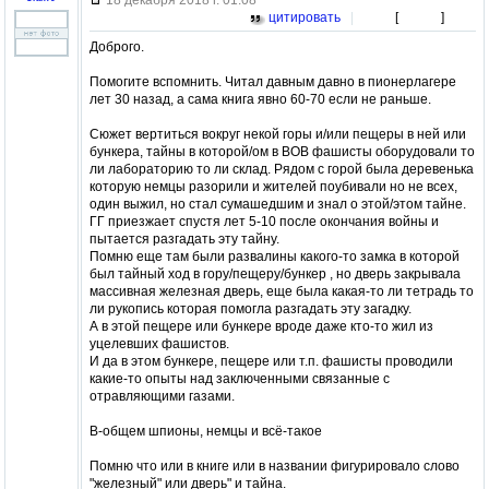
цитировать
|
[
]
Доброго.
Помогите вспомнить. Читал давным давно в пионерлагере
лет 30 назад, а сама книга явно 60-70 если не раньше.
Сюжет вертиться вокруг некой горы и/или пещеры в ней или
бункера, тайны в которой/ом в ВОВ фашисты оборудовали то
ли лабораторию то ли склад. Рядом с горой была деревенька
которую немцы разорили и жителей поубивали но не всех,
один выжил, но стал сумашедшим и знал о этой/этом тайне.
ГГ приезжает спустя лет 5-10 после окончания войны и
пытается разгадать эту тайну.
Помню еще там были развалины какого-то замка в которой
был тайный ход в гору/пещеру/бункер , но дверь закрывала
массивная железная дверь, еще была какая-то ли тетрадь то
ли рукопись которая помогла разгадать эту загадку.
А в этой пещере или бункере вроде даже кто-то жил из
уцелевших фашистов.
И да в этом бункере, пещере или т.п. фашисты проводили
какие-то опыты над заключенными связанные с
отравляющими газами.
В-общем шпионы, немцы и всё-такое
Помню что или в книге или в названии фигурировало слово
"железный" или дверь" и тайна.