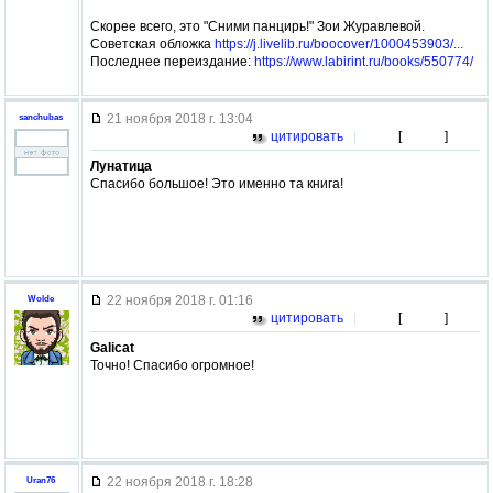
Скорее всего, это "Сними панцирь!" Зои Журавлевой.
Советская обложка
https://j.livelib.ru/boocover/1000453903/...
Последнее переиздание:
https://www.labirint.ru/books/550774/
21 ноября 2018 г. 13:04
sanchubas
цитировать
|
[
]
Лунатица
Спасибо большое! Это именно та книга!
22 ноября 2018 г. 01:16
Wolde
цитировать
|
[
]
Galicat
Точно! Спасибо огромное!
22 ноября 2018 г. 18:28
Uran76