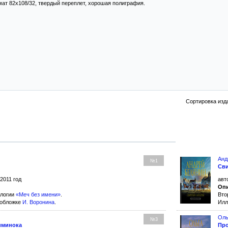
мат 82х108/32, твердый переплет, хорошая полиграфия.
Сортировка изд
Анд
№1
Св
 2011 год
авт
Опи
илогии
«Меч без имени»
.
Вто
 обложке
И. Воронина
.
Илл
Оль
№3
иминока
Про