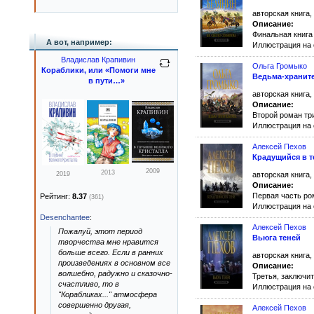
авторская книга,
Описание:
Финальная книга
А вот, например:
Иллюстрация на
Владислав Крапивин
Ольга Громыко
Кораблики, или «Помоги мне
Ведьма-хранит
в пути…»
авторская книга,
Описание:
Второй роман тр
Иллюстрация на
Алексей Пехов
Крадущийся в т
2009
2013
2019
авторская книга,
Описание:
Первая часть р
Рейтинг:
8.37
(361)
Иллюстрация на
Desenchantee
:
Алексей Пехов
Пожалуй, этот период
Вьюга теней
творчества мне нравится
больше всего. Если в ранних
авторская книга,
произведениях в основном все
Описание:
волшебно, радужно и сказочно-
Третья, заключи
счастливо, то в
Иллюстрация на
"Корабликах..." атмосфера
совершенно другая,
Алексей Пехов