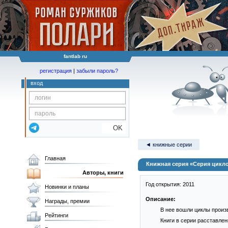
fantlab ru
регистрация
|
забыли пароль?
вход
OK
◄ книжные серии
Главная
Книжная серия «Серия цикл
Авторы, книги
Год открытия: 2011
Новинки и планы
Описание:
Награды, премии
В нее вошли циклы произ
Рейтинги
Книги в серии расставлен