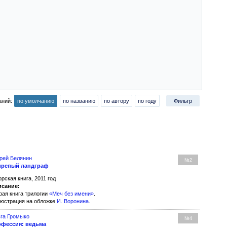
аний:
по умолчанию
по названию
по автору
по году
Фильтр
рей Белянин
№2
ирепый ландграф
орская книга, 2011 год
сание:
рая книга трилогии
«Меч без имени»
.
юстрация на обложке
И. Воронина
.
га Громыко
№4
фессия: ведьма