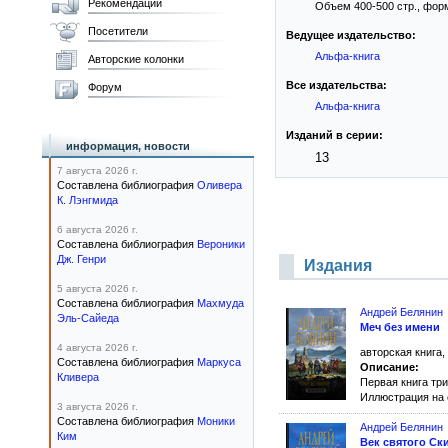
Рекомендации
Объем 400-500 стр., фор
Посетители
Ведущее издательство:
Альфа-книга
Авторские колонки
Все издательства:
Форум
Альфа-книга
Изданий в серии:
информация, новости
13
7 августа 2026 г.
Составлена библиография
Оливера
К. Лэнгмида
6 августа 2026 г.
Составлена библиография
Вероники
Дж. Генри
Издания
5 августа 2026 г.
Составлена библиография
Махмуда
Андрей Белянин
Эль-Сайеда
Меч без имени
4 августа 2026 г.
авторская книга,
Составлена библиография
Маркуса
Описание:
Кливера
Первая книга тр
Иллюстрация на
3 августа 2026 г.
Составлена библиография
Моники
Андрей Белянин
Ким
Век святого Ск