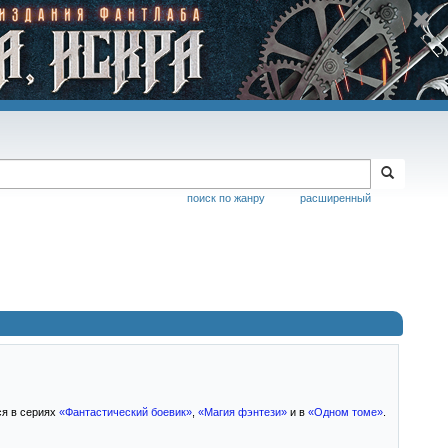
поиск по жанру
расширенный
ся в сериях
«Фантастический боевик»
,
«Магия фэнтези»
и в
«Одном томе»
.