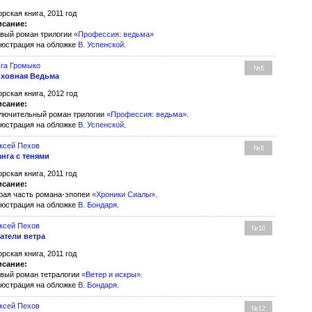
орская книга, 2011 год
сание:
вый роман трилогии
«Профессия: ведьма»
юстрация на обложке
В. Успенской
.
га Громыко
№6
ховная Ведьма
орская книга, 2012 год
сание:
лючительный роман трилогии
«Профессия: ведьма»
.
юстрация на обложке
В. Успенской
.
ксей Пехов
№8
нга с тенями
орская книга, 2011 год
сание:
рая часть романа-эпопеи
«Хроники Сиалы»
.
юстрация на обложке
В. Бондаря
.
ксей Пехов
№10
атели ветра
орская книга, 2011 год
сание:
вый роман тетралогии
«Ветер и искры»
.
юстрация на обложке
В. Бондаря
.
ксей Пехов
№12