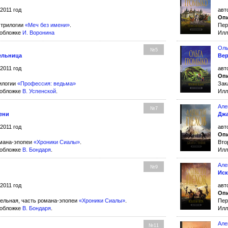
 2011 год
авт
Опи
 трилогии
«Меч без имени»
.
Пер
 обложке
И. Воронина
Илл
Оль
№5
ельница
Вер
 2011 год
авт
Опи
илогии
«Профессия: ведьма»
Зак
 обложке
В. Успенской
.
Илл
Але
№7
ени
Джа
 2011 год
авт
Опи
омана-эпопеи
«Хроники Сиалы»
.
Вто
 обложке
В. Бондаря
.
Илл
Але
№9
Иск
 2011 год
авт
Опи
тельная, часть романа-эпопеи
«Хроники Сиалы»
.
Пер
 обложке
В. Бондаря
.
Илл
Але
№11