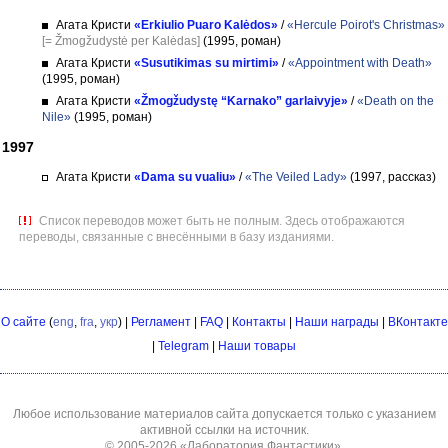
Агата Кристи
«Erkiulio Puaro Kalėdos»
/
«Hercule Poirot's Christmas»
[= Žmogžudystė per Kalėdas]
(1995, роман)
Агата Кристи
«Susutikimas su mirtimi»
/
«Appointment with Death»
(1995, роман)
Агата Кристи
«Žmogžudystę “Karnako” garlaivyje»
/
«Death on the
Nile»
(1995, роман)
1997
Агата Кристи
«Dama su vualiu»
/
«The Veiled Lady»
(1997, рассказ)
Список переводов может быть не полным. Здесь отображаются
переводы, связанные с внесёнными в базу изданиями.
О сайте
(
eng
,
fra
,
укр
) |
Регламент
|
FAQ
|
Контакты
|
Наши награды
|
ВКонтакте
|
Telegram
|
Наши товары
Любое использование материалов сайта допускается только с указанием
активной ссылки на источник.
© 2005-2026
«Лаборатория Фантастики»
.