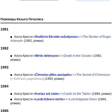
Переводы Казыса Печулиса
1991
Агата Кристи
«Rodžerio Ekroido nužudymas»
/
«The Murder of Roger
Ackroyd»
(1991, роман)
1992
Агата Кристи
«Mirtis debesyse»
/
«Death in the Clouds»
(1992,
роман)
1993
Агата Кристи
«Čimneizo pilies paslaptis»
/
«The Secret of Chimneys»
[= Kohinoro pagrobimas]
(1993, роман)
1994
Агата Кристи
«Kortas ant stalo»
/
«Cards on the Table»
(1994, роман)
Агата Кристи
«Lordo Edvero mirtis»
/
«Lord Edgware Dies»
(1994,
роман)
1995