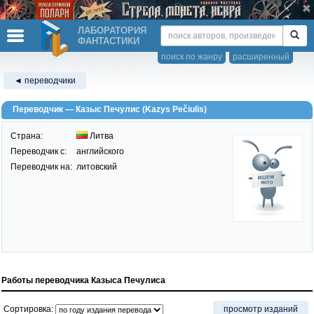
ЛАБОРАТОРИЯ
ФАНТАСТИКИ
поиск по жанру
расширенный
◄ переводчики
Переводчик — Казыс Печулис (Kazys Pečiulis)
Страна:
Литва
Переводчик c:
английского
Переводчик на:
литовский
Работы переводчика Казыса Печулиса
Сортировка:
просмотр изданий