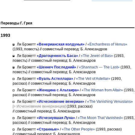
Переводы Г. Грея
1993
Ли Брэкетт
«Венерианская колдунья»
/
«Enchantress of Venus»
(1993, повесть)
// совместный перевод: Б. Александров
Ли Брэкетт
«Драгоценность Баса»
/
«The Jewel of Bas»
(1993,
повесть)
// совместный перевод: Б. Александров
Ли Брэкетт
«Шеннеч Последний»
/
«Shannach — The Last»
(1993,
повесть)
// совместный перевод: Б. Александров
Ли Брэкетт
«Вуаль Астеллара»
/
«The Veil of Astellar»
(1993,
рассказ)
// совместный перевод: Б. Александров
Ли Брэкетт
«Женщина с Альтаира»
/
«The Woman from Altair»
(1993,
рассказ)
// совместный перевод: Б. Александров
Ли Брэкетт
«Исчезновение венериан»
/
«The Vanishing Venusians»
[= Исчезновение венерианцев]
(1993, рассказ)
// совместный перевод: Б. Александров
Ли Брэкетт
«Исчезнувшая Луна»
/
«The Moon That Vanished»
(1993,
рассказ)
// совместный перевод: Б. Александров
Ли Брэкетт
«Странные»
/
«The Other People»
(1993, рассказ)
// совместный перевод: Б. Александров