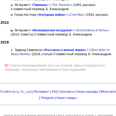
Ли Брэкетт
«Твиннер»
/
«The Tweener»
(1993, рассказ)
// совместный перевод: Б. Александров
Генри Каттнер
«Холодная война»
/
«Cold War»
(1993, рассказ)
2010
Ли Брэкетт
«Венерианская колдунья»
/
«Enchantress of Venus»
(2010, повесть)
// совместный перевод: Б. Александров
2019
Эдмонд Гамильтон
«Рассказы о многих мирах»
/
«Story-teller of
Many Worlds»
(2019, статья)
// совместный перевод: Б. Александров
Список переводов может быть не полным. Здесь отображаются
переводы, связанные с внесёнными в базу изданиями.
О сайте
(
eng
,
fra
,
укр
) |
Регламент
|
FAQ
|
Контакты
|
Наши награды
|
ВКонтакте
|
Telegram
|
Наши товары
Любое использование материалов сайта допускается только с указанием