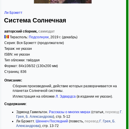
Ли Брэкетт
Система Солнечная
авторский сборник,
самиздат
Тирасполь:
Подсолнухи
,
2019
г. (декабрь)
Серия:
Вся Брэкетт (продолжатели)
Тираж:
не указан
ISBN:
не указан
Тип обложки:
твёрдая
Формат:
84x108/32
(130x200 мм)
Страниц:
836
Описание:
Сборник произведений, действие которых разворачивается на
планетах Солнечной системы.
Иллюстрация на обложке
Л. Эдвардса
(в издании не указан).
Содержание
:
Эдмонд Гамильтон.
Рассказы о многих мирах
(статья,
перевод
Г.
Грея
,
Б. Александрова
), стр. 5-12
Ли Брэкетт.
Шеннеч Последний
(повесть,
перевод
Г. Грея
,
Б.
Александрова
), стр. 13-72