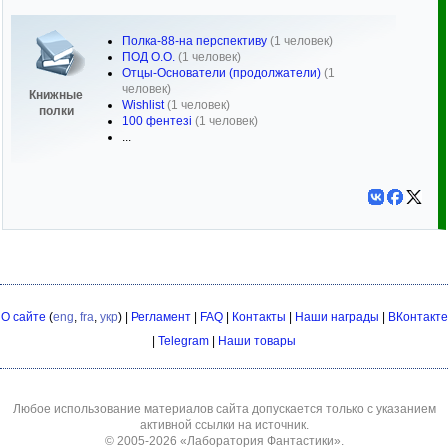
Полка-88-на перспективу
(1 человек)
ПОД О.О.
(1 человек)
Отцы-Основатели (продолжатели)
(1
человек)
Книжные
Wishlist
(1 человек)
полки
100 фентезі
(1 человек)
...
О сайте
(
eng
,
fra
,
укр
) |
Регламент
|
FAQ
|
Контакты
|
Наши награды
|
ВКонтакте
|
Telegram
|
Наши товары
Любое использование материалов сайта допускается только с указанием
активной ссылки на источник.
© 2005-2026
«Лаборатория Фантастики»
.