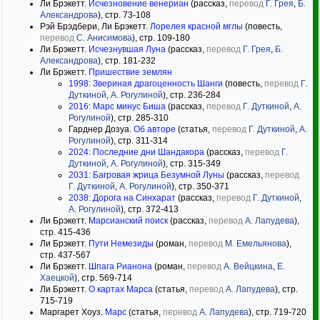
Ли Брэкетт.
Исчезновение венериан
(рассказ,
перевод
Г. Грея
,
Б.
Александрова
), стр. 73-108
Рэй Брэдбери, Ли Брэкетт.
Лорелея красной мглы
(повесть,
перевод
С. Анисимова
), стр. 109-180
Ли Брэкетт.
Исчезнувшая Луна
(рассказ,
перевод
Г. Грея
,
Б.
Александрова
), стр. 181-232
Ли Брэкетт.
Пришествие землян
1998: Звериная драгоценность Шанги
(повесть,
перевод
Г.
Дуткиной
,
А. Рогулиной
), стр. 236-284
2016: Марс минус Биша
(рассказ,
перевод
Г. Дуткиной
,
А.
Рогулиной
), стр. 285-310
Гарднер Дозуа.
Об авторе
(статья,
перевод
Г. Дуткиной
,
А.
Рогулиной
), стр. 311-314
2024: Последние дни Шандакора
(рассказ,
перевод
Г.
Дуткиной
,
А. Рогулиной
), стр. 315-349
2031: Багровая жрица Безумной Луны
(рассказ,
перевод
Г. Дуткиной
,
А. Рогулиной
), стр. 350-371
2038: Дорога на Синхарат
(рассказ,
перевод
Г. Дуткиной
,
А. Рогулиной
), стр. 372-413
Ли Брэкетт.
Марсианский поиск
(рассказ,
перевод
А. Лапудева
),
стр. 415-436
Ли Брэкетт.
Пути Немезиды
(роман,
перевод
М. Емельянова
),
стр. 437-567
Ли Брэкетт.
Шпага Рианона
(роман,
перевод
А. Вейцкина
,
Е.
Хаецкой
), стр. 569-714
Ли Брэкетт.
О картах Марса
(статья,
перевод
А. Лапудева
), стр.
715-719
Маргарет Хоуз.
Марс
(статья,
перевод
А. Лапудева
), стр. 719-720