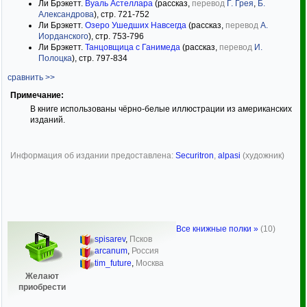
Ли Брэкетт.
Вуаль Астеллара
(рассказ,
перевод
Г. Грея
,
Б.
Александрова
), стр. 721-752
Ли Брэкетт.
Озеро Ушедших Навсегда
(рассказ,
перевод
А.
Иорданского
), стр. 753-796
Ли Брэкетт.
Танцовщица с Ганимеда
(рассказ,
перевод
И.
Полоцка
), стр. 797-834
сравнить >>
Примечание:
В книге использованы чёрно-белые иллюстрации из американских
изданий.
Информация об издании предоставлена:
Securitron
,
alpasi
(художник)
Все книжные полки »
(10)
spisarev
,
Псков
arcanum
,
Россия
tim_future
,
Москва
Желают
приобрести