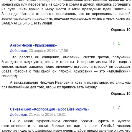
монастырь или перебегать из одного в храма в другой, опасаясь согрешить
на пути. Жить нужно в миру, нести в МИР праведные идеи, заветы и
Заповеди. Читая этот рассказ понимаешь, что не перевелись на нашей
земле настоящие праведники, ведущие монашескую жизнь в миру. Какие же
ЗАМЕЧАТЕЛЬНЫЕ есть люди!
Оценка:
10
[
1
]
Антон Чехов «Крыжовник»
Доберман
, 23 апреля 2016 г. 17:56
Это рассказ об очищении, омовении, снятии грехов, получении
благодати в виде уюта, тепла и красоты. И первым делом, И.И., сидя в
кресле, выдает заранее приготовленную историю, в которой он осуждает
брата, говорит о том какой он плохой. Крыжовник — это «библейский»
виноград.
А высказывания Николая Ивановича хоть и правильные, но слишком
прямолинейные для того, чтобы их приписывать Чехову.
Оценка:
10
[
7
]
Стивен Кинг «Корпорация «Бросайте курить»
Доберман
, 21 марта 2016 г. 16:31
Ни о каком эффективном способе бросить курить и чувстве
ответственности за своих близких не идет и речи. Слабый человек
заключает сделку с дьяволом, имея очень слабое представление о том, что