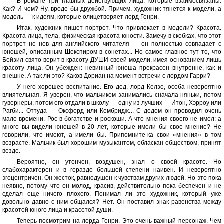
В романе три главных действующих лица, которые взаимосвязаны.
Как? И чем? Ну, вроде бы дружбой. Причем, художник тянется к модели, а
модель — к идеям, которые олицетворяет лорд Генри.
Итак, художник пишет портрет. Что привлекает в модели? Красота.
Красота лица, тела, физическая красота юности. Замечу в скобках, что этот
портрет не нов для английского читателя — он полностью совпадает с
юношей, описанным Шекспиром в сонетах... Но самое главное тут то, что
Бейзил свято верит в красоту ДУШИ своей модели, имея основанием лишь
красоту лица. Он убежден: невинный юноша прекрасен внутренне, как и
внешне. А так ли это? Каков Дориан на момент встречи с лордом Гарри?
У него хорошее воспитание. Его дед, лорд Келзо, особа невероятно
влиятельная. Я уверен, что мальчиком занимались сначала няньки, потом
гувернеры, потом его отдали в школу — одну из лучших — Итон, Хэрроу или
Рагби... Оттуда — Оксфорд или Кембридж... С дедом он проводил очень
мало времени. Рос в богатстве и роскоши. А что мнения своего не имел: а
много вы видели юношей в 20 лет, которые имели бы свое мнение? Не
говорили, что имеют, а имели бы. Припомните-ка свои «мнения» в том
возрасте. Мальчик был хорошим музыкантом, обласкан обществом, принят
везде.
Вероятно, он утончен, воздушен, знал о своей красоте. Но
слабохарактерен и в гораздо большей степени наивен. И невероятно
эгоцентричен. Он жесток, равнодушен к чувствам других людей. Но это пока
неявно, потому что он молод, красив, действительно пока беспечен и не
сделал еще ничего плохого. Понимал ли это художник, который уже
довольно давно с ним общался? Нет. Он поставил знак равенства между
красотой юного лица и красотой души.
Теперь посмотрим на лорда Генри. Это очень важный персонаж. Чем