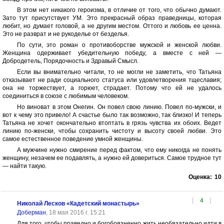
В этом нет никакого героизма, в отличие от того, что обычно думают.
Зато тут присутствует УМ. Это прекрасный образ праведницы, которая
любит, но думает головой, а не другим местом. Оттого и любовь ее ценна.
Это не разврат и не рукоделье от безделья.
По сути, это роман о противоборстве мужской и женской любви.
Женщина одерживает убедительную победу, а вместе с ней —
Добродетель, Порядочность и Здравый Смысл.
Если вы внимательно читали, то не могли не заметить, что Татьяна
отказывает не ради социального статуса или удовлетворения тщеславия;
она не торжествует, а горюет, страдает. Потому что ей не удалось
соединиться в союзе с любимым человеком.
Но виноват в этом Онегин. Он повел свою линию. Повел по-мужски, и
вот к чему это привело! А счастье было так возможно, так близко! И теперь
Татьяна не хочет окончательно втоптать в грязь чувства их обоих. Ведет
линию по-женски, чтобы сохранить чистоту и высоту своей любви. Это
самое естественное поведение умной женщины.
А мужчине нужно смирение перед фактом, что ему никогда не понять
женщину, незачем ее подавлять, а нужно ей довериться. Самое трудное тут
— найти такую.
Оценка:
10
[
4
]
Николай Лесков «Кадетский монастырь»
Доберман
, 18 мая 2016 г. 15:21
Для того, чтобы праведно и богобоязненно жить необязательно идти в