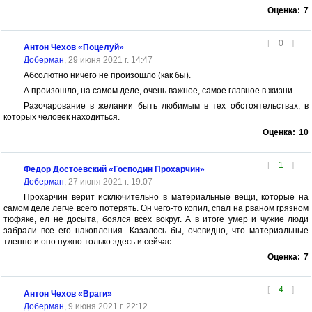
Оценка:
7
[
0
]
Антон Чехов «Поцелуй»
Доберман
, 29 июня 2021 г. 14:47
Абсолютно ничего не произошло (как бы).
А произошло, на самом деле, очень важное, самое главное в жизни.
Разочарование в желании быть любимым в тех обстоятельствах, в
которых человек находиться.
Оценка:
10
[
1
]
Фёдор Достоевский «Господин Прохарчин»
Доберман
, 27 июня 2021 г. 19:07
Прохарчин верит исключительно в материальные вещи, которые на
самом деле легче всего потерять. Он чего-то копил, спал на рваном грязном
тюфяке, ел не досыта, боялся всех вокруг. А в итоге умер и чужие люди
забрали все его накопления. Казалось бы, очевидно, что материальные
тленно и оно нужно только здесь и сейчас.
Оценка:
7
[
4
]
Антон Чехов «Враги»
Доберман
, 9 июня 2021 г. 22:12