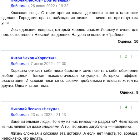
Николай Лесков «Воительница»
Доберман
, 26 июня 2022 г. 19:32
Классная вещь! С точки зрения языка, движения сюжета мастерски
сделано. Городские нравы, наблюдения жизни — ничего не притянуто за
уши.
Исследование вопроса, который хорошо знаком Лескову и очень для
него естественен. Никакой тенденции. На уровне повести «Грабеж».
Оценка:
10
[
2
]
Антон Чехов «Хористка»
Доберман
, 7 июня 2022 г. 21:30
Хористка считает себя ниже барыни и хочет снять с себя обвинения
любой ценой. Тонкая психологическая ситуация. Истерика, аффект,
экзальтация. И каждый носится со своими проблемами и плевать хотел на
других. Одна и та же тема.
Оценка:
9
[
4
]
Николай Лесков «Некуда»
Доберман
, 23 мая 2022 г. 21:43
Замечательные люди. Почему из них никому не радостно? Некоторые
из них являются даже злодеями. А то, что жизнь загублена — наверняка.
Жизнь сложная и сложная эта история. А если нет чувств, то, вообще,
непонятно, что делать.