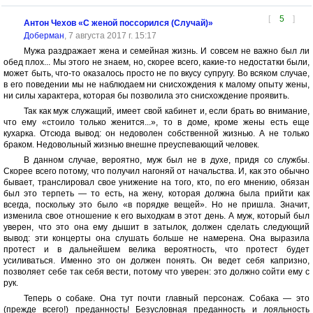
[
5
]
Антон Чехов «С женой поссорился (Случай)»
Доберман
, 7 августа 2017 г. 15:17
Мужа раздражает жена и семейная жизнь. И совсем не важно был ли
обед плох... Мы этого не знаем, но, скорее всего, какие-то недостатки были,
может быть, что-то оказалось просто не по вкусу супругу. Во всяком случае,
в его поведении мы не наблюдаем ни снисхождения к малому опыту жены,
ни силы характера, которая бы позволила это снисхождение проявить.
Так как муж служащий, имеет свой кабинет и, если брать во внимание,
что ему «стоило только женится...», то в доме, кроме жены есть еще
кухарка. Отсюда вывод: он недоволен собственной жизнью. А не только
браком. Недовольный жизнью внешне преуспевающий человек.
В данном случае, вероятно, муж был не в духе, придя со службы.
Скорее всего потому, что получил нагоняй от начальства. И, как это обычно
бывает, транслировал свое унижение на того, кто, по его мнению, обязан
был это терпеть — то есть, на жену, которая должна была прийти как
всегда, поскольку это было «в порядке вещей». Но не пришла. Значит,
изменила свое отношение к его выходкам в этот день. А муж, который был
уверен, что это она ему дышит в затылок, должен сделать следующий
вывод: эти концерты она слушать больше не намерена. Она выразила
протест и в дальнейшем велика вероятность, что протест будет
усиливаться. Именно это он должен понять. Он ведет себя капризно,
позволяет себе так себя вести, потому что уверен: это должно сойти ему с
рук.
Теперь о собаке. Она тут почти главный персонаж. Собака — это
(прежде всего!) преданность! Безусловная преданность и лояльность