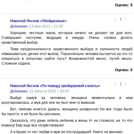
Оценка:
9
[
1
]
Николай Лесков «Обойденные»
Доберман
, 23 мая 2022 г. 21:40
Хорошие, честные герои, которые ничего не делают ни для кого.
Совершают поступки, ведущие в никуда. Очень сложно делать
нравственный выбор.
Тема неоднозначности нравственного выбора и склонности людей
обманываться, делая этот выбор. Параллельно человек пытается на что-то
опираться в попытках найти путь? Возможностей много, путей много.
Сложная задача.
Оценка:
6
[
1
]
Николай Лесков «По поводу крейцеровой сонаты»
Доберман
, 22 августа 2021 г. 20:55
Выйдя замуж за человека, женщина моментально в нем
разочаровалась, и муж для нее не был чем-то важным.
Вот, любому хочется думать: женщина развратна! Но все тогда было
бы просто, и не было бы рассказа.
Оказалось, что даже гибель ребенка и жены Н. не сломала, не то что
измена! Ему еще все сочувствовали!
А в браке-то нет любви и муж не пострадавший. Никто не виноват.