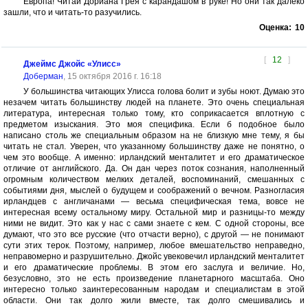
Европа! Читай Дориана Грея с карандашом в руке! Но они так далеко
зашли, что и читать-то разучились.
Оценка:
10
[
12
]
Джеймс Джойс «Улисс»
Доберман
, 15 октября 2016 г. 16:18
У большинства читающих Улисса голова болит и зубы ноют. Думаю это
незачем читать большинству людей на планете. Это очень специальная
литература, интересная только тому, кто соприкасается вплотную с
предметом изыскания. Это моя специфика. Если б подобное было
написано столь же специальным образом на не близкую мне тему, я бы
читать не стал. Уверен, что указанному большинству даже не понятно, о
чем это вообще. А именно: ирландский менталитет и его драматическое
отличие от английского. Да. Он дан через поток сознания, наполненный
огромным количеством мелких деталей, воспоминаний, смешанных с
событиями дня, мыслей о будущем и соображений о вечном. Разногласия
ирландцев с англичанами — весьма специфическая тема, вовсе не
интересная всему остальному миру. Остальной мир и разницы-то между
ними не видит. Это как у нас с сами знаете с кем. С одной стороны, все
думают, что это все русские (что отчасти верно), с другой — не понимают
сути этих терок. Поэтому, например, любое вмешательство неправедно,
неправомерно и разрушительно. Джойс увековечил ирландский менталитет
и его драматические проблемы. В этом его заслуга и величие. Но,
безусловно, это не есть произведение планетарного масштаба. Оно
интересно только заинтересованным народам и специалистам в этой
области. Они так долго жили вместе, так долго смешивались и