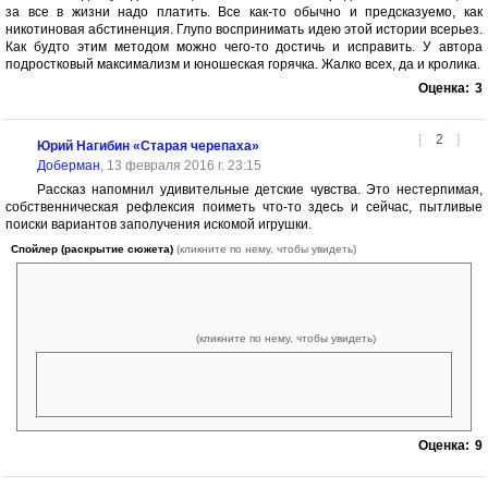
за все в жизни надо платить. Все как-то обычно и предсказуемо, как
никотиновая абстиненция. Глупо воспринимать идею этой истории всерьез.
Как будто этим методом можно чего-то достичь и исправить. У автора
подростковый максимализм и юношеская горячка. Жалко всех, да и кролика.
Оценка:
3
[
2
]
Юрий Нагибин «Старая черепаха»
Доберман
, 13 февраля 2016 г. 23:15
Рассказ напомнил удивительные детские чувства. Это нестерпимая,
собственническая рефлексия поиметь что-то здесь и сейчас, пытливые
поиски вариантов заполучения искомой игрушки.
Спойлер (раскрытие сюжета)
(кликните по нему, чтобы увидеть)
Особенно чувственными выглядят ночные переживания мальчика, его
угрызения совести, природу которых он сам не понимает. И
благодушная, добрая, снисходительная реакция матери.
Спойлер (раскрытие сюжета)
(кликните по нему, чтобы увидеть)
Воспитательный процесс в его высшем, сакральном
назначении. Очень красивый рассказ и детям, и взрослым!
Оценка:
9