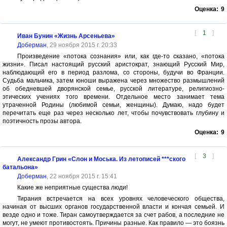
Оценка:
9
[
1
]
Иван Бунин «Жизнь Арсеньева»
Доберман
, 29 ноября 2015 г. 20:33
Произведение «потока сознания» или, как где-то сказано, «потока
жизни». Писал настоящий русский аристократ, знающий Русский Мир,
наблюдающий его в период разлома, со стороны, будучи во Франции.
Судьба мальчика, затем юноши выражена через множество размышлений
об обедневшей дворянской семье, русской литературе, религиозно-
этических учениях того времени. Отдельное место занимает тема
утраченной Родины (любимой семьи, женщины). Думаю, надо будет
перечитать еще раз через несколько лет, чтобы почувствовать глубину и
поэтичность прозы автора.
Оценка:
9
[
3
]
Александр Грин «Слон и Моська. Из летописей ***ского
батальона»
Доберман
, 22 ноября 2015 г. 15:41
Какие же неприятные существа люди!
Тирания встречается на всех уровнях человеческого общества,
начиная от высших органов государственной власти и кончая семьей. И
везде одно и тоже. Тиран самоутверждается за счет рабов, а последние не
могут, не умеют противостоять. Причины разные. Как правило — это боязнь