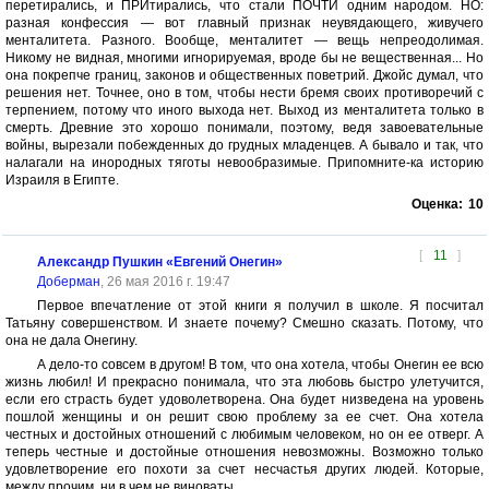
перетирались, и ПРИтирались, что стали ПОЧТИ одним народом. НО:
разная конфессия — вот главный признак неувядающего, живучего
менталитета. Разного. Вообще, менталитет — вещь непреодолимая.
Никому не видная, многими игнорируемая, вроде бы не вещественная... Но
она покрепче границ, законов и общественных поветрий. Джойс думал, что
решения нет. Точнее, оно в том, чтобы нести бремя своих противоречий с
терпением, потому что иного выхода нет. Выход из менталитета только в
смерть. Древние это хорошо понимали, поэтому, ведя завоевательные
войны, вырезали побежденных до грудных младенцев. А бывало и так, что
налагали на инородных тяготы невообразимые. Припомните-ка историю
Израиля в Египте.
Оценка:
10
[
11
]
Александр Пушкин «Евгений Онегин»
Доберман
, 26 мая 2016 г. 19:47
Первое впечатление от этой книги я получил в школе. Я посчитал
Татьяну совершенством. И знаете почему? Смешно сказать. Потому, что
она не дала Онегину.
А дело-то совсем в другом! В том, что она хотела, чтобы Онегин ее всю
жизнь любил! И прекрасно понимала, что эта любовь быстро улетучится,
если его страсть будет удоволетворена. Она будет низведена на уровень
пошлой женщины и он решит свою проблему за ее счет. Она хотела
честных и достойных отношений с любимым человеком, но он ее отверг. А
теперь честные и достойные отношения невозможны. Возможно только
удовлетворение его похоти за счет несчастья других людей. Которые,
между прочим, ни в чем не виноваты.