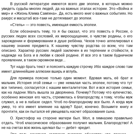
В русской литературе имеются всего две эпопеи, в которых можно
увидеть судьбы многих людей, да на важных этапах истории. Это «Война и
мир» и «Жизнь Клима Самгина». Да, есть много книг о важных событиях. Но
ракурс и масштаб все-таки не дотягивают до эпопеи.
«Степь» — это повесть, имеющая емкость эпопеи.
Если обозначать тему, то я бы сказал, что это повесть о России, о
русских людях всех сословий, их мироощущении, о чувстве родины, о его
зарождении и формировании в душе ребёнка. Чехов точно аппелировал к
нашему знанию предмета. К нашему чувству родства со всем, что там
описано. Характер русских людей заключен в их терпении и стойкости, в
надежде на Бога и в любви к своей родине. И все это в таком будничном
проявлении, в таком скромном виде...
Тут надо брать текст и пояснять каждую строчку. Ибо каждое слово там
имеет длиннейшие аллюзии вширь и вглубь.
Для примера поясню только один момент. Вдовая мать, её брат и
мальчик. История этой семьи — уже немалая часть эпопеи, потому что тут
все типично, согласуется с нашим менталитетом. Вот и вся история семьи,
как на ладони. Мать вышла за дворянина. Почему? Потому что купечество,
особенно женская его часть, стремилась к благородству, к тому, чтобы муж
служил, а не в лабазе сидел. Чтоб по-благородному все было. А когда муж
умер, то кто имеет влияние на вдову? Брат, конечно. Возьмите книгу и
прочтите, как он пытался её увещевать насчет образования сына.
О. Христофор на стороне матери был. Мол, в гимназию правильно
отдать. Чтоб классическое образование получил мальчик. Благородство! А
не на счетах всю жизнь щелкал бы — дебет- кредит.