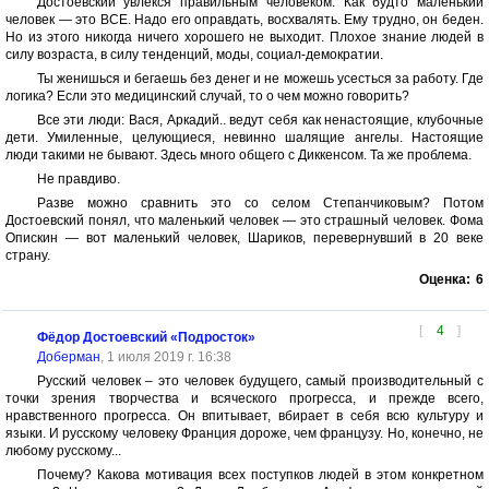
Достоевский увлекся правильным человеком. Как будто маленький
человек — это ВСЕ. Надо его оправдать, восхвалять. Ему трудно, он беден.
Но из этого никогда ничего хорошего не выходит. Плохое знание людей в
силу возраста, в силу тенденций, моды, социал-демократии.
Ты женишься и бегаешь без денег и не можешь усесться за работу. Где
логика? Если это медицинский случай, то о чем можно говорить?
Все эти люди: Вася, Аркадий.. ведут себя как ненастоящие, клубочные
дети. Умиленные, целующиеся, невинно шалящие ангелы. Настоящие
люди такими не бывают. Здесь много общего с Диккенсом. Та же проблема.
Не правдиво.
Разве можно сравнить это со селом Степанчиковым? Потом
Достоевский понял, что маленький человек — это страшный человек. Фома
Опискин — вот маленький человек, Шариков, перевернувший в 20 веке
страну.
Оценка:
6
[
4
]
Фёдор Достоевский «Подросток»
Доберман
, 1 июля 2019 г. 16:38
Русский человек – это человек будущего, самый производительный с
точки зрения творчества и всяческого прогресса, и прежде всего,
нравственного прогресса. Он впитывает, вбирает в себя всю культуру и
языки. И русскому человеку Франция дороже, чем французу. Но, конечно, не
любому русскому...
Почему? Какова мотивация всех поступков людей в этом конкретном