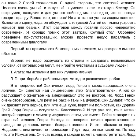
он важен? Своей сложностью. С одной стороны, это светский человек.
Человек очень умный и искусный в умении вести светскую беседу. Он
остроумен, находчив и для умного собеседника очевидно, что он всегда
говорит правду. Более того, он прав! Но это только умным людям понятно.
Вспомните сцену, когда он обсуждает с тетушкой Агатой ее планы устроить
концерт для бедных. Этот разговор между гостями просто невероятно
современен. Я хорошо помню этот завтрак. Круглый стол. Особенно
поведение присутствовавших. Можно провести некую параллель с
современными диалогами.
Первый: мы примем всех беженцев, мы поможем, мы раскроем им свои
объятья.
Второй: не надо разрушать их страны и создавать невыносимые
условия, от которых они бегут. Не играйте чувствами и судьбами людей!
Т. Агата: мы исполним для них лучшую музыку!
Л. Генри: борьба с рабством идет методом развлечения рабов.
Это пророчество! Фактически, лорд Генри в своих парадоксах очень
логичен. Он смеется над лицемерием этих благотворителей. А как он
рассуждает о женитьбе на американках? Это же восторг. Но. Лорд Генри
очень своеобразен. Его речи не рассчитаны на дураков. Они думают, что он
их дразнит (что верно), или, что еще хуже, верят им полностью, как Дориан
Грей. Лорд Генри — искуситель. Классический. И тут уже все, как в жизни:
каждый подходит к моменту искушения с тем, что имеет. Бейзил говорит: ты
странный человек, Генри. Никогда не говоришь ничего нравственного, и
никогда не делаешь ничего безнравственного. И это абсолютно верно.
Недаром, с ним ничего не происходит. Идут года, он все такой же. Потому
что это Искуситель. Он есть всегда, и каждый может с ним встретиться. Лорд