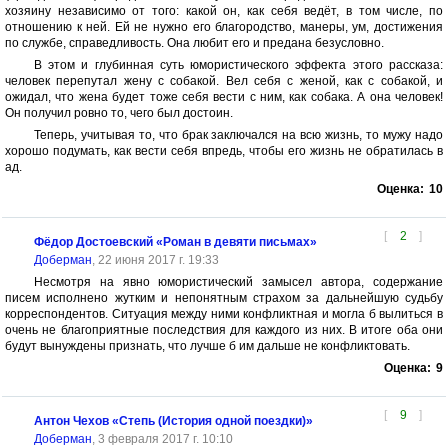
хозяину независимо от того: какой он, как себя ведёт, в том числе, по
отношению к ней. Ей не нужно его благородство, манеры, ум, достижения
по службе, справедливость. Она любит его и предана безусловно.
В этом и глубинная суть юмористического эффекта этого рассказа:
человек перепутал жену с собакой. Вел себя с женой, как с собакой, и
ожидал, что жена будет тоже себя вести с ним, как собака. А она человек!
Он получил ровно то, чего был достоин.
Теперь, учитывая то, что брак заключался на всю жизнь, то мужу надо
хорошо подумать, как вести себя впредь, чтобы его жизнь не обратилась в
ад.
Оценка:
10
[
2
]
Фёдор Достоевский «Роман в девяти письмах»
Доберман
, 22 июня 2017 г. 19:33
Несмотря на явно юмористический замысел автора, содержание
писем исполнено жутким и непонятным страхом за дальнейшую судьбу
корреспондентов. Ситуация между ними конфликтная и могла б вылиться в
очень не благоприятные последствия для каждого из них. В итоге оба они
будут вынуждены признать, что лучше б им дальше не конфликтовать.
Оценка:
9
[
9
]
Антон Чехов «Степь (История одной поездки)»
Доберман
, 3 февраля 2017 г. 10:10