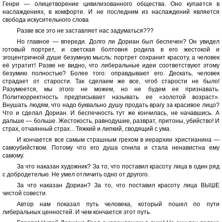
Генри — олицетворение цивилизованного общества. Оно купается в
наслаждениях, в комфорте. И не последним из наслаждений является
свобода искусительного слова
Разве все это не заставляет нас задуматься???
Но главное — впереди. Долго ли Дориан был беспечен? Он увидел
готовый портрет, и светская болтовня родила в его жестокой и
эгоцентричной душе безумную мысль: портрет сохранит красоту, а человек
её утратит! Разве не видно, что либеральные идеи соответствуют этому
безумию полностью? Более того: оправдывают его. Дескать, человек
страдает от старости. Так сделаем же все, чтоб старости не было!
Разумеется, мы этого не можем, но не будем ее признавать.
Политкорректность предписывает называть ее «золотой возраст».
Внушать людям, что надо буквально душу продать врагу за красивое лицо?
Что и сделал Дориан. И беспечность тут же кончилась, не начавшись. А
дальше — больше. Жестокость, равнодушие, разврат, притоны, убийство! И
страх, отчаянный страх... Тяжкий и липкий, сводящий с ума.
И кончается все самым страшным грехом в иерархии христианина —
самоубийством. Потому что его душа сгнила и стала ненавистна ему
самому.
За что наказан художник? За то, что поставил красоту лица в один ряд
с добродетелью. Не умел отличить одно от другого.
За что наказан Дориан? За то, что поставил красоту лица ВЫШЕ
чистой совести.
Автор нам показал путь человека, который пошел по пути
либеральных ценностей. И чем кончается этот путь.