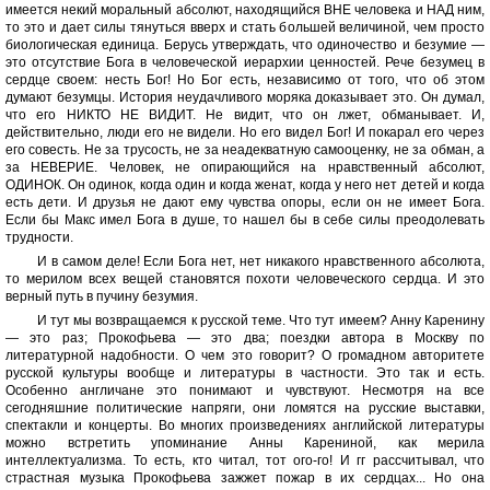
имеется некий моральный абсолют, находящийся ВНЕ человека и НАД ним,
то это и дает силы тянуться вверх и стать большей величиной, чем просто
биологическая единица. Берусь утверждать, что одиночество и безумие —
это отсутствие Бога в человеческой иерархии ценностей. Рече безумец в
сердце своем: несть Бог! Но Бог есть, независимо от того, что об этом
думают безумцы. История неудачливого моряка доказывает это. Он думал,
что его НИКТО НЕ ВИДИТ. Не видит, что он лжет, обманывает. И,
действительно, люди его не видели. Но его видел Бог! И покарал его через
его совесть. Не за трусость, не за неадекватную самооценку, не за обман, а
за НЕВЕРИЕ. Человек, не опирающийся на нравственный абсолют,
ОДИНОК. Он одинок, когда один и когда женат, когда у него нет детей и когда
есть дети. И друзья не дают ему чувства опоры, если он не имеет Бога.
Если бы Макс имел Бога в душе, то нашел бы в себе силы преодолевать
трудности.
И в самом деле! Если Бога нет, нет никакого нравственного абсолюта,
то мерилом всех вещей становятся похоти человеческого сердца. И это
верный путь в пучину безумия.
И тут мы возвращаемся к русской теме. Что тут имеем? Анну Каренину
— это раз; Прокофьева — это два; поездки автора в Москву по
литературной надобности. О чем это говорит? О громадном авторитете
русской культуры вообще и литературы в частности. Это так и есть.
Особенно англичане это понимают и чувствуют. Несмотря на все
сегодняшние политические напряги, они ломятся на русские выставки,
спектакли и концерты. Во многих произведениях английской литературы
можно встретить упоминание Анны Карениной, как мерила
интеллектуализма. То есть, кто читал, тот ого-го! И гг рассчитывал, что
страстная музыка Прокофьева зажжет пожар в их сердцах... Но она