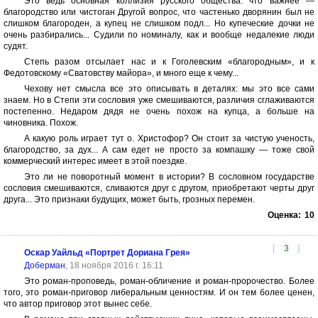
Это ведь основная коллизия русского общества: что важнее —
благородство или чистоган Другой вопрос, что частенько дворянин был не
слишком благороден, а купец не слишком подл... Но купеческие дочки не
очень разбирались... Судили по номиналу, как и вообще недалекие люди
судят.
Степь разом отсылает нас и к Гоголевским «благородным», и к
Федотовскому «Сватовству майора», и много еще к чему...
Чехову нет смысла все это описывать в деталях: мы это все сами
знаем. Но в Степи эти сословия уже смешиваются, различия сглаживаются
постепенно. Недаром дядя не очень похож на купца, а больше на
чиновника. Похож.
А какую роль играет тут о. Христофор? Он стоит за чистую ученость,
благородство, за дух... А сам едет не просто за компашку — тоже свой
коммерческий интерес имеет в этой поездке.
Это ли не поворотный момент в истории? В сословном государстве
сословия смешиваются, сливаются друг с другом, приобретают черты друг
друга... Это признаки будущих, может быть, грозных перемен.
Оценка:
10
[
3
]
Оскар Уайльд «Портрет Дориана Грея»
Доберман
, 18 ноября 2016 г. 16:11
Это роман-проповедь, роман-обличение и роман-пророчество. Более
того, это роман-приговор либеральным ценностям. И он тем более ценен,
что автор приговор этот вынес себе.