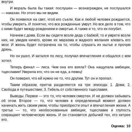
внутри.
И мораль была бы такая: послушен — вознагражден, не послушался
— наказан. Но этого мы не видим.
Он появился на свет, чтоб его съели. Как и любой человек рождается,
чтобы умереть. И понятно, что все рожденные умрут. Но все дело в том, что
с ними будет между рождением и смертью. А также и то, что их погубит.
Начнем с дома. Если вы сидите возле деда с бабкой, то и умрете возле
них, не увидев ничего, кроме их маразма и жадного желания клевать его
мозг. И жизнь будет потрачена на то, чтобы слушать их нытье и прочую
дрянь.
Но он ушел. И катался по лесу, получал впечатления и общался с кем
хотел.
Теперь финал — лиса. Чем она его взяла? Она нащупала амбиции,
тщеславие! Уверила его, что он не еда, а певец!
Он поверил, что ей нужно не то, что другим. Тут он и пропал.
Таким образом, притча разделяется на три эпизода: 1. Дома; 2.
Свобода и путешествие; 3. Гибель от собственного тщеславия.
Выводы. Первое — это то, что человек смертен. И не должен забывать
об этом. Второе — то, что человек в определенный момент должен
начинать жить своим умом, чтобы приобрести опыт и впечатления жизни. А
третье — то, что необоснованные амбиции, тщеславие и глупость
сокращают человеческую жизнь. И он становится добычей тех, кто хитрее
его.
Оценка:
10