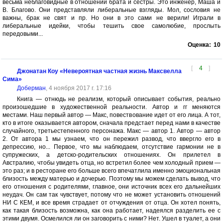
весьма неблаговидные в отношении брата и сестры. Это инженер, Маша и
В. Благово. Они представляли либеральные взгляды. Мол, сословия не
важны, брак не свят и пр. Но они в это сами не верили! Играли в
либеральные идейки, чтобы тешить свое самолюбие, прослыть
передовыми...
Оценка:
10
[
4
]
Джонатан Коу «Невероятная частная жизнь Максвелла
Сима»
Доберман
, 4 ноября 2017 г. 17:16
Книга — отнюдь не реализм, который описывает события, реально
произошедшие в художественной реальности. Автор и гг меняются
местами. Наш первый автор — Макс, повествование идет от его лица. А тот,
кто в итоге оказывается автором, сначала предстает перед нами в качестве
случайного, третьестепенного персонажа. Макс — автор 1. Автор — автор
2. От автора 1 мы узнаем, что он пережил развод, что ввергло его в
депрессию, но... Первое, что мы наблюдаем, отсутствие гармонии не в
супружеских, а детско-родительских отношениях. Он прилетел в
Австралию, чтобы увидеть отца, но встретил более чем холодный прием —
это раз; и в ресторане его больше всего впечатлила именно эмоциональная
близость между матерью и дочерью. Поэтому мы можем сделать вывод, что
его отношения с родителями, главное, они источник всех его дальнейших
неудач. Он сам так чувствует, потому что не может установить отношений
НИ С КЕМ, и все время страдает от отчуждения от отца. Он хотел понять,
как такая близость возможна, как она работает, надеялся разделить ее с
этими двумя. Осмелился ли он заговорить с ними? Нет. Ушел в туалет, а они