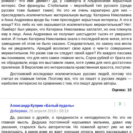
романе? Что ими движет? Да, у Ламберта и Альфонсинки корыстный
интерес. Они французы. Стебельков – мерзейший тип русского (среди
русских тоже бывают такие). Но это не очень характерно для них –
преследовать исключительно материальную выгоду. Катерина Николаевна
и Анна Андреевна вроде бы тоже преследуют корыстные интересы. А что в
конце? Кто либо из них оказывается исключительно меркантильным? Нет.
Ламберт был уверен, что Катерина Николаевны заплатит, но она плюнула
ему в лицо. Анна Андреевна не получает шестьдесят тысяч от умершего
князя. И только Катерина Николаевна знала о последней воле князя, хотя в
завещании об этом не было сказано. Следовательно, по закону она могла
бы не уведомлять. Аркадий возлагает свою идею о чем-то совершенно
меркантильном. Но разве сам он следует своей идее? Из каждого пассажа
мы понимаем, что для него самое главное честь. Сорок рублей от брата его
не обрадовали, когда его выставили лакеи, хотя сумма для него достаточно
приличная. В Версилове его интересовала нравственная красота, поступки.
Достоевский исследовал исключительно русских людей, потому что
считал их главным типом. Поэтому все, что он пишет о русских людях —
наиболее интересно по сравнению с тем, что пишут другие авторы.
Оценка:
10
[
3
]
Александр Куприн «Белый пудель»
Доберман
, 26 апреля 2019 г. 09:19
Да, рассказ о дружбе, о преданности и неподкупности. Но это не
главная мысль. Дедушка постоянной науськивал мальчика, давал ему
указания, старался быть авторитетом. Но пожилой артист уже не мог
предугадать, в каком доме их ждет хорошая оплата, много рассказывал о