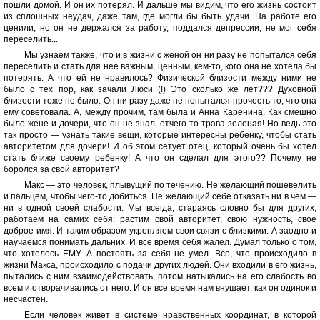
пошли домой. И он их потерял. И дальше мы видим, что его жизнь состоит
из сплошных неудач, даже там, где могли бы быть удачи. На работе его
ценили, но он не держался за работу, поддался депрессии, не мог себя
переселить...
Мы узнаем также, что и в жизни с женой он ни разу не попытался себя
переселить и стать для нее важным, ценным, кем-то, кого она не хотела бы
потерять. А что ей не нравилось? Физической близости между ними не
было с тех пор, как зачали Люси (!) Это сколько же лет??? Духовной
близости тоже не было. Он ни разу даже не попытался прочесть то, что она
ему советовала. А, между прочим, там была и Анна Каренина. Как смешно
было жене и дочери, что он не знал, отчего-то трава зеленая! Но ведь это
так просто — узнать такие вещи, которые интересны ребенку, чтобы стать
авторитетом для дочери! И об этом сетует отец, который очень бы хотел
стать ближе своему ребенку! А что он сделал для этого?? Почему не
боролся за свой авторитет?
Макс — это человек, плывущий по течению. Не желающий пошевелить
и пальцем, чтобы чего-то добиться. Не желающий себе отказать ни в чем —
ни в одной своей слабости. Мы всегда, стараясь словно бы для других,
работаем на самих себя: растим свой авторитет, свою нужность, свое
доброе имя. И таким образом укрепляем свои связи с близкими. А заодно и
научаемся понимать дальних. И все время себя жалел. Думал только о том,
что хотелось ЕМУ. А постоять за себя не умел. Все, что происходило в
жизни Макса, происходило с подачи других людей. Они входили в его жизнь,
пытались с ним взаимодействовать, потом натыкались на его слабость во
всем и отворачивались от него. И он все время нам внушает, как он одинок и
несчастен.
Если человек живет в системе нравственных координат, в которой