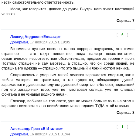
нести самостоятельную ответственность.
Мосю, как говорится, довели до ручки. Внутри него живет настоящий
человек.
Оценка:
7
[
6
]
Леонид Андреев «Елеазар»
Доберман
, 17 ноября 2015 г. 19:05
Вспоминая лучшие новеллы жанра хоррора ощущаешь, что самое
страшное — это когда непонятно, когда налицо несоответствие,
семантическое несоответствие обстоятельств, предметов, героев и проч.
Поэтому страшен не сам мертвец, а страшно, что он среди людей, не
страшна его одежда — страшно, что это пышный и яркий костюм жениха.
Соприкасаясь с умершим живой человек заражается смертью, как и
любая материя он травиться, а как существо, обладающее душой,
заражается и душевным недугом, душевной смертью. «Человек, подпавший
под его загадочный взор, уже не чувствовал солнца, уже не слышал
фонтана и не узнавал родного неба».
Елеазар, побывав на том свете, уже не может больше жить на этом и
заражает всех остальных неизбежностью попадания ТУДА, этой мыслью.
Оценка:
8
[
1
]
Александр Грин «В Италию»
Доберман
, 16 ноября 2015 г. 01:44