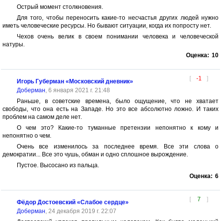
Острый момент столкновения.
Для того, чтобы переносить какие-то несчастья других людей нужно
иметь человеческие ресурсы. Но бывают ситуации, когда их попросту нет.
Чехов очень велик в своем понимании человека и человеческой
натуры.
Оценка:
10
[
-1
]
Игорь Губерман «Московский дневник»
Доберман
, 6 января 2021 г. 21:48
Раньше, в советские времена, было ощущение, что не хватает
свободы, что она есть на Западе. Но это все абсолютно ложно. И таких
проблем на самом деле нет.
О чем это? Какие-то туманные претензии непонятно к кому и
непонятно о чем.
Очень все изменилось за последнее время. Все эти слова о
демократии... Все это чушь, обман и одно сплошное вырождение.
Пустое. Высосано из пальца.
Оценка:
6
[
7
]
Фёдор Достоевский «Слабое сердце»
Доберман
, 24 декабря 2019 г. 22:07