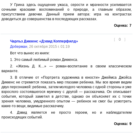
У Грина здесь ощущение ужаса, серости и мрачности усиливается
сочными красками воспоминаний о природе, а главным образом,
присутствием девочки. Данный прием автора: игра на контрастах
доводиться до совершенства в последующих рассказах.
Оценка:
7
[
0
]
Чарльз Диккенс «Дэвид Копперфилд»
Доберман
, 26 октября 2015 г. 01:19
Вот что вынес из книги:
1. Это самый любимый роман Диккенса.
2. «Жизнь Д. К....» — роман-воспитание в своем классическом
варианте.
3. В отличие от «Портрета художника в юности» Джеймса Джойса
Диккенс не стремится показать мир глазами ребенка. Мы все время видим
двух персонажей: ребенка, затем молодого человека с одной стороны и уже
взрослого состоявшегося мужчину с другой — рассказчика. Он описывает
события, который заметил в детстве, однако он объясняет их с точки
зрения человека, умудренного опытом — ребенок не смог бы усмотреть
какие-то вещи, видимые рассказчику.
4. Дэвид является не просто героем, но и наблюдателем
происходящих событий.
Оценка:
9