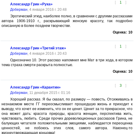
[
1
]
Александр Грин «Рука»
Доберман
, 4 января 2016 г. 20:48
Эротический этюд, наиболее полно, в сравнении с другими рассказами
автора 1906-1910 г., раскрывающий женскую красоту, так подробно
описанную в более позднем творчестве.
Оценка:
10
[
1
]
Александр Грин «Третий этаж»
Доберман
, 4 января 2016 г. 20:43
Однозначно 10. Этот рассказ напомнил мне Мат в три хода, в котором
тема страха смерти раскрыта полностью.
Оценка:
10
[
3
]
Александр Грин «Карантин»
Доберман
, 11 декабря 2015 г. 01:16
Хороший рассказ. Я бы сказал, по размеру — повесть. Отсиживаясь в
незнакомом месте ГГ переосмысливает прошедшую жизнь и приходит к
выводу, что хочет ее изменить, что он ее ценит. Ценит за то прекрасное, что
она может дать: красота природы, красота женщин, перспектива жить,
чувствовать, любить. Среди прочих дореволюционных рассказов Грина, не
балующих читателя положительными эмоциями, наблюдается переоценка
ценностей, не побоюсь этих слов, самого автора. Наконец-то
жизнеутверждающая концовка!