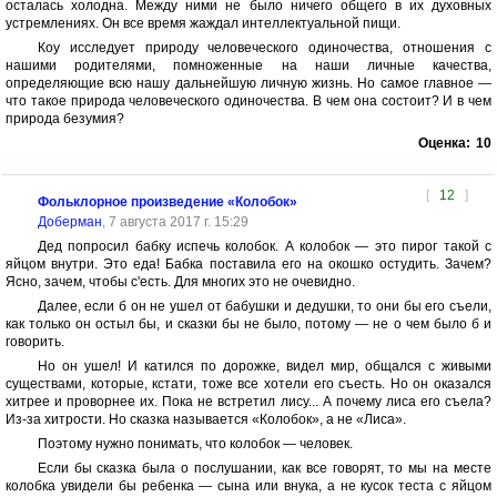
осталась холодна. Между ними не было ничего общего в их духовных
устремлениях. Он все время жаждал интеллектуальной пищи.
Коу исследует природу человеческого одиночества, отношения с
нашими родителями, помноженные на наши личные качества,
определяющие всю нашу дальнейшую личную жизнь. Но самое главное —
что такое природа человеческого одиночества. В чем она состоит? И в чем
природа безумия?
Оценка:
10
[
12
]
Фольклорное произведение «Колобок»
Доберман
, 7 августа 2017 г. 15:29
Дед попросил бабку испечь колобок. А колобок — это пирог такой с
яйцом внутри. Это еда! Бабка поставила его на окошко остудить. Зачем?
Ясно, зачем, чтобы с'есть. Для многих это не очевидно.
Далее, если б он не ушел от бабушки и дедушки, то они бы его съели,
как только он остыл бы, и сказки бы не было, потому — не о чем было б и
говорить.
Но он ушел! И катился по дорожке, видел мир, общался с живыми
существами, которые, кстати, тоже все хотели его съесть. Но он оказался
хитрее и проворнее их. Пока не встретил лису... А почему лиса его съела?
Из-за хитрости. Но сказка называется «Колобок», а не «Лиса».
Поэтому нужно понимать, что колобок — человек.
Если бы сказка была о послушании, как все говорят, то мы на месте
колобка увидели бы ребенка — сына или внука, а не кусок теста с яйцом