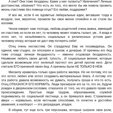
А они? Они тоже бездарны. Какие у них таланты? Увлечения? Личные
достоинства, обаяние? Что есть из того, что могло бы им помочь прожить
жизнь счастливо без помощи отца? Его любви, поддержки?
И все же, если б не ядовитые либеральные идеи, витавшие тогда в
воздухе, они, вероятно, прожили бы свои жизни спокойно и не стали бы
изгоями.
Чехов говорит нам: господа, любовь родителей очень важна, имеющий
ее счастлив; но если ее нет, то человеку может помочь талант, ум... А когда и
этого нет, то незыблемость социальных и религиозных устоев дает
человеку опору, которая не даст ему потерять себя!
Отец очень несчастлив. Он страдалец! Ему не позавидуешь. Он
одинок, ему стыдно, он опозорен и сыном, и дочерью. И причины его бед
тоже отсюда: личная бездарность — именно отцовская бездарность.
Неумение любить своих детей, тупость... И социальные веяния, которые
сделали возможным этот нелепый протест его детей против него. Дети
считали ЕГО причиной своих бед. А причины были НЕ ТОЛЬКО В НЕМ.
Мисаилу нравилась только одна работа: маляра. Но не потому, что он
это хотел, любил или хотел создавать материальные блага. А потому что
эта работа давала возможность не думать, получать гроши и что-то есть.
Отец ОТКАЗАЛСЯ ЕГО КОРМИТЬ. Люди презирали его за то, что он, будучи
рожден в дворянском сословии, отказался от того, на что давало право его
происхождение. Простые люди трудом, образованием, службой
поднимались по социальной лестнице, а он брякнулся вниз. Стремление
вверх — нормально, если честными способами, то почетно и достойно
уважения; а наоборот — это деградация, упадок.
В общем, тут еще есть три персонажа, которые сыграли свои роли,