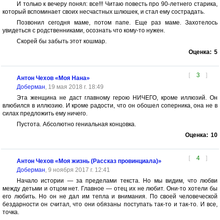
И только к вечеру понял: все!!! Читаю повесть про 90-летнего старика,
который вспоминает своих несчастных шлюшек, и стал ему сострадать.
Позвонил сегодня маме, потом папе. Еще раз маме. Захотелось
увидеться с родственниками, осознать что кому-то нужен.
Скорей бы забыть этот кошмар.
Оценка:
5
[
3
]
Антон Чехов «Моя Нана»
Доберман
, 19 мая 2018 г. 18:49
Эта женщина не даст главному герою НИЧЕГО, кроме иллюзий. Он
влюбился в иллюзию. И кроме радости, что он обошел соперника, она не в
силах предложить ему ничего.
Пустота. Абсолютно гениальная концовка.
Оценка:
10
[
4
]
Антон Чехов «Моя жизнь (Рассказ провинциала)»
Доберман
, 9 ноября 2017 г. 12:41
Начало истории — за пределами текста. Но мы видим, что любви
между детьми и отцом нет. Главное — отец их не любит. Они-то хотели бы
его любить. Но он не дал им тепла и внимания. По своей человеческой
бездарности он считал, что они обязаны поступать так-то и так-то. И все,
точка.