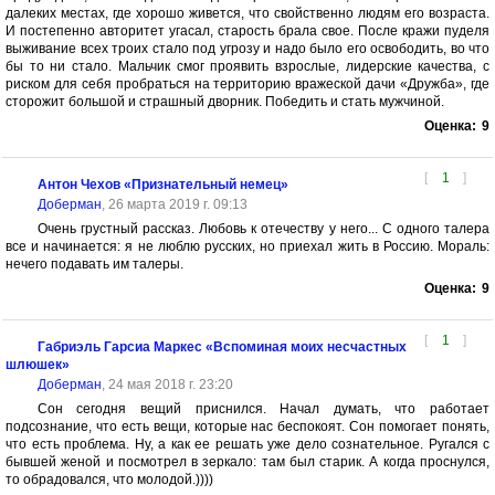
далеких местах, где хорошо живется, что свойственно людям его возраста.
И постепенно авторитет угасал, старость брала свое. После кражи пуделя
выживание всех троих стало под угрозу и надо было его освободить, во что
бы то ни стало. Мальчик смог проявить взрослые, лидерские качества, с
риском для себя пробраться на территорию вражеской дачи «Дружба», где
сторожит большой и страшный дворник. Победить и стать мужчиной.
Оценка:
9
[
1
]
Антон Чехов «Признательный немец»
Доберман
, 26 марта 2019 г. 09:13
Очень грустный рассказ. Любовь к отечеству у него... С одного талера
все и начинается: я не люблю русских, но приехал жить в Россию. Мораль:
нечего подавать им талеры.
Оценка:
9
[
1
]
Габриэль Гарсиа Маркес «Вспоминая моих несчастных
шлюшек»
Доберман
, 24 мая 2018 г. 23:20
Сон сегодня вещий приснился. Начал думать, что работает
подсознание, что есть вещи, которые нас беспокоят. Сон помогает понять,
что есть проблема. Ну, а как ее решать уже дело сознательное. Ругался с
бывшей женой и посмотрел в зеркало: там был старик. А когда проснулся,
то обрадовался, что молодой.))))