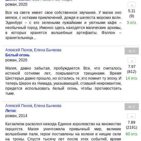
роман, 2020
-
5.11
Все на свете имеет свое собственное звучание. У магии оно
(9)
мягкое, с нотками приключений, дождя и шелеста морских волн.
Эдинбург – с его зелеными лужайками и уютными кафе –
3 отз.
необычный город. Именно здесь находятся магические архивы,
в которых хранятся волшебные артефакты. Фэллон –
хранительница...
Алексей Пехов
,
Елена Бычкова
№ 2
Белый огонь
роман, 2020
-
7.97
Магия, давно забытая, пробуждается. Все, что считалось
(812)
истиной сотнями лет, покрывается трещинами. Время
Шестерых давно прошло, но остались те, кто помнит ту эпоху. И
14 отз.
теперь Шерон из Нимада, указывающей, ставшей некромантом,
придется использовать белый огонь, чтобы противостоять
тьме.
Алексей Пехов
,
Елена Бычкова
№ 3
Летос
роман, 2014
-
7.89
Катаклизм расколол некогда Единое королевство на множество
(2191)
герцогств. Магия уничтожила привычный мир, великие
волшебники пали, герои поставлены на колени и нищие сели
60 отз.
на троны. Спустя тысячу лет после этих событий, время