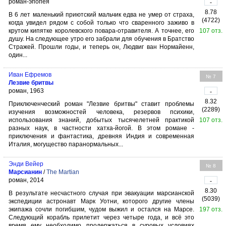
роман-эпопея
-
8.78
В 6 лет маленький приютский мальчик едва не умер от страха,
(4722)
когда увидел рядом с собой только что сваренного заживо в
крутом кипятке королевского повара-отравителя. А точнее, его
107 отз.
душу. На следующее утро его забрали для обучения в Братство
Стражей. Прошли годы, и теперь он, Людвиг ван Нормайенн,
один...
Иван Ефремов
№ 7
Лезвие бритвы
роман, 1963
-
8.32
Приключенческий роман "Лезвие бритвы" ставит проблемы
(2289)
изучения возможностей человека, резервов психики,
использования знаний, добытых тысячелетней практикой
107 отз.
разных наук, в частности хатха-йогой. В этом романе -
приключения и фантастика, древняя Индия и современная
Италия, могущество паранормальных...
Энди Вейер
№ 8
Марсианин
/
The Martian
роман, 2014
-
8.30
В результате несчастного случая при эвакуации марсианской
(5039)
экспедиции астронавт Марк Уотни, которого другие члены
экипажа сочли погибшим, чудом выжил и остался на Марсе.
197 отз.
Следующий корабль прилетит через четыре года, и всё это
время ему необходимо продержаться в суровых условиях