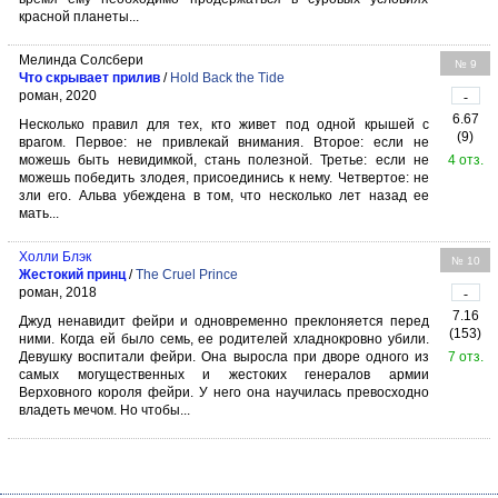
красной планеты...
Мелинда Солсбери
№ 9
Что скрывает прилив
/
Hold Back the Tide
роман, 2020
-
6.67
Несколько правил для тех, кто живет под одной крышей с
(9)
врагом. Первое: не привлекай внимания. Второе: если не
можешь быть невидимкой, стань полезной. Третье: если не
4 отз.
можешь победить злодея, присоединись к нему. Четвертое: не
зли его. Альва убеждена в том, что несколько лет назад ее
мать...
Холли Блэк
№ 10
Жестокий принц
/
The Cruel Prince
роман, 2018
-
7.16
Джуд ненавидит фейри и одновременно преклоняется перед
(153)
ними. Когда ей было семь, ее родителей хладнокровно убили.
Девушку воспитали фейри. Она выросла при дворе одного из
7 отз.
самых могущественных и жестоких генералов армии
Верховного короля фейри. У него она научилась превосходно
владеть мечом. Но чтобы...