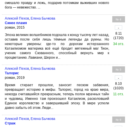
смешало правду и ложь, подарив потомкам выживших нового
бога — невежество. ...
Алексей Пехов
,
Елена Бычкова
№ 4
Синее пламя
роман, 2015
-
8.11
Эпоха великих волшебников подошла к концу тысячу лет назад,
(1720)
оставив после себя лишь тёмные легенды да руины. Но
некоторые уверены: где-то по дорогам истерзанного
34 отз.
Катаклизмом материка всё ещё бродит мятежный маг Тион,
ученик самого Скованного, способный вернуть мир к
процветанию. Лавиани, Шерон и...
Алексей Пехов
,
Елена Бычкова
№ 5
Талорис
роман, 2019
-
8.10
Время стирает прошлое, заносит песком забвения,
(1020)
превращает историю в мифы. Талорис, город на краю мира,
некогда считавшийся прекрасным, теперь полон мрачных тайн
11 отз.
и чудовищ. Именно там произошел Катаклизм, расколовший
Единое королевство и завершивший эпоху. В мире успели
давно забыть об этом. Люди...
Алексей Пехов
,
Елена Бычкова
№ 6
Страж