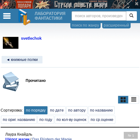
ЛАБОРАТОРИЯ
ФАНТАСТИКИ
поиск по жанру
расширенный
svetlechok
◄ книжные полки
Прочитано
Сортировка:
по порядку
по дате
по автору
по названию
по ориг. названию
по году
по кол-ву оценок
по ср.оценке
Лаура Кнайдль
№ 1
Шёпот магии
/
Das Flüstern der Magie