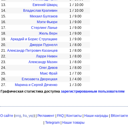
13.
Евгений Шварц
1
/
10.00
14.
Владислав Крапивин
1
/
10.00
15.
Михаил Булгаков
1
/
9.00
16.
Мэгги Фьюри
1
/
9.00
17.
Стерлинг Ланье
1
/
9.00
18.
Жюль Верн
1
/
9.00
19.
Аркадий и Борис Стругацкие
1
/
9.00
20.
Джерри Пурнелл
1
/
8.00
21.
Александр Петрович Казанцев
1
/
8.00
22.
Ларри Нивен
1
/
8.00
23.
Александр Мазин
1
/
8.00
24.
Олег Дивов
1
/
8.00
25.
Макс Фрай
1
/
7.00
26.
Елизавета Дворецкая
1
/
4.00
27.
Марина и Сергей Дяченко
1
/
3.00
Графическая статистика доступна
зарегистрированным пользователям
О сайте
(
eng
,
fra
,
укр
) |
Регламент
|
FAQ
|
Контакты
|
Наши награды
|
ВКонтакте
|
Telegram
|
Наши товары