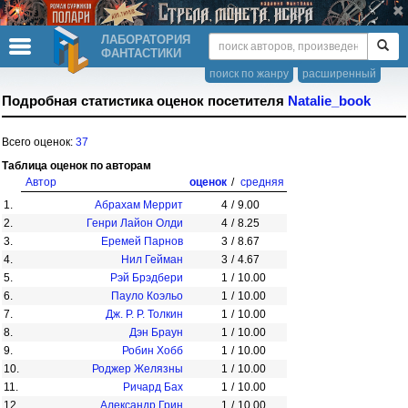
ЛАБОРАТОРИЯ
ФАНТАСТИКИ
поиск по жанру
расширенный
Подробная статистика оценок посетителя
Natalie_book
Всего оценок:
37
Таблица оценок по авторам
Автор
оценок
/
средняя
1.
Абрахам Меррит
4
/
9.00
2.
Генри Лайон Олди
4
/
8.25
3.
Еремей Парнов
3
/
8.67
4.
Нил Гейман
3
/
4.67
5.
Рэй Брэдбери
1
/
10.00
6.
Пауло Коэльо
1
/
10.00
7.
Дж. Р. Р. Толкин
1
/
10.00
8.
Дэн Браун
1
/
10.00
9.
Робин Хобб
1
/
10.00
10.
Роджер Желязны
1
/
10.00
11.
Ричард Бах
1
/
10.00
12.
Александр Грин
1
/
10.00