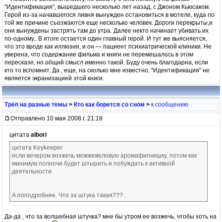
"Идентификация", вышедшего несколько лет назад, с Джоном Кьюсаком.
Герой из-за начавшегося ливня вынужден остановиться в мотеле, куда по
той же причине съезжаются еще несколько человек. Дороги перекрыты,и
они вынуждены застрять там до утра. Далее некто начинает убивать их
по-одному.. В итоге остается один главный герой. И тут же выясняется,
что это вроде как иллюзия, и он — пациент психиатрической клиники. Не
уверена, что содержание фильма и книги не перемешалось в этом
пересказе, но общий смысл именно такой. Буду очень благодарна, если
кто то вспомнит. Да , еще, на сколько мне известно, "Идентификация" не
является экранизацией этой книги.
Трёп на разные темы
>
Кто как борется со сном
>
к сообщению
Отправлено 10 мая 2008 г. 21:18
цитата
albori
цитата Keykeeper
если вечером возжечь можжевеловую аромафигнюшку, потом как
минимум полночи будет штырить и побуждать к активной
деятельности.
А поподробнее. Что за штука такая???
Да-да , что за волшебная штучка? мне бы утром ее возжечь, чтобы хоть на