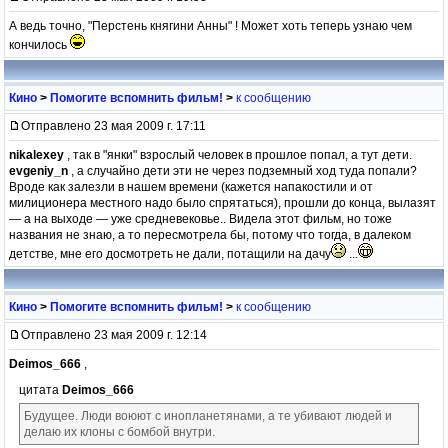
А ведь точно, "Перстень княгини Анны" ! Может хоть теперь узнаю чем
кончилось
Кино
>
Помогите вспомнить фильм!
>
к сообщению
Отправлено 23 мая 2009 г. 17:11
nikalexey
, так в "янки" взрослый человек в прошлое попал, а тут дети.
evgeniy_n
, а случайно дети эти не через подземный ход туда попали?
Вроде как залезли в нашем времени (кажется напакостили и от
милиционера местного надо было спрятаться), прошли до конца, вылазят
— а на выходе — уже средневековье.. Видела этот фильм, но тоже
названия не знаю, а то пересмотрела бы, потому что тогда, в далеком
детстве, мне его досмотреть не дали, потащили на дачу
...
Кино
>
Помогите вспомнить фильм!
>
к сообщению
Отправлено 23 мая 2009 г. 12:14
Deimos_666
,
цитата
Deimos_666
Будущее. Люди воюют с инопланетянами, а те убивают людей и
делаю их клоны с бомбой внутри.