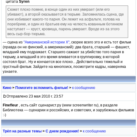
цитата
Syren
Сюжет плохо помню, в конце один из них умирает (или его
убивают), а второй оказывается в тюрьме. Запомнилась сцена, где
они избивают какого-то парня. Он лежит на асфальте, голова на
поребрике, и один из братьев ему на челюсть кованным ботинком
наступает — хруст, кровища, парень умирает. Вроде из-за этого
весь сыр-бор-тюрьма.
— сцена из
"Американской истории Х"
, скорее всего это и есть тот фильм
(правда он не финский, а американский): два брата, старший — фашист,
младший ему подражает. Старшего сажают за убийство того парня в
тюрьму, а младший в это время вливается в группировку, в которой
состоял брат.. Ну и кончается все плохо... Действительно тяжелый и
грустный фильм. Зайдите на кинопоиск, посмотрите кадры, наверняка
узнаете.
Кино
>
Помогите вспомнить фильм!
>
к сообщению
Отправлено 23 мая 2010 г. 23:57
Finefleur
, есть сайт сценарист.ру (www screenwriter ru), в разделе
Библиотека — сценарии и российских, и советских, и зарубежных фильмов
:-)
Трёп на разные темы
>
С днем рождения!
>
к сообщению