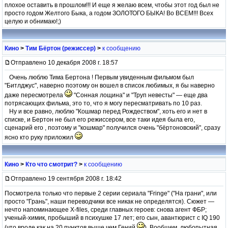
плохое оставить в прошлом!!! И еще я желаю всем, чтобы этот год был не
просто годом Желтого Быка, а годом ЗОЛОТОГО БЫКА! Во ВСЕМ!!! Всех
целую и обнимаю!;)
Кино
>
Тим Бёртон (режиссер)
>
к сообщению
Отправлено 10 декабря 2008 г. 18:57
Очень люблю Тима Бертона ! Первым увиденным фильмом был
"Битлджус", наверно поэтому он вошел в список любимых, я бы наверно
даже пересмотрела
"Сонная лощина" и "Труп невесты" — еще два
потрясающих фильма, это то, что я могу пересматривать по 10 раз.
Ну и все равно, люблю "Кошмар перед Рождеством", хоть его и нет в
списке, и Бертон не был его режиссером, все таки идея была его,
сценарий его , поэтому и "кошмар" получился очень "бёртоновский", сразу
ясно кто руку приложил
Кино
>
Кто что смотрит?
>
к сообщению
Отправлено 19 сентября 2008 г. 18:42
Посмотрела только что первые 2 серии сериала "Fringe" ("На грани", или
просто "Грань", наши переводчики все никак не определятся). Сюжет —
нечто напоминающее X-files, среди главных героев: снова агент ФБР;
ученый-химик, пробыший в психушке 17 лет; его сын, авантюрист с IQ 190
(что вроде как на 20 пунктов выше,чем Гений
). Вообщем, любопытная