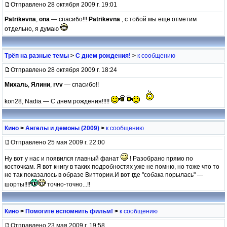
Отправлено 28 октября 2009 г. 19:01
Patrikevna
,
ona
— спасибо!!!
Patrikevna
, с тобой мы еще отметим
отдельно, я думаю
Трёп на разные темы
>
С днем рождения!
>
к сообщению
Отправлено 28 октября 2009 г. 18:24
Михаль
,
Ялини
,
rvv
— спасибо!!
kon28, Nadia — С днем рождения!!!!!
Кино
>
Ангелы и демоны (2009)
>
к сообщению
Отправлено 25 мая 2009 г. 22:00
Ну вот у нас и появился главный фанат
! Разобрано прямо по
косточкам. Я вот книгу в таких подробностях уже не помню, но тоже что то
не так показалось в образе Виттории.И вот где "собака порылась" —
шорты!!!!
точно-точно...!!
Кино
>
Помогите вспомнить фильм!
>
к сообщению
Отправлено 23 мая 2009 г. 19:58