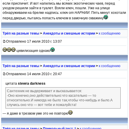
если приспичит. И вот напились мы всяких экзотических чаев, перед
уходом решили зайти в туалет. Взяли ключ, пошли. Уже на улице
обнаруживаем на брелке надпись:
ключ от НАРНИИ
. Пять минут хохотали
перед дверью, пытаясь попасть ключом в замочную скважину
Трёп на разные темы
>
Анекдоты и смешные истории
>
к сообщению
Отправлено 17 июля 2010 г. 13:07
цивилизация однако
Трёп на разные темы
>
Анекдоты и смешные истории
>
к сообщению
Отправлено 14 июля 2010 г. 20:47
цитата
stewra darkness
Сантехник не выдерживает и высказывается:
-Оно конечно,оно действительно:что касательно — то
относительно.И никогда не было так,чтобы что-нибудь и было.А
случись оно что — вот тебе и пожалуйста!
— я даже в трезвом уме это не повторю
Трёп на разные темы
>
Прикольный тест ;)
>
к сообщению