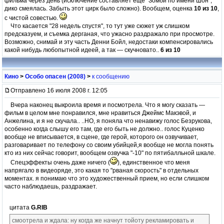
фильма через день (исключение составляет еще "Зомби по имени Шон",
дико смеялась. Забыть этот цирк было сложно). Вообщем, оценка
10 из 10
,
с чистой совестью.
Что касается "28 недель спустя", то тут уже сюжет уж слишком
предсказуем, и съемка дерганая, что ужасно раздражало при просмотре.
Возможно, снимай и эту часть Денни Бойл, недостаки компенсировались
какой нибудь любопытной идеей, а так — скучновато..
6 из 10
Кино
>
Особо опасен (2008)
>
к сообщению
Отправлено 16 июля 2008 г. 12:05
Вчера наконец выкроила время и посмотрела. Что я могу сказать —
фильм в целом мне понравился, мне нравиться Джеймс Макэвой, и
Анжелина, и я не скучала.. ..НО, я поняла что ненавижу голос Безрукова,
особенно когда слышу его там, где его быть не должно.. голос Куценко
вообще не вписывается, в сцене, где герой, которого он озвучивает,
разговаривает по телефону со своим убийцей,я вообще не могла понять
кто из них сейчас говорит, вообщем озвучка "-10" по пятибалльной шкале.
Спецэффекты очень даже ничего (
), единственное что меня
напрягало в видеоряде, это какая то "рваная скорость" в отдельных
моментах. я понимаю что это художественный прием, но если слишком
часто наблюдаешь, раздражает.
цитата
G.RIB
смоотрела и ждала: ну когда же начнут тойоту рекламировать и