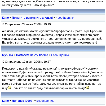
и девушка, сидят в кафе, Она снимает солнечные очки, а глаза у нее такие
же как у этих существ... Что за фильм?
Кино
>
Помогите вспомнить фильм!
>
к сообщению
Отправлено 27 июня 2008 г. 19:19
outsider
, возможно,это "азы убийства",профессора играет Пирс Броснан.
Он рассказывает о природе убийства,и через какое то время в его доме
убивают девушку,его обвиняют в преступлении. Конец там неожиданный.:)
Если фильм тот,о котором вы спрашиваете,то стоит его посмотреть:-)
Музыка
>
Помогите найти песню
>
к сообщению
Отправлено 17 июня 2008 г. 19:27
Подскажите пожайлуйста, где можно найти музыку к фильму "Искатели
приключений", фильм старый французский, с Лино Вентурой и А.Делоном,
там в финале действие происходит в том месте, которое сейчас известно
как "форт Байярд", не помню как оно называлось в фильме. Композитор
вроде бы Франсуа де Рубе, саму музыку никак не могу найти, явно не там
ищу
Если кто то знает, буду очень благодарна за ссылочку
Кино
>
Явление (2008)
>
к сообщению