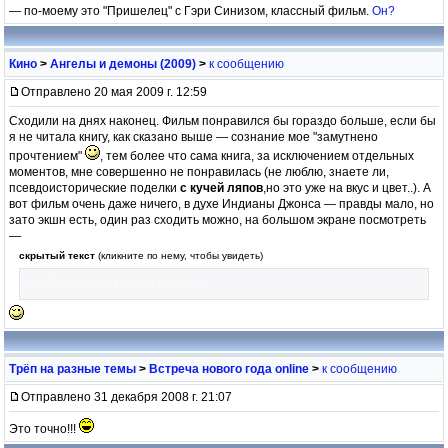
— по-моему это "Пришелец" с Гэри Синизом, классный фильм.
Он?
Кино
>
Ангелы и демоны (2009)
>
к сообщению
Отправлено 20 мая 2009 г. 12:59
Сходили на днях наконец. Фильм понравился бы гораздо больше, если бы
я не читала книгу, как сказано выше — сознание мое "замутнено
прочтением"
, тем более что сама книга, за исключением отдельных
моментов, мне совершенно не понравилась (не люблю, знаете ли,
псевдоисторические поделки
с кучей ляпов
,но это уже на вкус и цвет..). А
вот фильм очень даже ничего, в духе Индианы Джонса — правды мало, но
зато экшн есть, один раз сходить можно, на большом экране посмотреть
—
скрытый текст
(кликните по нему, чтобы увидеть)
как Ватикан пытаются взорвать
Трёп на разные темы
>
Встреча нового года online
>
к сообщению
Отправлено 31 декабря 2008 г. 21:07
Это точно!!!