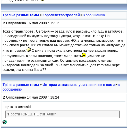
Трёп на разные темы
>
Королевство троллей
>
к сообщению
Отправлено 16 мая 2008 г. 19:12
Тоже о транспорте.. Сегодня — озадачило и рассмешило. Еду в автобусе,
на следующей выходить, подхожу к двери, хочу нажать кнопку. На
поручнях их нет, есть только над дверью. НО, эта кнопка так высоко, что я
при своем росте 168 см смогла бы может достать ее только на каблуках, да
и то в прыжке.
С минуту пока ехала смотрела на нее задрав голову,
погрузившись в размышления, стоит ли прыгать
,или все же
понадеяться что остановится сам. Остальные пассажиры с явным
интересом наблюдали за мной.. Мне вот любопытно, для кого там, черт
возьми, эта кнопка была??
Трёп на разные темы
>
Истории из жизни, случившиеся не с нами
>
к
сообщению
Отправлено 14 мая 2008 г. 18:24
цитата
terranid
"Прости ГОРЕЦ, НЕ УЗНАЛ!!!!"