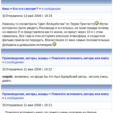
Кино
>
Кто что смотрит?
>
к сообщению
Отправлено 13 мая 2008 г. 18:24
Наконец то посмотрела "Цвет Волшебства" по Терри Пратчетту
Жутко
интересно было увидеть Ринсвинда и остальных, не знаю правда почему,
но именно Р. я представляла как то иначе, но минут через 10 я с этим
смирилась. Все таки в этих историях классная атмосфера, и создатели
фильма сумели ее передать. Впечатления от кино самые положительные.
Добавила в домашнюю коллекцию.
Произведения, авторы, жанры
>
Помогите вспомнить автора или книгу
>
к сообщению
Отправлено 11 мая 2008 г. 19:22
swgold
, возможно, но вроде бы это был буржуйский автор...читала очень
давно..
Произведения, авторы, жанры
>
Помогите вспомнить автора или книгу
>
к сообщению
Отправлено 11 мая 2008 г. 18:13
Помогите вспомнить книгу, по сюжету очень похожую на фильм