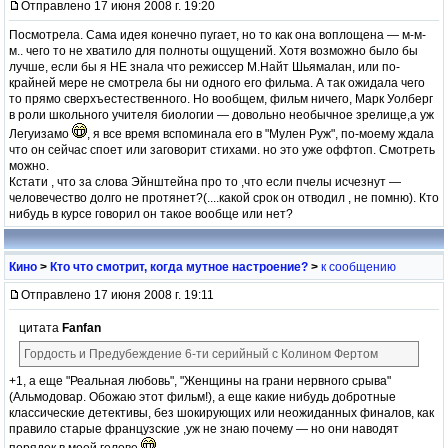
Отправлено 17 июня 2008 г. 19:20
Посмотрела. Сама идея конечно пугает, но то как она воплощена — м-м-
м.. чего то не хватило для полноты ощущений. Хотя возможно было бы
лучше, если бы я НЕ знала что режиссер М.Найт Шьямалан, или по-
крайней мере не смотрела бы ни одного его фильма. А так ожидала чего
то прямо сверхъестественного. Но вообщем, фильм ничего, Марк Уолберг
в роли школьного учителя биологии — довольно необычное зрелище,а уж
Легуизамо
, я все время вспоминала его в "Мулен Руж", по-моему ждала
что он сейчас споет или заговорит стихами. но это уже оффтоп. Смотреть
можно.
Кстати , что за слова Эйнштейна про то ,что если пчелы исчезнут —
человечество долго не протянет?(....какой срок он отводил , не помню). Кто
нибудь в курсе говорил он такое вообще или нет?
Кино
>
Кто что смотрит, когда мутное настроение?
>
к сообщению
Отправлено 17 июня 2008 г. 19:11
цитата
Fanfan
Гордость и Предубеждение 6-ти серийный с Колином Фертом
+1, а еще "Реальная любовь", "Женщины на грани нервного срыва"
(Альмодовар. Обожаю этот фильм!), а еще какие нибудь добротные
классические детективы, без шокирующих или неожиданных финалов, как
правило старые французские ,уж не знаю почему — но они наводят
порядок в моей голове