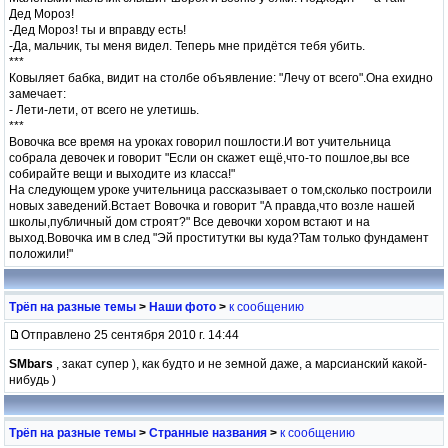
Дед Мороз!
-Дед Мороз! ты и вправду есть!
-Да, мальчик, ты меня видел. Теперь мне придётся тебя убить.
***
Ковыляет бабка, видит на столбе объявление: "Лечу от всего".Она ехидно
замечает:
- Лети-лети, от всего не улетишь.
***
Вовочка все время на уроках говорил пошлости.И вот учительница
собрала девочек и говорит "Если он скажет ещё,что-то пошлое,вы все
собирайте вещи и выходите из класса!"
На следующем уроке учительница рассказывает о том,сколько построили
новых заведений.Встает Вовочка и говорит "А правда,что возле нашей
школы,публичный дом строят?" Все девочки хором встают и на
выход.Вовочка им в след "Эй проститутки вы куда?Там только фундамент
положили!"
Трёп на разные темы
>
Наши фото
>
к сообщению
Отправлено 25 сентября 2010 г. 14:44
SMbars
, закат супер ), как будто и не земной даже, а марсианский какой-
нибудь )
Трёп на разные темы
>
Странные названия
>
к сообщению