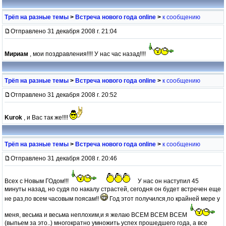
Трёп на разные темы
>
Встреча нового года online
>
к сообщению
Отправлено 31 декабря 2008 г. 21:04
Мириам
, мои поздравления!!!! У нас час назад!!!!
Трёп на разные темы
>
Встреча нового года online
>
к сообщению
Отправлено 31 декабря 2008 г. 20:52
Kurok
, и Вас так же!!!!
Трёп на разные темы
>
Встреча нового года online
>
к сообщению
Отправлено 31 декабря 2008 г. 20:46
Всех с Новым ГОдом!!!
У нас он наступил 45
минуты назад, но судя по накалу страстей, сегодня он будет встречен еще
не раз,по всем часовым поясам!!
Год этот получился,по крайней мере у
меня, весьма и весьма неплохим,и я желаю ВСЕМ ВСЕМ ВСЕМ
(выпьем за это..) многократно умножить успех прошедшего года, а все