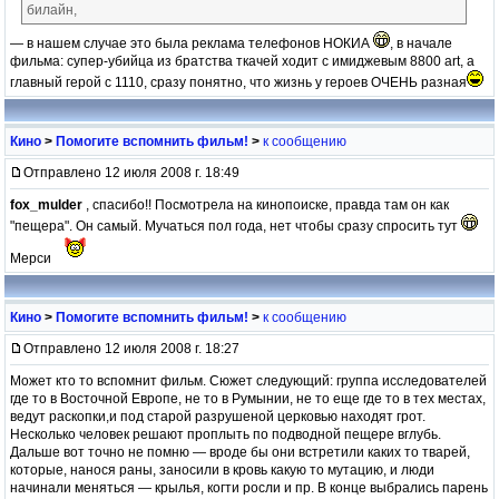
билайн,
— в нашем случае это была реклама телефонов НОКИА
, в начале
фильма: супер-убийца из братства ткачей ходит с имиджевым 8800 art, а
главный герой с 1110, сразу понятно, что жизнь у героев ОЧЕНЬ разная
Кино
>
Помогите вспомнить фильм!
>
к сообщению
Отправлено 12 июля 2008 г. 18:49
fox_mulder
, спасибо!! Посмотрела на кинопоиске, правда там он как
"пещера". Он самый. Мучаться пол года, нет чтобы сразу спросить тут
Мерси
Кино
>
Помогите вспомнить фильм!
>
к сообщению
Отправлено 12 июля 2008 г. 18:27
Может кто то вспомнит фильм. Сюжет следующий: группа исследователей
где то в Восточной Европе, не то в Румынии, не то еще где то в тех местах,
ведут раскопки,и под старой разрушеной церковью находят грот.
Несколько человек решают проплыть по подводной пещере вглубь.
Дальше вот точно не помню — вроде бы они встретили каких то тварей,
которые, нанося раны, заносили в кровь какую то мутацию, и люди
начинали меняться — крылья, когти росли и пр. В конце выбрались парень