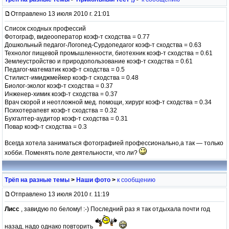
Отправлено 13 июля 2010 г. 21:01
Список сходных профессий
Фотограф, видеооператор коэф-т сходства = 0.77
Дошкольный педагог-Логопед-Сурдопедагог коэф-т сходства = 0.63
Технолог пищевой промышленности, биотехник коэф-т сходства = 0.61
Землеустройство и природопользование коэф-т сходства = 0.61
Педагог-математик коэф-т сходства = 0.5
Стилист-имиджмейкер коэф-т сходства = 0.48
Биолог-эколог коэф-т сходства = 0.37
Инженер-химик коэф-т сходства = 0.37
Врач скорой и неотложной мед. помощи, хирург коэф-т сходства = 0.34
Психотерапевт коэф-т сходства = 0.32
Бухгалтер-аудитор коэф-т сходства = 0.31
Повар коэф-т сходства = 0.3
Всегда хотела заниматься фотографией профессионально,а так — только
хобби. Поменять поле деятельности, что ли?
Трёп на разные темы
>
Наши фото
>
к сообщению
Отправлено 13 июля 2010 г. 11:19
Лисс
, завидую по белому! :-) Последний раз я так отдыхала почти год
назад, надо однако повторить