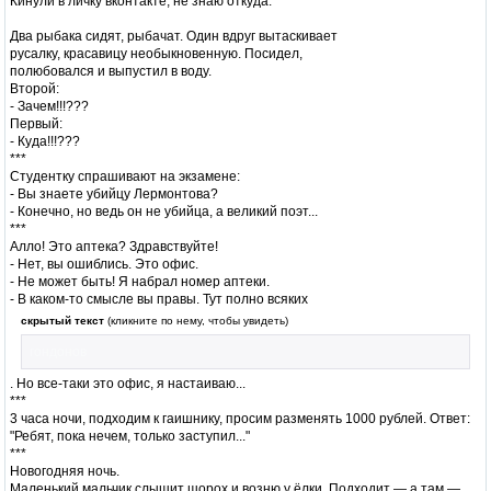
Кинули в личку вконтакте, не знаю откуда:
Два рыбака сидят, рыбачат. Один вдруг вытаскивает
русалку, красавицу необыкновенную. Посидел,
полюбовался и выпустил в воду.
Второй:
- Зачем!!!???
Первый:
- Куда!!!???
***
Студентку спрашивают на экзамене:
- Вы знаете убийцу Лермонтова?
- Конечно, но ведь он не убийца, а великий поэт...
***
Алло! Это аптека? Здравствуйте!
- Нет, вы ошиблись. Это офис.
- Не может быть! Я набрал номер аптеки.
- В каком-то смысле вы правы. Тут полно всяких
скрытый текст
(кликните по нему, чтобы увидеть)
гондонов
. Но все-таки это офис, я настаиваю...
***
3 часа ночи, подходим к гаишнику, просим разменять 1000 рублей. Ответ:
"Ребят, пока нечем, только заступил..."
***
Новогодняя ночь.
Маленький мальчик слышит шорох и возню у ёлки. Подходит — а там —