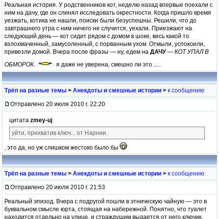
Реальная история. У родственников кот, неделю назад впервые поехали с
ним на дачу, где он слинял исследовать окрестности. Когда пришло время
уезжать, котика не нашли, поиски были безуспешны. Решили, что до
завтрашнего утра с ним ничего не случится, уехали. Приезжают на
следующий день — кот сидит рядом с домом в шоке, весь какой то
взлохмаченный, замусоленный, с порванным ухом. Отмыли, успокоили,
привезли домой. Вчера после фразы — ну, едем на
ДАЧУ
—
КОТ УПАЛ В
ОБМОРОК
.
я даже не уверена, смешно ли это .....
Трёп на разные темы
>
Анекдоты и смешные истории
>
к сообщению
Отправлено 20 июля 2010 г. 22:20
цитата
zmey-uj
уйти, прихватив ключ... от Нарнии.
, это да, но уж слишком жестоко было бы
Трёп на разные темы
>
Анекдоты и смешные истории
>
к сообщению
Отправлено 20 июля 2010 г. 21:53
Реальный эпизод. Вчера с подругой пошли в этническую чайную — это в
буквальном смысле юрта, стоящая на набережной. Понятно, что туалет
находится отдельно на улице, и страждущим выдается от него ключик,