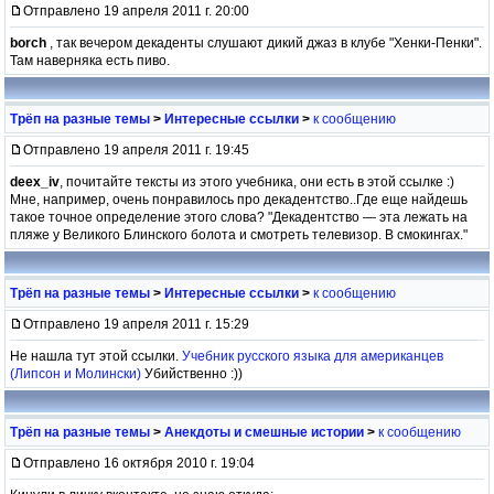
Отправлено 19 апреля 2011 г. 20:00
borch
, так вечером декаденты слушают дикий джаз в клубе "Хенки-Пенки".
Там наверняка есть пиво.
Трёп на разные темы
>
Интересные ссылки
>
к сообщению
Отправлено 19 апреля 2011 г. 19:45
deex_iv
, почитайте тексты из этого учебника, они есть в этой ссылке :)
Мне, например, очень понравилось про декадентство..Где еще найдешь
такое точное определение этого слова? "Декадентство — эта лежать на
пляже у Великого Блинского болота и смотреть телевизор. В смокингах."
Трёп на разные темы
>
Интересные ссылки
>
к сообщению
Отправлено 19 апреля 2011 г. 15:29
Не нашла тут этой ссылки.
Учебник русского языка для американцев
(Липсон и Молински)
Убийственно :))
Трёп на разные темы
>
Анекдоты и смешные истории
>
к сообщению
Отправлено 16 октября 2010 г. 19:04