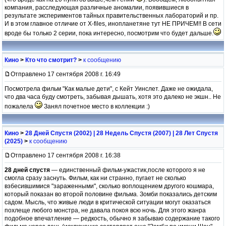
компания, расследующая различные аномалии, появившиеся в
результате экспериментов тайных правительственных лабораторий и пр.
И в этом главное отличие от X-files, инопланетяне тут НЕ ПРИЧЕМ!! В сети
вроде бы только 2 серии, пока интересно, посмотрим что будет дальше.
Кино
>
Кто что смотрит?
>
к сообщению
Отправлено 17 сентября 2008 г. 16:49
Посмотрела фильм "Как малые дети", с Кейт Уинслет. Даже не ожидала,
что два часа буду смотреть, забывая дышать, хотя это далеко не экшн.. Не
пожалела
Занял почетное место в коллекции :)
Кино
>
28 Дней Спустя (2002) | 28 Недель Спустя (2007) | 28 Лет Спустя
(2025)
>
к сообщению
Отправлено 17 сентября 2008 г. 16:38
28 дней спустя
— единственный фильм-ужастик,после которого я не
смогла сразу заснуть. Фильм, как ни странно, пугает не сколько
взбесившимися "зараженными", сколько воплощением другого кошмара,
который показан во второй половине фильма. Зомби показались детским
садом. Мысль, что живые люди в критической ситуации могут оказаться
похлеще любого монстра, не давала покоя всю ночь. Для этого жанра
подобное впечатление — редкость, обычно я забываю содержание такого