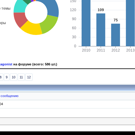
tagonist
на форуме (всего: 586 шт.)
8
9
10
11
12
к сообщению
04