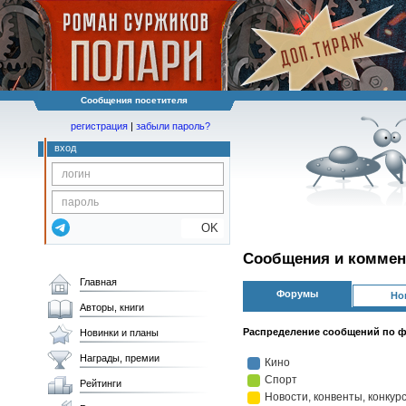
Сообщения посетителя
регистрация
|
забыли пароль?
вход
OK
Сообщения и коммен
Главная
Форумы
Но
Авторы, книги
Распределение сообщений по 
Новинки и планы
Награды, премии
Рейтинги