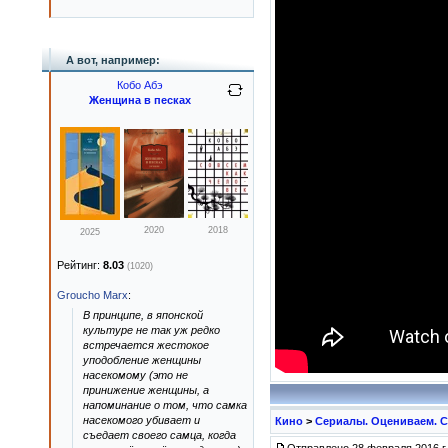
А вот, например:
Кобо Абэ
Женщина в песках
2020
2018
2025
Рейтинг:
8.03
(1020)
Groucho Marx
:
В принципе, в японской
культуре не так уж редко
встречается жестокое
уподобление женщины
насекомому (это не
принижение женщины, а
напоминание о том, что самка
насекомого убивает и
Кино
>
Сериалы. Оцениваем. С
съедает своего самца, когда