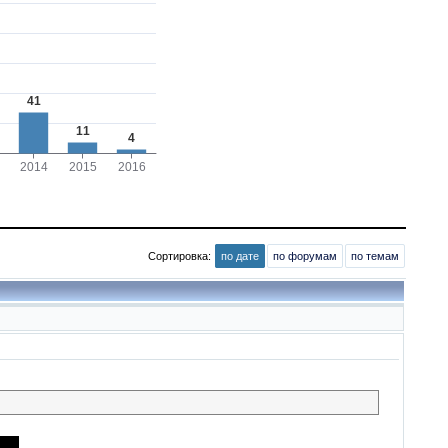
Сортировка:
по дате
по форумам
по темам