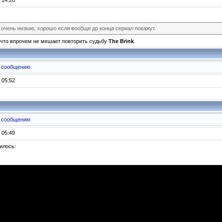
 14:20
 очень низкие, хорошо если вообще до конца сериал покажут.
, что впрочем не мешает повторить судьбу
The Brink
.
к сообщению
 05:52
к сообщению
 05:49
илось: