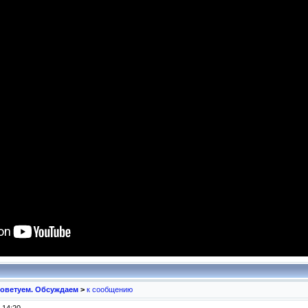
оветуем. Обсуждаем
>
к сообщению