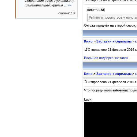
Отправлено 28 февраля 2016 г.
перестаёт в нём нуждаться).
Замечательный фильм
...
>>
цитата
LAS
оценка: 10
Рейтинги просмотров у пилота
Он уже продлён на второй сезон
Кино
>
Заставки к сериалам
>
Отправлено 21 февраля 2016 г.
Большая подборка заставок
Кино
>
Заставки к сериалам
>
Отправлено 21 февраля 2016 г.
Что посреди ночи
взбрело
вспомн
Luck