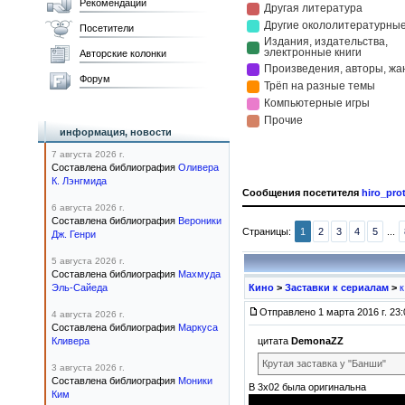
Рекомендации
Посетители
Авторские колонки
Форум
информация, новости
7 августа 2026 г.
Составлена библиография
Оливера
К. Лэнгмида
Сообщения посетителя
hiro_pro
6 августа 2026 г.
Составлена библиография
Вероники
Страницы:
1
2
3
4
5
...
Дж. Генри
5 августа 2026 г.
Составлена библиография
Махмуда
Эль-Сайеда
Кино
>
Заставки к сериалам
>
Отправлено 1 марта 2016 г. 23:
4 августа 2026 г.
Составлена библиография
Маркуса
цитата
DemonaZZ
Кливера
Крутая заставка у "Банши"
3 августа 2026 г.
Составлена библиография
Моники
В 3x02 была оригинальна
Ким