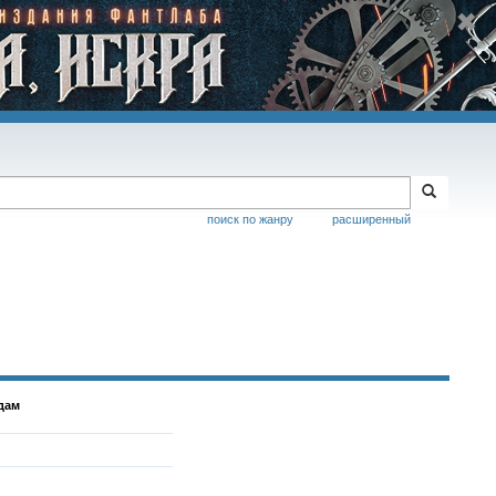
поиск по жанру
расширенный
дам