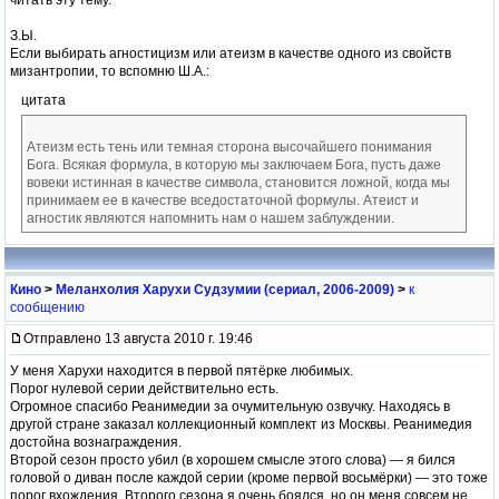
З.Ы.
Если выбирать агностицизм или атеизм в качестве одного из свойств
мизантропии, то вспомню Ш.А.:
цитата
Атеизм есть тень или темная сторона высочайшего понимания
Бога. Всякая формула, в которую мы заключаем Бога, пусть даже
вовеки истинная в качестве символа, становится ложной, когда мы
принимаем ее в качестве вседостаточной формулы. Атеист и
агностик являются напомнить нам о нашем заблуждении.
Кино
>
Меланхолия Харухи Судзумии (сериал, 2006-2009)
>
к
сообщению
Отправлено 13 августа 2010 г. 19:46
У меня Харухи находится в первой пятёрке любимых.
Порог нулевой серии действительно есть.
Огромное спасибо Реанимедии за очумительную озвучку. Находясь в
другой стране заказал коллекционный комплект из Москвы. Реанимедия
достойна вознаграждения.
Второй сезон просто убил (в хорошем смысле этого слова) — я бился
головой о диван после каждой серии (кроме первой восьмёрки) — это тоже
порог вхождения. Второго сезона я очень боялся, но он меня совсем не