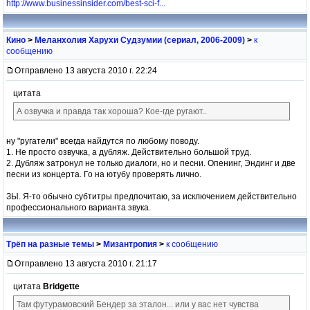
http://www.businessinsider.com/best-sci-f...
Кино
>
Меланхолия Харухи Судзумии (сериал, 2006-2009)
>
к
сообщению
Отправлено 13 августа 2010 г. 22:24
цитата
А озвучка и правда так хороша? Кое-где ругают..
ну "ругатели" всегда найдутся по любому поводу.
1. Не просто озвучка, а дубляж. Действительно большой труд.
2. Дубляж затронул не только диалоги, но и песни. Опенинг, Эндинг и две
песни из концерта. Го на ютубу проверять лично.
ЗЫ. Я-то обычно субтитры предпочитаю, за исключением действительно
профессионального варианта звука.
Трёп на разные темы
>
Мизантропия
>
к сообщению
Отправлено 13 августа 2010 г. 21:17
цитата
Bridgette
Там футурамовский Бендер за эталон... или у вас нет чувства