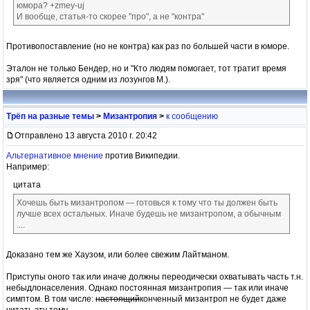
юмора? +zmey-uj
И вообще, статья-то скорее "про", а не "контра"
Противопоставление (но не контра) как раз по большей части в юморе.
Эталон не только Бендер, но и "Кто людям помогает, тот тратит время
зря" (что является одним из лозунгов М.).
Трёп на разные темы
>
Мизантропия
>
к сообщению
Отправлено 13 августа 2010 г. 20:42
Альтернативное мнение
против Википедии.
Например:
цитата
Хочешь быть мизантропом — готовься к тому что ты должен быть
лучше всех остальных. Иначе будешь не мизантропом, а обычным
....
Доказано тем же Хаузом, или более свежим Лайтманом.
Приступы оного так или иначе должны переодически охватывать часть т.н.
небыдлонаселения. Однако постоянная мизантропия — так или иначе
симптом. В том числе:
настоящий
конченный мизантроп не будет даже
читать эту тему.