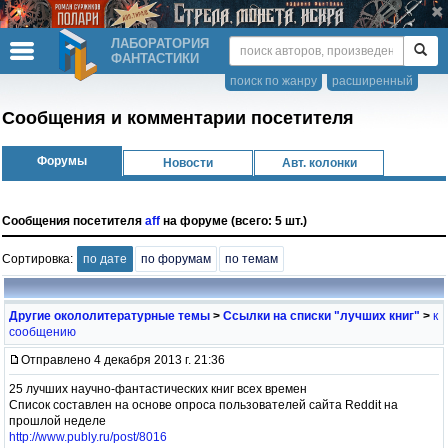
ЛАБОРАТОРИЯ
ФАНТАСТИКИ
поиск по жанру
расширенный
Сообщения и комментарии посетителя
Форумы
Новости
Авт. колонки
Сообщения посетителя
aff
на форуме (всего: 5 шт.)
Сортировка:
по дате
по форумам
по темам
Другие окололитературные темы
>
Ссылки на списки "лучших книг"
>
к
сообщению
Отправлено 4 декабря 2013 г. 21:36
25 лучших научно-фантастических книг всех времен
Список составлен на основе опроса пользователей сайта Reddit на
прошлой неделе
http://www.publy.ru/post/8016