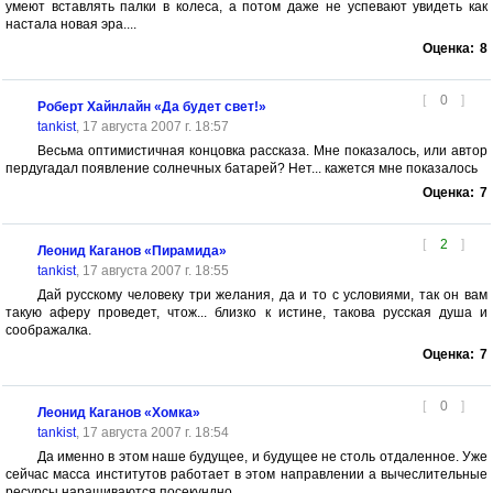
умеют вставлять палки в колеса, а потом даже не успевают увидеть как
настала новая эра....
Оценка:
8
[
0
]
Роберт Хайнлайн «Да будет свет!»
tankist
, 17 августа 2007 г. 18:57
Весьма оптимистичная концовка рассказа. Мне показалось, или автор
пердугадал появление солнечных батарей? Нет... кажется мне показалось
Оценка:
7
[
2
]
Леонид Каганов «Пирамида»
tankist
, 17 августа 2007 г. 18:55
Дай русскому человеку три желания, да и то с условиями, так он вам
такую аферу проведет, чтож... близко к истине, такова русская душа и
соображалка.
Оценка:
7
[
0
]
Леонид Каганов «Хомка»
tankist
, 17 августа 2007 г. 18:54
Да именно в этом наше будущее, и будущее не столь отдаленное. Уже
сейчас масса институтов работает в этом направлении а вычеслительные
ресурсы наращиваются посекундно.