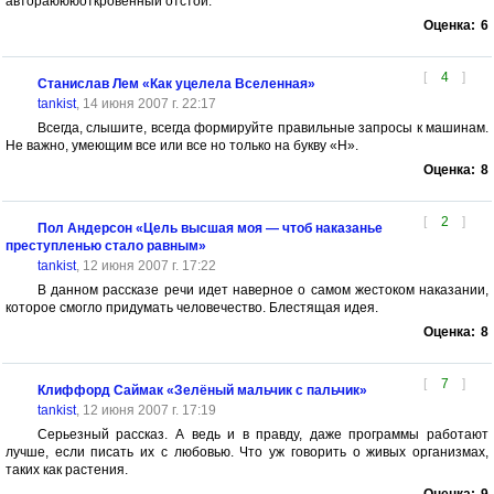
автораюююоткровенный отстой.
Оценка:
6
[
4
]
Станислав Лем «Как уцелела Вселенная»
tankist
, 14 июня 2007 г. 22:17
Всегда, слышите, всегда формируйте правильные запросы к машинам.
Не важно, умеющим все или все но только на букву «Н».
Оценка:
8
[
2
]
Пол Андерсон «Цель высшая моя — чтоб наказанье
преступленью стало равным»
tankist
, 12 июня 2007 г. 17:22
В данном рассказе речи идет наверное о самом жестоком наказании,
которое смогло придумать человечество. Блестящая идея.
Оценка:
8
[
7
]
Клиффорд Саймак «Зелёный мальчик с пальчик»
tankist
, 12 июня 2007 г. 17:19
Серьезный рассказ. А ведь и в правду, даже программы работают
лучше, если писать их с любовью. Что уж говорить о живых организмах,
таких как растения.