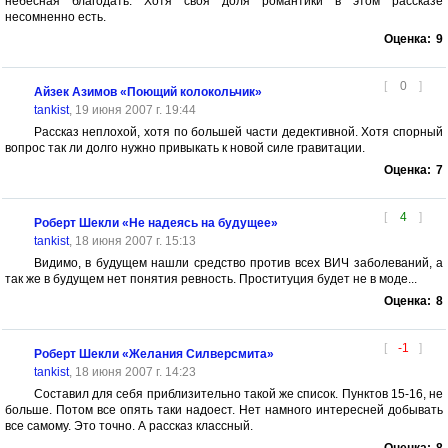
небесная благодать. Хотя своя доля романтики в этом рассказе
несомненно есть.
Оценка:
9
[
0
]
Айзек Азимов «Поющий колокольчик»
tankist
, 19 июня 2007 г. 19:44
Рассказ неплохой, хотя по большей части дедективной. Хотя спорный
вопрос так ли долго нужно привыкать к новой силе гравитации.
Оценка:
7
[
4
]
Роберт Шекли «Не надеясь на будущее»
tankist
, 18 июня 2007 г. 15:13
Видимо, в будущем нашли средство против всех ВИЧ заболеваний, а
так же в будущем нет понятия ревность. Проституция будет не в моде...
Оценка:
8
[
-1
]
Роберт Шекли «Желания Силверсмита»
tankist
, 18 июня 2007 г. 14:23
Составил для себя приблизительно такой же список. Пунктов 15-16, не
больше. Потом все опять таки надоест. Нет намного интересней добывать
все самому. Это точно. А рассказ классный.