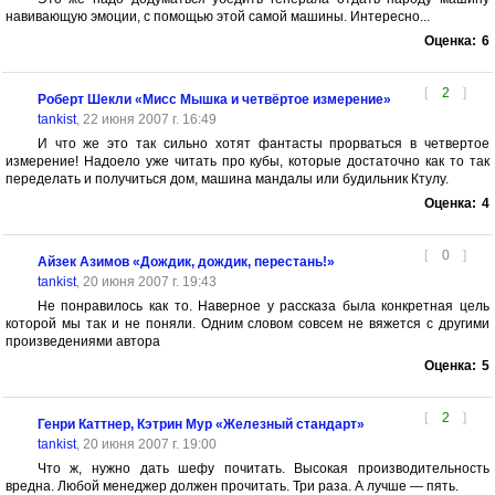
навивающую эмоции, с помощью этой самой машины. Интересно...
Оценка:
6
[
2
]
Роберт Шекли «Мисс Мышка и четвёртое измерение»
tankist
, 22 июня 2007 г. 16:49
И что же это так сильно хотят фантасты прорваться в четвертое
измерение! Надоело уже читать про кубы, которые достаточно как то так
переделать и получиться дом, машина мандалы или будильник Ктулу.
Оценка:
4
[
0
]
Айзек Азимов «Дождик, дождик, перестань!»
tankist
, 20 июня 2007 г. 19:43
Не понравилось как то. Наверное у рассказа была конкретная цель
которой мы так и не поняли. Одним словом совсем не вяжется с другими
произведениями автора
Оценка:
5
[
2
]
Генри Каттнер, Кэтрин Мур «Железный стандарт»
tankist
, 20 июня 2007 г. 19:00
Что ж, нужно дать шефу почитать. Высокая производительность
вредна. Любой менеджер должен прочитать. Три раза. А лучше — пять.