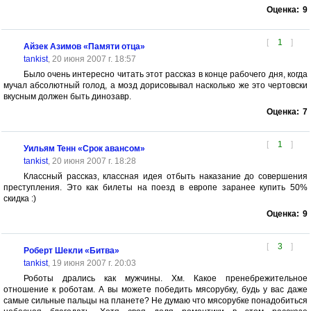
Оценка:
9
[
1
]
Айзек Азимов «Памяти отца»
tankist
, 20 июня 2007 г. 18:57
Было очень интересно читать этот рассказ в конце рабочего дня, когда
мучал абсолютный голод, а мозд дорисовывал насколько же это чертовски
вкусным должен быть динозавр.
Оценка:
7
[
1
]
Уильям Тенн «Срок авансом»
tankist
, 20 июня 2007 г. 18:28
Классный рассказ, классная идея отбыть наказание до совершения
преступления. Это как билеты на поезд в европе заранее купить 50%
скидка :)
Оценка:
9
[
3
]
Роберт Шекли «Битва»
tankist
, 19 июня 2007 г. 20:03
Роботы дрались как мужчины. Хм. Какое пренебрежительное
отношение к роботам. А вы можете победить мясорубку, будь у вас даже
самые сильные пальцы на планете? Не думаю что мясорубке понадобиться