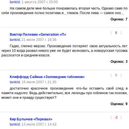
tankist
, 1 августа 2007 г. 20:00
На самом деле мне больше понравилась вторая часть. Однако само по
себе произведение полно позитива и... глюков. После пива — самое оно...
Оценка:
7
[
8
]
Виктор Пелевин «Generation «П»
tankist
, 21 июля 2007 г. 18:36
Гадко, глючно мерзко. Произведение потеряет свою актуальность лет
через 10 когда развал никого уже не будет волновать, а новорусская тусовка
рассосется в среднем классе.
Оценка:
3
[
0
]
Клиффорд Саймак «Заповедник гоблинов»
tankist
, 16 июля 2007 г. 21:30
достаточно красочное произведение что-бы оставить свой след в
памяти надолго. Ведь действительно, все легенды про гоблинов так похожи,
может они и правду существуют?
Оценка:
9
[
-2
]
Кир Булычев «Перевал»
tankist
, 13 июля 2007 г. 14:43