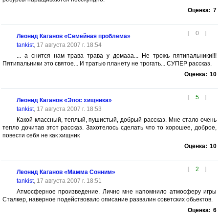
Оценка:
7
[
0
]
Леонид Каганов «Семейная проблема»
tankist
, 17 августа 2007 г. 18:54
... а снится нам трава трава у домааа... Не трожь пятипальники!!!
Пятипальники это святое... И тратью планету не трогать... СУПЕР рассказ.
Оценка:
10
[
5
]
Леонид Каганов «Эпос хищника»
tankist
, 17 августа 2007 г. 18:53
Какой классный, теплый, пушистый, добрый рассказ. Мне стало очень
тепло дочитав этот рассказ. Захотелось сделать что то хорошее, доброе,
повести себя не как хищник
Оценка:
10
[
2
]
Леонид Каганов «Мамма Сонним»
tankist
, 17 августа 2007 г. 18:51
Атмосферное произведение. Лично мне напомнило атмосферу игры
Сталкер, наверное подействовало описание развалин советских обьектов.
Оценка:
6