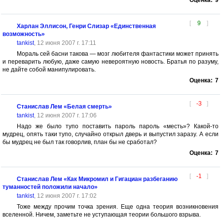
Оценка:
9
[
9
]
Харлан Эллисон, Генри Слизар «Единственная
возможность»
tankist
, 12 июня 2007 г. 17:11
Мораль сей басни такова — мозг любителя фантастики может принять
и переварить любую, даже самую невероятную новость. Братья по разуму,
не дайте собой манипулировать.
Оценка:
7
[
-3
]
Станислав Лем «Белая смерть»
tankist
, 12 июня 2007 г. 17:06
Надо же было тупо поставить пароль пароль «месть»? Какой-то
мудрец, опять таки тупо, случайно открыл дверь и выпустил заразу. А если
бы мудрец не был так говорлив, план бы не сработал?
Оценка:
7
[
-1
]
Станислав Лем «Как Микромил и Гигациан разбеганию
туманностей положили начало»
tankist
, 12 июня 2007 г. 17:02
Тоже между прочим точка зрения. Еще одна теория возникновения
вселенной. Ничем, заметьте не уступающая теории большого взрыва.