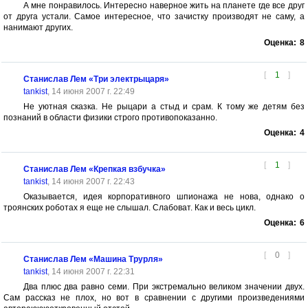
А мне понравилось. Интересно наверное жить на планете где все друг
от друга устали. Самое интересное, что зачистку производят не саму, а
нанимают других.
Оценка:
8
[
1
]
Станислав Лем «Три электрыцаря»
tankist
, 14 июня 2007 г. 22:49
Не уютная сказка. Не рыцари а стыд и срам. К тому же детям без
познаний в области физики строго противопоказанно.
Оценка:
4
[
1
]
Станислав Лем «Крепкая взбучка»
tankist
, 14 июня 2007 г. 22:43
Оказывается, идея корпоративного шпионажа не нова, однако о
троянских роботах я еще не слышал. Слабоват. Как и весь цикл.
Оценка:
6
[
0
]
Станислав Лем «Машина Трурля»
tankist
, 14 июня 2007 г. 22:31
Два плюс два равно семи. При экстремально великом значении двух.
Сам рассказ не плох, но вот в сравнении с другими произведениями