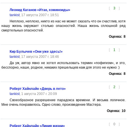
[
3
]
Леонид Каганов «Итак, хоминоиды»
tankist
, 17 августа 2007 г. 18:51
Неплохо, неплохо, никто из нас не может сказать что он счастлив, хотя
нашу жизнь окружает столько опасностей. Наша жизнь сплошной ряд
смертельных опасностей.
Оценка:
8
[
1
]
Кир Булычев «Они уже здесь!»
tankist
, 17 августа 2007 г. 18:46
Да уж, автор явно не хотел использовать термин «пофигизм», и это,
бесспорно, наше, родное, никаких прешельцев нам для этого не нужно :)
Оценка:
8
[
2
]
Роберт Хайнлайн «Дверь в лето»
tankist
, 1 августа 2007 г. 20:09
Своеобразное разрешение парадокса времени. И весьма логичное.
Мне очень понравилось. Одно слово, произведение Мастера.
Оценка:
10
[
0
]
Роберт Хайнлайн «Линия жизни»