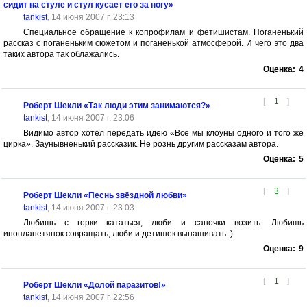
сидит на стуле и стул кусает его за ногу»
tankist
, 14 июня 2007 г. 23:13
Специальное обращение к копрофилам и фетишистам. Поганенький
рассказ с поганеньким сюжетом и поганенькой атмосферой. И чего это два
таких автора так облажались.
Оценка:
4
[
1
]
Роберт Шекли «Так люди этим занимаются?»
tankist
, 14 июня 2007 г. 23:06
Видимо автор хотел передать идею «Все мы клоуны одного и того же
цирка». Заунывненький рассказик. Не рознь другим рассказам автора.
Оценка:
5
[
3
]
Роберт Шекли «Песнь звёздной любви»
tankist
, 14 июня 2007 г. 23:03
Любишь с горки кататься, люби и саночки возить. Любишь
инопланетянок совращать, люби и детишек вынашивать :)
Оценка:
9
[
1
]
Роберт Шекли «Долой паразитов!»
tankist
, 14 июня 2007 г. 22:56