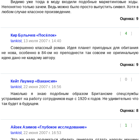
Видимо уже тогда в моду входили подобные маркетинговые ходы.
Непонятно только зачем. Ведь можно было просто выпустить сиквел. Хотя в
любом случае классное произведение.
Оценка:
9
[
4
]
Кир Булычев «Посёлок»
tankist
, 13 июля 2007 г. 14:40
Совершенно классный роман. Идея планет пригодных для обитания
не нова, особенно в 84-ом но преподнести так совсем не оригинальную
идею дано не каждому автору.
Оценка:
9
[
0
]
Кейт Лаумер «Вакансия»
tankist
, 22 июня 2007 г. 16:56
Наколько я знаю подобным образом Британские спецслужбы
устраивают на работу сотрудников еще с 1920-х годов. Не удивительно что
так будет в будущем.
Оценка:
8
[
1
]
Айзек Азимов «Глубокое исследование»
tankist
, 22 июня 2007 г. 16:53
Это же надо додуматься убедить генерала отдать народу машину