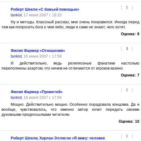
[
0
]
Роберт Шекли «С божьей помощью»
tankist
, 17 июня 2007 г. 19:33
Ну и методы. Классный рассказ, мне очень понравился. Иногда перед
тем как попросить бога о чем либо, люди и сами не знают, чего хотят.
Оценка:
8
[
3
]
Филип Фармер «Отношения»
tankist
, 16 июня 2007 г. 17:58
И действительно, ведь религиозные фанатики настолько
переполнены азартом, что ничем не отличаются от игроков казино.
Оценка:
7
[
0
]
Филип Фармер «Прометей»
tankist
, 16 июня 2007 г. 17:56
Мощно. Действительно мощно. Особенно порадовала концовка. Да и
вообще, чувствовалось, что именно автор хочет передать своими
духовными предпосылками читателю.
Оценка:
10
[
0
]
Роберт Шекли, Харлан Эллисон «Я вижу: человек