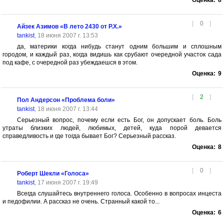
Оценка:
8
[
0
]
Айзек Азимов «В лето 2430 от Р.Х.»
tankist
, 18 июня 2007 г. 13:53
да, материки когда нибудь станут одним большим и сплошным
городом, и каждый раз, когда видишь как срубают очередной участок сада
под кафе, с очередной раз убеждаешся в этом.
Оценка:
9
[
2
]
Пол Андерсон «Проблема боли»
tankist
, 18 июня 2007 г. 13:44
Серьезный вопрос, почему если есть Бог, он допускает боль. Боль
утраты близких людей, любимых, детей, куда порой девается
справедливость и где тогда бывает Бог? Серьезный рассказ.
Оценка:
8
[
0
]
Роберт Шекли «Голоса»
tankist
, 17 июня 2007 г. 19:49
Всегда слушайтесь внутреннего голоса. Особенно в вопросах инцеста
и педофилии. А рассказ не очень. Странный какой то...
Оценка:
6