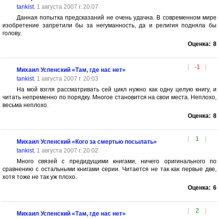
tankist
, 1 августа 2007 г. 20:07
Данная попытка предсказаний не очень удачна. В современном мире
изобретение запретили бы за негуманность, да и религия подняла бы
голову.
Оценка:
8
[
-1
]
Михаил Успенский «Там, где нас нет»
tankist
, 1 августа 2007 г. 20:03
На мой взгля рассматривать сей цикл нужно как одну целую книгу, и
читать непременно по порядку. Многое становится на свои места. Неплохо,
весьма неплохо.
Оценка:
8
[
1
]
Михаил Успенский «Кого за смертью посылать»
tankist
, 1 августа 2007 г. 20:02
Много связей с предидущими книгами, ничего оригинального по
сравнению с остальными книгами серии. Читается не так как первые две,
хотя тоже не так уж плохо.
Оценка:
6
[
2
]
Михаил Успенский «Там, где нас нет»