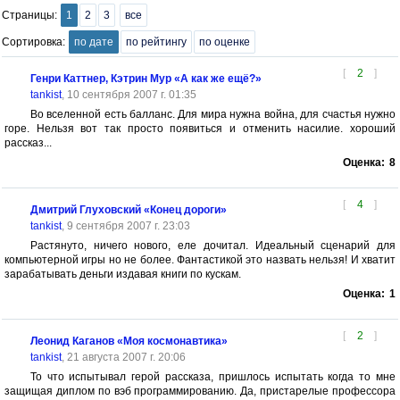
Страницы:
1
2
3
все
Сортировка:
по дате
по рейтингу
по оценке
[
2
]
Генри Каттнер, Кэтрин Мур «А как же ещё?»
tankist
, 10 сентября 2007 г. 01:35
Во вселенной есть балланс. Для мира нужна война, для счастья нужно
горе. Нельзя вот так просто появиться и отменить насилие. хороший
рассказ...
Оценка:
8
[
4
]
Дмитрий Глуховский «Конец дороги»
tankist
, 9 сентября 2007 г. 23:03
Растянуто, ничего нового, еле дочитал. Идеальный сценарий для
компьютерной игры но не более. Фантастикой это назвать нельзя! И хватит
зарабатывать деньги издавая книги по кускам.
Оценка:
1
[
2
]
Леонид Каганов «Моя космонавтика»
tankist
, 21 августа 2007 г. 20:06
То что испытывал герой рассказа, пришлось испытать когда то мне
защищая диплом по вэб программированию. Да, пристарелые профессора