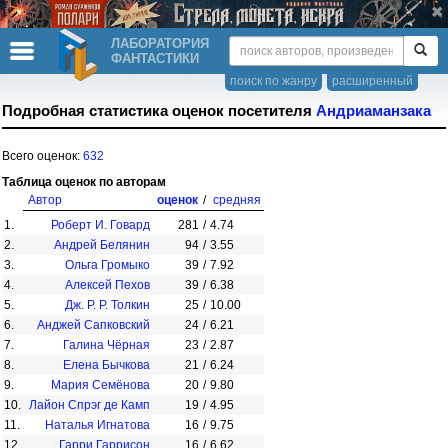
ЛАБОРАТОРИЯ
ФАНТАСТИКИ
поиск по жанру
расширенный
Подробная статистика оценок посетителя
Андриаманзака
Всего оценок:
632
Таблица оценок по авторам
Автор
оценок
/
средняя
1.
Роберт И. Говард
281
/
4.74
2.
Андрей Белянин
94
/
3.55
3.
Ольга Громыко
39
/
7.92
4.
Алексей Пехов
39
/
6.38
5.
Дж. Р. Р. Толкин
25
/
10.00
6.
Анджей Сапковский
24
/
6.21
7.
Галина Чёрная
23
/
2.87
8.
Елена Бычкова
21
/
6.24
9.
Мария Семёнова
20
/
9.80
10.
Лайон Спрэг де Камп
19
/
4.95
11.
Наталья Игнатова
16
/
9.75
12.
Гарри Гаррисон
16
/
6.62