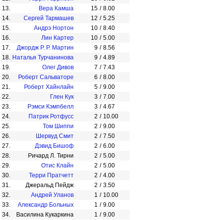
13.
Вера Камша
15
/
8.00
14.
Сергей Тармашев
12
/
5.25
15.
Андрэ Нортон
10
/
8.40
16.
Лин Картер
10
/
5.00
17.
Джордж Р. Р. Мартин
9
/
8.56
18.
Наталья Турчанинова
9
/
4.89
19.
Олег Дивов
7
/
7.43
20.
Роберт Сальваторе
6
/
8.00
21.
Роберт Хайнлайн
5
/
9.00
22.
Глен Кук
3
/
7.00
23.
Рэмси Кэмпбелл
3
/
4.67
24.
Патрик Ротфусс
2
/
10.00
25.
Том Шиппи
2
/
9.00
26.
Шервуд Смит
2
/
7.50
27.
Дэвид Бишоф
2
/
6.00
28.
Ричард Л. Тирни
2
/
5.00
29.
Отис Клайн
2
/
5.00
30.
Терри Пратчетт
2
/
4.00
31.
Джеральд Пейдж
2
/
3.50
32.
Андрей Уланов
1
/
10.00
33.
Александр Больных
1
/
9.00
34.
Василина Кукаркина
1
/
9.00