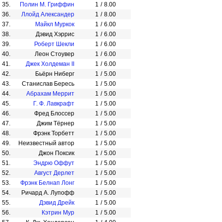
35.
Полин М. Гриффин
1
/
8.00
36.
Ллойд Александер
1
/
8.00
37.
Майкл Муркок
1
/
6.00
38.
Дэвид Хэррис
1
/
6.00
39.
Роберт Шекли
1
/
6.00
40.
Леон Стоувер
1
/
6.00
41.
Джек Холдеман II
1
/
6.00
42.
Бьёрн Ниберг
1
/
5.00
43.
Станислав Бересь
1
/
5.00
44.
Абрахам Меррит
1
/
5.00
45.
Г. Ф. Лавкрафт
1
/
5.00
46.
Фред Блоссер
1
/
5.00
47.
Джим Тёрнер
1
/
5.00
48.
Фрэнк Торбетт
1
/
5.00
49.
Неизвестный автор
1
/
5.00
50.
Джон Поксик
1
/
5.00
51.
Эндрю Оффут
1
/
5.00
52.
Август Дерлет
1
/
5.00
53.
Фрэнк Белнап Лонг
1
/
5.00
54.
Ричард А. Лупофф
1
/
5.00
55.
Дэвид Дрейк
1
/
5.00
56.
Кэтрин Мур
1
/
5.00