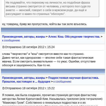
Не подумайте, что перехожу на личности, но подобная фраза
весьма странно смотрится от человека, у которого пол судя по
анкете — женский, говорит о себе в мужском роде, да ещё и
рассуждает о каких-то странных "обоснуях".
ну, товарищ, букву же пропустила, чойта вы так зело взъелись.
Произведения, авторы, жанры
>
Алекс Кош. Обсуждение творчества.
>
к сообщению
Отправлено 18 октября 2012 г. 15:24
слова "творчество" и "кош" смотрятся вместе как-то странно.
Давно читал, как одноразово — вполне себе такая фантастическая
жвачка. Если смотреть внимательнее — то ужас. Ошибки, отсутствие
обоснуя и зашоренность. Как-то не.
Произведения, авторы, жанры
>
Подростковая научная фантастика.
Прошлое, настоящее и ... будущее
>
к сообщению
Отправлено 18 октября 2012 г. 15:22
Я помню, как была озадачен, прочитав странную детскую фантастику
авторства Лилии Курпатовой-Ким. Называлась трилогия (или тетралогия)
"Макисмус Гром". Собственно о гениальных подростках и о их