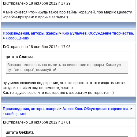
Отправлено 18 октября 2012 г. 17:29
А мне хочется что-нибудь такое про тайны кораблей, про Марию Целесту,
корабли-призраки и прочие загадки :)
Произведения, авторы, жанры
>
Кир Булычев. Обсуждение творчества.
>
к сообщению
Отправлено 18 октября 2012 г. 17:03
цитата
Славич
Возраст плюс попытка выжить на нищенские гонорары. Какие уж
тут "лит. негры", помилуйте!
ну у меня возникло подозрение, что это просто кто-то в издательстве
стыдливо писал под его именем, честно.
Как-то в душе верю, что мастерство с возрастом не теряется =)
Произведения, авторы, жанры
>
Алекс Кош. Обсуждение творчества.
>
к сообщению
Отправлено 18 октября 2012 г. 17:01
цитата
Gekkata