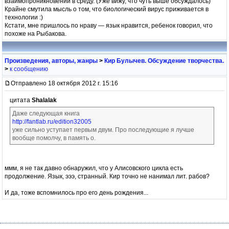
взаимопроникновении в среду. (Уже вижу, что чуть выше обсуждалось)
Крайне смутила мысль о том, что биологический вирус приживается в
технологии :)
Кстати, мне пришлось по нраву — язык нравится, ребенок говорил, что
похоже на Рыбакова.
Произведения, авторы, жанры
>
Кир Булычев. Обсуждение творчества.
>
к сообщению
Отправлено 18 октября 2012 г. 15:16
цитата
Shalalak
Даже следующая книга
http://fantlab.ru/edition32005
уже сильно уступает первым двум. Про последующие я лучше
вообще помолчу, в память о.
ммм, я не так давно обнаружил, что у Алисовского цикла есть
продолжение. Язык, эээ, странный. Кир точно не нанимал лит. рабов?
И да, тоже вспомнилось про его день рождения...