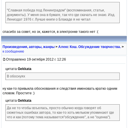
"Славная победа под Ленинградом" (воспоминания, статьи,
документы). У меня она в бумаге, так что где скачать не знаю. Изд.
Лениздат 1976 г. Лучше книги о Блакаде я не читал
спасибо за совет, но эх, кажется, в электронке такого нет :(
Произведения, авторы, жанры
>
Алекс Кош. Обсуждение творчества.
>
к сообщению
Отправлено 19 октября 2012 г. 12:26
цитата
Gekkata
В обоснуях
ну как-то привыкла обоснования и следствия именовать кратко одним
словом. Простите :)
цитата
Gekkata
Да не то чтобы взъелась, просто обычно когда говорят об
сюжетных ошибках автора, то как-то хоть мельком упоминают где
что и как (потому тема называется"обсуждение", а не "оценка").