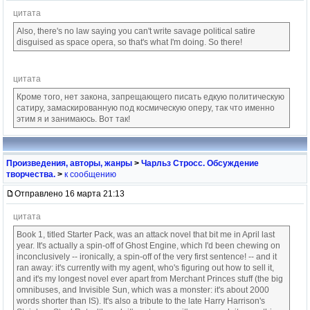
цитата
Also, there's no law saying you can't write savage political satire
disguised as space opera, so that's what I'm doing. So there!
цитата
Кроме того, нет закона, запрещающего писать едкую политическую
сатиру, замаскированную под космическую оперу, так что именно
этим я и занимаюсь. Вот так!
Произведения, авторы, жанры
>
Чарльз Стросс. Обсуждение
творчества.
>
к сообщению
Отправлено 16 марта 21:13
цитата
Book 1, titled Starter Pack, was an attack novel that bit me in April last
year. It's actually a spin-off of Ghost Engine, which I'd been chewing on
inconclusively -- ironically, a spin-off of the very first sentence! -- and it
ran away: it's currently with my agent, who's figuring out how to sell it,
and it's my longest novel ever apart from Merchant Princes stuff (the big
omnibuses, and Invisible Sun, which was a monster: it's about 2000
words shorter than IS). It's also a tribute to the late Harry Harrison's