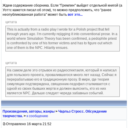
Ждем содержание сборника. Если "Гремлин" выйдет отдельной книгой (а
Уоттс кажется писал об этом), то можно предположить, что "ранее
неопубликованная работа" может быть
вот это...
цитата
This is actually from a radio play I wrote for a Polish project that fell
through years ago. I’m currently rejigging it into conventional prose. In a
world where Simulation Theory has been confirmed, a pedophile priest
is confronted by one of his former victims and has to figure out which
one of them is the NPC. Hilarity ensues.
цитата
На самом деле это отрывок из радиоспектакля, который я написал
для польского проекта, провалившегося много лет назад. Сейчас я
перерабатываю его в традиционную прозу. В мире, где теория
симуляции подтверждена, священник-педофил сталкивается с
одной из своих бывших жертв и должен выяснить, кто из них
является NPC. Дальше следует череда забавных событий.
Произведения, авторы, жанры
>
Чарльз Стросс. Обсуждение
творчества.
>
к сообщению
Отправлено 16 марта 21:52