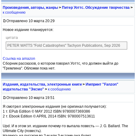
Произведения, авторы, жанры
>
Питер Уоттс. Обсуждение творчества
>
к сообщению
Отправлено 10 марта 20:29
Новое издание планируется:
цитата
PETER WATTS "Fold Catastrophes" Tachyon Publications, Sep 2026
Ссылка на amazon
Сборник рассказов, о котором говорил Уоттс, что должен выйти до
"Гремлина". Обложки пока нет.
Издания, издательства, электронные книги
>
Импринт "Fanzon"
издательства "Эксмо"
>
к сообщению
Отправлено 10 марта 19:51
Я смотрел электронные издания (не оригинал получается):
1 т. EPub Edition © MAY 2012 ISBN 9780007369386
2 т. Ebook Edition © APRIL 2014 ISBN: 9780007513611
Upd. И в этом эл. издании почему-то выпала повесть — J. G. Ballard. The
Ultimate City (повесть).
Надеюсь на русском во 2-м или 3-м томе она будет.