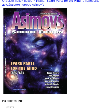
Отрывок новой повести Игана
"Spare Parts for the Mind"
в ноябрьско-
декабрьском номере Asimov`s
Из аннотации:
цитата