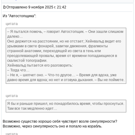
Отправлено 9 ноября 2025 г. 21:42
Из "Автостопщика":
цитата
– Я пытался помочь, – говорит Автостопщик. – Они зашли слишком
далеко…
Оно держится на расстоянии, но не отстает; Хейнвальд видит его
урывками в свете фонарей, завитки движения, фрагменты
странной анатомии, переходящей из света в тень или
преодолевающей провалы, время от времени попадающиеся в
скалистой топографии.
Хейнвальд пытается его разговорить:
– Тогда что…
– Не я, – шепчет оно. – Что-то другое… – Время для вдоха, уже
давно время для вдоха; но нет и отзвука дыхания. – Вы не поймете.
цитата
Я бы и раньше пришел, но понадобилось время, чтобы проснуться.
Там все так медленно идет…
Возможно существо хорошо себя чувствует возле сингулярности?
Возможно, через сингулярность оно и попало на корабль.
цитата