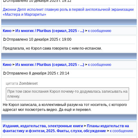
Отправлено 10 декабря 2025 г. 19:12
Джонни Депп исполнит главную роль в первой англоязычной экранизации
«Мастера и Маргариты»
Кино
>
Из многих / Pluribus (сериал, 2025 - ...)
>
к сообщению
Отправлено 10 декабря 2025 г. 19:00
Предлагала, но Кэрол сама говорила с ним по-испански.
Кино
>
Из многих / Pluribus (сериал, 2025 - ...)
>
к сообщению
Отправлено 8 декабря 2025 г. 20:14
цитата
Zombieset
При том свои послания Кэрол почему-то додумалась записывать на
пленку.
Не Кэрол записала, а коллективный разум на тот носитель, с которого
адресат мог посмотреть видео. Да ещё и перевел.
Издания, издательства, электронные книги
>
Планы издательств на
фантастику и фэнтези, 2025. Факты, слухи, обсуждение
>
к сообщению