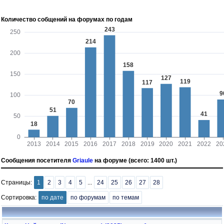
Количество собщений на форумах по годам
Сообщения посетителя
Griaule
на форуме (всего: 1400 шт.)
Страницы:
1
2
3
4
5
...
24
25
26
27
28
Сортировка:
по дате
по форумам
по темам