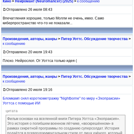
Кино
>
Нейромант (Neuromancer) (2025)
>
к сообщению
Отправлено 26 июля 08:43
Впечатления хорошие, только Молли не очень, имхо. Само
киберпространство что-то не показали...
Произведения, авторы, жанры
>
Питер Уоттс. Обсуждение творчества
>
к сообщению
Отправлено 20 июля 19:43
Плохо. Нейрослоп. От Уоттса только идея (
Произведения, авторы, жанры
>
Питер Уоттс. Обсуждение творчества
>
к сообщению
Отправлено 20 июля 19:16
Бломкамп снял короткометражку "Nightborne" по миру «Эхопраксии»
Уоттса с помощью ИИ
цитата
Фильм основан на вселенной книги Питера Уоттса «Эхопраксия».
Это история о погибшем военном лётчике, «воскрешённом» в
рамках секретной программы по созданию суперсолдат. История
подаётся в псевдодокументальном стиле от лица учёного, который