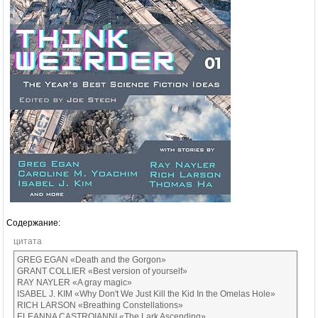
Содержание:
цитата
GREG EGAN «Death and the Gorgon»
GRANT COLLIER «Best version of yourself»
RAY NAYLER «A gray magic»
ISABEL J. KIM «Why Don't We Just Kill the Kid In the Omelas Hole»
RICH LARSON «Breathing Constellations»
ELEANNA CASTROIANNI «The Lark Ascending»