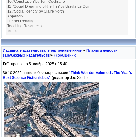
10. 'Constitution' by Tom Cochrane
11. 'Social Dreaming of the Frin' by Ursula Le Guin
12. 'Social Identity' by Claire North
Appendix
Further Reading
Teaching Resources
Index
Издания, издательства, электронные книги
>
Планы и новости
зарубежных издательств
>
к сообщению
Отправлено 5 ноября 2025 г. 15:40
30.10.2025 вышел сборник рассказов
"Think Weirder Volume 1: The Year's
Best Science Fiction Ideas"
(редактор Joe Stech).