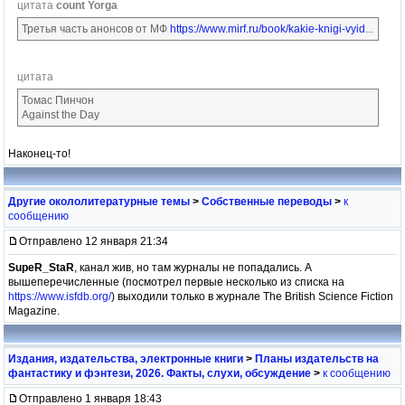
цитата
count Yorga
Третья часть анонсов от МФ
https://www.mirf.ru/book/kakie-knigi-vyid
...
цитата
Томас Пинчон
Against the Daу
Наконец-то!
Другие окололитературные темы
>
Собственные переводы
>
к
сообщению
Отправлено 12 января 21:34
SupeR_StaR
, канал жив, но там журналы не попадались. А
вышеперечисленные (посмотрел первые несколько из списка на
https://www.isfdb.org/
) выходили только в журнале The British Science Fiction
Magazine.
Издания, издательства, электронные книги
>
Планы издательств на
фантастику и фэнтези, 2026. Факты, слухи, обсуждение
>
к сообщению
Отправлено 1 января 18:43