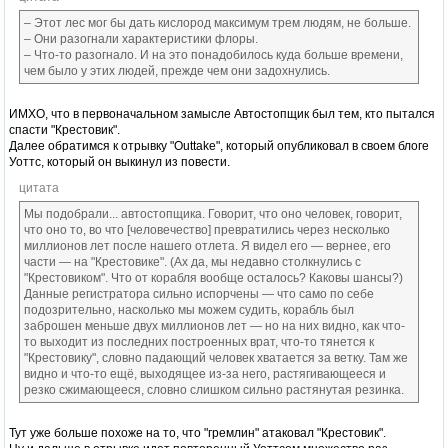
– Этот лес мог бы дать кислород максимум трем людям, не больше.
– Они разогнали характеристики флоры.
– Что-то разогнало. И на это понадобилось куда больше времени,
чем было у этих людей, прежде чем они задохнулись.
ИМХО, что в первоначальном замысле Автостопщик был тем, кто пытался
спасти "Крестовик".
Далее обратимся к отрывку "Outtake", который опубликовал в своем блоге
Уоттс, который он выкинул из повести.
цитата
Мы подобрали... автостопщика. Говорит, что оно человек, говорит,
что оно то, во что [человечество] превратились через несколько
миллионов лет после нашего отлета. Я видел его — вернее, его
части — на "Крестовике". (Ах да, мы недавно столкнулись с
"Крестовиком". Что от корабля вообще осталось? Каковы шансы?)
Данные регистратора сильно испорчены — что само по себе
подозрительно, насколько мы можем судить, корабль был
заброшен меньше двух миллионов лет — но на них видно, как что-
то выходит из последних построенных врат, что-то тянется к
"Крестовику", словно падающий человек хватается за ветку. Там же
видно и что-то ещё, выходящее из-за него, растягивающееся и
резко сжимающееся, словно слишком сильно растянутая резинка.
Тут уже больше похоже на то, что "гремлин" атаковал "Крестовик".