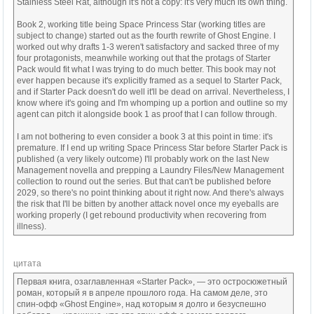
Stainless Steel Rat, although it's not a copy: it's very much its own thing.
Book 2, working title being Space Princess Star (working titles are
subject to change) started out as the fourth rewrite of Ghost Engine. I
worked out why drafts 1-3 weren't satisfactory and sacked three of my
four protagonists, meanwhile working out that the protags of Starter
Pack would fit what I was trying to do much better. This book may not
ever happen because it's explicitly framed as a sequel to Starter Pack,
and if Starter Pack doesn't do well it'll be dead on arrival. Nevertheless, I
know where it's going and I'm whomping up a portion and outline so my
agent can pitch it alongside book 1 as proof that I can follow through.
I am not bothering to even consider a book 3 at this point in time: it's
premature. If I end up writing Space Princess Star before Starter Pack is
published (a very likely outcome) I'll probably work on the last New
Management novella and prepping a Laundry Files/New Management
collection to round out the series. But that can't be published before
2029, so there's no point thinking about it right now. And there's always
the risk that I'll be bitten by another attack novel once my eyeballs are
working properly (I get rebound productivity when recovering from
illness).
цитата
Первая книга, озаглавленная «Starter Pack», — это остросюжетный
роман, который я в апреле прошлого года. На самом деле, это
спин-офф «Ghost Engine», над которым я долго и безуспешно