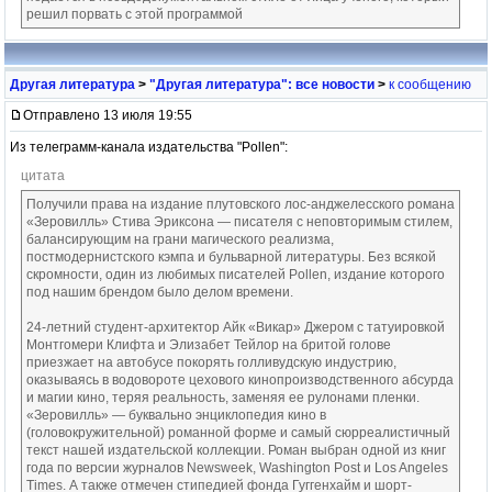
решил порвать с этой программой
Другая литература
>
"Другая литература": все новости
>
к сообщению
Отправлено 13 июля 19:55
Из телеграмм-канала издательства "Pollen":
цитата
Получили права на издание плутовского лос-анджелесского романа
«Зеровилль» Стива Эриксона — писателя с неповторимым стилем,
балансирующим на грани магического реализма,
постмодернистского кэмпа и бульварной литературы. Без всякой
скромности, один из любимых писателей Pollen, издание которого
под нашим брендом было делом времени.
24-летний студент-архитектор Айк «Викар» Джером с татуировкой
Монтгомери Клифта и Элизабет Тейлор на бритой голове
приезжает на автобусе покорять голливудскую индустрию,
оказываясь в водовороте цехового кинопроизводственного абсурда
и магии кино, теряя реальность, заменяя ее рулонами пленки.
«Зеровилль» — буквально энциклопедия кино в
(головокружительной) романной форме и самый сюрреалистичный
текст нашей издательской коллекции. Роман выбран одной из книг
года по версии журналов Newsweek, Washington Post и Los Angeles
Times. А также отмечен стипедией фонда Гуггенхайм и шорт-