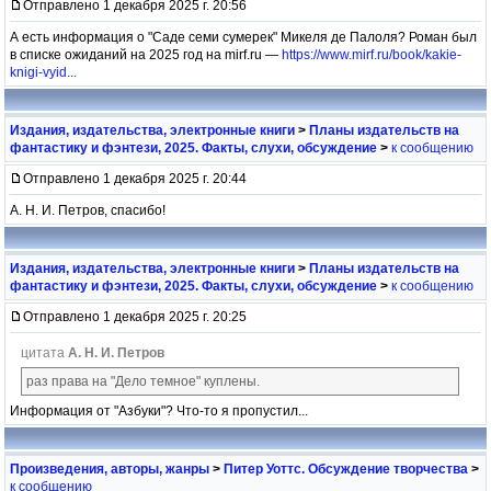
Отправлено 1 декабря 2025 г. 20:56
А есть информация о "Саде семи сумерек" Микеля де Палоля? Роман был
в списке ожиданий на 2025 год на mirf.ru —
https://www.mirf.ru/book/kakie-
knigi-vyid...
Издания, издательства, электронные книги
>
Планы издательств на
фантастику и фэнтези, 2025. Факты, слухи, обсуждение
>
к сообщению
Отправлено 1 декабря 2025 г. 20:44
А. Н. И. Петров, спасибо!
Издания, издательства, электронные книги
>
Планы издательств на
фантастику и фэнтези, 2025. Факты, слухи, обсуждение
>
к сообщению
Отправлено 1 декабря 2025 г. 20:25
цитата
А. Н. И. Петров
раз права на "Дело темное" куплены.
Информация от "Азбуки"? Что-то я пропустил...
Произведения, авторы, жанры
>
Питер Уоттс. Обсуждение творчества
>
к сообщению