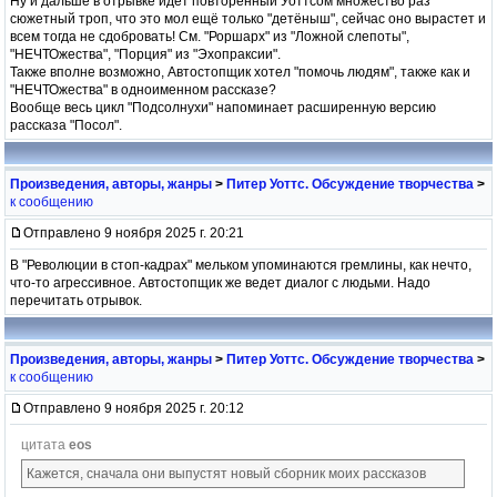
Ну и дальше в отрывке идет повторенный Уоттсом множество раз
сюжетный троп, что это мол ещё только "детёныш", сейчас оно вырастет и
всем тогда не сдобровать! См. "Роршарх" из "Ложной слепоты",
"НЕЧТОжества", "Порция" из "Эхопраксии".
Также вполне возможно, Автостопщик хотел "помочь людям", также как и
"НЕЧТОжества" в одноименном рассказе?
Вообще весь цикл "Подсолнухи" напоминает расширенную версию
рассказа "Посол".
Произведения, авторы, жанры
>
Питер Уоттс. Обсуждение творчества
>
к сообщению
Отправлено 9 ноября 2025 г. 20:21
В "Революции в стоп-кадрах" мельком упоминаются гремлины, как нечто,
что-то агрессивное. Автостопщик же ведет диалог с людьми. Надо
перечитать отрывок.
Произведения, авторы, жанры
>
Питер Уоттс. Обсуждение творчества
>
к сообщению
Отправлено 9 ноября 2025 г. 20:12
цитата
eos
Кажется, сначала они выпустят новый сборник моих рассказов