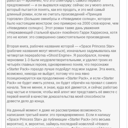
работал — иронично, что это спин-офф с самого первого
предложения! — и он вырвался наружу: сейчас он у моего агента,
который пытается понять, как его продать, и это мой самый
длинный роман, если не считать произведений «Принцев
торговли» (большие омнибусы и «Невидимое солнце», которое
было настоящим монстром: оно примерно на 2000 слов короче, чем
«Невидимое солнце»). Этот роман также дань уважения
«Нержавеющей стальной крысе» покойного Гарри Харрисона, хотя
это не копия: это совершенно самостоятельное произведение.
Вторая книга, рабочее название которой — «Space Princess Star»
(рабочие названия могут меняться), изначально задумывалась как
четвертая переработка «Ghost Engine». Я разобрался, почему
черновики 1-3 были неудовлетворительными, и удалил троих из
четырёх главных героев, одновременно поняв, что персонажи
«Starter Pack» гораздо лучше подойдут под мои задачи. Эта книга,
возможно, никогда не выйдет, потому что она явно
позиционируется как продолжение «Starter Pack», и если «Starter
Pack» не будет иметь успеха, он будет обречён на провал с самого
начала. Тем не менее, я знаю, куда всё движется, и сейчас работаю
над частью и планом, чтобы мой агент мог представить её вместе с
первой книгой в качестве доказательства моей способности
довести дело до конца.
На данный момент я даже не рассматриваю возможность
написания третьей книги: это преждевременно. Если я напишу
«Space Princess Star» до публикации «Starter Pack» (что весьма
вероятно), я, вероятно, займусь последней новеллой «Нового