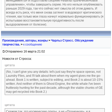
менеджмента» и подготовлю сборник «Файлы прачечной/Новое
управление», чтобы завершить серию. Но его нельзя опубликовать
раньше 2029 года, так что сейчас нет смысла об этом думать. И
всегда есть риск, что меня снова затянет в водоворот критического
чтения, как только мои глаза начнут нормально функционировать (я
испытываю восстановительную продуктивность после
выздоровления от болезни).
Произведения, авторы, жанры
>
Чарльз Стросс. Обсуждение
творчества.
>
к сообщению
Отправлено 16 марта 21:02
Новости от Стросса:
цитата
(No, I can't give you any details: let's just say they're space operas, not
Laundry Files, and I'll talk about them when my agent gives me the go-
ahead. Book 1 is written, subject to editing, and Book 2 is about 10-15%
written. And neither of them is Ghost Engine, the white whale I've been
fruitlessly hunting for the past decade, although the viable chunks of GE
may get recycled into Book 2.)
цитата
Скажем так, это космические оперы, а не «Прачечная», и я