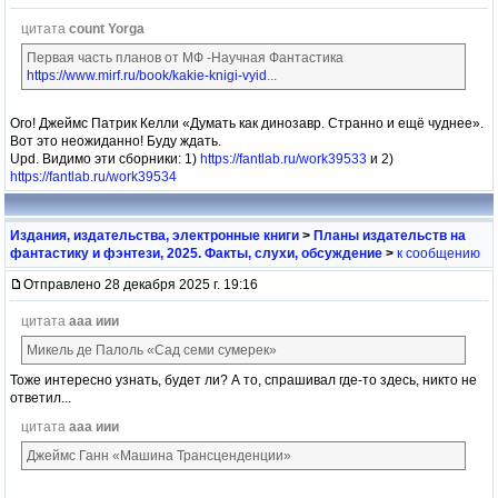
цитата
count Yorga
Первая часть планов от МФ -Научная Фантастика
https://www.mirf.ru/book/kakie-knigi-vyid
...
Ого! Джеймс Патрик Келли «Думать как динозавр. Странно и ещё чуднее».
Вот это неожиданно! Буду ждать.
Upd. Видимо эти сборники: 1)
https://fantlab.ru/work39533
и 2)
https://fantlab.ru/work39534
Издания, издательства, электронные книги
>
Планы издательств на
фантастику и фэнтези, 2025. Факты, слухи, обсуждение
>
к сообщению
Отправлено 28 декабря 2025 г. 19:16
цитата
ааа иии
Микель де Палоль «Сад семи сумерек»
Тоже интересно узнать, будет ли? А то, спрашивал где-то здесь, никто не
ответил...
цитата
ааа иии
Джеймс Ганн «Машина Трансценденции»