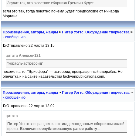
Звучит так, что в составе сборника Гремлин будет
если это так, тогда понятно почему будет предисловие от Ричарда
Моргана.
Произведения, авторы, жанры
>
Питер Уоттс. Обсуждение творчества
>
к сообщению
Отправлено 22 марта 13:15
цитата
Алексей121
"корабль-астрероид"
похоже на то. "Эриофора" — астероид, превращенный в корабль. Но
опечатка и на сайте издательства tachyonpublications.com.
Произведения, авторы, жанры
>
Питер Уоттс. Обсуждение творчества
>
к сообщению
Отправлено 22 марта 13:02
цитата
Питер Уоттс возвращается с этим долгожданным сборником малой
прозы.
Включая неопубликованную ранее работу
...