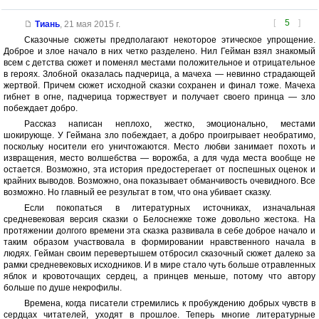
[
5
]
Тиань
,
21 мая 2015 г.
Сказочные сюжеты предполагают некоторое этическое упрощение.
Доброе и злое начало в них четко разделено. Нил Гейман взял знакомый
всем с детства сюжет и поменял местами положительное и отрицательное
в героях. Злобной оказалась падчерица, а мачеха — невинно страдающей
жертвой. Причем сюжет исходной сказки сохранен и финал тоже. Мачеха
гибнет в огне, падчерица торжествует и получает своего принца — зло
побеждает добро.
Рассказ написан неплохо, жестко, эмоционально, местами
шокирующе. У Геймана зло побеждает, а добро проигрывает необратимо,
поскольку носители его уничтожаются. Место любви занимает похоть и
извращения, место волшебства — ворожба, а для чуда места вообще не
остается. Возможно, эта история предостерегает от поспешных оценок и
крайних выводов. Возможно, она показывает обманчивость очевидного. Все
возможно. Но главный ее результат в том, что она убивает сказку.
Если покопаться в литературных источниках, изначальная
средневековая версия сказки о Белоснежке тоже довольно жестока. На
протяжении долгого времени эта сказка развивала в себе доброе начало и
таким образом участвовала в формировании нравственного начала в
людях. Гейман своим перевертышем отбросил сказочный сюжет далеко за
рамки средневековых исходников. И в мире стало чуть больше отравленных
яблок и кровоточащих сердец, а принцев меньше, потому что автору
больше по душе некрофилы.
Времена, когда писатели стремились к пробуждению добрых чувств в
сердцах читателей, уходят в прошлое. Теперь многие литературные