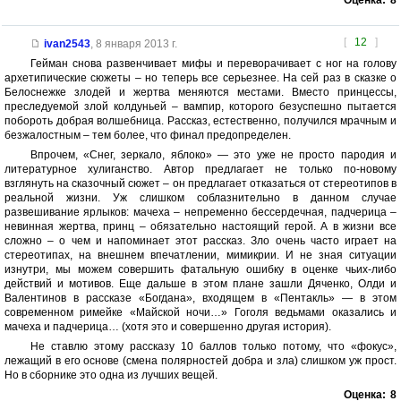
Оценка:
8
[
12
]
ivan2543
,
8 января 2013 г.
Гейман снова развенчивает мифы и переворачивает с ног на голову
архетипические сюжеты – но теперь все серьезнее. На сей раз в сказке о
Белоснежке злодей и жертва меняются местами. Вместо принцессы,
преследуемой злой колдуньей – вампир, которого безуспешно пытается
побороть добрая волшебница. Рассказ, естественно, получился мрачным и
безжалостным – тем более, что финал предопределен.
Впрочем, «Снег, зеркало, яблоко» — это уже не просто пародия и
литературное хулиганство. Автор предлагает не только по-новому
взглянуть на сказочный сюжет – он предлагает отказаться от стереотипов в
реальной жизни. Уж слишком соблазнительно в данном случае
развешивание ярлыков: мачеха – непременно бессердечная, падчерица –
невинная жертва, принц – обязательно настоящий герой. А в жизни все
сложно – о чем и напоминает этот рассказ. Зло очень часто играет на
стереотипах, на внешнем впечатлении, мимикрии. И не зная ситуации
изнутри, мы можем совершить фатальную ошибку в оценке чьих-либо
действий и мотивов. Еще дальше в этом плане зашли Дяченко, Олди и
Валентинов в рассказе «Богдана», входящем в «Пентакль» — в этом
современном римейке «Майской ночи…» Гоголя ведьмами оказались и
мачеха и падчерица… (хотя это и совершенно другая история).
Не ставлю этому рассказу 10 баллов только потому, что «фокус»,
лежащий в его основе (смена полярностей добра и зла) слишком уж прост.
Но в сборнике это одна из лучших вещей.
Оценка:
8