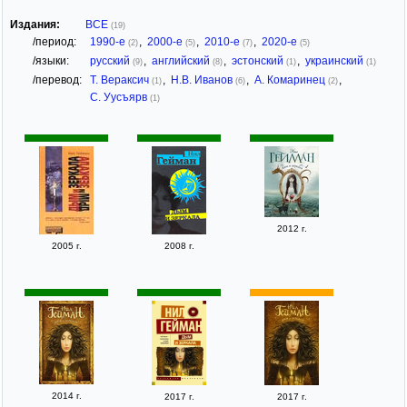
Издания:
ВСЕ
(19)
/период:
1990-е
,
2000-е
,
2010-е
,
2020-е
(2)
(5)
(7)
(5)
/языки:
русский
,
английский
,
эстонский
,
украинский
(9)
(8)
(1)
(1)
/перевод:
Т. Вераксич
,
Н.В. Иванов
,
А. Комаринец
,
(1)
(6)
(2)
С. Уусъярв
(1)
2012 г.
2005 г.
2008 г.
2014 г.
2017 г.
2017 г.