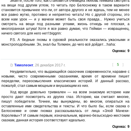
Знаете, после того, как становится очевидна любовь геймана смотреть
на вещи под другим углом, то читать про Белоснежку в таком варианте
становится привычнее что-ли, от автора другого и не ждешь, тем не менее
все равно жутко, противно и неприятно читать! Но с другой стороны, это
всем нам урок — и у мачехи может быть своя правда... Нужно учиться
смотреть на вещи под разными углами, жизнь отнюдь не плоская, а
многогранная штука! Хотя я все равно думаю, что Гейман — извращенец,
ничего святого для него нет!:biggrin:
P.S. А бедные гномы в суровой реальности оказались ужасными и
монстроподобными. Эх, знал бы Толкиен, до чего всё дойдет...:haha:
Оценка:
9
[
5
]
Тимолеонт
,
26 декабря 2017 г.
Неудивительно, что выдающийся сказочник современности, наравне с
новыми, чисто современными сказаниями, время от времени пишет
переделки, переосмысления классических историй. И данный рассказ,
пожалуй, стал самым мощным и внушающим из них.
Ход вроде довольно тривиален — на всем знакомую историю нам
просто дают посмотреть из других глаз. Историю, как считают многие,
пишут победители. Точнее, мы вынуждены, во многом, опираться на
оставленные ими свидетельства и тексты. И что было бы, если сказка о
Белоснежке и семи гномах рассказывалась от лица «Злой Мачехи-
Королевы»? И самым первым, изначальным, мрачно-безысходно-жестоким
сказкам, данная история соответствует идеально.
Оценка:
9