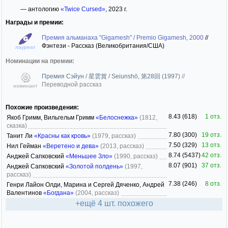
— антологию
«Twice Cursed»
, 2023 г.
Награды и премии:
Премия альманаха "Gigamesh" / Premio Gigamesh, 2000
//
Фэнтези - Рассказ (Великобритания/США)
лауреат
Номинации на премии:
Премия Сэйун / 星雲賞 / Seiunshō, 第28回 (1997)
//
Переводной рассказ
номинант
Похожие произведения:
8.43 (618)
1 отз.
Якоб Гримм, Вильгельм Гримм
«Белоснежка»
(1812,
сказка)
7.80 (300)
19 отз.
Танит Ли
«Красны как кровь»
(1979, рассказ)
7.50 (329)
13 отз.
Нил Гейман
«Веретено и дева»
(2013, рассказ)
8.74 (5437)
42 отз.
Анджей Сапковский
«Меньшее Зло»
(1990, рассказ)
8.07 (901)
37 отз.
Анджей Сапковский
«Золотой полдень»
(1997,
рассказ)
7.38 (246)
8 отз.
Генри Лайон Олди, Марина и Сергей Дяченко, Андрей
Валентинов
«Богдана»
(2004, рассказ)
+ещё 4 шт. похожего