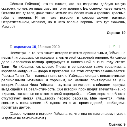
Обожаю Геймана) кто-то скажет, что он извратил добрую милую
сказочку, но нет, он лишь сместил точку зрения с Белоснежки на её мачеху.
Оставил все детали, даже такие мелкие как белая кожа и кроваво -красные
губы у героини. И вот уже история в совсем другом ракурсе.
Отвратительном, мерзком, но в него вполне веришь. Что тут скажешь,
Мастер)
Оценка:
10
[
15
]
esperanza-16
,
13 июля 2010 г.
Несмотря на то, что сюжет истории кажется оригинальным, Гейман не
первый, кто додумался приделать клыки этой сказочной героине. На самом
деле Белоснежка-вампир фигурирует в написанной в 1979 году сказке
Танит Ли «Красны, как кровь». Гномы в ее рассказе также уродливы, а
королева-колдунья — добра и прекрасна. На этом сходство заканчивается.
Рассказ Танит Ли — написанная в стиле Уайльда легенда с ненавязчивыми
религиозными мотивами и хорошим, но немного притянутым за уши
концом. Рассказ Нила Геймана – жутковатая история с обилием чернухи,
выдающейся за реалистичность. Обе истории производят впечатление, но
«Красны, как кровь» не кажется злой пародией, а в «Снег, зеркало, яблоко»
отсутствует легкая слащавость первого рассказа. Мне кажется, чтобы
составить впечатление об одном из этих произведений, необходимо
прочитать другое.
(Самое лучшее в истории Геймана то, что она по-настоящему пугает.
И далеко не вампиризмом.)
Оценка:
9