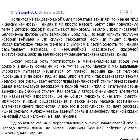
[
13
]
visionshock
,
24 марта 2013 г.
Помнится не так давно мной была прочитана Танит Ли, точнее её труд
«Красны как кровь». Гейман и Ли просто навсего берут одну популярную
тему с детских сказок и обыгрывают по-новому. Неужто у всех писателей
Белоснежка должна быть вампиром? Вряд ли... Но если копнуть поглубже
истории Геймана и Ли сильно расходятся, если Ли пишет сильное
морализаторское темное фэнтези с уклоном в религиозность, то Гейман
разыгрывает маскарад с необычайной красивостью сказочной
виртуозности, раскидывая по-своему элементы сказки братьев Гримм.
Сюжет хорош, хоть противостояние мачеха-падчерица вроде уже
должно и набить оскомину, но не тут то было. Мачеха с маниакальным
упорством пытается избавиться от главной героине как от гнусного
чудовища в виде своей падчерицы. Впрочем это и так развивается весьма
неплохо, все скрашивает неторопливый геймановский стиль повествования
давая наслаждаться рассказом в полной мере, играя с читателем своим
вычурно-изысканным стилем. Как всегда у автора очень много элементов
так называемой взрослости. Он не боится говорить о насилии, смерти,
мрачности и скуки существования и также вновь касаясь эротических
элементов своего творчества. И все это в совокупности придает рассказу
«Снег, зеркало, яблоко» незабываемый стиль и атмосферу мрачной сказки
на новый лад, в изложение Нила Геймана.
Однозначное чтение и переосмысление в ключе нового старой сказки.
Правда детям лучше не читать, слишком большой рейтинг у столь
«безобидного» чтения.