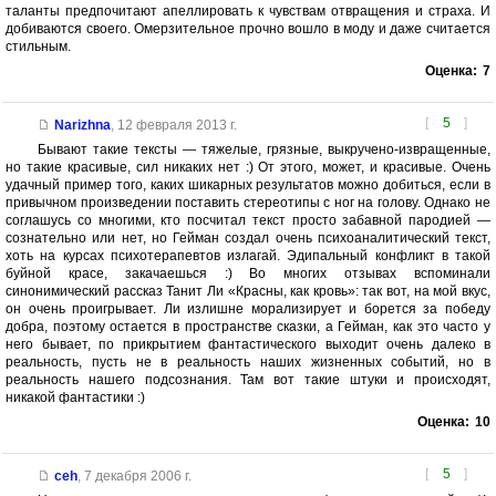
таланты предпочитают апеллировать к чувствам отвращения и страха. И
добиваются своего. Омерзительное прочно вошло в моду и даже считается
стильным.
Оценка:
7
[
5
]
Narizhna
,
12 февраля 2013 г.
Бывают такие тексты — тяжелые, грязные, выкручено-извращенные,
но такие красивые, сил никаких нет :) От этого, может, и красивые. Очень
удачный пример того, каких шикарных результатов можно добиться, если в
привычном произведении поставить стереотипы с ног на голову. Однако не
соглашусь со многими, кто посчитал текст просто забавной пародией —
сознательно или нет, но Гейман создал очень психоаналитический текст,
хоть на курсах психотерапевтов излагай. Эдипальный конфликт в такой
буйной красе, закачаешься :) Во многих отзывах вспоминали
синонимический рассказ Танит Ли «Красны, как кровь»: так вот, на мой вкус,
он очень проигрывает. Ли излишне морализирует и борется за победу
добра, поэтому остается в пространстве сказки, а Гейман, как это часто у
него бывает, по прикрытием фантастического выходит очень далеко в
реальность, пусть не в реальность наших жизненных событий, но в
реальность нашего подсознания. Там вот такие штуки и происходят,
никакой фантастики :)
Оценка:
10
[
5
]
ceh
,
7 декабря 2006 г.