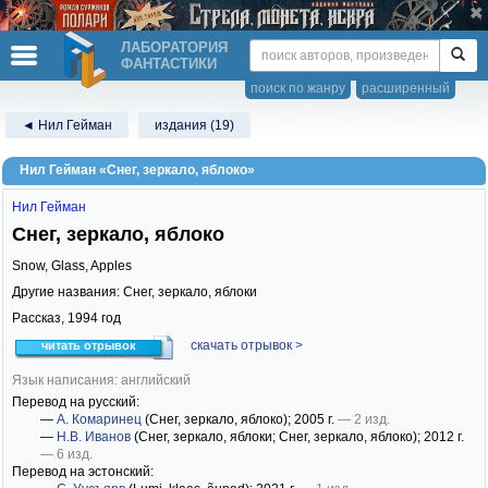
ЛАБОРАТОРИЯ
ФАНТАСТИКИ
поиск по жанру
расширенный
◄ Нил Гейман
издания (19)
Нил Гейман «Снег, зеркало, яблоко»
Нил Гейман
Снег, зеркало, яблоко
Snow, Glass, Apples
Другие названия: Снег, зеркало, яблоки
Рассказ,
1994
год
скачать отрывок >
читать отрывок
Язык написания: английский
Перевод на русский:
—
А. Комаринец
(Снег, зеркало, яблоко)
; 2005 г.
— 2 изд.
—
Н.В. Иванов
(Снег, зеркало, яблоки; Снег, зеркало, яблоко)
; 2012 г.
— 6 изд.
Перевод на эстонский: