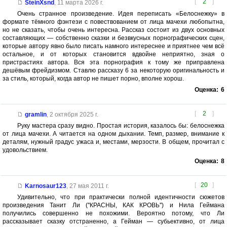
[
2
]
SteinXsnd
,
11 марта 2026 г.
Очень странное произведение. Идея переписать «Белоснежку» в
формате тёмного фэнтези с повествованием от лица мачехи любопытна,
но не сказать, чтобы очень интересна. Рассказ состоит из двух основных
составляющих — собственно сказки и безвкусных порнографических сцен,
которые автору явно было писать намного интереснее и приятнее чем всё
остальное, и от которых становится вдвойне неприятно, зная о
пристрастиях автора. Вся эта порнография к тому же приправлена
дешёвым фрейдизмом. Ставлю рассказу 6 за некоторую оригинальность и
за стиль, который, когда автор не пишет порно, вполне хорош.
Оценка:
6
[
2
]
gramlin
,
2 октября 2025 г.
Руку мастера сразу видно. Простая история, казалось бы: белоснежка
от лица мачехи. А читается на одном дыхании. Темп, размер, внимание к
деталям, нужный градус ужаса и, местами, мерзости. В общем, прочитал с
удовольствием.
Оценка:
8
[
20
]
Karnosaur123
,
27 мая 2011 г.
Удивительно, что при практически полной идентичности сюжетов
произведения Танит Ли (''КРАСНЫ, КАК КРОВЬ'') и Нила Геймана
получились совершенно не похожими. Вероятно потому, что Ли
рассказывает сказку отстраненно, а Гейман — субьективно, от лица