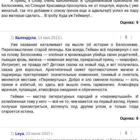
А принц, к слову, очень каноничный. В средневековом оригинале не
Белоснежка, но Спящая Красавица проснулась не от поцелуя, король ( уже
женатый, так что добавим к списку грехов еще и адюльтер!) успел ее пару
раз матерью сделать… В гробу. Куда уж Гейману!...
Оценка:
9
[
6
]
Календула
,
14 мая 2013 г.
Уже название наталкивает на мысли об истории о Белоснежке.
Переосмысление старой легенды. Как всегда, Гейман всё перевернул с ног
на голову. Белоснежка — злобная и кровожадная убийца своих родителей,
пьющая кровь, мачеха — невинная жертва, прекрасный принц — некрофил.
Интригует, не правда ли? Детская сказка на новый лад, и вот получилась
сказка для взрослых. Архетипичный сюжет противостояния мачехи и
падчерицы претерпевает значительные изменения: гонимый и гонитель
меняются местами. «Перевертыш». Добро и зло сменили полюсы — хоть
прием и избитый, но здесь всё вышло очень гармонично. Атмосфера
мрачная, пугающая, атмосфера ожидания и обреченности.
Гейман — мастер литературных пародий и «перевертышей». И
излюбленная тему у него — всё не то, чем кажется на первый взгляд. Нужно
получше присмотреться, взглянуть под другим углом, и только тогда
откроется истина.
Оценка:
8
[
6
]
Leya
,
23 июля 2007 г.