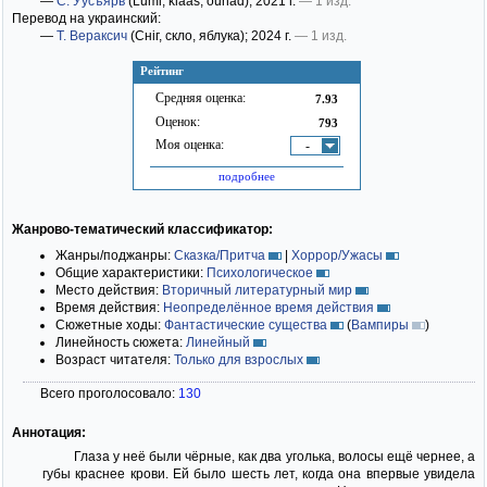
—
С. Уусъярв
(Lumi, klaas, õunad)
; 2021 г.
— 1 изд.
Перевод на украинский:
—
Т. Вераксич
(Сніг, скло, яблука)
; 2024 г.
— 1 изд.
Рейтинг
Средняя оценка:
7.93
Оценок:
793
Моя оценка:
-
подробнее
Жанрово-тематический классификатор:
Жанры/поджанры:
Сказка/Притча
|
Хоррор/Ужасы
Общие характеристики:
Психологическое
Место действия:
Вторичный литературный мир
Время действия:
Неопределённое время действия
Сюжетные ходы:
Фантастические существа
(
Вампиры
)
Линейность сюжета:
Линейный
Возраст читателя:
Только для взрослых
Всего проголосовало:
130
Аннотация:
Глаза у неё были чёрные, как два уголька, волосы ещё чернее, а
губы краснее крови. Ей было шесть лет, когда она впервые увидела