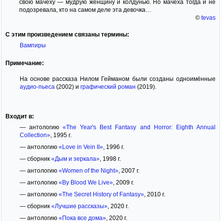
свою мачеху — мудрую женщину и колдунью. Но мачеха тогда и не
подозревала, кто на самом деле эта девочка…
©
tevas
С этим произведением связаны термины:
Вампиры
Примечание:
На основе рассказа Нилом Гейманом были созданы одноимённые
аудио-пьеса
(2002) и
графический роман
(2019).
Входит в:
— антологию
«The Year's Best Fantasy and Horror: Eighth Annual
Collection»
, 1995 г.
— антологию
«Love in Vein II»
, 1996 г.
— сборник
«Дым и зеркала»
, 1998 г.
— антологию
«Women of the Night»
, 2007 г.
— антологию
«By Blood We Live»
, 2009 г.
— антологию
«The Secret History of Fantasy»
, 2010 г.
— сборник
«Лучшие рассказы»
, 2020 г.
— антологию
«Пока все дома»
, 2020 г.