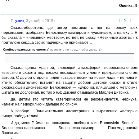
Оценка:
9
[
9
]
ужик
,
3 декабря 2015 г.
Сказка-оборотень, где автор поставил с ног на голову всех
персонажей, изобразив Белоснежку вампиром и чудовищем, а мачеху… Я
бы сказала – «невинной жертвой», но нет, не скажу. «Невинные жертвы» к
притолоке сердца своих падчериц не прибивают…
Спойлер (раскрытие сюжета)
(кликните по нему, чтобы увидеть)
И как эстетично — нанизать на нить! Да с ягодами...
Сказка ценна мрачной, зловещей атмосферой, переосмыслением
известного сюжета под весьма неожиданным углом и прекрасным слогом
автора. С другой стороны, идея «старые песни на новый лад» – не нова и
кто-то обязательно встанет на защиту доброй детской сказки в стиле
сюсюкающей диснеевской Белоснежки — «дурочки, пляшущей с метлой» (
цитата не дословная, но так о м/ф Диснея отзывалась Марлен Дитрих).
Да, детям это читать категорически не рекомендуется. Чернуха,
намеки на педофилию и дальше по списку.
А вообще… Замечательная иллюстрация к выражению «историю
пишут победители»!
И да, меня Гейман не шокировал, люблю я клип Rammstein ‘Sonne’…
Белоснежка-наркоманка… Белоснежка-вампир… Постмодернизм!
Эклектика!