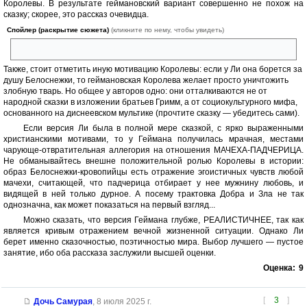
Королевы. В результате геймановский вариант совершенно не похож на
сказку; скорее, это рассказ очевидца.
Спойлер (раскрытие сюжета)
(кликните по нему, чтобы увидеть)
Кстати, заканчивается он куда мрачнее, чем у Ли.
Также, стоит отметить иную мотивацию Королевы: если у Ли она борется за
душу Белоснежки, то геймановская Королева желает просто уничтожить
злобную тварь. Но общее у авторов одно: они отталкиваются не от
народной сказки в изложении братьев Гримм, а от социокультурного мифа,
основанного на диснеевском мультике (прочтите сказку — убедитесь сами).
Если версия Ли была в полной мере сказкой, с ярко выраженными
христианскими мотивами, то у Геймана получилась мрачная, местами
чарующе-отвратительная аллегория на отношения МАЧЕХА-ПАДЧЕРИЦА.
Не обманывайтесь внешне положительной ролью Королевы в истории:
образ Белоснежки-кровопийцы есть отражение эгоистичных чувств любой
мачехи, считающей, что падчерица отбирает у нее мужнину любовь, и
видящей в ней только дурное. А посему трактовка Добра и Зла не так
однозначна, как может показаться на первый взгляд...
Можно сказать, что версия Геймана глубже, РЕАЛИСТИЧНЕЕ, так как
является кривым отражением вечной жизненной ситуации. Однако Ли
берет именно сказочностью, поэтичностью мира. Выбор лучшего — пустое
занятие, ибо оба рассказа заслужили высшей оценки.
Оценка:
9
[
3
]
Дочь Самурая
,
8 июля 2025 г.