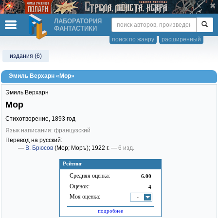
ЛАБОРАТОРИЯ
ФАНТАСТИКИ
поиск по жанру
расширенный
издания (6)
Эмиль Верхарн «Мор»
Эмиль Верхарн
Мор
Стихотворение,
1893
год
Язык написания: французский
Перевод на русский:
—
В. Брюсов
(Мор; Моръ)
; 1922 г.
— 6 изд.
Рейтинг
Средняя оценка:
6.00
Оценок:
4
Моя оценка:
-
подробнее