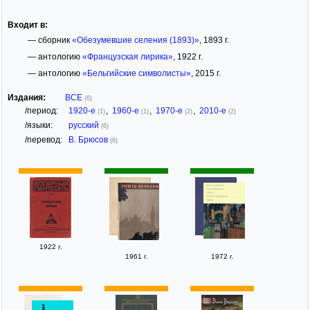
Входит в:
— сборник
«Обезумевшие селения (1893)»
, 1893 г.
— антологию
«Французская лирика»
, 1922 г.
— антологию
«Бельгийские символисты»
, 2015 г.
Издания:
ВСЕ
(6)
/период:
1920-е
,
1960-е
,
1970-е
,
2010-е
(1)
(1)
(2)
(2)
/языки:
русский
(6)
/перевод:
В. Брюсов
(6)
1922 г.
1961 г.
1972 г.