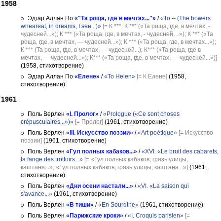
1958
Эдгар Аллан По
«"Та роща, где в мечтах..."»
/
«To -- (The bowers
wheareat, in dreams, I see...)»
[= К ***; К *** («Та роща, где, в мечтах, -
чудесней...»); К *** («Та роща, где, в мечтах, - чудесней…»); К *** («Та
роща, где, в мечтах, — чудесней...»); К *** («Та роща, где, в мечтах...»);
К *** (Та роща, где, в мечтах, — чудесней...); К*** («Та роща, где в
мечтах, — чудесней...»); К*** («Та роща, где, в мечтах, — чудесней...»)]
(1958, стихотворение)
Эдгар Аллан По
«Елене»
/
«To Helen»
[= К Елене]
(1958,
стихотворение)
1961
Поль Верлен
«I. Пролог»
/
«Prologue («Ce sont choses
crépusculaires...»)»
[= Пролог]
(1961, стихотворение)
Поль Верлен
«III. Искусство поэзии»
/
«Art poétique»
[= Искусство
поэзии]
(1961, стихотворение)
Поль Верлен
«Гул полных кабаков...»
/
«XVI. «Le bruit des cabarets,
la fange des trottoirs...»
[= «Гул полных кабаков; грязь улицы,
каштана...»; «Гул полных кабаков; грязь улицы; каштана...»]
(1961,
стихотворение)
Поль Верлен
«Дни осени настали...»
/
«VI. «La saison qui
s'avance...»
(1961, стихотворение)
Поль Верлен
«В тиши»
/
«En Sourdine»
(1961, стихотворение)
Поль Верлен
«Парижские кроки»
/
«I. Croquis parisien»
[=