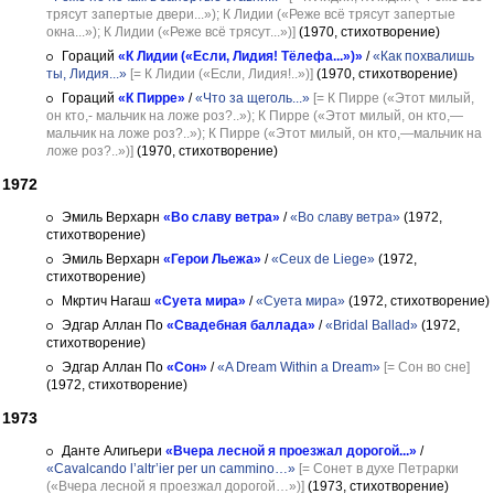
трясут запертые двери...»); К Лидии («Реже всё трясут запертые
окна...»); К Лидии («Реже всё трясут...»)]
(1970, стихотворение)
Гораций
«К Лидии («Если, Лидия! Тёлефа...»)»
/
«Как похвалишь
ты, Лидия...»
[= К Лидии («Если, Лидия!..»)]
(1970, стихотворение)
Гораций
«К Пирре»
/
«Что за щеголь...»
[= К Пирре («Этот милый,
он кто,- мальчик на ложе роз?..»); К Пирре («Этот милый, он кто,—
мальчик на ложе роз?..»); К Пирре («Этот милый, он кто,—мальчик на
ложе роз?..»)]
(1970, стихотворение)
1972
Эмиль Верхарн
«Во славу ветра»
/
«Во славу ветра»
(1972,
стихотворение)
Эмиль Верхарн
«Герои Льежа»
/
«Ceux de Liege»
(1972,
стихотворение)
Мкртич Нагаш
«Суета мира»
/
«Суета мира»
(1972, стихотворение)
Эдгар Аллан По
«Свадебная баллада»
/
«Bridal Ballad»
(1972,
стихотворение)
Эдгар Аллан По
«Сон»
/
«A Dream Within a Dream»
[= Сон во сне]
(1972, стихотворение)
1973
Данте Алигьери
«Вчера лесной я проезжал дорогой...»
/
«Cavalcando l’altr’ier per un cammino…»
[= Сонет в духе Петрарки
(«Вчера лесной я проезжал дорогой…»)]
(1973, стихотворение)