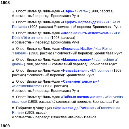
1908
Огюст Вилье де Лиль-Адан
«Вѣра»
/
«Vera»
(1908, рассказ)
// совместный перевод: Бронислава Рунт
Огюст Вилье де Лиль-Адан
«Герцогъ Портландскій»
/
«Duke of
Portland»
(1908, рассказ)
// совместный перевод: Бронислава Рунт
Огюст Вилье де Лиль-Адан
«Желаніе быть человѣкомъ»
/
«Le
Désir d'être un homme»
(1908, рассказ)
// совместный перевод: Бронислава Рунт
Огюст Вилье де Лиль-Адан
«Королева Изабо»
/
«La Reine
Ysabeau»
(1908, рассказ)
// совместный перевод: Бронислава Рунт
Огюст Вилье де Лиль-Адан
«Машина славы»
/
«La machine a'
gloire»
(1908, рассказ)
// совместный перевод: Бронислава Рунт
Огюст Вилье де Лиль-Адан
«Неизвѣстная»
/
«L'Inconnue»
(1908,
рассказ)
// совместный перевод: Бронислава Рунт
Огюст Вилье де Лиль-Адан
«Сентиментализмъ»
/
«Sentimentalisme»
(1908, рассказ)
// совместный перевод: Бронислава Рунт
Огюст Вилье де Лиль-Адан
«Тайныя воспоминанія»
/
«Souvenirs
occultes»
(1908, рассказ)
// совместный перевод: Бронислава Рунт
Габриеле д’Аннунцио
«Франческа да Римини»
/
«Francesca da
Rimini»
(1908, пьеса)
// совместный перевод: Вячеслав Иванович Иванов
1909