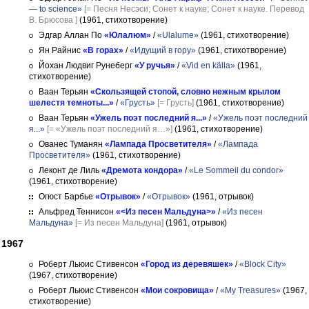
— to science»
[= Песня Несэси; Сонет к науке; Сонет к науке. Перевод
В. Брюсова ]
(1961, стихотворение)
Эдгар Аллан По
«Юлалюм»
/
«Ulalume»
(1961, стихотворение)
Ян Райнис
«В горах»
/
«Идущий в гору»
(1961, стихотворение)
Йохан Людвиг Рунеберг
«У ручья»
/
«Vid en källa»
(1961,
стихотворение)
Ваан Терьян
«Скользящей стопой, словно нежным крылом
шелестя темноты...»
/
«Грусть»
[= Грусть]
(1961, стихотворение)
Ваан Терьян
«Ужель поэт последний я...»
/
«Ужель поэт последний
я...»
[= «Ужель поэт последний я…»]
(1961, стихотворение)
Ованес Туманян
«Лампада Просветителя»
/
«Лампада
Просветителя»
(1961, стихотворение)
Леконт де Лиль
«Дремота кондора»
/
«Le Sommeil du condor»
(1961, стихотворение)
Огюст Барбье
«Отрывок»
/
«Отрывок»
(1961, отрывок)
Альфред Теннисон
«<Из песен Мальдуна>»
/
«Из песен
Мальдуна»
[= Из песен Мальдуна]
(1961, отрывок)
1967
Роберт Льюис Стивенсон
«Город из деревяшек»
/
«Block City»
(1967, стихотворение)
Роберт Льюис Стивенсон
«Мои сокровища»
/
«My Treasures»
(1967,
стихотворение)