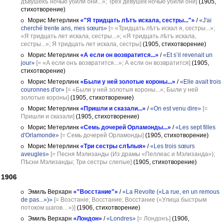
дѣвушекъ ночью убили они...»; Трех девушек ночью убили они]
(1905,
стихотворение)
Морис Метерлинк
«"Я тридцать лѣтъ искала, сестры..."»
/
«J'ai
cherché trente ans, mes sœurs»
[= «Тридцать лѣтъ искал я, сестры...»;
«Я тридцать лет искала, сестры...»; «Я тридцать лѣтъ искала,
сестры...»; Я тридцать лет искала, сестры]
(1905, стихотворение)
Морис Метерлинк
«А если он возвратится...»
/
«Et s’il revenait un
jour»
[= «А если онъ возвратится...»; А если он возвратится]
(1905,
стихотворение)
Морис Метерлинк
«Были у ней золотые короны...»
/
«Elle avait trois
couronnes d'or»
[= «Были у ней золотыя короны...»; Были у ней
золотые короны]
(1905, стихотворение)
Морис Метерлинк
«Пришли и сказали...»
/
«On est venu dire»
[=
Пришли и сказали]
(1905, стихотворение)
Морис Метерлинк
«Семь дочерей Орламонды...»
/
«Les sept filles
d'Orlamonde»
[= Семь дочерей Орламонды]
(1905, стихотворение)
Морис Метерлинк
«Три сестры слѣпыя»
/
«Les trois sœurs
aveugles»
[= Песня Мэлизанды (Из драмы «Пеллеас и Мэлизанда»);
Пѣсни Мэлизанды; Три сестры слепые]
(1905, стихотворение)
1906
Эмиль Верхарн
«"Восстание"»
/
«La Revolte («La rue, en un remous
de pas...»)»
[= Возстаніе; Восстание; Восстание («Улица быстрым
потоком шагов…»)]
(1906, стихотворение)
Эмиль Верхарн
«Лондон»
/
«Londres»
[= Лондонъ]
(1906,