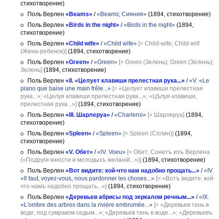
стихотворение)
Поль Верлен
«Beams»
/
«Beams; Сияния»
(1894, стихотворение)
Поль Верлен
«Birds in the night»
/
«Birds in the night»
(1894,
стихотворение)
Поль Верлен
«Child wife»
/
«Child wife»
[= Child-wife; Child-wilf
(Жена-ребенок)]
(1894, стихотворение)
Поль Верлен
«Green»
/
«Green»
[= Green (Зелень); Green (Зелень);
Зелень]
(1894, стихотворение)
Поль Верлен
«II. «Целует клавиши прелестная рука...»
/
«V. «Le
piano que baise une main frêle...»
[= «Целует клавиши прелестная
рука...»; «Целуя клавиши прелестная рука...»; «Цѣлуя клавиши,
прелестная рука...»]
(1894, стихотворение)
Поль Верлен
«III. Шарлеруа»
/
«Charleroi»
[= Шарлеруа]
(1894,
стихотворение)
Поль Верлен
«Spleen»
/
«Spleen»
[= Spleen (Сплин)]
(1894,
стихотворение)
Поль Верлен
«V. Обет»
/
«IV. Voeu»
[= Обет; Сонетъ изъ Верлена
(«Подруги юности и молодыхъ желаній...»)]
(1894, стихотворение)
Поль Верлен
«Вот видите: кой-что нам надобно прощать...»
/
«IV.
«Il faut, voyez-vous, nous pardonner les choses...»
[= «Вотъ видите: кой-
что намъ надобно прощать...»]
(1894, стихотворение)
Поль Верлен
«Деревьев абрисы под зеркалом речным...»
/
«IX.
«L'ombre des arbres dans la rivière embrumée...»
[= «Деревьев тень в
воде, под сумраком седым...»; «Деревьев тень в воде...»; «Деревьевъ