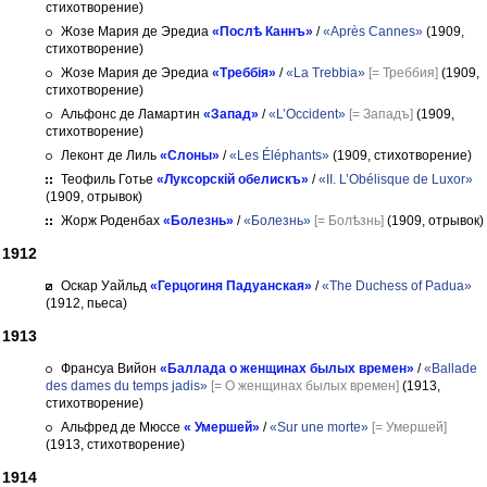
стихотворение)
Жозе Мария де Эредиа
«Послѣ Каннъ»
/
«Après Cannes»
(1909,
стихотворение)
Жозе Мария де Эредиа
«Треббія»
/
«La Trebbia»
[= Треббия]
(1909,
стихотворение)
Альфонс де Ламартин
«Запад»
/
«L’Occident»
[= Западъ]
(1909,
стихотворение)
Леконт де Лиль
«Слоны»
/
«Les Éléphants»
(1909, стихотворение)
Теофиль Готье
«Луксорскій обелискъ»
/
«II. L’Obélisque de Luxor»
(1909, отрывок)
Жорж Роденбах
«Болезнь»
/
«Болезнь»
[= Болѣзнь]
(1909, отрывок)
1912
Оскар Уайльд
«Герцогиня Падуанская»
/
«The Duchess of Padua»
(1912, пьеса)
1913
Франсуа Вийон
«Баллада о женщинах былых времен»
/
«Ballade
des dames du temps jadis»
[= О женщинах былых времен]
(1913,
стихотворение)
Альфред де Мюссе
« Умершей»
/
«Sur une morte»
[= Умершей]
(1913, стихотворение)
1914