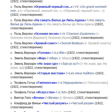
(1922, стихотворение)
Поль Верлен
«Огромный черный сон...»
/
«V. «Un grand sommeil
noir...»
[= «Огромный, черный сон...»; «Огромный, черный сонъ...»]
(1922, стихотворение)
Поль Верлен
«На смерть Вилье де Лиль-Адана»
/
«На смерть
Вилье де Лиль-Адана»
[= На смерть Вилье де Лиль-Аданъ]
(1922,
стихотворение)
Поль Верлен
«Осенняя песня»
/
«V. Chanson d'automne»
[=
Осенняя песня [Вариант]; Осенняя пѣсня]
(1922, стихотворение)
Поль Верлен
«Хромой сонет»
/
«Sonnet Boiteux»
[= Хромой сонетъ]
(1922, стихотворение)
Эмиль Верхарн
«Голова»
/
«La tête»
(1922, стихотворение)
Эмиль Верхарн
«Мор»
/
«Мор»
[= Моръ]
(1922, стихотворение)
Эмиль Верхарн
«Не знаю где»
/
«Sais-je ou?»
[= Не знаю, где; Не
знаю, гдѣ]
(1922, стихотворение)
Эмиль Верхарн
«Старые мастера»
/
«Les vieux maîtres»
(1922,
стихотворение)
Теофиль Готье
«Гиппопотам»
/
«L’Hippopotame»
[= Гиппопотамъ]
(1922, стихотворение)
Теофиль Готье
«Искусство»
/
«L’Art»
(1922, стихотворение)
Виктор Гюго
«Вечер»
/
«Вечер»
[= Вечеръ]
(1922, стихотворение)
Альфред де Виньи
«Чистый разумъ»
/
«Чистый разум»
(1922,
стихотворение)