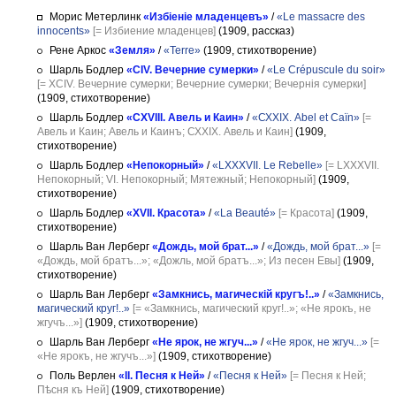
Морис Метерлинк
«Избіеніе младенцевъ»
/
«Le massacre des
innocents»
[= Избиение младенцев]
(1909, рассказ)
Рене Аркос
«Земля»
/
«Terre»
(1909, стихотворение)
Шарль Бодлер
«CIV. Вечерние сумерки»
/
«Le Crépuscule du soir»
[= XCIV. Вечерние сумерки; Вечерние сумерки; Вечернія сумерки]
(1909, стихотворение)
Шарль Бодлер
«CXVIII. Авель и Каин»
/
«СХХIХ. Abel et Caïn»
[=
Авель и Каин; Авель и Каинъ; СХХIХ. Авель и Каин]
(1909,
стихотворение)
Шарль Бодлер
«Heпокорный»
/
«LXXXVII. Le Rebelle»
[= LXXXVII.
Непокорный; VI. Непокорный; Мятежный; Непокорный]
(1909,
стихотворение)
Шарль Бодлер
«XVII. Красота»
/
«La Beauté»
[= Красота]
(1909,
стихотворение)
Шарль Ван Лерберг
«Дождь, мой брат...»
/
«Дождь, мой брат...»
[=
«Дождь, мой братъ...»; «Дожль, мой братъ...»; Из песен Евы]
(1909,
стихотворение)
Шарль Ван Лерберг
«Замкнись, магическій кругъ!..»
/
«Замкнись,
магический круг!..»
[= «Замкнись, магический круг!..»; «Не ярокъ, не
жгучъ...»]
(1909, стихотворение)
Шарль Ван Лерберг
«Не ярок, не жгуч...»
/
«Не ярок, не жгуч...»
[=
«Не ярокъ, не жгучъ...»]
(1909, стихотворение)
Поль Верлен
«II. Песня к Ней»
/
«Песня к Ней»
[= Песня к Ней;
Пѣсня къ Ней]
(1909, стихотворение)