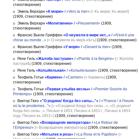
стихотворение)
Эмиль Верхарн
«К морю»
/
«Vers la mer»
[= Къ морю; Къ морю!]
(1909, стихотворение)
Эмиль Верхарн
«Молитвенно»
/
«Pieusement»
(1909,
стихотворение)
Франсис Вьеле-Гриффен
«О неужели в мире нет...»
/
«N'est-il une
chose au monde...»
[= О неужели въ мирѣ нѣтъ]
(1909, стихотворение)
Франсис Вьеле-Гриффен
«У моря»
/
«Devant la mer»
(1909,
стихотворение)
Рене Гиль
«Жалоба пастушке»
/
«Plainte à la Bergère»
[= Жалоба
пастушкѣ]
(1909, стихотворение)
Рене Гиль
«Колыбельная»
/
«Колыбельная»
(1909, стихотворение)
Теофиль Готье
«Кармен»
/
«Carmen»
[= Карменъ]
(1909,
стихотворение)
Теофиль Готье
«Первая улыбка весны»
/
«Premier Sourire du
Printemps»
(1909, стихотворение)
Виктор Гюго
«"О родина! Когда без силы..."»
/
«"France ! à l'heure
où tu te prosternes..."»
[= «О родина! Когда без силы...»; «О, родина!
Когда без силы...»; Писано в 1853; Писано в 1853 г.; Писано в 1853
году; Писано въ 1853 г.]
(1909, стихотворение)
Виктор Гюго
«Возвращеніе императора»
/
«Le Retour de
l’Empereur»
[= Возвращение императора]
(1909, стихотворение)
Виктор Гюго
«Мотылек и роза»
/
«La Rose et le Papillon»
[=