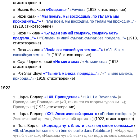
стихотворение)
Эмиль Верхарн
«Февраль»
/
«Février»
(1918, стихотворение)
Яков Каган
«"Мы поемъ, мы восходимъ, по тѣламъ мы
проходимъ..."»
/
«"Мы поём, мы восходим, по телам мы проходим..."»
(1918, стихотворение)
Яков Фихман
«"Блѣден зимнiй сумракъ, сумракъ безъ
предѣла..."»
/
«"Бледен зимний сумрак, сумрак без предела..."»
(1918,
стихотворение)
Яков Фихман
«"Люблю я спокойную землю..."»
/
«"Люблю я
спокойную землю..."»
(1918, стихотворение)
Саул Черниховский
«Не миги сна»
/
«Не миги сна»
(1918,
стихотворение)
Ротблат Шоул
«"Ты мнѣ мачеха, природа..."»
/
«"Ты мне мачеха,
природа..."»
(1918, стихотворение)
1922
Шарль Бодлер
«LXII. Привидение»
/
«LXII. Le Revenant»
[=
Привидение; Привидение («Я, как ангел со взором суровым...»);
Привидѣніе]
(1922, стихотворение)
Шарль Бодлер
«XXII. Экзотический аромат»
/
«Parfum exotique»
[=
Экзотический аромат; Экзотическій ароматъ]
(1922, стихотворение)
Поль Верлен
«Надежда чуть блестит, как под окном солома...»
/
«III. «L'espoir luit comme un brin de paille dans l'étable...»
[= «Надежда
чуть блестит...»; «Надежда чуть блеститъ, как подъ окномъ солома...»]