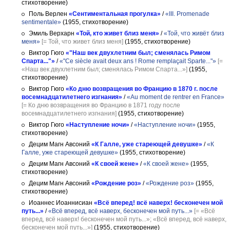
стихотворение)
Поль Верлен
«Сентиментальная прогулка»
/
«III. Promenade
sentimentale»
(1955, стихотворение)
Эмиль Верхарн
«Той, кто живет близ меня»
/
«Той, что живёт близ
меня»
[= Той, что живет близ меня]
(1955, стихотворение)
Виктор Гюго
«"Наш век двухлетним был; сменялась Римом
Спарта..."»
/
«"Ce siècle avait deux ans ! Rome remplaçait Sparte..."»
[=
«Наш век двухлетним был; сменялась Римом Спарта...»]
(1955,
стихотворение)
Виктор Гюго
«Ко дню возвращения во Францию в 1870 г. после
восемнадцатилетнего изгнания»
/
«Au moment de rentrer en France»
[= Ко дню возвращения во Францию в 1871 году после
восемнадцатилетнего изгнания]
(1955, стихотворение)
Виктор Гюго
«Наступление ночи»
/
«Наступление ночи»
(1955,
стихотворение)
Децим Магн Авсоний
«К Галле, уже стареющей девушке»
/
«К
Галле, уже стареющей девушке»
(1955, стихотворение)
Децим Магн Авсоний
«К своей жене»
/
«К своей жене»
(1955,
стихотворение)
Децим Магн Авсоний
«Рождение роз»
/
«Рождение роз»
(1955,
стихотворение)
Иоаннес Иоаннисиан
«Всё вперед! всё наверх! бесконечен мой
путь...»
/
«Всё вперед, всё наверх, бесконечен мой путь...»
[= «Всё
вперед, всё наверх! бесконечен мой путь...»; «Всё вперед, всё наверх,
бесконечен мой путь...»]
(1955, стихотворение)