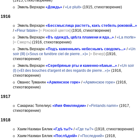
(1915, стихотворение)
Эмиль Верхарн
«Дождь»
/
«Le pluit»
(1915, стихотворение)
1916
Эмиль Верхарн
«Бессмыслица растетъ, какъ стебель роковой...»
/
«Fleur fatale»
[= Роковой цветок]
(1916, стихотворение)
Эмиль Верхарн
«Въ одеждѣ, цвѣта пламени и яда...»
/
«La morte»
[= Смерть]
(1916, стихотворение)
Эмиль Верхарн
«Подъ каменнымъ небеснымъ сводомъ...»
/
«Un
soir (III) («Sous ce funèbre ciel de pierre...»)»
[= Вечер]
(1916,
стихотворение)
Эмиль Верхарн
«Серебряные рты и каменно-нѣмые...»
/
«Un soir
(I) («Et des bouches d'argent et des regards de pierre...»)»
(1916,
стихотворение)
Ованес Туманян
«Армянское горе»
/
«Армянское горе»
(1916,
стихотворение)
1917
Сакариас Топелиус
«Имя Финляндии»
/
«Finlands namn»
(1917,
стихотворение)
1918
Хаим Нахман Бялик
«Гдѣ ты?»
/
«Где ты?»
(1918, стихотворение)
Хаим Нахман Бялик
«Послѣднiй»
/
«Последний»
(1918,