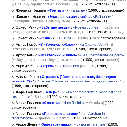
(«Слабому сердцу посмел я сказать…»)]
(1909, стихотворение)
Жерар де Нерваль
«Фантазія»
/
«Fantaisie»
(1909, стихотворение)
Жерар де Нерваль
«Эпитафія самому себѣ»
/
«Epitaphe»
[=
Эпитафия; Эпитафия самому себе]
(1909, стихотворение)
Эрнест Рейно
«Забытые певцы»
/
«Poètes oubliés»
[= Забытые
певцы...; Забытые певцы…; Забытые пѣвцы...]
(1909, стихотворение)
Эрнест Рейно
«Фавн»
/
«Le Faune»
[= Фавнъ]
(1909, стихотворение)
Артюр Рембо
«В «Зеленом кабаре»
/
«Au Cabaret-Vert»
[= В
Зеленом Кабаре; Въ Зеленомъ кабарэ]
(1909, стихотворение)
Артюр Рембо
«Искательницы вшей»
/
«Les Chercheuses de poux»
[= Ищущие в волосах; Ищущія въ волосахъ]
(1909, стихотворение)
Анри де Ренье
«Упрек»
/
«Le reproche»
[= Упрекъ]
(1909,
стихотворение)
Адольф Ретте
«Отрывокъ ("Земля несчастная, безплодная
отнынѣ...")»
/
«Отрывок ("Земля несчастная, бесплодная отныне...")»
(1909, стихотворение)
Жорж Роденбах
«Вечер»
/
«IV. «La chambre triste et lasse est enfin
résignée...»
[= Вечеръ]
(1909, стихотворение)
Морис Роллина
«Отсветы»
/
«Les Reflets»
[= Отсвѣты]
(1909,
стихотворение)
Морис Роллина
«Продавщица раков»
/
«La Marchande
d'écrevisses»
[= Продавщица раковъ]
(1909, стихотворение)
Андре Шенье
«Юная тарентинка»
/
«La jeune Tarentine»
(1909,