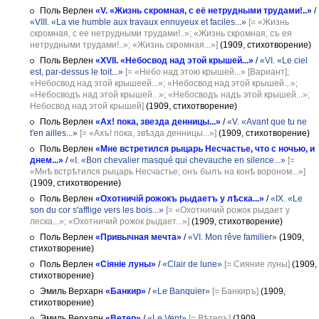
Поль Верлен
«V. «Жизнь скромная, с её нетрудными трудами!..»
/
«VIII. «La vie humble aux travaux ennuyeux et faciles...»
[= «Жизнь
скромная, с ее нетрудными трудами!..»; «Жизнь скромная, съ ея
нетрудными трудами!..»; «Жизнь скромная...»]
(1909, стихотворение)
Поль Верлен
«XVII. «Небосвод над этой крышей...»
/
«VI. «Le ciel
est, par-dessus le toit...»
[= «Небо над этою крышей...» [Вариант];
«Небосвод над этой крышеей...»; «Небосвод над этой крышей...»;
«Небосводъ над этой крышей...»; «Небосводъ надъ этой крышей...»;
Небосвод над этой крышей]
(1909, стихотворение)
Поль Верлен
«Ах! пока, звезда денницы...»
/
«V. «Avant que tu ne
t'en ailles...»
[= «Ахъ! пока, звѣзда денницы...»]
(1909, стихотворение)
Поль Верлен
«Мне встретился рыцарь Несчастье, что с ночью, и
днем...»
/
«I. «Bon chevalier masqué qui chevauche en silence...»
[=
«Мнѣ встрѣтился рыцарь Несчастье; онъ былъ на конѣ вороном...»]
(1909, стихотворение)
Поль Верлен
«Охотничій рожокъ рыдаетъ у лѣска...»
/
«IX. «Le
son du cor s'afflige vers les bois...»
[= «Охотничий рожок рыдает у
леска...»; «Охотничий рожок рыдает...»]
(1909, стихотворение)
Поль Верлен
«Привычная мечта»
/
«VI. Mon rêve familier»
(1909,
стихотворение)
Поль Верлен
«Сіяніе луны»
/
«Clair de lune»
[= Сияние луны]
(1909,
стихотворение)
Эмиль Верхарн
«Банкир»
/
«Le Banquier»
[= Банкиръ]
(1909,
стихотворение)
Эмиль Верхарн
«Ветер»
/
«Le Vent»
[= Вѣтеръ]
(1909,