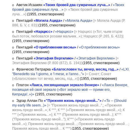
Аветик Исаакян
«Твоих бровей два сумрачных луча...»
/
«Твоих
бровей два сумрачных луча…»
[= «Твоих бровей два сумрачных
луча…»]
(1955, стихотворение)
Пентадий
«Могила Ацида»
/
«Могила Ацида»
[= Могила Ацида (Р.
886, Б. V, с. 83)]
(1955, стихотворение)
Пентадий
«Нарцисс»
/
«Нарцисс»
[= Нарцисс («Тот, чьим отцом
был поток, любовался розами мальчик...»); Нарцисс (Р. 265, Б. 422)]
(1955, стихотворение)
Пентадий
«О приближении весны»
/
«О приближении весны»
(1955, стихотворение)
Пентадий
«Эпитафия Вергилию»
/
«Эпитафия Вергилию»
[=
Эпитафия Вергилию (Р. 800 (872), Б. 194)]
(1955, стихотворение)
Франческо Петрарка
«Благословен ты, вечер, месяц, год...»
/
«LXI.
"Benedetto sia 'l giorno, e 'l mese, e l'anno..."»
[= Сонет; Сонет
(«Благословен тот вечер, месяц, год...»)]
(1955, стихотворение)
Платон
«Лаиса, посвящающая зеркало Венере»
/
«Лаиса Венере,
посвящая ей своё зеркало («Вот зеркало моё — прими его,
Киприда!..»)»
(1955, стихотворение)
Эдгар Аллан По
«"Прежняя жизнь предо мной..."»
/
«To -- (Should
my early life seem...)»
[= "Прежняя жизнь предо мной...",; «Прежняя
жизнь предо мной...»; К ***; К *** («Прежняя жизнь предо мной...»); К
*** («Прежняя жизнь...»); К *** (Прежняя жизнь предо мной...); К***
("Прежняя жизнь предо мной..."); К*** («Прежняя жизнь предо
мной...»); Прежняя жизнь предо мной...; Прежняя жизнь предо мной…;
Прежняя жизнь предо мной… К ***]
(1955, стихотворение)