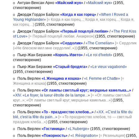
Антуан-Венсан Арно
«Майский жук»
/
«Майский жук»
(1955,
стихотворение)
Джордж Гордон Байрон
«Когда я как горец»
/
«When I Roved a
Young Highlander»
[= Когда я как горец...; Когда я, как горец...; Когда я,
как горец…]
(1955, стихотворение)
Джордж Гордон Байрон
«Первый поцелуй любви»
/
«The First Kiss
of Love»
[= Первый поцелуй любви. Анакреон]
(1955, стихотворение)
Джордж Гордон Байрон
«Сердолик»
/
«The Cornelian»
[= Сердолик
(«Не блеском мил мне сердолик!..»)]
(1955, стихотворение)
Пьер-Жан Беранже
«Король Ивето»
/
«Le roi d'Ivetot»
(1955,
стихотворение)
Пьер-Жан Беранже
«Старый бродяга»
/
«Le vieux vagabond»
(1955, стихотворение)
Поль Верлен
«I. Женщина и кошка»
/
«I. Femme et Chatte»
[=
Женщина и кошка]
(1955, стихотворение)
Поль Верлен
«Ог лампы светлый круг; мерцанье камелька...»
/
«XIV. «Le foyer, la lueur étroite de la lampe...»
[= «От лампы светлый
круг...»; «От лампы светлый круг; мерцанье камелька...»]
(1955,
стихотворение)
Поль Верлен
«То - празднество хлебов...»
/
«XX. «C'est la fête du
blé, c'est la fête du pain...»
[= «То празднество хлебов, то — светлый
праздник хлеба...»]
(1955, стихотворение)
Поль Верлен
«Гостиница»
/
«L'Auberge»
(1955, стихотворение)
Поль Верлен
«Покорность»
/
«I. Résignation»
[= Резиньяция]
(1955,