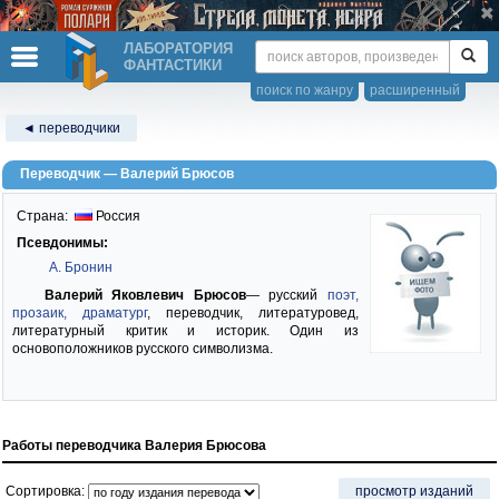
ЛАБОРАТОРИЯ
ФАНТАСТИКИ
поиск по жанру
расширенный
◄ переводчики
Переводчик — Валерий Брюсов
Страна:
Россия
Псевдонимы:
А. Бронин
Валерий Яковлевич Брюсов
— русский
поэт,
прозаик, драматург
, переводчик, литературовед,
литературный критик и историк. Один из
основоположников русского символизма.
Работы переводчика Валерия Брюсова
Сортировка:
просмотр изданий