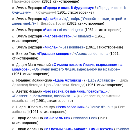
Парижское кроки]
(1961, стихотворение)
Эмиль Верхарн
«Города и поле. К будущему»
/
«Города и поле. К
будущему»
[= К будущему]
(1961, стихотворение)
Эмиль Верхарн
«Декабрь»
/
«Декабрь ("Откройте, люди, откройте
дверь мне!..")»
[= Декабрь. Гости]
(1961, стихотворение)
Эмиль Верхарн
«Часы»
/
«Les horloges»
(1961, стихотворение)
Эмиль Верхарн
«Человечество»
/
«Humanité»
(1961,
стихотворение)
Эмиль Верхарн
«Числа»
/
«Les nombres»
(1961, стихотворение)
Виктор Гюго
«Призыв к спящим»
/
«A ceux qui dorment»
(1961,
стихотворение)
Децим Магн Авсоний
«О имени некоего Люция, вырезанном на
мраморе»
/
«Об имени некоего Луция, вырезанном на мраморе»
(1961, стихотворение)
Иоаннес Иоаннисиан
«Царь Артавазд»
/
«Царь Артавазд»
[= Царь
Артавазд Легенда; Царь Артавазд. Легенда]
(1961, стихотворение)
Аветик Исаакян
«Безвестна, безымянна, позабыта...»
/
«Безвестна, безымянна, позабыта…»
[= «Безвестна, безымянна,
позабыта…»]
(1961, стихотворение)
Шарль Юбер Милльвуа
«Река забвения»
/
«Fleuve d'oubli»
[= Река
забвенья]
(1961, стихотворение)
Эдгар Аллан По
«Аннабель Ли»
/
«Annabel Lee»
(1961,
стихотворение)
Эдгар Аллан По
«Из поэмы "Аль-Аараф". Гимн Несэси»
/
«Sonnet