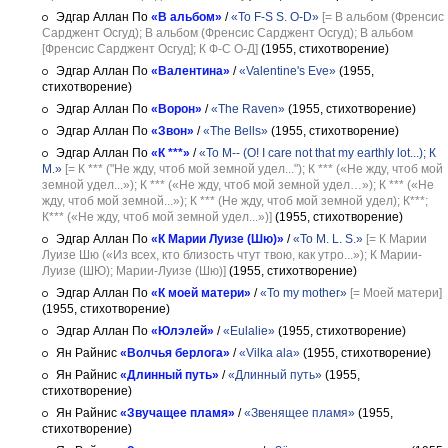
Эдгар Аллан По
«В альбом»
/
«To F-S S. O-D»
[= В альбом (Френсис
Сарджент Ocгуд); В альбом (Френсис Сарджент Осгуд); В альбом
[Френсис Сарджент Осгуд]; К Ф-С О-Д]
(1955, стихотворение)
Эдгар Аллан По
«Валентина»
/
«Valentine's Eve»
(1955,
стихотворение)
Эдгар Аллан По
«Ворон»
/
«The Raven»
(1955, стихотворение)
Эдгар Аллан По
«Звон»
/
«The Bells»
(1955, стихотворение)
Эдгар Аллан По
«К ***»
/
«To M-- (O! I care not that my earthly lot...); К
М.»
[= К *** ("Не жду, чтоб мой земной удел..."); К *** («Не жду, чтоб мой
земной удел...»); К *** («Не жду, чтоб мой земной удел…»); К *** («Не
жду, чтоб мой земной...»); К *** (Не жду, чтоб мой земной удел); К***;
К*** («Не жду, чтоб мой земной удел...»)]
(1955, стихотворение)
Эдгар Аллан По
«К Марии Луизе (Шю)»
/
«To M. L. S.»
[= К Марии
Луизе Шю («Из всех, кто близость чтут твою, как утро...»); К Марии-
Луизе (ШЮ); Марии-Луизе (Шю)]
(1955, стихотворение)
Эдгар Аллан По
«К моей матери»
/
«To my mother»
[= Моей матери]
(1955, стихотворение)
Эдгар Аллан По
«Юлэлей»
/
«Eulalie»
(1955, стихотворение)
Ян Райнис
«Волчья берлога»
/
«Vilka ala»
(1955, стихотворение)
Ян Райнис
«Длинный путь»
/
«Длинный путь»
(1955,
стихотворение)
Ян Райнис
«Звучащее пламя»
/
«Звенящее пламя»
(1955,
стихотворение)