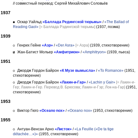
// совместный перевод: Сергей Михайлович Соловьёв
1937
Оскар Уайльд
«Баллада Редингской тюрьмы»
/
«The Ballad of
Reading Gaol»
[= Баллада Рэдингской тюрьмы]
(1937, поэма)
1939
Генрих Гейне
«Азр»
/
«Der Asra»
[= Азра]
(1939, стихотворение)
Жан-Батист Мольер
«Амфитрион»
/
«Amphitryon»
(1939, пьеса)
1951
Джордж Гордон Байрон
«К Музе вымысла»
/
«To Romance»
(1951,
стихотворение)
Джордж Гордон Байрон
«Лакин-и-Гар»
/
«Lachin y Gair»
[= Лакин-и-
Гер; Лакин-и-Гер. Перевод В. Брюсова; Лакин-и-Гэр; Лок-на-Гар]
(1951,
стихотворение)
1953
Виктор Гюго
«Oceano nox»
/
«Oceano nox»
(1953, стихотворение)
1955
Антуан-Венсан Арно
«Листок»
/
«La Feuille («De ta tige
détachée…»)»
(1955, стихотворение)