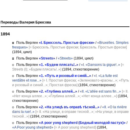
Переводы Валерия Брюсова
1894
Поль Верлен
«I. Брюссель. Простые фрески»
/
«Bruxelles. Simples
fresques»
[= Брюссель. Простые фрески; Брюссель. Простыя фрески]
(1894, цикл)
Поль Верлен
«Streets»
/
«Streets»
(1894, цикл)
Поль Верлен
«1. «Будем плясать!..»
/
«I. «Dansons la gigue!..»
[=
Streets (I); «Будем плясать!..»]
(1894, стихотворение)
Поль Верлен
«1. «Путь и розовый и синій...»
/
«I. «La fuite est
verdâtre et rose...»
[= I. Простая фреска; «Зеленовато-красны...»; «Путь
и розовый и синий...»; Простая фреска]
(1894, стихотворение)
Поль Верлен
«2. «Глубина аллей...»
/
«II. «L'allée est sans fin...»
[= II.
«Нет конца аллее...»; «Глубина аллей...»; «Нет конца аллее...»]
(1894,
стихотворение)
Поль Верлен
«2. «На улицѣ въ оправѣ тѣсной...»
/
«II. «O la rivière
dans la rue!..»
[= II. «На улице, в оправе тесной...»; «На улице, в оправе
тесной...»]
(1894, стихотворение)
Поль Верлен
«A poor yong shepherd (Бедный молодой пастух)»
/
«A Poor young shepherd»
[= А poor young shepherd]
(1894,