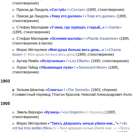
стихотворение)
Приска де Ландэль
«Сестрѣ»
/
«Сестре»
(1895, стихотворение)
Приска де Ландэль
«Тому кто далеко»
/
«Тому кто далеко»
(1895,
стихотворение)
Стефан Малларме
«У окна, где пурпуръ старый...»
/
«Sainte»
(1895, стихотворение)
Стефан Малларме
«Осенняя жалоба»
/
«Plainte d'automne»
(1895,
стихотворение в прозе)
Морис Метерлинк
«Моя душа больна весь день...»
/
«Chasse
lasse»
[= Моя душа больна весь день]
(1895, стихотворение)
Артюр Рембо
«Испуганные»
/
«Les Effarés»
(1895, стихотворение)
Лоран Тайад
«Убывающая луна»
/
«Senescent Moon»
(1895,
стихотворение)
1903
Уильям Шекспир
«Сонеты»
/
«The Sonnets»
(1903, сборник)
// совместный перевод: Платон Краснов, Николай Александрович Холо
1905
Эмиль Верхарн
«Кузнец»
/
«Le forgeron»
[= Кузнецъ]
(1905,
стихотворение)
Морис Метерлинк
«"Трехъ дѣвушекъ ночью убили они..."»
/
«Ils
ont tué trois petites filles»
[= «Трех девушек ночью убили они...»; «Трехъ