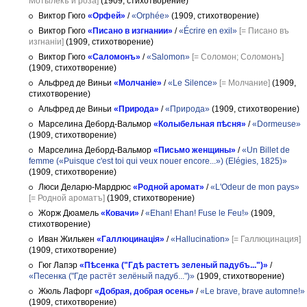
Мотылекъ и роза]
(1909, стихотворение)
Виктор Гюго
«Орфей»
/
«Orphée»
(1909, стихотворение)
Виктор Гюго
«Писано в изгнании»
/
«Écrire en exil»
[= Писано въ
изгнаніи]
(1909, стихотворение)
Виктор Гюго
«Саломонъ»
/
«Salomon»
[= Соломон; Соломонъ]
(1909, стихотворение)
Альфред де Виньи
«Молчаніе»
/
«Le Silence»
[= Молчание]
(1909,
стихотворение)
Альфред де Виньи
«Природа»
/
«Природа»
(1909, стихотворение)
Марселина Деборд-Вальмор
«Колыбельная пѣсня»
/
«Dormeuse»
(1909, стихотворение)
Марселина Деборд-Вальмор
«Письмо женщины»
/
«Un Billet de
femme («Puisque c'est toi qui veux nouer encore...») (Elégies, 1825)»
(1909, стихотворение)
Люси Деларю-Мардрюс
«Родной аромат»
/
«L'Odeur de mon pays»
[= Родной ароматъ]
(1909, стихотворение)
Жорж Дюамель
«Ковачи»
/
«Ehan! Ehan! Fuse le Feu!»
(1909,
стихотворение)
Иван Жилькен
«Галлюцинація»
/
«Hallucination»
[= Галлюцинация]
(1909, стихотворение)
Гюг Лапэр
«Пѣсенка ("Гдѣ растетъ зеленый падубъ...")»
/
«Песенка ("Где растёт зелёный падуб...")»
(1909, стихотворение)
Жюль Лафорг
«Добрая, добрая осень»
/
«Le brave, brave automne!»
(1909, стихотворение)