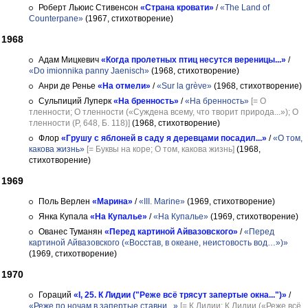
Роберт Льюис Стивенсон
«Страна кровати»
/
«The Land of
Counterpane»
(1967, стихотворение)
1968
Адам Мицкевич
«Когда пролетных птиц несутся вереницы...»
/
«Do imionnika panny Jaenisch»
(1968, стихотворение)
Анри де Ренье
«На отмели»
/
«Sur la grève»
(1968, стихотворение)
Сульпиций Луперк
«На бренность»
/
«На бренность»
[= О
тленности; О тленности («Суждена всему, что творит природа...»); О
тленности (Р, 648, Б. 118)]
(1968, стихотворение)
Флор
«Грушу с яблоней в саду я деревцами посадил...»
/
«О том,
какова жизнь»
[= Буквы на коре; О том, какова жизнь]
(1968,
стихотворение)
1969
Поль Верлен
«Марина»
/
«III. Marine»
(1969, стихотворение)
Янка Купала
«На Купалье»
/
«На Купалье»
(1969, стихотворение)
Ованес Туманян
«Перед картиной Айвазовского»
/
«Перед
картиной Айвазовского («Восстав, в океане, неистовость вод…»)»
(1969, стихотворение)
1970
Гораций
«I, 25. К Лидии ("Реже всё трясут запертые окна...")»
/
«Реже по ночам в запертые ставни...»
[= К Лидии; К Лидии («Реже всё