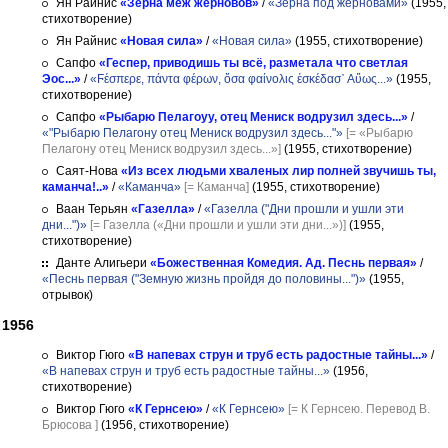
Ян Райнис
«Зерна меж жерновов»
/
«Зёрна под жерновами»
(1955,
стихотворение)
Ян Райнис
«Новая сила»
/
«Новая сила»
(1955, стихотворение)
Сапфо
«Геспер, приводишь ты всё, разметала что светлая
Эос...»
/
«Ϝέσπερε, πάντα φέρων, ὄσα φαίνολις ἐσκέδασ᾽ Αὔως...»
(1955,
стихотворение)
Сапфо
«Рыбарю Пелагоyу, отец Мениск водрузил здесь...»
/
«"Рыбарю Пелагону отец Мениск водрузил здесь..."»
[= «Рыбарю
Пелагону отец Мениск водрузил здесь...»]
(1955, стихотворение)
Саят-Нова
«Из всех людьми хваленых лир полней звучишь ты,
каманча!..»
/
«Каманча»
[= Каманча]
(1955, стихотворение)
Ваан Терьян
«Газелла»
/
«Газелла ("Дни прошли и ушли эти
дни...")»
[= Газелла («Дни прошли и ушли эти дни...»)]
(1955,
стихотворение)
Данте Алигьери
«Божественная Комедия. Ад. Песнь первая»
/
«Песнь первая ("Земную жизнь пройдя до половины...")»
(1955,
отрывок)
1956
Виктор Гюго
«В напевах струн и труб есть радостные тайны...»
/
«В напевах струн и труб есть радостные тайны...»
(1956,
стихотворение)
Виктор Гюго
«К Гернсею»
/
«К Гернсею»
[= К Гернсею. Перевод В.
Брюсова ]
(1956, стихотворение)