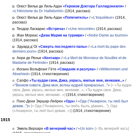
Огюст Вилье де Лиль-Адан
«Героизм Доктора Галлидонхиля»
/
«L'Héroïsme du Dr. Hallidonhil»
(1914, рассказ)
Огюст Вилье де Лиль-Адан
«Попечитель»
/
«L'Inquiéteur»
(1914,
рассказ)
Теодор Ласкарис
«Встреча»
/
«Une rencontre»
(1914, рассказ)
Жан Мореас
«Дева Мария на турнире»
/
«Notre-Dame au tournoi»
(1914, рассказ)
Эдуард д`Ог
«Смерть последнего папы»
/
«La mort du pape des
derniers jours»
(1914, рассказ)
Анри де Ренье
«Кентавр»
/
«La Mort de Monsieur de Nouâtre et de
Madame de Ferlinde»
(1914, рассказ)
Иоганн Вольфганг Гёте
«Свиданіе и разлука»
/
«Willkommen und
Absehied»
(1914, стихотворение)
Сапфо
«Ты кудри свои, Дика, укрась, милые мне, венками...»
/
«"Венком охвати, Дика моя, волны кудрей прекрасных..."»
[= «Ты кудри
свои, Дики, укрась, милые мне, венками...»; «Ты кудри свои. Дика,
укрась, милые мне, венками...»]
(1914, стихотворение)
Понс-Дени Экушар-Лебрен
«Ода»
/
«Ода ("Анакреон, ты люб был
девам...")»
[= Ода ("Анакреонъ, ты любъ былъ дѣвамъ..."); Ода
(«Анакреон, ты люб был девам...»)]
(1914, стихотворение)
1915
Эмиль Верхарн
«В вечерний час»
/
«Un soir»
[= Въ вечерній часъ]