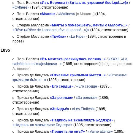
Поль Верлен
«Изъ Верлена («Здѣсь въ укромной бесѣдкѣ...»)»
/
«Cythère»
(1894, стихотворение)
Поль Верлен
«Малин»
/
«Malines»
[= Малинъ]
(1894,
стихотворение)
Стефан Малларме
«Мечты о померкшемъ, мечты о быломъ...»
/
«Rêve («Rêve de l’absente, rêve du passé...»)»
(1894, стихотворение)
Стефан Малларме
«Трубка»
/
«La Pipe»
(1894, стихотворение в
прозе)
1895
Поль Верлен
«Въ мечтахъ раскинулась поляна...»
/
«XXXII. «La
cathédrale est majestueuse...»
(1895, стихотворение)
[под псевдонимом
А. Бронин]
Приска де Ландэль
«Отчаянье крыльями бьется...»
/
«Отчаянье
крыльями бьётся...»
(1895, стихотворение)
Приска де Ландэль
«Его сердце»
/
«Его сердце»
(1895,
стихотворение)
Приска де Ландэль
«За роялью»
/
«За роялью»
(1895,
стихотворение)
Приска де Ландэль
«Звѣзды!»
/
«Les Étoiles!»
(1895,
стихотворение)
Приска де Ландэль
«Надпись на экземплярѣ Бодлэра»
/
«Надпись на экземпляре Бодлэра»
(1895, стихотворение)
Приска де Ландэль
«Придетъ ли онъ?»
/
«Vaine attente»
(1895,