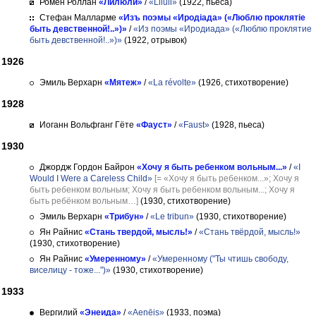
Ромен Роллан
«Лилюли»
/
«Liluli»
(1922, пьеса)
Стефан Малларме
«Изъ поэмы «Иродіада» («Люблю проклятіе
быть девственной!..»)»
/
«Из поэмы «Иродиада» («Люблю проклятие
быть девственной!..»)»
(1922, отрывок)
1926
Эмиль Верхарн
«Мятеж»
/
«La révolte»
(1926, стихотворение)
1928
Иоганн Вольфганг Гёте
«Фауст»
/
«Faust»
(1928, пьеса)
1930
Джордж Гордон Байрон
«Хочу я быть ребенком вольным...»
/
«I
Would I Were a Careless Child»
[= «Хочу я быть ребенком...»; Хочу я
быть ребенком вольным; Хочу я быть ребенком вольным...; Хочу я
быть ребёнком вольным…]
(1930, стихотворение)
Эмиль Верхарн
«Трибун»
/
«Le tribun»
(1930, стихотворение)
Ян Райнис
«Стань твердой, мысль!»
/
«Стань твёрдой, мысль!»
(1930, стихотворение)
Ян Райнис
«Умеренному»
/
«Умеренному ("Ты чтишь свободу,
виселицу - тоже...")»
(1930, стихотворение)
1933
Вергилий
«Энеида»
/
«Aenēis»
(1933, поэма)