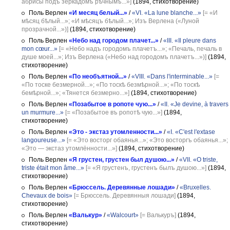
абрисы подъ зеркадомъ рѣчнымъ...»]
(1894, стихотворение)
Поль Верлен
«И месяц белый...»
/
«VI. «La lune blanche...»
[= «И
мѣсяц бѣлый...»; «И мѣсяцъ бѣлый...»; Изъ Верлена («Луной
прозрачной...»)]
(1894, стихотворение)
Поль Верлен
«Небо над городом плачет...»
/
«III. «Il pleure dans
mon cœur...»
[= «Небо надъ городомъ плачетъ...»; «Печаль, печаль в
душе моей...»; Изъ Верлена («Небо над городомъ плачетъ...»)]
(1894,
стихотворение)
Поль Верлен
«По необъятной...»
/
«VIII. «Dans l'interminable...»
[=
«По тоске безмерной...»; «По тоскѣ безмѣрной...»; «По тоскѣ
бемѣрной...»; «Тянется безмерно...»]
(1894, стихотворение)
Поль Верлен
«Позабытое в ропоте чую...»
/
«II. «Je devine, à travers
un murmure...»
[= «Позабытое въ ропотѣ чую...»]
(1894,
стихотворение)
Поль Верлен
«Это - экстаз утомленности...»
/
«I. «C'est l'extase
langoureuse...»
[= «Это восторг обаянья...»; «Это восторгъ обаянья...»;
«Это — экстаз утомлённости...»]
(1894, стихотворение)
Поль Верлен
«Я грустен, грустен был душою...»
/
«VII. «O triste,
triste était mon âme...»
[= «Я грустенъ, грустенъ былъ душою...»]
(1894,
стихотворение)
Поль Верлен
«Брюссель. Деревянные лошади»
/
«Bruxelles.
Chevaux de bois»
[= Брюссель. Деревянныя лошади]
(1894,
стихотворение)
Поль Верлен
«Валькур»
/
«Walcourt»
[= Валькуръ]
(1894,
стихотворение)