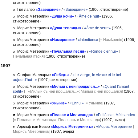
стихотворение)
Гюг Лапэр
«Завещание»
/
«Завещание»
(1906, стихотворение)
Морис Метерлинк
«Душа ночи»
/
«Âme de nuit»
(1906,
стихотворение)
Морис Метерлинк
«Душа теплицы»
/
«Âme de serre»
(1906,
стихотворение)
Морис Метерлинк
«Намерения»
/
«Intentions»
[= Намѣренія]
(1906,
стихотворение)
Морис Метерлинк
«Печальная песня»
/
«Ronde d'ennui»
[=
Печальная пѣсня]
(1906, стихотворение)
1907
Стефан Малларме
«Лебедь»
/
«Le vierge, le vivace et le bei
aujourd’hui...»
(1907, стихотворение)
Морис Метерлинк
«Милый с ней прощался...»
/
«Quand l'amant
sortit»
[= «Милый съ ней прощался...»; Милый с ней прощался]
(1907,
стихотворение)
Морис Метерлинк
«Уныніе»
/
«Ennui»
[= Уныние]
(1907,
стихотворение)
Морис Метерлинк
«Пелеас и Мелисанда»
/
«Pelléas et Mélisande»
[= Пеллеас и Мелизанда; Пеллеасъ и Мелизанда]
(1907, пьеса)
Адольф ван Бевер
«Морисъ Метерлинкъ»
/
«Морис Метерлинк»
[=
Морисъ Мэтерлинкъ]
(1907, очерк)