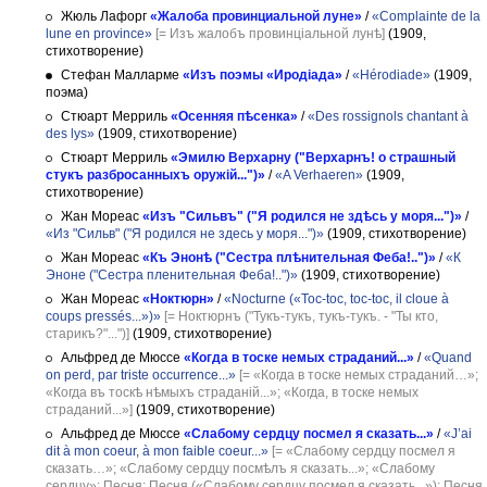
Жюль Лафорг
«Жалоба провинциальной луне»
/
«Complainte de la
lune en province»
[= Изъ жалобъ провинціальной лунѣ]
(1909,
стихотворение)
Стефан Малларме
«Изъ поэмы «Иродіада»
/
«Hérodiade»
(1909,
поэма)
Стюарт Мерриль
«Осенняя пѣсенка»
/
«Des rossignols chantant à
des lys»
(1909, стихотворение)
Стюарт Мерриль
«Эмилю Верхарну ("Верхарнъ! о страшный
стукъ разбросанныхъ оружій...")»
/
«A Verhaeren»
(1909,
стихотворение)
Жан Мореас
«Изъ "Сильвъ" ("Я родился не здѣсь у моря...")»
/
«Из "Сильв" ("Я родился не здесь у моря...")»
(1909, стихотворение)
Жан Мореас
«Къ Энонѣ ("Сестра плѣнительная Феба!..")»
/
«К
Эноне ("Сестра пленительная Феба!..")»
(1909, стихотворение)
Жан Мореас
«Ноктюрн»
/
«Nocturne («Toc-toc, toc-toc, il cloue à
coups pressés...»)»
[= Ноктюрнъ ("Тукъ-тукъ, тукъ-тукъ. - "Ты кто,
старикъ?"...")]
(1909, стихотворение)
Альфред де Мюссе
«Когда в тоске немых страданий...»
/
«Quand
on perd, par triste occurrence...»
[= «Когда в тоске немых страданий…»;
«Когда въ тоскѣ нѣмыхъ страданій...»; «Когда, в тоске немых
страданий...»]
(1909, стихотворение)
Альфред де Мюссе
«Слабому сердцу посмел я сказать...»
/
«J’ai
dit à mon coeur, à mon faible coeur...»
[= «Слабому сердцу посмел я
сказать…»; «Слабому сердцу посмѣлъ я сказать...»; «Слабому
сердцу»; Песня; Песня («Слабому сердцу посмел я сказать...»); Песня