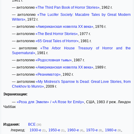
1961 г.
— антологию
«The Third Pan Book of Horror Stories»
, 1962 г.
— антологию
«The Lucifer Society: Macabre Tales by Great Modern
Writers»
, 1972 г.
— антологию
«Американская новелла XX века»
, 1976 г.
— антологию
«The Best Horror Stories»
, 1977 г.
— антологию
«65 Great Tales of Horror»
, 1981 г.
— антологию
«The Arbor House Treasury of Horror and the
Supernatural»
, 1981 г.
— антологию
«Родословная тьмы»
, 1987 г.
— антологию
«Американская новелла XX века»
, 1989 г.
— антологию
«Реаниматор»
, 1992 г.
— антологию
«My Mistress's Sparrow Is Dead: Great Love Stories, from
Chekhov to Munro»
, 2009 г.
Экранизации:
—
«Роза для Эмили» / «A Rose for Emily»
, США, 1983 // реж. Линдон
Чаббак
Издания:
ВСЕ
(34)
/период:
1930-е
,
1950-е
,
1960-е
,
1970-е
,
1980-е
,
(1)
(1)
(4)
(8)
(9)