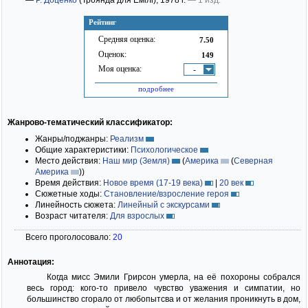
—
Р. Доценко
(Троянда для Емілі)
; 1978 г.
— 1 изд.
Рейтинг
Средняя оценка:
7.50
Оценок:
149
Моя оценка:
-
подробнее
Жанрово-тематический классификатор:
Жанры/поджанры:
Реализм
Общие характеристики:
Психологическое
Место действия:
Наш мир (Земля)
(
Америка
(
Северная
Америка
)
)
Время действия:
Новое время (17-19 века)
|
20 век
Сюжетные ходы:
Становление/взросление героя
Линейность сюжета:
Линейный с экскурсами
Возраст читателя:
Для взрослых
Всего проголосовало:
20
Аннотация:
Когда мисс Эмили Грирсон умерла, на её похороны собрался
весь город: кого-то привело чувство уважения и симпатии, но
большинство сгорало от любопытсва и от желания проникнуть в дом,