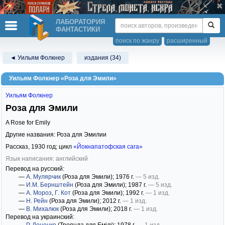
ЛАБОРАТОРИЯ
ФАНТАСТИКИ
поиск по жанру
расширенный
◄ Уильям Фолкнер
издания (34)
Уильям Фолкнер «Роза для Эмили»
Уильям Фолкнер
Роза для Эмили
A Rose for Emily
Другие названия: Роза для Эмилии
Рассказ,
1930
год; цикл
«Йокнапатофская сага»
Язык написания: английский
Перевод на русский:
—
А. Мулярчик
(Роза для Эмили)
; 1976 г.
— 5 изд.
—
И.М. Бернштейн
(Роза для Эмили)
; 1987 г.
— 5 изд.
—
А. Мороз
,
Г. Кот
(Роза для Эмили)
; 1992 г.
— 1 изд.
—
Н. Рейн
(Роза для Эмили)
; 2012 г.
— 1 изд.
—
В. Михалюк
(Роза для Эмили)
; 2018 г.
— 1 изд.
Перевод на украинский: