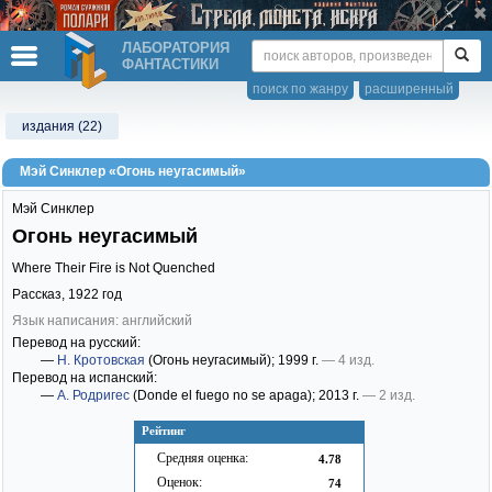
ЛАБОРАТОРИЯ
ФАНТАСТИКИ
поиск по жанру
расширенный
издания (22)
Мэй Синклер «Огонь неугасимый»
Мэй Синклер
Огонь неугасимый
Where Their Fire is Not Quenched
Рассказ,
1922
год
Язык написания: английский
Перевод на русский:
—
Н. Кротовская
(Огонь неугасимый)
; 1999 г.
— 4 изд.
Перевод на испанский:
—
А. Родригес
(Donde el fuego no se apaga)
; 2013 г.
— 2 изд.
Рейтинг
Средняя оценка:
4.78
Оценок:
74