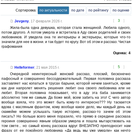
Сортировка:
по актуальности
по дате
по рейтингу
по оценке
[
3
]
Jevgeny
,
17 февраля 2026 г.
Жила-была одна девушка, которая стала женщиной. Любила одного,
потом другого. А потом умерла и встретила в Аду своих родителей и своих
любовников. И увидела она те интерьеры и экстерьеры, которые что-то
значили для нее в жизни. и так будет по кругу. Вот об этом и рассказ. Чистая
графомания
Оценка:
4
[
5
]
Helleformer
,
21 мая 2015 г.
Очередной неинтересный женский рассказ, плоский, бесконечно
пафосный и совершенно бессодержательный. Первая половина рассказа
заставляет нас копаться в трусах барыни, которой нечем заняться, кроме
как дни напролет менять решения любит она своего любовника или не
любит. Вторая половина показывает, что в аду эта баба занимается
абсолютно тем же самым. Да боже мой, всем забить на это! С чего автор
вообще взяла, что это может быть кому-то интересно??? Ну таскается
вдова с масляным франтом, кому вообще какое дело, мы каждый день на
скамейке можем услышать такую историю, рассказ-то зачем об этом
писать? Но больше всего меня поразило, что прямо в середине рассказа
героиня совершенно явным образом умерла и пошла мытарствовать на
том свете... но самый конец рассказа вдруг ВНЕЗАПНО преподносит нам
фразу от ее покойного любовника «Да ведь мы уже умерли» как нечто