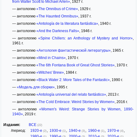
from Walter Scott to Michael Arlen»
, 1927 г.
— антологию
«The Omnibus of Crime»
, 1929 г.
— антологию
«The Haunted Omnibus»
, 1937 г.
— антологию
«Antología de la literatura fantástica»
, 1940 г.
— антологию
«And the Darkness Falls»
, 1946 г.
— антологию
«Spine Chillers: an Anthology of Mystery and Horror»
,
1961 г.
— антологию
«Антология фантастической литературы»
, 1965 г.
— антологию
«Mind in Chains»
, 1970 г.
— антологию
«The 6th Fontana Book of Great Ghost Stories»
, 1970 г.
— антологию
«Witches' Brew»
, 1984 г.
— антологию
«Black Water 2: More Tales of the Fantastic»
, 1990 г.
—
«Модель для сборки»
, 1995 г.
— антологию
«Antología universal del relato fantástico»
, 2013 г.
— антологию
«The Cold Embrace: Weird Stories by Women»
, 2016 г.
— антологию
«Women's Weird: Strange Stories by Women, 1890-
1940»
, 2019 г.
Издания:
ВСЕ
(22)
/период:
1920-е
,
1930-е
,
1940-е
,
1960-е
,
1970-е
,
(2)
(1)
(3)
(1)
(4)
1980-е
,
1990-е
,
2000-е
,
2010-е
,
2020-е
(1)
(3)
(3)
(3)
(1)