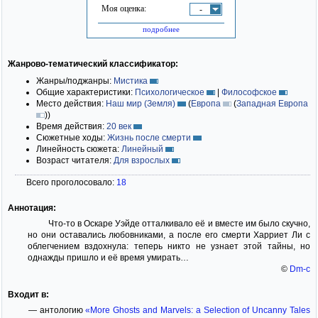
Моя оценка:
-
подробнее
Жанрово-тематический классификатор:
Жанры/поджанры:
Мистика
Общие характеристики:
Психологическое
|
Философское
Место действия:
Наш мир (Земля)
(
Европа
(
Западная Европа
)
)
Время действия:
20 век
Сюжетные ходы:
Жизнь после смерти
Линейность сюжета:
Линейный
Возраст читателя:
Для взрослых
Всего проголосовало:
18
Аннотация:
Что-то в Оскаре Уэйде отталкивало её и вместе им было скучно,
но они оставались любовниками, а после его смерти Харриет Ли с
облегчением вздохнула: теперь никто не узнает этой тайны, но
однажды пришло и её время умирать…
©
Dm-c
Входит в:
— антологию
«More Ghosts and Marvels: a Selection of Uncanny Tales