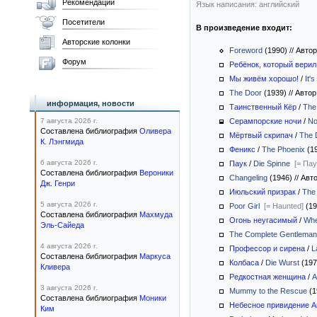
Рекомендации
Язык написания: английский
Посетители
В произведение входит:
Авторские колонки
Foreword
(1990)
//
Автор
Форум
Ребёнок, который верил
Мы живём хорошо!
/
It'
The Door
(1939)
//
Автор
информация, новости
Таинственный Кёр
/
The
7 августа 2026 г.
Серампорские ночи
/
No
Составлена библиография
Оливера
Мёртвый скрипач
/
The 
К. Лэнгмида
Феникс
/
The Phoenix
(1
6 августа 2026 г.
Паук
/
Die Spinne
[= Пау
Составлена библиография
Вероники
Changeling
(1946)
//
Авто
Дж. Генри
Июльский призрак
/
The
5 августа 2026 г.
Poor Girl
[= Haunted]
(19
Составлена библиография
Махмуда
Огонь неугасимый
/
Whe
Эль-Сайеда
The Complete Gentleman
4 августа 2026 г.
Профессор и сирена
/
L
Составлена библиография
Маркуса
Колбаса
/
Die Wurst
(197
Кливера
Редкостная женщина
/
A
3 августа 2026 г.
Mummy to the Rescue
(1
Составлена библиография
Моники
Небесное привидение А
Ким