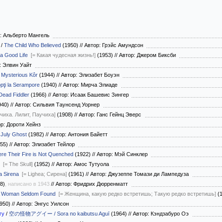
: Альберто Мангель
/
The Child Who Believed
(1950)
//
Автор: Грэйс Амундсон
s a Good Life
[= Какая чудесная жизнь!]
(1953)
//
Автор: Джером Биксби
: Элвин Уайт
 Mysterious Kôr
(1944)
//
Автор: Элизабет Боуэн
pţi la Serampore
(1940)
//
Автор: Мирча Элиаде
Dead Fiddler
(1966)
//
Автор: Исаак Башевис Зингер
940)
//
Автор: Сильвия Таунсенд Уорнер
чиха. Лилит, Паучиха]
(1908)
//
Автор: Ганс Гейнц Эверс
р: Дороти Хейнз
 July Ghost
(1982)
//
Автор: Антония Байетт
55)
//
Автор: Элизабет Тейлор
re Their Fire is Not Quenched
(1922)
//
Автор: Мэй Синклер
[= The Skull]
(1952)
//
Автор: Амос Тутуола
a Sirena
[= Lighea; Сирена]
(1961)
//
Автор: Джузеппе Томази ди Лампедуза
8)
, написано в 1943
//
Автор: Фридрих Дюрренматт
 Woman Seldom Found
[= Женщина, какую редко встретишь; Такую редко встретишь]
(
950)
//
Автор: Энгус Уилсон
гу
/
空の怪物アグイー / Sora no kaibutsu Aguī
(1964)
//
Автор: Кэндзабуро Оэ