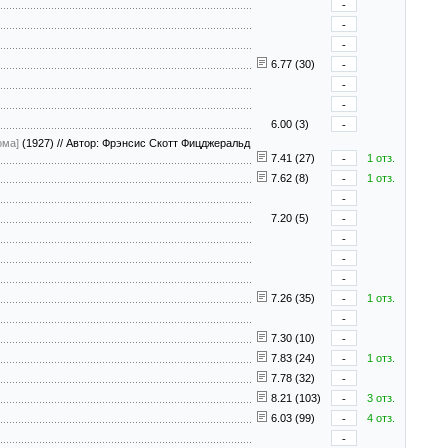
-
-
-
6.77 (30)
-
-
-
6.00 (3)
-
ома]
(1927)
//
Автор: Фрэнсис Скотт Фицджеральд
7.41 (27)
-
1 отз.
7.62 (8)
-
1 отз.
-
7.20 (5)
-
-
-
-
7.26 (35)
-
1 отз.
-
7.30 (10)
-
7.83 (24)
-
1 отз.
7.78 (32)
-
8.21 (103)
-
3 отз.
6.03 (99)
-
4 отз.
-