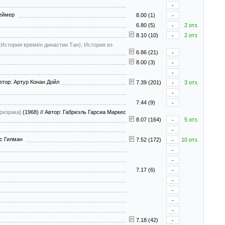
-
геймер
8.00 (1)
-
6.80 (5)
-
2 отз.
8.10 (10)
-
2 отз.
 (История времён династии Тан); История из
6.86 (21)
-
8.00 (3)
-
-
тор: Артур Конан Дойл
7.39 (201)
-
3 отз.
-
7.44 (9)
-
ризрака]
(1968)
//
Автор: Габриэль Гарсиа Маркес
8.07 (164)
-
5 отз.
-
нс Гилман
7.52 (172)
-
10 отз.
-
-
7.17 (6)
-
-
-
-
-
7.18 (42)
-