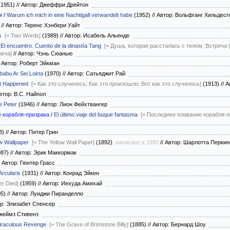
(1951)
//
Автор: Джеффри Дрейтон
м
/
Warum ich mich in eine Nachtigall verwandelt habe
(1952)
//
Автор: Вольфганг Хильдес
)
//
Автор: Теренс Хэнбери Уайт
s
[= Two Words]
(1989)
//
Автор: Исабель Альенде
/
El encuentro. Cuento de la dinastía Tang
[= Душа, которая рассталась с телом; Встреча
реча]
//
Автор: Чэнь Сюанью
Автор: Роберт Эйкман
anbabu Ar Sei Lokta
(1970)
//
Автор: Сатьяджит Рай
t Happened
[= Как это случилось; Как это произошло; Вот как это случилось]
(1913)
//
Ав
тор: В.С. Найпол
e Peter
(1946)
//
Автор: Лион Фейхтвангер
 корабля-призрака
/
El último viaje del buque fantasma
[= Последнее плавание корабля-п
3)
//
Автор: Питер Грин
w Wallpaper
[= The Yellow Wall Paper]
(1892)
, написано в 1890
//
Автор: Шарлотта Перки
987)
//
Автор: Эрик Маккормак
Автор: Гюнтер Грасс
Arcularis
(1931)
//
Автор: Конрад Эйкен
r Died]
(1959)
//
Автор: Иехуда Амихай
05)
//
Автор: Луиджи Пиранделло
р: Элизабет Спенсер
Джеймз Стивенз
iraculous Revenge
[= The Grave of Brimstone Billy]
(1885)
//
Автор: Бернард Шоу