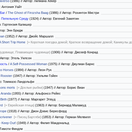
niverso
(1986)
//
Автор: Лилиана Хекер
: Антония Уайт
Баг
/
The Ghost of Firozsha Baag
(1986)
//
Автор: Рохинтон Мистри
в Пепельную Среду
(1924)
//
Автор: Евгений Замятин
: Гортензия Калишер
тор: Энн Бридж
man
(1952)
//
Автор: Джойс Маршалл
A Short Trip Home
[= Короткая поездка домой; Краткое возвращение домой; Каникулы д
Чудовище; Плавающее чудовище]
(1906)
//
Автор: Джозеф Конрад
Автор: Этель Уилсон
мость
/
A Self-Possessed Woman
(1975)
//
Автор: Джулиан Барнс
to Horses
(1984)
//
Автор: Леон Рук
 Rooster
(1947)
//
Автор: Уильям Гойен
р: Томмазо Ландольфи
sons morts
[= Дохлые рыбки]
(1947)
//
Автор: Борис Виан
 Aranda
(1955)
//
Автор: Альфонсо Рейес
Birth
(1977)
//
Автор: Маргарет Этвуд
rd
[= Еврейская птица]
(1963)
//
Автор: Бернард Маламуд
hrope
(1918)
//
Автор: Джон Дэвис Бересфорд
Scrivener
[= Писец Бартлби]
(1853)
//
Автор: Герман Мелвилл
— Keep Out!
(1949)
//
Автор: Филип Макдональд
 Тимоти Финдли