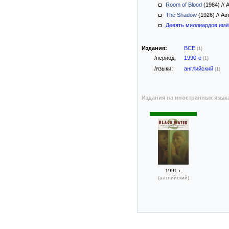
Room of Blood
(1984)
//
А
The Shadow
(1926)
//
Авт
Девять миллиардов имё
Издания:
ВСЕ
(1)
/период:
1990-е
(1)
/языки:
английский
(1)
Издания на иностранных язык
1991 г.
(английский)