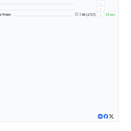
-
-
ур Кларк
7.98 (1717)
-
72 отз.