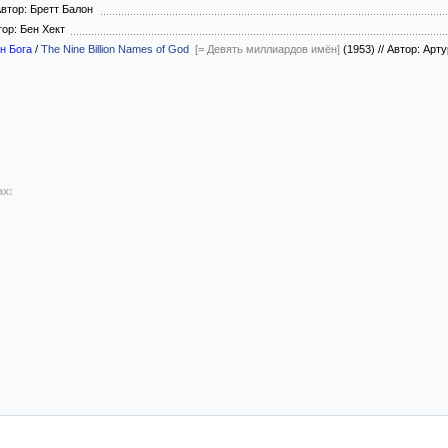
втор: Бретт Балон
ор: Бен Хект
н Бога
/
The Nine Billion Names of God
[= Девять миллиардов имён]
(1953)
//
Автор: Арт
ах: