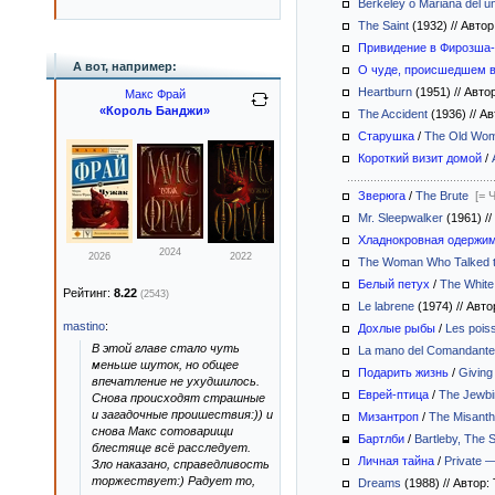
Berkeley o Mariana del u
The Saint
(1932)
//
Автор
Привидение в Фирозша-
А вот, например:
О чуде, происшедшем 
Heartburn
(1951)
//
Автор
Макс Фрай
«Король Банджи»
The Accident
(1936)
//
Ав
Старушка
/
The Old Wo
Короткий визит домой
/
Зверюга
/
The Brute
[= 
Mr. Sleepwalker
(1961)
//
Хладнокровная одержи
2024
2026
2022
The Woman Who Talked 
Белый петух
/
The White
Рейтинг:
8.22
(2543)
Le labrene
(1974)
//
Авто
mastino
:
Дохлые рыбы
/
Les pois
В этой главе стало чуть
La mano del Comandante
меньше шуток, но общее
Подарить жизнь
/
Giving 
впечатление не ухудшилось.
Еврей-птица
/
The Jewbi
Снова происходят страшные
и загадочные проишествия:)) и
Мизантроп
/
The Misant
снова Макс сотоварищи
Бартлби
/
Bartleby, The 
блестяще всё расследует.
Личная тайна
/
Private 
Зло наказано, справедливость
торжествует:) Радует то,
Dreams
(1988)
//
Автор: