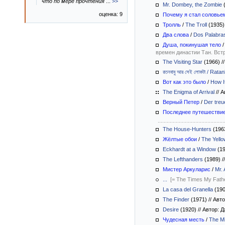
что по мере прочтения
...
>>
Mr. Dombey, the Zombie
оценка: 9
Почему я стал соловье
Тролль
/
The Troll
(1935
Два слова
/
Dos Palabra
Душа, покинушая тело
времен династии Тан. Вст
The Visiting Star
(1966)
//
রতনবাবু আর সেই লোকটা / Rat
Вот как это было
/
How I
The Enigma of Arrival
//
Ав
Верный Петер
/
Der treu
Последнее путешествие
The House-Hunters
(196
Жёлтые обои
/
The Yello
Eckhardt at a Window
(1
The Lefthanders
(1989)
//
Мистер Аркуларис
/
Mr. 
...
[= The Times My Fathe
La casa del Granella
(19
The Finder
(1971)
//
Авто
Desire
(1920)
//
Автор: 
Чудесная месть
/
The M