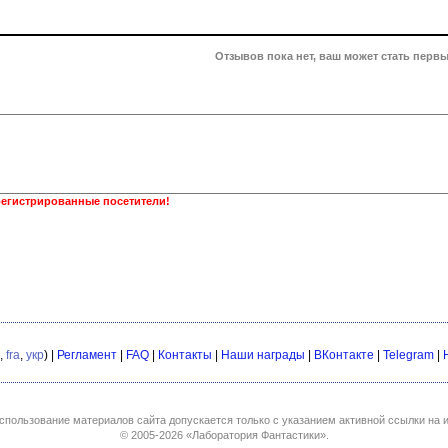
Отзывов пока нет, ваш может стать первы
регистрированные посетители!
,
fra
,
укр
) |
Регламент
|
FAQ
|
Контакты
|
Наши награды
|
ВКонтакте
|
Telegram
|
спользование материалов сайта допускается только с указанием активной ссылки на и
© 2005-2026
«Лаборатория Фантастики»
.