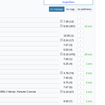
подробнее
по порядку
по году
по рейтингу
-
7.38 (13)
-
8.05 (307)
-
12 отз.
-
10.00 (1)
-
8.24 (17)
-
7.67 (3)
-
6.50 (4)
-
8.16 (470)
-
24 отз.
7.00 (1)
-
6.25 (4)
-
1 отз.
-
4.78 (74)
-
2 отз.
7.40 (5)
-
9.75 (4)
-
2 отз.
7.67 (6)
-
1956)
//
Автор: Уильям Сэнсом
6.19 (57)
-
1 отз.
-
8.00 (7)
-
1 отз.