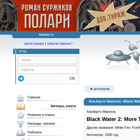
fantlab ru
регистрация
|
забыли пароль?
вход
OK
◄ антологии
Главная
Альберто Мангель «Black Water
Авторы, книги
Альберто Мангель
Новинки и планы
Black Water 2: More T
Награды, премии
Другие названия: White Fire: Furth
Рейтинги
Антология,
1990
год