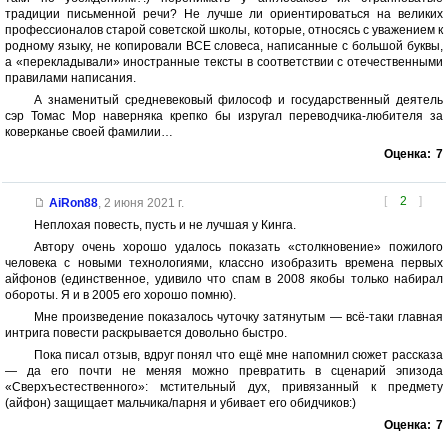
традиции письменной речи? Не лучше ли ориентироваться на великих
профессионалов старой советской школы, которые, относясь с уважением к
родному языку, не копировали ВСЕ словеса, написанные с большой буквы,
а «перекладывали» иностранные тексты в соответствии с отечественными
правилами написания.
А знаменитый средневековый философ и государственный деятель
сэр Томас Мор наверняка крепко бы изругал переводчика-любителя за
коверканье своей фамилии…
Оценка:
7
[
2
]
AiRon88
,
2 июня 2021 г.
Неплохая повесть, пусть и не лучшая у Кинга.
Автору очень хорошо удалось показать «столкновение» пожилого
человека с новыми технологиями, классно изобразить времена первых
айфонов (единственное, удивило что спам в 2008 якобы только набирал
обороты. Я и в 2005 его хорошо помню).
Мне произведение показалось чуточку затянутым — всё-таки главная
интрига повести раскрывается довольно быстро.
Пока писал отзыв, вдруг понял что ещё мне напомнил сюжет рассказа
— да его почти не меняя можно превратить в сценарий эпизода
«Сверхъестественного»: мстительный дух, привязанный к предмету
(айфон) защищает мальчика/парня и убивает его обидчиков:)
Оценка:
7