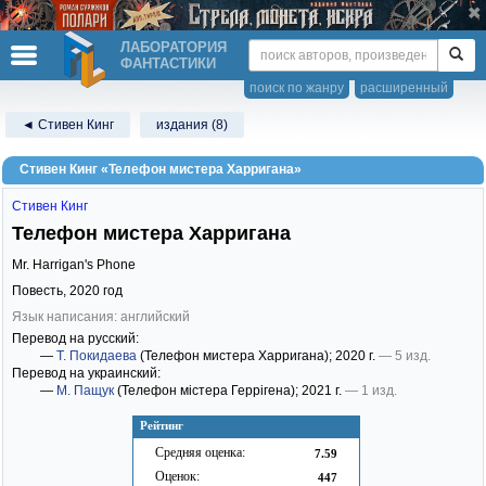
ЛАБОРАТОРИЯ
ФАНТАСТИКИ
поиск по жанру
расширенный
◄ Стивен Кинг
издания (8)
Стивен Кинг «Телефон мистера Харригана»
Стивен Кинг
Телефон мистера Харригана
Mr. Harrigan's Phone
Повесть,
2020
год
Язык написания: английский
Перевод на русский:
—
Т. Покидаева
(Телефон мистера Харригана)
; 2020 г.
— 5 изд.
Перевод на украинский:
—
М. Пащук
(Телефон містера Геррігена)
; 2021 г.
— 1 изд.
Рейтинг
Средняя оценка:
7.59
Оценок:
447