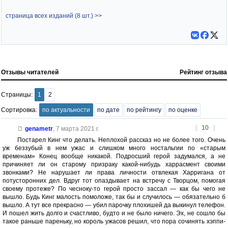
страница всех изданий (8 шт.) >>
Отзывы читателей
Рейтинг отзыва
Страницы:
1
2
Сортировка:
по актуальности
по дате
по рейтингу
по оценке
[
10
]
genametr
,
7 марта 2021 г.
Постарел Кинг что делать. Неплохой рассказ но не более того. Очень
уж беззубый в нем ужас и слишком много ностальгии по «старым
временам» Конец вообще никакой. Подросший герой задумался, а не
причиняет ли он старому призраку какой-нибудь харрасмент своими
звонками? Не нарушает ли права личности отвлекая Харригана от
потусторонних дел. Вдруг тот опаздывает на встречу с Творцом, помогая
своему протеже? По чесноку-то герой просто зассал — как бы чего не
вышло. Будь Кинг малость помоложе, так бы и случилось — обязательно б
вышло. А тут все прекрасно — убил парочку плохишей да выкинул телефон.
И пошел жить долго и счастливо, будто и не было ничего. Эх, не сошло бы
такое раньше пареньку, но король ужасов решил, что пора сочинять хэппи-