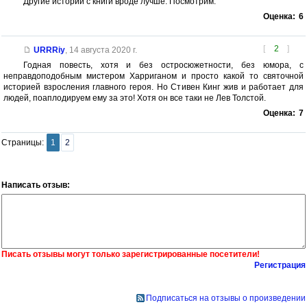
Другие истории с книги вроде лучше. Посмотрим.
Оценка:
6
[
2
]
URRRiy
,
14 августа 2020 г.
Годная повесть, хотя и без остросюжетности, без юмора, с
неправдоподобным мистером Харриганом и просто какой то святочной
историей взросления главного героя. Но Стивен Кинг жив и работает для
людей, поаплодируем ему за это! Хотя он все таки не Лев Толстой.
Оценка:
7
Страницы:
1
2
Написать отзыв:
Писать отзывы могут только зарегистрированные посетители!
Регистрация
Подписаться на отзывы о произведении