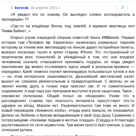
[
2
]
korsrok
,
30 апреля 2021 г.
«Я увидел его по новому. Он выглядел словно исследователь в
экспедиции» ??
«Где-то на кладбище Вязов, под землёй, в кармане мертвеца пел
Темми Вайнет...»
Открыл утром очередной сборник повестей Кинга #IfItBleeds. Первая
история там «Телефон мр. Харригана» начиналась нормально: паренёк
которому за чтение книг миллиардер на пенсии дарил лотерейные билеты,
выиграл несколько тысяч и купил старику IPhone. Тот, отстранённый от
практически всех технологий (и убеждённый в том, что они владеют
человеком) сначала отказывался принимать подарок, но когда увидел
приложение где можно отслеживать курсы акций в реальном времени —
передумал. Крейг немного поучил миллиардера пользоваться гуглом и всё
— на этом интересное заканчивается. Дальнейший мистический налёт
вышел не слишком увлекательным и правдоподобным. С могилы он не
звонил юному другу, а только пару прислал смс. И то сомнительного
содержания. А ещё пару раз призраком выступил в роли защитника. Такое...
сероватая полусказка. Общий посыл не обнаружен. Разве что в
рассуждениях старика про опасность интернета присутствует что-то
здравое на абзац. Морали нет. Развлекательного там тоже не много. И
новый переводчик «Книжного клуба», откуда книга пришла, не понравился.
Далеко не Любенко и Красюк вкладывающие в свой труд душу. Сравнение с
потрясающими «Низкими людьми в желтых плащах» (Сердца в Атлантиде)
разлетевшееся по сети неуместное. Там магия просто бьёт ключом, а здесь
сплошная рутина.