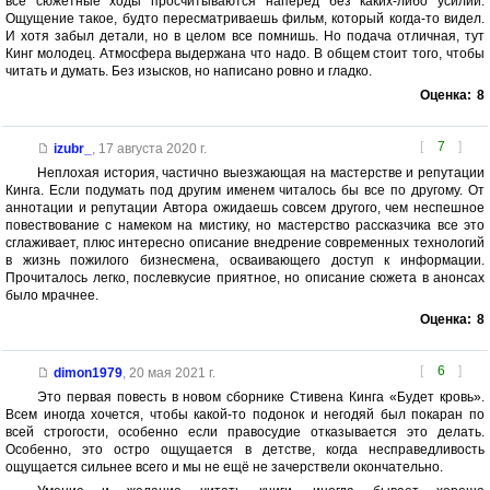
все сюжетные ходы просчитываются наперед без каких-либо усилий.
Ощущение такое, будто пересматриваешь фильм, который когда-то видел.
И хотя забыл детали, но в целом все помнишь. Но подача отличная, тут
Кинг молодец. Атмосфера выдержана что надо. В общем стоит того, чтобы
читать и думать. Без изысков, но написано ровно и гладко.
Оценка:
8
[
7
]
izubr_
,
17 августа 2020 г.
Неплохая история, частично выезжающая на мастерстве и репутации
Кинга. Если подумать под другим именем читалось бы все по другому. От
аннотации и репутации Автора ожидаешь совсем другого, чем неспешное
повествование с намеком на мистику, но мастерство рассказчика все это
сглаживает, плюс интересно описание внедрение современных технологий
в жизнь пожилого бизнесмена, осваивающего доступ к информации.
Прочиталось легко, послевкусие приятное, но описание сюжета в анонсах
было мрачнее.
Оценка:
8
[
6
]
dimon1979
,
20 мая 2021 г.
Это первая повесть в новом сборнике Стивена Кинга «Будет кровь».
Всем иногда хочется, чтобы какой-то подонок и негодяй был покаран по
всей строгости, особенно если правосудие отказывается это делать.
Особенно, это остро ощущается в детстве, когда несправедливость
ощущается сильнее всего и мы не ещё не зачерствели окончательно.