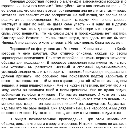
Хорошая добротная повесть о маленьком американском городке и о
взрослении. Немного мистики? Пожалуйста. Хотя она весьма на грани. То
есть считать, что она есть в этом произведении или не считать так — право
читателя. Все зависит от его восприятия. На мой взгляд, это вполне себе
реалистичное произведение. На грани, которую Кинг очень хорошо
чувствует и идет по ней, не давая себе упасть ни в одну, ни в другую
сторону. И читатель до последнего может либо верить в потусторонние
силы, либо понимать, что на самом деле в происходящем нет мистики.
Совпадения? Возможно. Жизнь такая штука, что здесь всякое бывает.
Иногда. А иногда просто хочется верить. Ну так и верьте. Книга позволяет.
Персонажей по факту всего два. Это мистер Харриган и паренек Крейг,
который у него работал. Оба отлично описаны, каждый со своим
характером и поведением. При этом второй решил взять первого в качестве
образца для подражания. В процессе взросления нам нужны те, на кого
нам хотелось бы равняться. Честный и скромный мультимиллионер,
умеющий складно мыслить и говорить — неплохой пример для подражания.
Должен признать, что особенно мне понравился подход Харригана к
некоторым вещам, который можно выразить цитатой: «Это не мы владеем
вещами, а вещи владеют нами». Мне не нужен телевизор, потому что я не
хочу, чтобы он завладел мной и моим временем. Мне не нужно радио,
мобильный телефон и интернет. По тем же причинам. И хотя он позже
признает полезность современных технологий, но вот этот его небольшой
монолог про вещи — он заставляет лишний раз задуматься. Задуматься
над тем, что мы рабы вещей. Они владеют нами, а не наоборот. А мы даже
не осознаем этого. Ну так эта повесть дает нам возможность задуматься.
В общем познавательное произведение. При этом небольшого
объема, легкое в чтении и в меру интересное. Интриги немного не хватает,