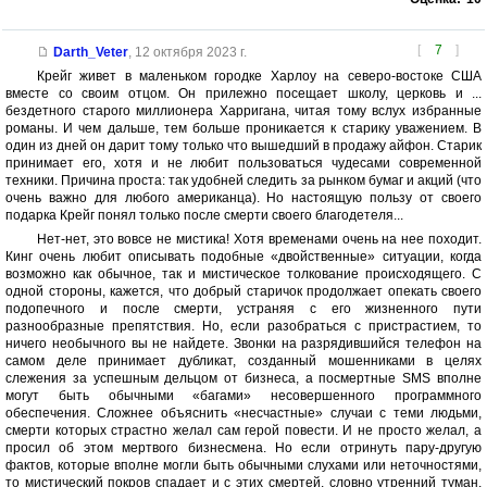
[
7
]
Darth_Veter
,
12 октября 2023 г.
Крейг живет в маленьком городке Харлоу на северо-востоке США
вместе со своим отцом. Он прилежно посещает школу, церковь и ...
бездетного старого миллионера Харригана, читая тому вслух избранные
романы. И чем дальше, тем больше проникается к старику уважением. В
один из дней он дарит тому только что вышедший в продажу айфон. Старик
принимает его, хотя и не любит пользоваться чудесами современной
техники. Причина проста: так удобней следить за рынком бумаг и акций (что
очень важно для любого американца). Но настоящую пользу от своего
подарка Крейг понял только после смерти своего благодетеля...
Нет-нет, это вовсе не мистика! Хотя временами очень на нее походит.
Кинг очень любит описывать подобные «двойственные» ситуации, когда
возможно как обычное, так и мистическое толкование происходящего. С
одной стороны, кажется, что добрый старичок продолжает опекать своего
подопечного и после смерти, устраняя с его жизненного пути
разнообразные препятствия. Но, если разобраться с пристрастием, то
ничего необычного вы не найдете. Звонки на разрядившийся телефон на
самом деле принимает дубликат, созданный мошенниками в целях
слежения за успешным дельцом от бизнеса, а посмертные SMS вполне
могут быть обычными «багами» несовершенного программного
обеспечения. Сложнее объяснить «несчастные» случаи с теми людьми,
смерти которых страстно желал сам герой повести. И не просто желал, а
просил об этом мертвого бизнесмена. Но если отринуть пару-другую
фактов, которые вполне могли быть обычными слухами или неточностями,
то мистический покров спадает и с этих смертей, словно утренний туман.