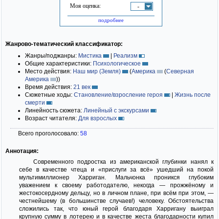
Моя оценка:
-
подробнее
Жанрово-тематический классификатор:
Жанры/поджанры:
Мистика
|
Реализм
Общие характеристики:
Психологическое
Место действия:
Наш мир (Земля)
(
Америка
(
Северная
Америка
)
)
Время действия:
21 век
Сюжетные ходы:
Становление/взросление героя
|
Жизнь после
смерти
Линейность сюжета:
Линейный с экскурсами
Возраст читателя:
Для взрослых
Всего проголосовало:
58
Аннотация:
Современного подростка из американской глубинки нанял к
себе в качестве чтеца и «прислуги за всё» ушедший на покой
мультимиллионер Харриган. Мальчонка проникся глубоким
уважением к своему работодателю, некогда — прожжёному и
жестокосердному дельцу, но в личном плане, при всём при этом, —
честнейшему (в большинстве случаев!) человеку. Обстоятельства
сложились так, что юный герой благодаря Харригану выиграл
крупную сумму в лотерею и в качестве жеста благодарности купил