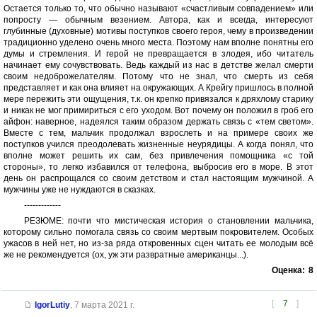
Остается только то, что обычно называют «счастливым совпадением» или
попросту — обычным везением. Автора, как и всегда, интересуют
глубинные (духовные) мотивы поступков своего героя, чему в произведении
традиционно уделено очень много места. Поэтому нам вполне понятны его
думы и стремления. И герой не превращается в злодея, ибо читатель
начинает ему сочувствовать. Ведь каждый из нас в детстве желал смерти
своим недоброжелателям. Потому что не знал, что смерть из себя
представляет и как она влияет на окружающих. А Крейгу пришлось в полной
мере пережить эти ощущения, т.к. он крепко привязался к дряхлому старику
и никак не мог примириться с его уходом. Вот почему он положил в гроб его
айфон: наверное, надеялся таким образом держать связь с «тем светом».
Вместе с тем, мальчик продолжал взрослеть и на примере своих же
поступков учился преодолевать жизненные неурядицы. А когда понял, что
вполне может решить их сам, без привлечения помощника «с той
стороны», то легко избавился от телефона, выбросив его в море. В этот
день он распрощался со своим детством и стал настоящим мужчиной. А
мужчины уже не нуждаются в сказках.
-------------
РЕЗЮМЕ: почти что мистическая история о становлении мальчика,
которому сильно помогала связь со своим мертвым покровителем. Особых
ужасов в ней нет, но из-за ряда откровенных сцен читать ее молодым всё
же не рекомендуется (ох, уж эти развратные американцы...).
Оценка:
8
[
7
]
IgorLutiy
,
7 марта 2021 г.