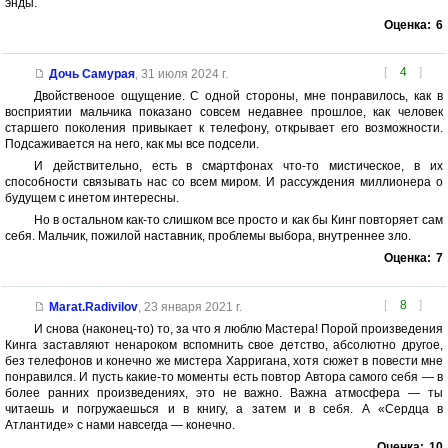
энды.
Оценка:
6
[
4
]
Дочь Самурая
,
31 июля 2024 г.
Двойственоое ощущение. С одной стороны, мне понравилось, как в
восприятии мальчика показано совсем недавнее прошлое, как человек
старшего поколения привыкает к телефону, открывает его возможности.
Подсаживается на него, как мы все подсели.
И действительно, есть в смартфонах что-то мистическое, в их
способности связывать нас со всем миром. И рассуждения миллионера о
будущем с инетом интересны.
Но в остальном как-то слишком все просто и как бы Кинг повторяет сам
себя. Мальчик, пожилой наставник, проблемы выбора, внутреннее зло.
Оценка:
7
[
8
]
Marat.Radivilov
,
23 января 2021 г.
И снова (наконец-то) то, за что я люблю Мастера! Порой произведения
Кинга заставляют ненароком вспомнить свое детство, абсолютно другое,
без телефонов и конечно же мистера Харригана, хотя сюжет в повести мне
понравился. И пусть какие-то моменты есть повтор Автора самого себя — в
более ранних произведениях, это не важно. Важна атмосфера — ты
читаешь и погружаешься и в книгу, а затем и в себя. А «Сердца в
Атлантиде» с нами навсегда — конечно.
Оценка:
10