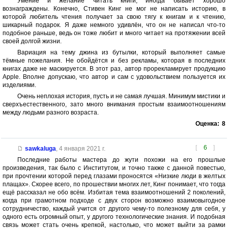
Умение и желание читать книги, иногда бывает хорошо
вознаграждены. Конечно, Стивен Кинг не мог не написать историю, в
которой любитель чтения получает за свою тягу к книгам и к чтению,
шикарный подарок. Я даже немного удивлён, что он не написал что-то
подобное раньше, ведь он тоже любит и много читает на протяжении всей
своей долгой жизни.
Вариация на тему джина из бутылки, который выполняет самые
тёмные пожелания. Не обойдётся и без рекламы, которая в последних
книгах даже не маскируется. В этот раз, автор прорекламирует продукцию
Apple. Вполне допускаю, что автор и сам с удовольствием пользуется их
изделиями.
Очень неплохая история, пусть и не самая лучшая. Минимум мистики и
сверхъестественного, зато много внимания простым взаимоотношениям
между людьми разного возраста.
Оценка:
8
[
6
]
sawkaluga
,
4 января 2021 г.
Последние работы мастера до жути похожи на его прошлые
произведения, так было с Институтом, и точно также с данной повестью,
при прочтении которой перед глазами проносятся «Низкие люди в желтых
плащах». Скорее всего, по прошествии многих лет, Кинг понимает, что тогда
ещё рассказал не обо всём. Избитая тема взаимоотношений 2 поколений,
когда при грамотном подходе с двух сторон возможно взаимовыгодное
сотрудничество, каждый учится от другого чему-то полезному для себя, у
одного есть огромный опыт, у другого технологические знания. И подобная
связь может стать очень крепкой, настолько, что может выйти за рамки