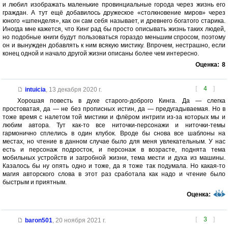
и любил изображать маленькие провинциальные города через жизнь его
граждан. А тут ещё добавилось дружеское «столкновение миров» через
юного «шпенделя», как он сам себя называет, и древнего богатого старика.
Иногда мне кажется, что Кинг рад бы просто описывать жизнь таких людей,
но подобные книги будут пользоваться гораздо меньшим спросом, поэтому
он и вынужден добавлять к ним всякую мистику. Впрочем, нестрашно, если
конец одной и начало другой жизни описаны более чем интересно.
Оценка:
8
[
4
]
intuicia
,
13 декабря 2020 г.
Хорошая повесть в духе старого-доброго Кинга. Да — слегка
простоватая, да — не без прописных истин, да — предугадываемая. Но в
тоже время с налетом той мистики и флёром интриги из-за которых мы и
любим автора. Тут как-то все ниточки-персонажи и ниточки-темы
гармонично сплелись в один клубок. Вроде бы снова все шаблоны на
местах, но чтение в данном случае было для меня увлекательным. У нас
есть и персонаж подросток, и персонаж в возрасте, поднята тема
мобильных устройств и загробной жизни, тема мести и духа из машины.
Казалось бы ну опять одно и тоже, да я тоже так подумала. Но какая-то
магия авторского слова в этот раз сработала как надо и чтение было
быстрым и приятным.
Оценка:
[
3
]
baron501
,
20 ноября 2021 г.