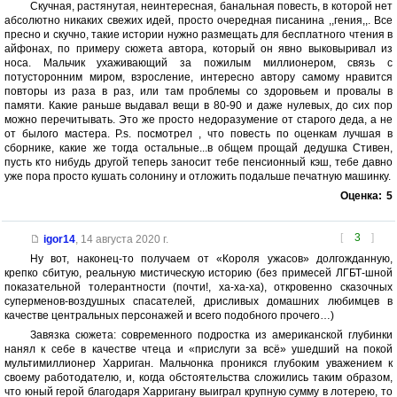
Скучная, растянутая, неинтересная, банальная повесть, в которой нет
абсолютно никаких свежих идей, просто очередная писанина ,,гения,,. Все
пресно и скучно, такие истории нужно размещать для бесплатного чтения в
айфонах, по примеру сюжета автора, который он явно выковыривал из
носа. Мальчик ухаживающий за пожилым миллионером, связь с
потусторонним миром, взросление, интересно автору самому нравится
повторы из раза в раз, или там проблемы со здоровьем и провалы в
памяти. Какие раньше выдавал вещи в 80-90 и даже нулевых, до сих пор
можно перечитывать. Это же просто недоразумение от старого деда, а не
от былого мастера. P.s. посмотрел , что повесть по оценкам лучшая в
сборнике, какие же тогда остальные...в общем прощай дедушка Стивен,
пусть кто нибудь другой теперь заносит тебе пенсионный кэш, тебе давно
уже пора просто кушать солонину и отложить подальше печатную машинку.
Оценка:
5
[
3
]
igor14
,
14 августа 2020 г.
Ну вот, наконец-то получаем от «Короля ужасов» долгожданную,
крепко сбитую, реальную мистическую историю (без примесей ЛГБТ-шной
показательной толерантности (почти!, ха-ха-ха), откровенно сказочных
суперменов-воздушных спасателей, дрисливых домашних любимцев в
качестве центральных персонажей и всего подобного прочего…)
Завязка сюжета: современного подростка из американской глубинки
нанял к себе в качестве чтеца и «прислуги за всё» ушедший на покой
мультимиллионер Харриган. Мальчонка проникся глубоким уважением к
своему работодателю, и, когда обстоятельства сложились таким образом,
что юный герой благодаря Харригану выиграл крупную сумму в лотерею, то