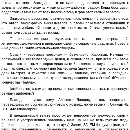
в качестве жеста благодарности он купил недоверчиво относящемуся к
модным прогрессивным штучкам старику айфон в подарок. Когда босс умер,
подросток незаметно от всех положил тому в гроб этот самый телефон…
Знакомясь с рассказом, разумеется, никак нельзя не вспомнить о том,
что автор многократно высказывался о своём опАсливом отношении к
аппаратам мобильной связи и даже посвятил этой теме увлекательный
роман полтора десятка лет назад…
Теперешняя история получилась не менее остросовременной,
хитроумно закрученной и провоцирующей на серьёзные раздумья. Повесть
– не длинная, завлекательно-«цепляющая»…
Самый интересный персонаж — безусловно, Харриган. Некогда —
прожжёный и жестокосердный делец, в личном плане, при всём при этом,
он остаётся честным и справедливым (в большинстве случаев и на свой
лад!) человеком. А поскольку для бизнесмена (даже — почти отошедшего от
дел) быстрая и качественная связь — главное, старикан с завидной
ловкостью использует новинку при «скирдовании» (ха-ха!) ещё бОльшего
количества «бабла».
(любопытно, а сам автор поимел комиссионные за столь откровенную
рекламу айфонов?)
Благодарен уважаемому Алексею Донцову, столь оперативно
переведшему на русский эту кинговскую новинку, но не весьма… Отнюдь НЕ
ВЕСЬМА благодарен!
В предлагаемом тексте просто-таки невероятное множество слов и
понятий с употреблением заглавных букв. Ну, мы же ведь русские люди
(если не по национальности, то по духу)! Зачем, ЗАЧЕМ бездумно (или, всё-
таки по убеждениям?!) перенимать у англосаксов их странноватые