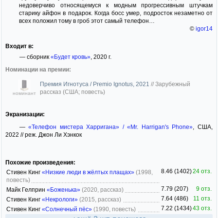
недоверчиво относящемуся к модным прогрессивным штучкам
старику айфон в подарок. Когда босс умер, подросток незаметно от
всех положил тому в гроб этот самый телефон…
©
igor14
Входит в:
— сборник
«Будет кровь»
, 2020 г.
Номинации на премии:
Премия Игнотуса / Premio Ignotus, 2021
//
Зарубежный
рассказ (США; повесть)
номинант
Экранизации:
—
«Телефон мистера Харригана» / «Mr. Harrigan's Phone»
, США,
2022 // реж. Джон Ли Хэнкок
Похожие произведения:
8.46 (1402)
24 отз.
Стивен Кинг
«Низкие люди в жёлтых плащах»
(1998,
повесть)
7.79 (207)
9 отз.
Майк Гелприн
«Боженька»
(2020, рассказ)
7.64 (486)
11 отз.
Стивен Кинг
«Некрологи»
(2015, рассказ)
7.22 (1434)
43 отз.
Стивен Кинг
«Солнечный пёс»
(1990, повесть)