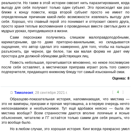
реальности. Но также в этой истории сквозит нить паразитирования, когда
выгоду для себя получает только один субъект. Это происходит как раз
ближе к концу повести, когда второй субъект просто не имеет по
определенным причинам какой-либо возможности извлекать выгоду для
себя. Хорошо, что главный герой это понимает и отпускает своего друга,
просто храня теплые воспоминания о проведенных вместе светлых днях и
мудрых уроках, пригодившихся в жизни.
Сами персонажи получились слишком малоправдоподобными,
карикатурными, где-то даже приторно-ванильными, но складывается
ощущение, что автор сделал это намеренно, для того, чтобы на пальцах
разъяснить, где черное, где белое, так как малая форма не дает ему
простора для должной облицовки действующих лиц.
Повесть небольшая, прочитывается мгновенно, но некое послевкусие
после себя оставляет, а мистическая приправа играет роль того самого
подперчителя, придающего книжному блюду тот самый изысканный смак.
Оценка:
8
[
4
]
Тимолеонт
,
28 сентября 2021 г.
Образцово-показательная история, напоминающая, что мистика —
это не вампиры, призраки и прочая чертовщина, а в первую очередь нечто
непознаваемое и необъяснимое. Тут ещё вдобавок неясно — была ли
мистика вообще? Всем странностям даются вполне логичные и ясные
объяснения, читателю и ГГ остаётся только самим для себя решить, что
это вообще было.
Но в любом случае, это хорошая история. Кинг всегда прекрасно умел