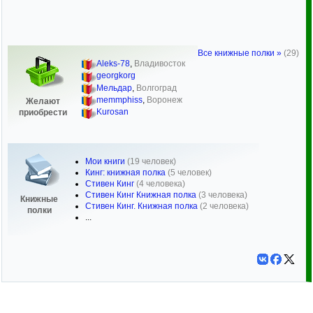
Все книжные полки »
(29)
Aleks-78
,
Владивосток
georgkorg
Мельдар
,
Волгоград
memmphiss
,
Воронеж
Желают
Kurosan
приобрести
Мои книги
(19 человек)
Кинг: книжная полка
(5 человек)
Стивен Кинг
(4 человека)
Стивен Кинг Книжная полка
(3 человека)
Книжные
Стивен Кинг. Книжная полка
(2 человека)
полки
...