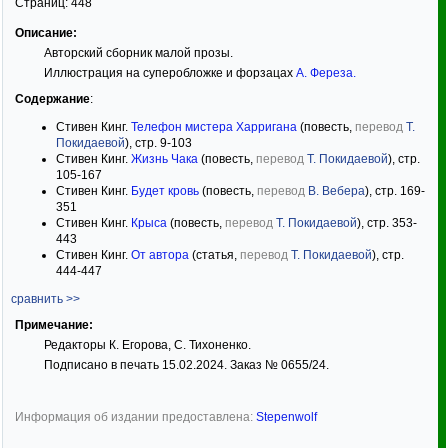
Страниц:
448
Описание:
Авторский сборник малой прозы.
Иллюстрация на суперобложке и форзацах
А. Фереза
.
Содержание
:
Стивен Кинг.
Телефон мистера Харригана
(повесть,
перевод
Т.
Покидаевой
), стр. 9-103
Стивен Кинг.
Жизнь Чака
(повесть,
перевод
Т. Покидаевой
), стр.
105-167
Стивен Кинг.
Будет кровь
(повесть,
перевод
В. Вебера
), стр. 169-
351
Стивен Кинг.
Крыса
(повесть,
перевод
Т. Покидаевой
), стр. 353-
443
Стивен Кинг.
От автора
(статья,
перевод
Т. Покидаевой
), стр.
444-447
сравнить >>
Примечание:
Редакторы К. Егорова, С. Тихоненко.
Подписано в печать 15.02.2024. Заказ № 0655/24.
Информация об издании предоставлена:
Stepenwolf