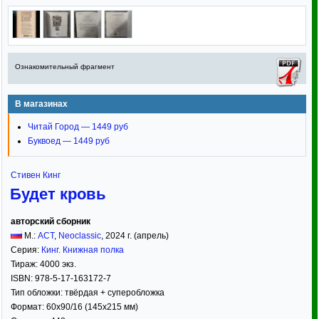
Ознакомительный фрагмент
В магазинах
Читай Город — 1449 руб
Буквоед — 1449 руб
Стивен Кинг
Будет кровь
авторский сборник
М.:
АСТ
,
Neoclassic
,
2024
г. (апрель)
Серия:
Кинг. Книжная полка
Тираж:
4000 экз.
ISBN:
978-5-17-163172-7
Тип обложки:
твёрдая
+ суперобложка
Формат:
60x90/16
(145x215 мм)