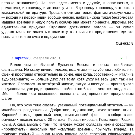
первые отношения). Нашлось здесь место и дружбе, и опасностям, и
романтике, и трагизму, и детективу и вообще всему хорошему, что есть в
классической литературе. Провалом считаю только фантастическую часть
— исходя из первой книги вообще неясно, нафига нужна такая бестолковая
машина времени и какую пользу особую она может принести. Впрочем, это
единственная придирка. Огромное достижение автора — он сумел
удержаться и не залезть в политоту, в отличии от продолжения, где это
вызывало только смех и недоумение.
Оценка:
8
[
5
]
mputnik
,
3 февраля 2021 г.
Более чем необычный Булычев. Весьма и весьма необычная
фантастика. Не скажу ничего плохого, но... чтиво — сугубо «на любителя».
Оценки проставил относительно высокие, ещё когда, собственно, «читал» (в
аудиоварианте) — больше двух лет тому, хотя духу на весь цикл так и не
хватило. Сломался на четвёртой книжке, пятую и шестую — проглядывал
по диагонали, уже ради принципа: любопытно было — чего же там дальше.
Ибо — более чем неспешное повествование, прямо-таки прогулочным
шагом.
Но, что хочу тебе сказать, уважаемый потенциальный читатель — ни
малейшего раздражения. Добротное, адекватное, качественное чтиво.
Хороший стиль, приятный слог, тематический фон — вообще выше
всяческих похвал: начало 20-го века, Первая мировая, Революция, Россия,
Крым. А сама мысль о том, что человек может обладать неким средством
«пролистнуть» несколько лет «смутных времён», прыгнуть вперёд, за
горизонт событий — оная мысль вполне себе способна сформировать