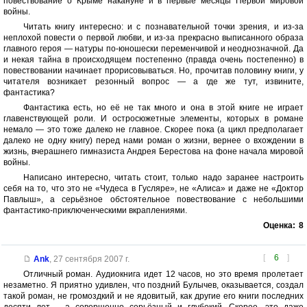
повествование о Крыме накануне и в первые месяцы Первой мировой
войны.
Читать книгу интересно: и с познавательной точки зрения, и из-за
неплохой повести о первой любви, и из-за прекрасно выписанного образа
главного героя — натуры по-юношески переменчивой и неоднозначной. Да
и некая тайна в происходящем постепенно (правда очень постепенно) в
повествовании начинает прорисовываться. Но, прочитав половину книги, у
читателя возникает резонный вопрос — а где же тут, извините,
фантастика?
Фантастика есть, но её не так много и она в этой книге не играет
главенствующей роли. И остросюжетные элементы, которых в романе
немало — это тоже далеко не главное. Скорее пока (а цикл предполагает
далеко не одну книгу) перед нами роман о жизни, вернее о вхождении в
жизнь, вчерашнего гимназиста Андрея Берестова на фоне начала мировой
войны.
Написано интересно, читать стоит, только надо заранее настроить
себя на то, что это не «Чудеса в Гусляре», не «Алиса» и даже не «Доктор
Павлыш», а серьёзное обстоятельное повествование с небольшими
фантастико-приключенческими вкраплениями.
Оценка:
8
[
6
]
Ank
,
27 сентября 2007 г.
Отличный роман. Аудиокнига идет 12 часов, но это время пролетает
незаметно. Я приятно удивлен, что поздний Булычев, оказывается, создал
такой роман, не громоздкий и не ядовитый, как другие его книги последних
десяти лет – а совершенно серьёзный и глубокий. Скорее, это даже