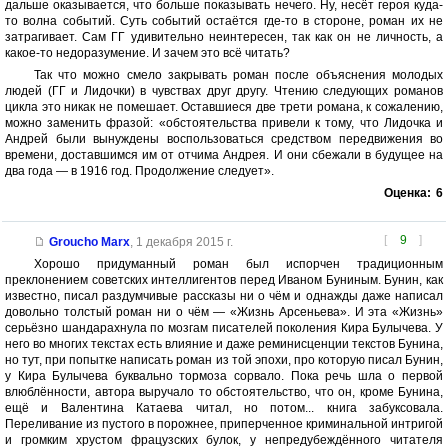
дальше оказывается, что больше показывать нечего. Ну, несёт героя куда-
то волна событий. Суть событий остаётся где-то в стороне, роман их не
затрагивает. Сам ГГ удивительно неинтересен, так как он не личность, а
какое-то недоразумение. И зачем это всё читать?
Так что можно смело закрывать роман после объяснения молодых
людей (ГГ и Лидочки) в чувствах друг другу. Чтению следующих романов
цикла это никак не помешает. Оставшиеся две трети романа, к сожалению,
можно заменить фразой: «обстоятельства привели к тому, что Лидочка и
Андрей были вынуждены воспользоваться средством передвижения во
времени, доставшимся им от отчима Андрея. И они сбежали в будущее на
два года — в 1916 год. Продолжение следует».
Оценка:
6
[
9
]
Groucho Marx
,
1 декабря 2015 г.
Хорошо придуманный роман был испорчен традиционным
преклонением советских интеллигентов перед Иваном Буниным. Бунин, как
известно, писал раздумчивые рассказы ни о чём и однажды даже написал
довольно толстый роман ни о чём — «Жизнь Арсеньева». И эта «Жизнь»
серьёзно шандарахнула по мозгам писателей поколения Кира Булычева. У
него во многих текстах есть влияние и даже реминисценции текстов Бунина,
но тут, при попытке написать роман из той эпохи, про которую писал Бунин,
у Кира Булычева буквально тормоза сорвало. Пока речь шла о первой
влюблённости, автора выручало то обстоятельство, что он, кроме Бунина,
ещё и Валентина Катаева читал, но потом... книга забуксовала.
Переливание из пустого в порожнее, приперченное криминальной интригой
и громким хрустом фрацузских булок, у непредубеждённого читателя