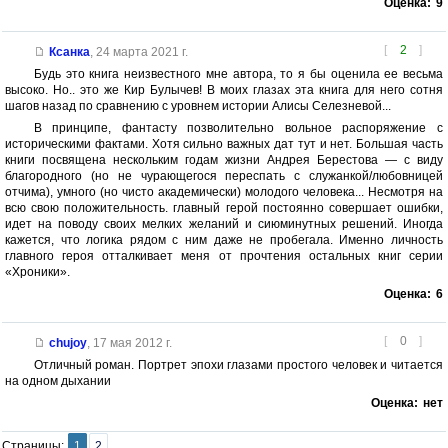
Оценка:
9
[
2
]
Ксанка
,
24 марта 2021 г.
Будь это книга неизвестного мне автора, то я бы оценила ее весьма
высоко. Но.. это же Кир Булычев! В моих глазах эта книга для него сотня
шагов назад по сравнению с уровнем истории Алисы Селезневой...
В принципе, фантасту позволительно вольное распоряжение с
историческими фактами. Хотя сильно важных дат тут и нет. Большая часть
книги посвящена нескольким годам жизни Андрея Берестова — с виду
благородного (но не чурающегося переспать с служанкой/любовницей
отчима), умного (но чисто академически) молодого человека... Несмотря на
всю свою положительность. главный герой постоянно совершает ошибки,
идет на поводу своих мелких желаний и сиюминутных решений. Иногда
кажется, что логика рядом с ним даже не пробегала. Именно личность
главного героя отталкивает меня от прочтения остальных книг серии
«Хроники».
Оценка:
6
[
0
]
chujoy
,
17 мая 2012 г.
Отличный роман. Портрет эпохи глазами простого человек и читается
на одном дыхании
Оценка:
нет
Страницы:
1
2