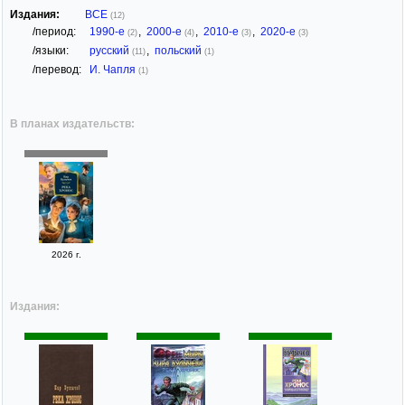
Издания:
ВСЕ
(12)
/период:
1990-е
,
2000-е
,
2010-е
,
2020-е
(2)
(4)
(3)
(3)
/языки:
русский
,
польский
(11)
(1)
/перевод:
И. Чапля
(1)
В планах издательств:
2026 г.
Издания: