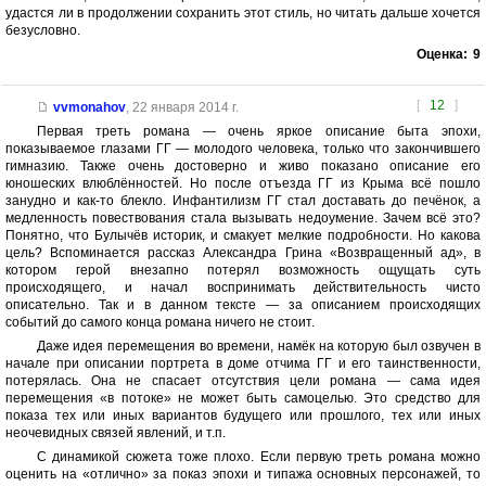
удастся ли в продолжении сохранить этот стиль, но читать дальше хочется
безусловно.
Оценка:
9
[
12
]
vvmonahov
,
22 января 2014 г.
Первая треть романа — очень яркое описание быта эпохи,
показываемое глазами ГГ — молодого человека, только что закончившего
гимназию. Также очень достоверно и живо показано описание его
юношеских влюблённостей. Но после отъезда ГГ из Крыма всё пошло
занудно и как-то блекло. Инфантилизм ГГ стал доставать до печёнок, а
медленность повествования стала вызывать недоумение. Зачем всё это?
Понятно, что Булычёв историк, и смакует мелкие подробности. Но какова
цель? Вспоминается рассказ Александра Грина «Возвращенный ад», в
котором герой внезапно потерял возможность ощущать суть
происходящего, и начал воспринимать действительность чисто
описательно. Так и в данном тексте — за описанием происходящих
событий до самого конца романа ничего не стоит.
Даже идея перемещения во времени, намёк на которую был озвучен в
начале при описании портрета в доме отчима ГГ и его таинственности,
потерялась. Она не спасает отсутствия цели романа — сама идея
перемещения «в потоке» не может быть самоцелью. Это средство для
показа тех или иных вариантов будущего или прошлого, тех или иных
неочевидных связей явлений, и т.п.
С динамикой сюжета тоже плохо. Если первую треть романа можно
оценить на «отлично» за показ эпохи и типажа основных персонажей, то