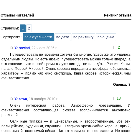
Отзывы читателей
Рейтинг отзыва
Страницы:
1
2
Сортировка:
по актуальности
по дате
по рейтингу
по оценке
[
2
]
Yarowind
,
22 июля 2026 г.
Путешествовать во времени хотели бы многие. Здесь же это удалось
отдельным людям. Но есть нюанс: путешествовать можно только вперед, а
это означает, что в своё время вы уже никогда не попадёте. Россия, Крым,
начало Первой Мировой. Очень хороша переданы атмосфера, обстановка,
характеры – прямо как кино смотришь. Книга скорее историческая, чем
фантастическая.
Оценка:
8
[
13
]
Yazewa
,
18 ноября 2010 г.
Очень интересная работа. Атмосферно чрезвычайно. И
фантастическая составляющая сюжета воспринимается абсолютно
реальной.
Отличные типажи — и центральные, и второстепенные. Все эти
полицейские, будочники, служанки... Глафира чрезвычайно хороша; яркий,
очень живой, осязаемый образ. Читается замечательно, запоем. Не знаю,