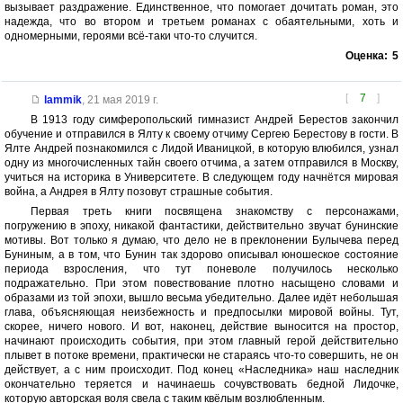
вызывает раздражение. Единственное, что помогает дочитать роман, это
надежда, что во втором и третьем романах с обаятельными, хоть и
одномерными, героями всё-таки что-то случится.
Оценка:
5
[
7
]
lammik
,
21 мая 2019 г.
В 1913 году симферопольский гимназист Андрей Берестов закончил
обучение и отправился в Ялту к своему отчиму Сергею Берестову в гости. В
Ялте Андрей познакомился с Лидой Иваницкой, в которую влюбился, узнал
одну из многочисленных тайн своего отчима, а затем отправился в Москву,
учиться на историка в Университете. В следующем году начнётся мировая
война, а Андрея в Ялту позовут страшные события.
Первая треть книги посвящена знакомству с персонажами,
погружению в эпоху, никакой фантастики, действительно звучат бунинские
мотивы. Вот только я думаю, что дело не в преклонении Булычева перед
Буниным, а в том, что Бунин так здорово описывал юношеское состояние
периода взросления, что тут поневоле получилось несколько
подражательно. При этом повествование плотно насыщено словами и
образами из той эпохи, вышло весьма убедительно. Далее идёт небольшая
глава, объясняющая неизбежность и предпосылки мировой войны. Тут,
скорее, ничего нового. И вот, наконец, действие выносится на простор,
начинают происходить события, при этом главный герой действительно
плывет в потоке времени, практически не стараясь что-то совершить, не он
действует, а с ним происходит. Под конец «Наследника» наш наследник
окончательно теряется и начинаешь сочувствовать бедной Лидочке,
которую авторская воля свела с таким квёлым возлюбленным.