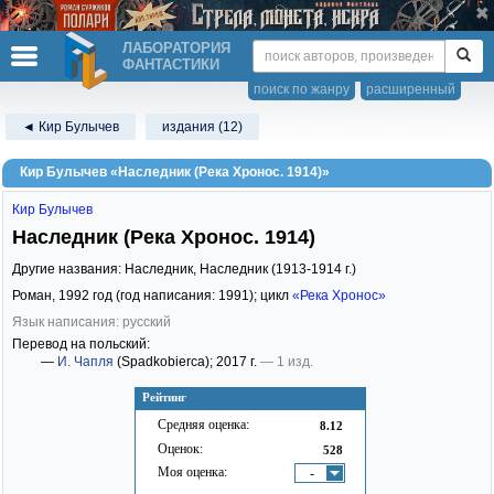
ЛАБОРАТОРИЯ
ФАНТАСТИКИ
поиск по жанру
расширенный
◄ Кир Булычев
издания (12)
Кир Булычев «Наследник (Река Хронос. 1914)»
Кир Булычев
Наследник (Река Хронос. 1914)
Другие названия: Наследник, Наследник (1913-1914 г.)
Роман,
1992
год (год написания: 1991); цикл
«Река Хронос»
Язык написания: русский
Перевод на польский:
—
И. Чапля
(Spadkobierca)
; 2017 г.
— 1 изд.
Рейтинг
Средняя оценка:
8.12
Оценок:
528
Моя оценка:
-