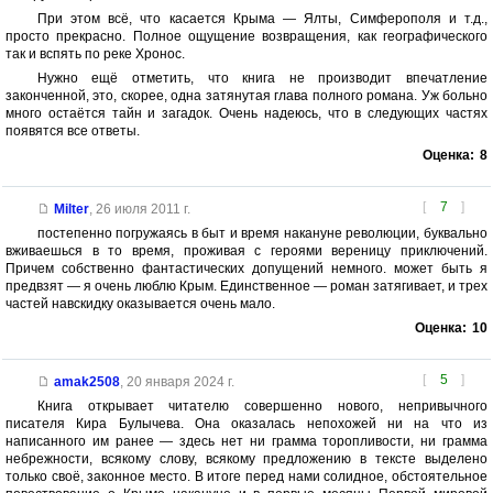
При этом всё, что касается Крыма — Ялты, Симферополя и т.д.,
просто прекрасно. Полное ощущение возвращения, как географического
так и вспять по реке Хронос.
Нужно ещё отметить, что книга не производит впечатление
законченной, это, скорее, одна затянутая глава полного романа. Уж больно
много остаётся тайн и загадок. Очень надеюсь, что в следующих частях
появятся все ответы.
Оценка:
8
[
7
]
Milter
,
26 июля 2011 г.
постепенно погружаясь в быт и время накануне революции, буквально
вживаешься в то время, проживая с героями вереницу приключений.
Причем собственно фантастических допущений немного. может быть я
предвзят — я очень люблю Крым. Единственное — роман затягивает, и трех
частей навскидку оказывается очень мало.
Оценка:
10
[
5
]
amak2508
,
20 января 2024 г.
Книга открывает читателю совершенно нового, непривычного
писателя Кира Булычева. Она оказалась непохожей ни на что из
написанного им ранее — здесь нет ни грамма торопливости, ни грамма
небрежности, всякому слову, всякому предложению в тексте выделено
только своё, законное место. В итоге перед нами солидное, обстоятельное