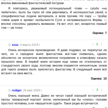
вполне вменяемый фантастический Антураж.
Я повторюсь, уважаемый потенциальный: чтиво — сугубо «на
любителя», было бы глупо об сём умалчивать. И неспешностью своей, и
специфичностью подачи материала, и всем прочим. Но пару — тройку
томов шарм и аромат необычности Сути и нетривиальности Формы —
вполне способны удержать внимание. Уж вот этот, вот, конкретно первый
том — уж точно
Оценка:
7
[
5
]
xeax
,
4 марта 2016 г.
Очень интересное произведение. Я даже подумал, не перепутал ли
чего, но к середине книги фантастика всё-таки появилась, однако
абсолютно не испортила великолепное погружение в атмосферу начала
прошлого века. В первой книге история еще никак не отклонилась от
стандартного своего хода, поэтому многим покажется непонятным, зачем
для такого романа было приплетать фантастику. В следующей книге всё
встанет на свои места.
Оценка:
10
[
3
]
rediger
,
26 мая 2009 г.
Очень хорошая книга. Давно не читал такой хорошей исторической
прозы: прекрасный портрет эпохи, написанный как бы «снизу», глазами
простого человека, а не «вершителя судеб». Такое редко встречается.