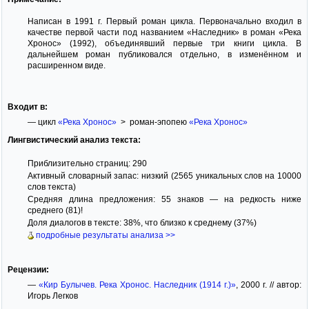
Написан в 1991 г. Первый роман цикла. Первоначально входил в
качестве первой части под названием «Наследник» в роман «Река
Хронос» (1992), объединявший первые три книги цикла. В
дальнейшем роман публиковался отдельно, в изменённом и
расширенном виде.
Входит в:
— цикл
«Река Хронос»
> роман-эпопею
«Река Хронос»
Лингвистический анализ текста:
Приблизительно страниц: 290
Активный словарный запас: низкий (2565 уникальных слов на 10000
слов текста)
Средняя длина предложения: 55 знаков — на редкость ниже
среднего (81)!
Доля диалогов в тексте: 38%, что близко к среднему (37%)
подробные результаты анализа >>
Рецензии:
—
«Кир Булычев. Река Хронос. Наследник (1914 г.)»
, 2000 г. // автор:
Игорь Легков