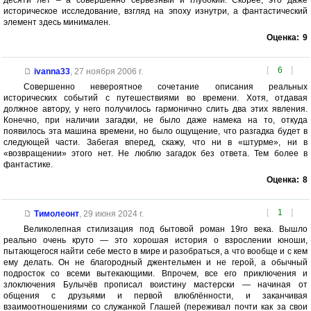
историческое исследование, взгляд на эпоху изнутри, а фантастический
элемент здесь минимален.
Оценка:
9
[
6
]
ivanna33
,
27 ноября 2006 г.
Совершенно невероятное сочетание описания реальных
исторических событий с путешествиями во времени. Хотя, отдавая
должное автору, у него получилось гармонично слить два этих явления.
Конечно, при наличии загадки, не было даже намека на то, откуда
появилось эта машина времени, но было ощущение, что разгадка будет в
следующей части. Забегая вперед, скажу, что ни в «штурме», ни в
«возвращении» этого нет. Не люблю загадок без ответа. Тем более в
фантастике.
Оценка:
8
[
1
]
Тимолеонт
,
29 июня 2024 г.
Великолепная стилизация под бытовой роман 19го века. Вышло
реально очень круто — это хорошая история о взрослении юноши,
пытающегося найти себе место в мире и разобраться, а что вообще и с кем
ему делать. Он не благородный джентельмен и не герой, а обычный
подросток со всеми вытекающими. Впрочем, все его приключения и
злоключения Булычёв прописал воистину мастерски — начиная от
общения с друзьями и первой влюблённости, и заканчивая
взаимоотношениями со служанкой Глашей (переживал почти как за свои