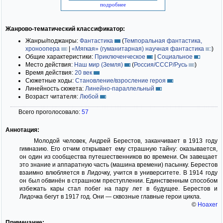
подробнее
Жанрово-тематический классификатор:
Жанры/поджанры:
Фантастика
(
Темпоральная фантастика,
хроноопера
|
«Мягкая» (гуманитарная) научная фантастика
)
Общие характеристики:
Приключенческое
|
Социальное
Место действия:
Наш мир (Земля)
(
Россия/СССР/Русь
)
Время действия:
20 век
Сюжетные ходы:
Становление/взросление героя
Линейность сюжета:
Линейно-параллельный
Возраст читателя:
Любой
Всего проголосовало:
57
Аннотация:
Молодой человек, Андрей Берестов, заканчивает в 1913 году
гимназию. Его отчим открывает ему страшную тайну: оказывается,
он один из сообщества путешественников во времени. Он завещает
это знание и аппаратную часть (машина времени) пасынку. Берестов
взаимно влюбляется в Лидочку, учится в университете. В 1914 году
он был обвинён в страшном преступлении. Единственным способом
избежать кары стал побег на пару лет в будущее. Берестов и
Лидочка бегут в 1917 год. Они — сквозные главные герои цикла.
©
Hoaxer
Примечание: