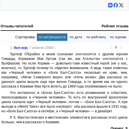
Отзывы читателей
Рейтинг отзыва
Сортировка:
по актуальности
по дате
по рейтингу
по оценке
[
6
]
Кел-кор
,
7 апреля 2008 г.
Турлоф О'Брайен в моем сознании соотносится с другим героем
Говарда, Кормаком Мак Артом (так же, как Ательстан соотносится с
Вулфером). Но если Кормак — довольно-таки известный герой (не у нас,
конечно), то Турлоф почему-то обделен вниманием. А ведь такие новеллы
как «Черный человек» и «Боги Бал-Сагота» нисколько не хуже, чем,
например, «Мечи Северного моря» или «Ночь волка». Два рассказа из
данного цикла вышли еще при жизни Говарда, в то время как ни одного
рассказа о Кормаке Мак Арте вплоть до 1969 года опубликовано не было.
Что интересно, в «Богах Бал-Сагота» есть упоминание о событиях,
происходивших в «Черном человеке». То есть по внутренней хронологии
цикла сначала идет «Черный человек», потом — «Боги Бал-Сагота». А при
выходе в «Weird Tales» все было наоборот: оба рассказа вышли в 1931 году,
но «Боги Бал-Сагота» в октябре, а «Черный человек» — в декабре!
P. S. Фантастических и мистических элементов в рассказах этого цикла
больше, чем в рассказах о Кормаке.
Оценка:
9