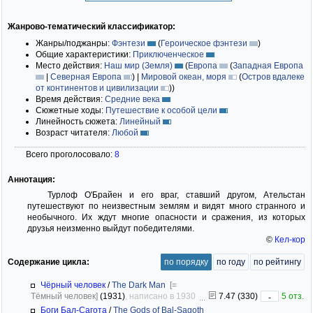
Жанрово-тематический классификатор:
Жанры/поджанры:
Фэнтези
(
Героическое фэнтези
)
Общие характеристики:
Приключенческое
Место действия:
Наш мир (Земля)
(
Европа
(
Западная Европа
|
Северная Европа
)
|
Мировой океан, моря
(
Остров вдалеке
от континентов и цивилизации
)
)
Время действия:
Средние века
Сюжетные ходы:
Путешествие к особой цели
Линейность сюжета:
Линейный
Возраст читателя:
Любой
Всего проголосовало:
8
Аннотация:
Турлоф О'Брайен и его враг, ставший другом, Ательстан
путешествуют по неизвестным землям и видят много странного и
необычного. Их ждут многие опасности и сражения, из которых
друзья неизменно выйдут победителями.
©
Кел-кор
Содержание цикла:
по порядку
по году
по рейтингу
Чёрный человек
/
The Dark Man
[=
Тёмный человек]
(1931)
, написано в 1930
7.47 (330)
5 отз.
-
Боги Бал-Сагота
/
The Gods of Bal-Sagoth