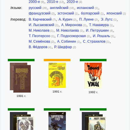
2000-е
,
2010-е
,
2020-е
(9)
(13)
(4)
/языки:
русский
,
английский
,
испанский
,
(26)
(18)
(1)
французский
,
эстонский
,
болгарский
,
японский
(2)
(1)
(1)
(1)
/перевод:
В. Карчевский
,
А. Курич
,
П. Луине
,
Э. Лутс
,
(7)
(2)
(2)
(1)
И. Лысаковский
,
А. Миронова
,
T. Накамура
,
(1)
(1)
(1)
М. Николаев
,
М. Николаева
,
И. Петрушкин
,
(1)
(1)
(4)
Т. Пеэтерсоо
,
Г. Подосокорская
,
И. Рошаль
,
(1)
(2)
(1)
М. Семёнова
,
А. Собинин
,
С. Страхилов
,
(2)
(1)
(1)
В. Фёдоров
,
Р. Шидфар
(4)
(2)
1991 г.
1992 г.
1991 г.