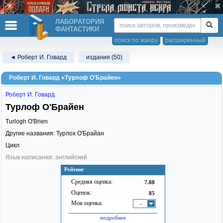
ЛАБОРАТОРИЯ
ФАНТАСТИКИ
поиск по жанру
расширенный
◄ Роберт И. Говард
издания (50)
Роберт И. Говард «Турлоф О'Брайен»
Роберт И. Говард
Турлоф О'Брайен
Turlogh O'Brien
Другие названия: Турлох О'Брайан
Цикл
Язык написания: английский
Рейтинг
Средняя оценка:
7.88
Оценок:
85
Моя оценка:
-
подробнее