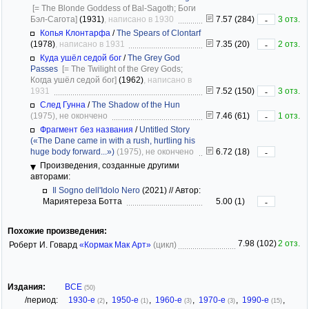
[= The Blonde Goddess of Bal-Sagoth; Боги
Бэл-Сагота]
(1931)
, написано в 1930
7.57 (284)
3 отз.
-
Копья Клонтарфа
/
The Spears of Clontarf
(1978)
, написано в 1931
7.35 (20)
2 отз.
-
Куда ушёл седой бог
/
The Grey God
Passes
[= The Twilight of the Grey Gods;
Когда ушёл седой бог]
(1962)
, написано в
1931
7.52 (150)
3 отз.
-
След Гунна
/
The Shadow of the Hun
(1975), не окончено
7.46 (61)
1 отз.
-
Фрагмент без названия
/
Untitled Story
(«The Dane came in with a rush, hurtling his
huge body forward...»)
(1975), не окончено
6.72 (18)
-
Произведения, созданные другими
авторами:
Il Sogno dell'Idolo Nero
(2021)
//
Автор:
Мариятереза Ботта
5.00 (1)
-
Похожие произведения:
7.98 (102)
2 отз.
Роберт И. Говард
«Кормак Мак Арт»
(цикл)
Издания:
ВСЕ
(50)
/период:
1930-е
,
1950-е
,
1960-е
,
1970-е
,
1990-е
,
(2)
(1)
(3)
(3)
(15)