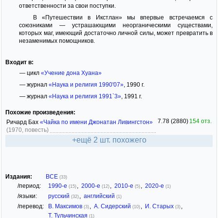
ответственности за свои поступки.
В «Путешествии в Икстлан» мы впервые встречаемся с
союзниками — устрашающими неорганическими существами,
которых маг, имеющий достаточно личной силы, может превратить в
незаменимых помощников.
Входит в:
— цикл
«Учение дона Хуана»
— журнал
«Наука и религия 1990'07»
, 1990 г.
— журнал
«Наука и религия 1991`3»
, 1991 г.
Похожие произведения:
7.78 (2880)
154 отз.
Ричард Бах
«Чайка по имени Джонатан Ливингстон»
(1970, повесть)
+ещё 2 шт. похожего
Издания:
ВСЕ
(33)
/период:
1990-е
,
2000-е
,
2010-е
,
2020-е
(15)
(12)
(5)
(1)
/языки:
русский
,
английский
(32)
(1)
/перевод:
В. Максимов
,
А. Сидерский
,
И. Старых
,
(3)
(10)
(3)
Т. Тульчинская
(1)