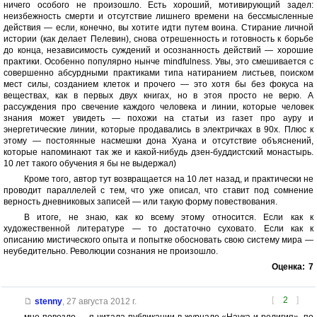
ничего особого не произошло. Есть хороший, мотивирующий задел:
неизбежность смерти и отсутствие лишнего времени на бессмысленные
действия — если, конечно, вы хотите идти путем воина. Стирание личной
истории (как делает Пелевин), снова отрешенность и готовность к борьбе
до конца, независимость суждений и осознанность действий — хорошие
практики. Особенно популярно нынче mindfulness. Увы, это смешивается с
совершенно абсурдными практиками типа натиранием листьев, поиском
мест силы, созданием клеток и прочего — это хотя бы без фокуса на
веществах, как в первых двух книгах, но в этоя просто не верю. А
рассуждения про свечение каждого человека и линии, которые человек
знания может увидеть — похожи на статьи из газет про ауру и
энергетические линии, которые продавались в электричках в 90х. Плюс к
этому — постоянные насмешки дона Хуана и отсутствие объяснений,
которые напоминают так же и какой-нибудь дзен-буддистский монастырь.
10 лет такого обучения я бы не выдержал)
Кроме того, автор тут возвращается на 10 лет назад, и практически не
проводит параллелей с тем, что уже описал, что ставит под сомнение
верность дневниковых записей — или такую форму повествования.
В итоге, не знаю, как ко всему этому относится. Если как к
художественной литературе — то достаточно суховато. Если как к
описанию мистического опыта и попытке обосновать свою систему мира —
неубедительно. Революции сознания не произошло.
Оценка:
7
[
2
]
stenny
,
27 августа 2012 г.