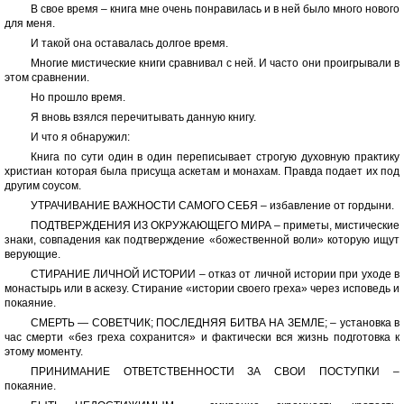
В свое время – книга мне очень понравилась и в ней было много нового
для меня.
И такой она оставалась долгое время.
Многие мистические книги сравнивал с ней. И часто они проигрывали в
этом сравнении.
Но прошло время.
Я вновь взялся перечитывать данную книгу.
И что я обнаружил:
Книга по сути один в один переписывает строгую духовную практику
христиан которая была присуща аскетам и монахам. Правда подает их под
другим соусом.
УТРАЧИВАНИЕ ВАЖНОСТИ САМОГО СЕБЯ – избавление от гордыни.
ПОДТВЕРЖДЕНИЯ ИЗ ОКРУЖАЮЩЕГО МИРА – приметы, мистические
знаки, совпадения как подтверждение «божественной воли» которую ищут
верующие.
СТИРАНИЕ ЛИЧНОЙ ИСТОРИИ – отказ от личной истории при уходе в
монастырь или в аскезу. Стирание «истории своего греха» через исповедь и
покаяние.
СМЕРТЬ — СОВЕТЧИК; ПОСЛЕДНЯЯ БИТВА НА ЗЕМЛЕ; – установка в
час смерти «без греха сохранится» и фактически вся жизнь подготовка к
этому моменту.
ПРИНИМАНИЕ ОТВЕТСТВЕННОСТИ ЗА СВОИ ПОСТУПКИ –
покаяние.