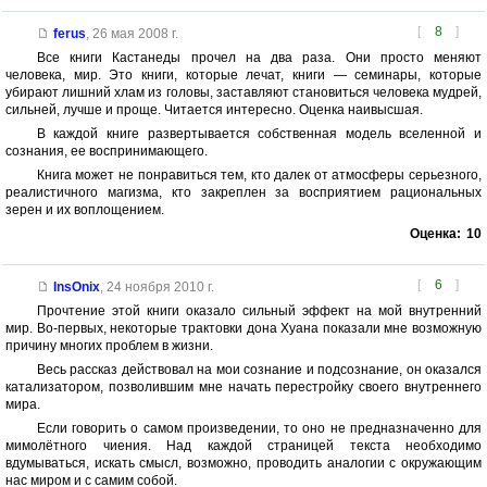
[
8
]
ferus
,
26 мая 2008 г.
Все книги Кастанеды прочел на два раза. Они просто меняют
человека, мир. Это книги, которые лечат, книги — семинары, которые
убирают лишний хлам из головы, заставляют становиться человека мудрей,
сильней, лучше и проще. Читается интересно. Оценка наивысшая.
В каждой книге развертывается собственная модель вселенной и
сознания, ее воспринимающего.
Книга может не понравиться тем, кто далек от атмосферы серьезного,
реалистичного магизма, кто закреплен за восприятием рациональных
зерен и их воплощением.
Оценка:
10
[
6
]
InsOnix
,
24 ноября 2010 г.
Прочтение этой книги оказало сильный эффект на мой внутренний
мир. Во-первых, некоторые трактовки дона Хуана показали мне возможную
причину многих проблем в жизни.
Весь рассказ действовал на мои сознание и подсознание, он оказался
катализатором, позволившим мне начать перестройку своего внутреннего
мира.
Если говорить о самом произведении, то оно не предназначенно для
мимолётного чиения. Над каждой страницей текста необходимо
вдумываться, искать смысл, возможно, проводить аналогии с окружающим
нас миром и с самим собой.