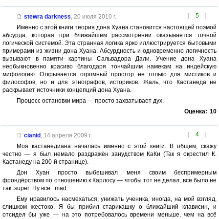
[
5
]
stewra darkness
,
20 июля 2010 г.
Именно с этой книги теория дона Хуана становится настоящей поэмой
абсурда, которая при ближайшем рассмотрении оказывается точной
логической системой. Эта странная логика ярко иллюстрируется бытовыми
примерами из жизни дона Хуана. Абсурдность и одновременно логичность
вызывают в памяти картины Сальвадора Дали. Учение дона Хуана
необыкновенно красиво благодаря тончайшим намекам на индейскую
мифологию. Открывается огромный простор не только для мистиков и
философов, но и для этнографов, историков. Жаль, что Кастанеда не
раскрывает источники концепций дона Хуана.
Процесс остановки мира — просто захватывает дух.
Оценка:
10
[
4
]
cianid
,
14 апреля 2009 г.
Моя кастанедиана началась именно с этой книги. В общем, скажу
честно — я был немало раздражён занудством КаКи (Так я окрестил К.
Кастанеду на 200-й странице).
Дон Хуан просто выбешивал меня своим беспримерным
фрондёрством по отношению к Карлосу — чтобы тот не делал, всё было не
так.:super: Ну всё. :mad:
Ему нравилось насмехаться, унижать ученика, иногда, на мой взгляд,
слишком жестоко. Я бы прибил старикашку о ближайший клависин, и
отсидел бы уже — на это потребовалось времени меньше, чем на всё