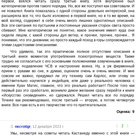
первой, взялся читать сразу третью книгу, хотя внутренне был
категорически против такого порядка. Но, все же поступил как советовали. И
не пожалел. Книга показалась с одной стороны довольно интересной, она
расширяла все то, что было изложено в первой книге, но в то же время, на
мой взгляд, содержит в себе очень много лишних однотипных описаний.
Все эти скитания по пустыням и постоянные указания сторон света просто
сбивают. Мне категорически не понятно, какое значение имеет куда они
сидели лицом, с какой стороны дул ветер, и прочее, прочее, прочее... Я
понимаю, что это дневники, но просто каждый поход в горы сопровождается
этими садистскими описаниями.
Что удивило, так это практически полное отсутствие описания в
третьей книги моментов употребления психотропных веществ. Также
трудно не согласиться с его основными положениями озвученными в книге,
например: подавление ЧСВ и настроение воина. Ну, а уж фирменный
прием с руками во сне, я думаю, оценили очень и очень многие. И мне
совсем не важно, придумал ли эту технику сам Карлос, или этому он
действительно научился у индейцев, или даже у реального человека с
именем Хуан Матис, главное, что это реально работает! После того как
первый раз это сработало, возникло дикое желание сразу перейти к книге
«Искусство сновидения», но сдержался. Решил читать все по порядку.
Точнее как рекомендовано, после третьей — вторую, а потом четвертую
книги. Все-таки есть в его творчестве что-то притягательное.
Оценка:
9
[
2
]
necrotigr
,
12 декабря 2023 г.
Увы, несмотря на советы читать Кастанеду именно с этой книги —