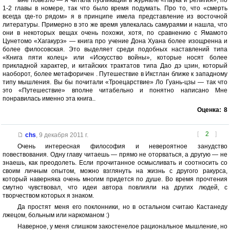
мне повезло — я читала публикации в журнале «Наука и религия», по
1-2 главы в номере, так что было время подумать. Про то, что «смерть
всегда где-то рядом» я в принципе имела представление из восточной
литературы. Примерно в это же время увлекалась самураями и нашла, что
они в некоторых вещах очень похожи, хотя, по сравнению с Ямамото
Цунетомо «Хагакурэ» — книга про учение Дона Хуана более изощренна и
более филосовская. Это выделяет среди подобных наставлений типа
«Книга пяти колец» или «Искусство войны», которые носят более
прикладной характер, и китайских трактатов типа Дао дэ цзин, который
наоборот, более метафоричен . Путешествие в Икстлан ближе к западному
типу мышления. Вы бы почитали «Троецарствие» Ло Гуань-цзы — так что
это «Путешествие» вполне читабельно и понятно написано Мне
понравилась именно эта книга..
Оценка:
8
[
2
]
chs
,
9 декабря 2011 г.
Очень интересная философия и невероятное занудство
повествования. Одну главу читаешь — прямо не оторваться, а другую — не
знаешь, как преодолеть. Если прочитанное осмысливать и соотносить со
своим личным опытом, можно взглянуть на жизнь с другого ракурса,
который наверняка очень многим придется по душе. Во время прочтения
смутно чувствовал, что идеи автора повлияли на других людей, с
творчеством которых я знаком.
Да простят меня его поклонники, но в остальном считаю Кастанеду
лжецом, больным или наркоманом :)
Наверное, у меня слишком закостенелое рациональное мышление, но