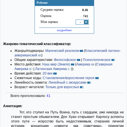
Рейтинг
Средняя оценка:
8.46
Оценок:
741
Моя оценка:
-
подробнее
Жанрово-тематический классификатор:
Жанры/поджанры:
Магический реализм
(
Классический латино-
американский
)
Общие характеристики:
Философское
|
Психологическое
Место действия:
Наш мир (Земля)
(
Америка
(
Северная
Америка
|
Латинская Америка
)
)
Время действия:
20 век
Сюжетные ходы:
Становление/взросление героя
Линейность сюжета:
Линейный с экскурсами
Возраст читателя:
Только для взрослых
Всего проголосовало:
41
Аннотация:
Тот, кто ступил на Путь Воина, путь с сердцем, уже никогда не
станет простым обывателем. Дон Хуан открывает Карлосу аспекты
этого пути — искусство быть недостижимым, стирание личной
истории, концепцию «смерти как советчика», принятие