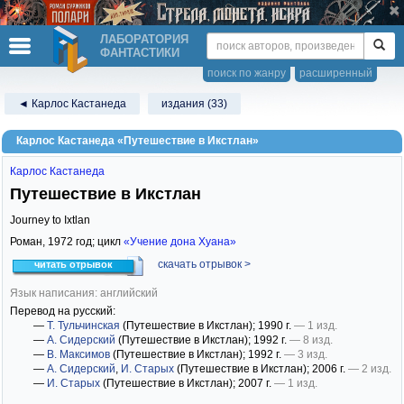
ЛАБОРАТОРИЯ
ФАНТАСТИКИ
поиск по жанру
расширенный
◄ Карлос Кастанеда
издания (33)
Карлос Кастанеда «Путешествие в Икстлан»
Карлос Кастанеда
Путешествие в Икстлан
Journey to Ixtlan
Роман,
1972
год; цикл
«Учение дона Хуана»
скачать отрывок >
читать отрывок
Язык написания: английский
Перевод на русский:
—
Т. Тульчинская
(Путешествие в Икстлан)
; 1990 г.
— 1 изд.
—
А. Сидерский
(Путешествие в Икстлан)
; 1992 г.
— 8 изд.
—
В. Максимов
(Путешествие в Икстлан)
; 1992 г.
— 3 изд.
—
А. Сидерский
,
И. Старых
(Путешествие в Икстлан)
; 2006 г.
— 2 изд.
—
И. Старых
(Путешествие в Икстлан)
; 2007 г.
— 1 изд.