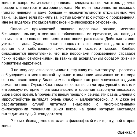
книга в жанре магического реализма, следовательно читатель должен
поверить и вжиться в историю романа. Но меня постоянно не покидало
чувство неверия и даже больше -- незначительности открываемых мне
тайн. Т.е. даже если принять за чистую монету всю историю произведения,
мне не виделось это как религиозное и философское откровение.
Описание приключений главного персонажа рваное, местами
безэмоциональное, а местами необоснованно истерическое, что наводит
на мысли о не вполне вменяемом состоянии расказчика. Действия самого
учителя -- дона Хуана -- часто неадекватны и нелогичны даже с точки
зрения его собственного «мистического скрытого мира». Вообще
складывается впечатление, что все персонажи произведения страдают
психическими отклонениями, вызванными асоциальным образом жизни и
принятием наркотиков.
Я не могу серьезно воспринимать эту книгу как литературу -- рассказы
о блужданиях в мексиканской пустыне в компании «шамана» не от мира
сего вызывают зевоту. Более чем на собрание антропологических выдумок
роман не тянет. Однако Кастанеда известен не за литературный стиль или
интересную историю -- его мистические откровения затронули множество
умов в свое время. Впрочем это время прошло и сейчас эти размышления о
мироустройстве выглядят очень слабо и малоинтересно. И я даже не
рассматриваю случай читателя, знакомого с многочисленными
философскими течениями 18-20 веков, на фоне которых Кастанеда
выглядит как сущий неандерталец.
Резюме: безнадежно отсталая с философской и литературной сторон
книга
Оценка:
4