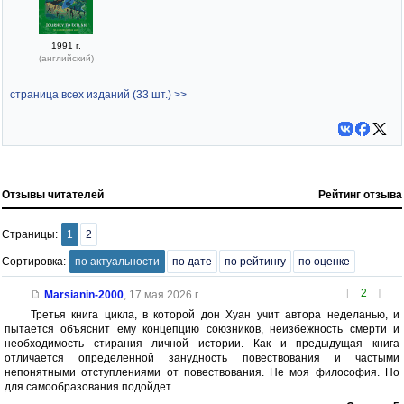
1991 г.
(английский)
страница всех изданий (33 шт.) >>
Отзывы читателей
Рейтинг отзыва
Страницы:
1
2
Сортировка:
по актуальности
по дате
по рейтингу
по оценке
[
2
]
Marsianin-2000
,
17 мая 2026 г.
Третья книга цикла, в которой дон Хуан учит автора неделанью, и
пытается объяснит ему концепцию союзников, неизбежность смерти и
необходимость стирания личной истории. Как и предыдущая книга
отличается определенной занудность повествования и частыми
непонятными отступлениями от повествования. Не моя философия. Но
для самообразования подойдет.