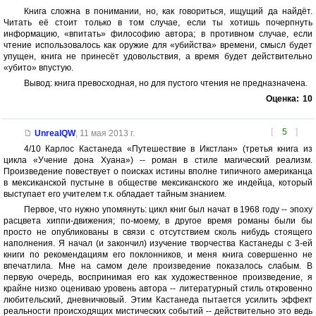
Книга сложна в понимании, но, как говориться, ищущий да найдёт.
Читать её стоит только в том случае, если ты хотишь почерпнуть
информацию, «впитать» философию автора; в противном случае, если
чтение использовалось как оружие для «убийства» времени, смысл будет
упущен, книга не принесёт удовольствия, а время будет действительно
«убито» впустую.
Вывод: книга превосходная, но для пустого чтения не предназначена.
Оценка:
10
[
5
]
UnrealQW
,
11 мая 2013 г.
4/10 Карлос Кастанеда «Путешествие в Икстлан» (третья книга из
цикла «Учение дона Хуана») -- роман в стиле магический реализм.
Произведение повествует о поисках истины вполне типичного американца
в мексиканской пустыне в обществе мексиканского же индейца, который
выступает его учителем т.к. обладает тайным знанием.
Первое, что нужно упомянуть: цикл книг был начат в 1968 году -- эпоху
расцвета хиппи-движения; по-моему, в другое время романы были бы
просто не опубликованы в связи с отсутствием сколь нибудь стоящего
наполнения. Я начал (и закончил) изучение творчества Кастанеды с 3-ей
книги по рекомендациям его поклонников, и меня книга совершенно не
впечатлила. Мне на самом деле произведение показалось слабым. В
первую очередь, воспринимая его как художественное произведение, я
крайне низко оцениваю уровень автора -- литературный стиль откровенно
любительский, дневничковый. Этим Кастанеда пытается усилить эффект
реальности происходящих мистических событий -- действительно это ведь