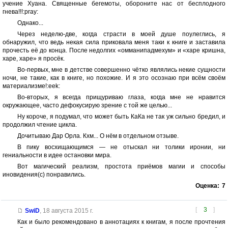
учение Хуана. Священные бегемоты, обороните нас от бесплодного
гнева!!!:pray:
Однако...
Через неделю-две, когда страсти в моей душе поулеглись, я
обнаружил, что ведь некая сила приковала меня таки к книге и заставила
прочесть её до конца. После недолгих «омманипадмехум» и «харе кришна,
харе, харе» я просёк.
Во-первых, мне в детстве совершенно чётко являлись некие сущности
ночи, не такие, как в книге, но похожие. И я это осознаю при всём своём
материализме!:eek:
Во-вторых, я всегда прищуриваю глаза, когда мне не нравится
окружающее, часто дефокусирую зрение с той же целью...
Ну короче, я подумал, что может быть КаКа не так уж сильно бредил, и
продолжил чтение цикла.
Дочитываю Дар Орла. Кхм... О нём в отдельном отзыве.
В пику восхищающимся — не отыскал ни толики иронии, ни
гениальности в идее остановки мира.
Вот магический реализм, простота приёмов магии и способы
иновидения(с) понравились.
Оценка:
7
[
3
]
SwiD
,
18 августа 2015 г.
Как и было рекомендовано в аннотациях к книгам, я после прочтения