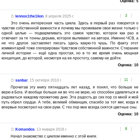
Оценка:
5
[
3
]
lennox1the1lion
,
8 апреля 2025 г.
Это очень интересная часть цикла. Здесь в первый раз говорится о
чувстве собственной важности и почему мы проживаем свои жизни только с
одной целью — подкармливать это самое чувство, которое как раз и
отвечает за те тонны дерьма, которое выливают на автора. Именно ЧСВ, а
не что другое заставляет писать здесь какую-то чушь. По факту этот
комментарий тоже сгегерирован Чувством собственной важности. Стирание
личной истории — ещё одна простая, но в то же время очень мощная
концепция, до которой, несмотря на ее простоту, самому не дойти.
Оценка:
10
[
11
]
sanbar
,
15 октября 2010 г.
Прочитав эту книгу пятнадцать лет назад, я понял, что больше не
верю в Бога. И вообще больше ни во что не верю, но способен удивляться и
радоваться каждому прожитому дню. Эта радость до сих пор со мной и мой
путь обрел сердце. А тебе, великий обманщик, спасибо за тот миг, когда я
впервые посмотрел на свои руки. С тех пор мне всегда снятся цветные сны.
Оценка:
10
[
8
]
Komandos
,
13 января 2016 г.
Начал знакомство с циклом именно с этой книги.