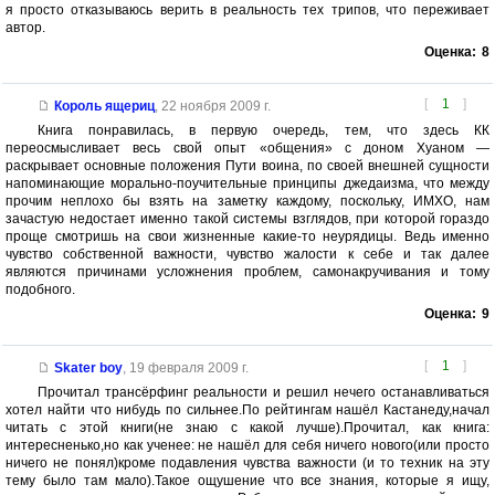
я просто отказываюсь верить в реальность тех трипов, что переживает
автор.
Оценка:
8
[
1
]
Король ящериц
,
22 ноября 2009 г.
Книга понравилась, в первую очередь, тем, что здесь КК
переосмысливает весь свой опыт «общения» с доном Хуаном —
раскрывает основные положения Пути воина, по своей внешней сущности
напоминающие морально-поучительные принципы джедаизма, что между
прочим неплохо бы взять на заметку каждому, поскольку, ИМХО, нам
зачастую недостает именно такой системы взглядов, при которой гораздо
проще смотришь на свои жизненные какие-то неурядицы. Ведь именно
чувство собственной важности, чувство жалости к себе и так далее
являются причинами усложнения проблем, самонакручивания и тому
подобного.
Оценка:
9
[
1
]
Skater boy
,
19 февраля 2009 г.
Прочитал трансёрфинг реальности и решил нечего останавливаться
хотел найти что нибудь по сильнее.По рейтингам нашёл Кастанеду,начал
читать с этой книги(не знаю с какой лучше).Прочитал, как книга:
интересненько,но как ученее: не нашёл для себя ничего нового(или просто
ничего не понял)кроме подавления чувства важности (и то техник на эту
тему было там мало).Такое ощушение что все знания, которые я ищу,