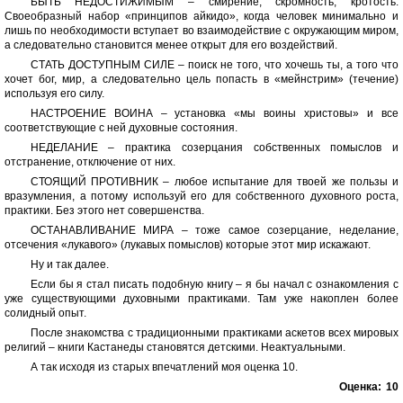
БЫТЬ НЕДОСТИЖИМЫМ – смирение, скромность, кротость.
Своеобразный набор «принципов айкидо», когда человек минимально и
лишь по необходимости вступает во взаимодействие с окружающим миром,
а следовательно становится менее открыт для его воздействий.
СТАТЬ ДОСТУПНЫМ СИЛЕ – поиск не того, что хочешь ты, а того что
хочет бог, мир, а следовательно цель попасть в «мейнстрим» (течение)
используя его силу.
НАСТРОЕНИЕ ВОИНА – установка «мы воины христовы» и все
соответствующие с ней духовные состояния.
НЕДЕЛАНИЕ – практика созерцания собственных помыслов и
отстранение, отключение от них.
СТОЯЩИЙ ПРОТИВНИК – любое испытание для твоей же пользы и
вразумления, а потому используй его для собственного духовного роста,
практики. Без этого нет совершенства.
ОСТАНАВЛИВАНИЕ МИРА – тоже самое созерцание, неделание,
отсечения «лукавого» (лукавых помыслов) которые этот мир искажают.
Ну и так далее.
Если бы я стал писать подобную книгу – я бы начал с ознакомления с
уже существующими духовными практиками. Там уже накоплен более
солидный опыт.
После знакомства с традиционными практиками аскетов всех мировых
религий – книги Кастанеды становятся детскими. Неактуальными.
А так исходя из старых впечатлений моя оценка 10.
Оценка:
10