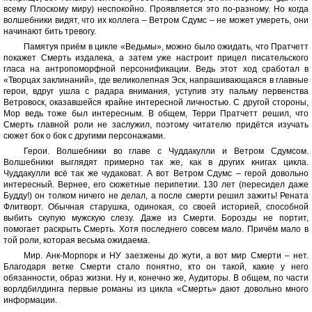
всему Плоскому миру) неспокойно. Проявляется это по-разному. Но когда
волшебники видят, что их коллега – Ветром Сдумс – не может умереть, они
начинают бить тревогу.
Памятуя приём в цикле «Ведьмы», можно было ожидать, что Пратчетт
покажет Смерть издалека, а затем уже настроит прицел писательского
гласа на антропоморфной персонификации. Ведь этот ход сработал в
«Творцах заклинаний», где великолепная Эск, напрашивающаяся в главные
герои, вдруг ушла с радара внимания, уступив эту пальму первенства
Ветровоск, оказавшейся крайне интересной личностью. С другой стороны,
Мор ведь тоже был интересным. В общем, Терри Пратчетт решил, что
Смерть главной роли не заслужил, поэтому читателю придётся изучать
сюжет бок о бок с другими персонажами.
Герои. Волшебники во главе с Чуддакулли и Ветром Сдумсом.
Волшебники выглядят примерно так же, как в других книгах цикла.
Чуддакулли всё так же чудаковат. А вот Ветром Сдумс – герой довольно
интересный. Вернее, его сюжетные перипетии. 130 лет (пересидел даже
Будду!) он толком ничего не делал, а после смерти решил зажить! Рената
Флитворт. Обычная старушка, одинокая, со своей историей, способной
выбить скупую мужскую слезу. Даже из Смерти. Борозды не портит,
помогает раскрыть Смерть. Хотя последнего совсем мало. Причём мало в
той роли, которая весьма ожидаема.
Мир. Анк-Морпорк и НУ заезжены до жути, а вот мир Смерти – нет.
Благодаря ветке Смерти стало понятно, кто он такой, какие у него
обязанности, образ жизни. Ну и, конечно же, Аудиторы. В общем, по части
ворлдбилдинга первые романы из цикла «Смерть» дают довольно много
информации.