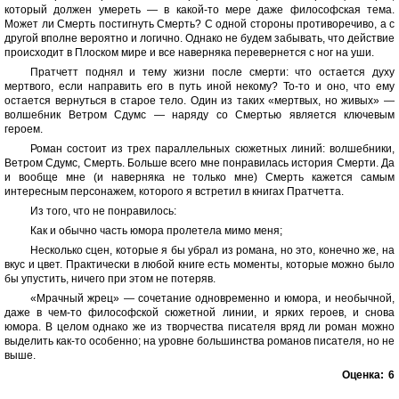
который должен умереть — в какой-то мере даже философская тема.
Может ли Смерть постигнуть Смерть? С одной стороны противоречиво, а с
другой вполне вероятно и логично. Однако не будем забывать, что действие
происходит в Плоском мире и все наверняка перевернется с ног на уши.
Пратчетт поднял и тему жизни после смерти: что остается духу
мертвого, если направить его в путь иной некому? То-то и оно, что ему
остается вернуться в старое тело. Один из таких «мертвых, но живых» —
волшебник Ветром Сдумс — наряду со Смертью является ключевым
героем.
Роман состоит из трех параллельных сюжетных линий: волшебники,
Ветром Сдумс, Смерть. Больше всего мне понравилась история Смерти. Да
и вообще мне (и наверняка не только мне) Смерть кажется самым
интересным персонажем, которого я встретил в книгах Пратчетта.
Из того, что не понравилось:
Как и обычно часть юмора пролетела мимо меня;
Несколько сцен, которые я бы убрал из романа, но это, конечно же, на
вкус и цвет. Практически в любой книге есть моменты, которые можно было
бы упустить, ничего при этом не потеряв.
«Мрачный жрец» — сочетание одновременно и юмора, и необычной,
даже в чем-то философской сюжетной линии, и ярких героев, и снова
юмора. В целом однако же из творчества писателя вряд ли роман можно
выделить как-то особенно; на уровне большинства романов писателя, но не
выше.
Оценка:
6