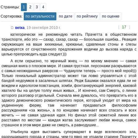
Страницы:
1
2
3
4
Сортировка:
по актуальности
по дате
по рейтингу
по оценке
[
17
]
веtка
,
19 сентября 2010 г.
категорически не рекомендую читать Прачетта в общественном
транспорте, ибо это — сахар, сахар, сахар — бооольшая ошибка... Реакция
окружающих на ваше хихиканье, хрюканье, сдавленые стоны и слезы
варьируется от сочуственного предложения водички до вызова наряда с
целью препроводить куда следует.)))
А если серьезно, то мрачный жнец — по моему мнению — самая
смешная книга о плоском мире. И самая грустная. персонажи раскрываются
с самых неожиданных ракурсов — Чудакулли теперь — просто мой герой)))
Только гениальный администратор может так ловко управляться с этой
бандой недоумков в засаленых шляпах. Редж Башмак оказался едва ли не
вождем и идеологом повстанцев, зомби, фонтанирующий энергией, каковой
хватило бы на целую толпу иных живых... И конечно, сам Смерть, о линии
которого разговор отдельный. Сначала мне думалось, что превратить его в
эдакого демонического романтического героя, который уходит от мира на
уединенную ферму, там начинает предаваться философским
рассуждениям «за жизнь», а по концовке начинает всех спасать и всех
мочить — не самая удачная идея. Но финал этой сюжетной линии все
расставил по местам — каждая жатва заслуживает любви жнеца, самое
страшное в этом мире даже не смерть, а равнодушие...
Улыбнула идея выставить супермаркет в виде вселенского зла,
разрушающего города и страны, чем-то явно не угодили старине Прачетту