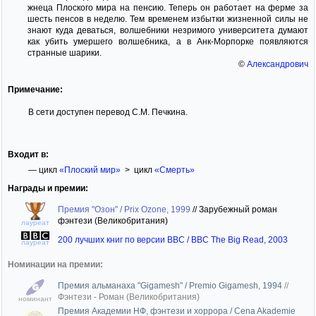
жнеца Плоского мира на пенсию. Теперь он работает на ферме за
шесть пенсов в неделю. Тем временем избытки жизненной силы не
знают куда деваться, волшебники незримого университета думают
как убить умершего волшебника, а в Анк-Морпорке появляются
странные шарики.
©
Александрович
Примечание:
В сети доступен перевод С.М. Печкина.
Входит в:
— цикл
«Плоский мир»
> цикл
«Смерть»
Награды и премии:
Премия "Озон" / Prix Ozone, 1999
//
Зарубежный роман
фэнтези (Великобритания)
лауреат
200 лучших книг по версии BBC / BBC The Big Read, 2003
лауреат
Номинации на премии:
Премия альманаха "Gigamesh" / Premio Gigamesh, 1994
//
Фэнтези - Роман (Великобритания)
номинант
Премия Академии НФ, фэнтези и хоррора / Cena Akademie