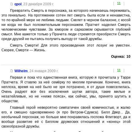
[
11
]
qpol
,
23 декабря 2009 г.
Превратить Смерть в персонажа, за которого начинаешь переживать,
это гениально. На протяжении сотен лет смерть была если и ненавистна,
то по крайней мере не любима людьми. Скелет в черном балахоне, с косой
ни когда не был положительным персонажем. Пратчет наделил Смерть
человеческими чувствами. За юмором и сарказмом скрывается глубокий
смысл. Мне кажется только у Прачета люди стремятся преобрести Смерть
среди друзей не пытаясь получить выгоду от такой дружбы.
Смерть Смерти! Для этого произведения этот лозунг не уместен.
Скорее, Смерти — Жизнь.
Оценка:
10
[
11
]
Wilhelm
,
24 января 2009 г.
Первая и пока что единственная книга, которую я прочитала у Тэрри
Пратчета. Я ставлю за неё семёрку по многим причинам. Конечно, книга
неплоха, время на неё было не зря потрачено, я от души повеселилась.
Очень радуют все без исключения шутки автора, такие милые и
незатейливые, но не «ниже пояса», как сейчас, увы, принято шутить в
обществе.
Главный герой невероятно симпатичен своей комичностью, и жалко
его, и смешно одновременно (я про Ветром-Сдумса). Билл Двер... Да,
необычный персонаж, но больше мне понравилась госпожа Флитворт, да и
вообще развитие её с Биллом дружеских отношений и «конец» этой
своеобразной дружбы.