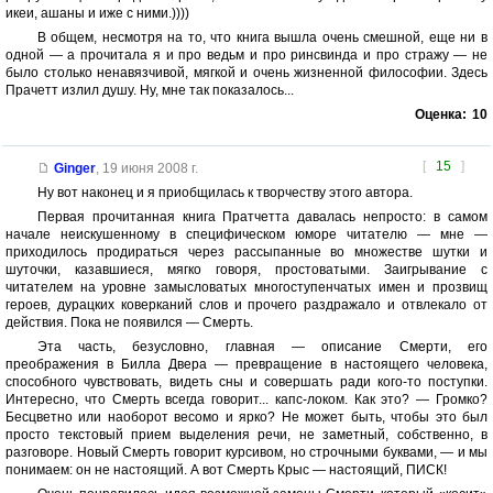
икеи, ашаны и иже с ними.))))
В общем, несмотря на то, что книга вышла очень смешной, еще ни в
одной — а прочитала я и про ведьм и про ринсвинда и про стражу — не
было столько ненавязчивой, мягкой и очень жизненной философии. Здесь
Прачетт излил душу. Ну, мне так показалось...
Оценка:
10
[
15
]
Ginger
,
19 июня 2008 г.
Ну вот наконец и я приобщилась к творчеству этого автора.
Первая прочитанная книга Пратчетта давалась непросто: в самом
начале неискушенному в специфическом юморе читателю — мне —
приходилось продираться через рассыпанные во множестве шутки и
шуточки, казавшиеся, мягко говоря, простоватыми. Заигрывание с
читателем на уровне замысловатых многоступенчатых имен и прозвищ
героев, дурацких коверканий слов и прочего раздражало и отвлекало от
действия. Пока не появился — Смерть.
Эта часть, безусловно, главная — описание Смерти, его
преображения в Билла Двера — превращение в настоящего человека,
способного чувствовать, видеть сны и совершать ради кого-то поступки.
Интересно, что Смерть всегда говорит... капс-локом. Как это? — Громко?
Бесцветно или наоборот весомо и ярко? Не может быть, чтобы это был
просто текстовый прием выделения речи, не заметный, собственно, в
разговоре. Новый Смерть говорит курсивом, но строчными буквами, — и мы
понимаем: он не настоящий. А вот Смерть Крыс — настоящий, ПИСК!