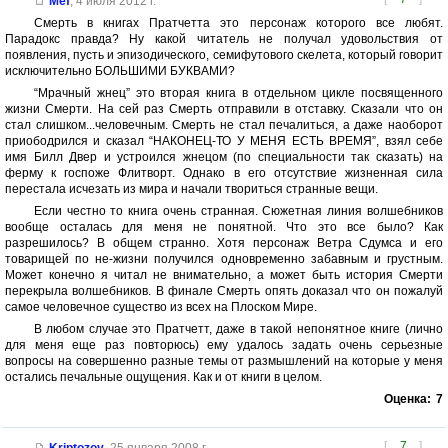
Mef
,
4 июля 2012 г.
Смерть в книгах Пратчетта это персонаж которого все любят.
Парадокс правда? Ну какой читатель не получал удовольствия от
появления, пусть и эпизодического, семифутового скелета, который говорит
исключительно БОЛЬШИМИ БУКВАМИ?
“Мрачный жнец” это вторая книга в отдельном цикле посвященного
жизни Смерти. На сей раз Смерть отправили в отставку. Сказали что он
стал слишком...человечным. Смерть не стал печалиться, а даже наоборот
приободрился и сказал “НАКОНЕЦ-ТО У МЕНЯ ЕСТЬ ВРЕМЯ”, взял себе
имя Билл Двер и устроился жнецом (по специальности так сказать) на
ферму к госпоже Флитворт. Однако в его отсутствие жизненная сила
перестала исчезать из мира и начали твориться странные вещи.
Если честно то книга очень странная. Сюжетная линия волшебников
вообще осталась для меня не понятной. Что это все было? Как
разрешилось? В общем странно. Хотя персонаж Ветра Сдумса и его
товарищей по не-жизни получился одновременно забавным и грустным.
Может конечно я читал не внимательно, а может быть история Смерти
перекрыла волшебников. В финале Смерть опять доказал что он пожалуй
самое человечное существо из всех на Плоском Мире.
В любом случае это Пратчетт, даже в такой непонятное книге (лично
для меня еще раз повторюсь) ему удалось задать очень серьезные
вопросы на совершенно разные темы от размышлений на которые у меня
остались печальные ощущения. Как и от книги в целом.
Оценка:
7
[
7
]