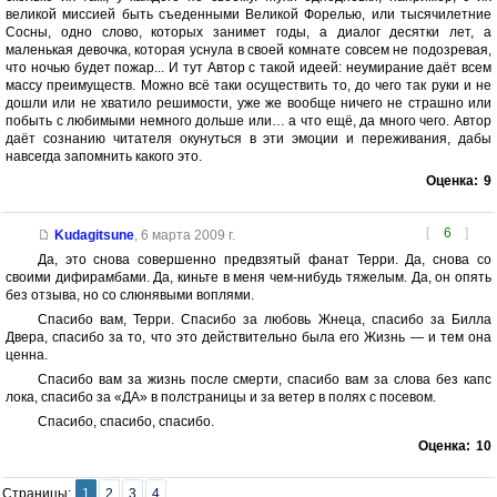
великой миссией быть съеденными Великой Форелью, или тысячилетние
Сосны, одно слово, которых занимет годы, а диалог десятки лет, а
маленькая девочка, которая уснула в своей комнате совсем не подозревая,
что ночью будет пожар... И тут Автор с такой идеей: неумирание даёт всем
массу преимуществ. Можно всё таки осуществить то, до чего так руки и не
дошли или не хватило решимости, уже же вообще ничего не страшно или
побыть с любимыми немного дольше или… а что ещё, да много чего. Автор
даёт сознанию читателя окунуться в эти эмоции и переживания, дабы
навсегда запомнить какого это.
Оценка:
9
[
6
]
Kudagitsune
,
6 марта 2009 г.
Да, это снова совершенно предвзятый фанат Терри. Да, снова со
своими дифирамбами. Да, киньте в меня чем-нибудь тяжелым. Да, он опять
без отзыва, но со слюнявыми воплями.
Спасибо вам, Терри. Спасибо за любовь Жнеца, спасибо за Билла
Двера, спасибо за то, что это действительно была его Жизнь — и тем она
ценна.
Спасибо вам за жизнь после смерти, спасибо вам за слова без капс
лока, спасибо за «ДА» в полстраницы и за ветер в полях с посевом.
Спасибо, спасибо, спасибо.
Оценка:
10
Страницы:
1
2
3
4