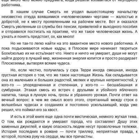
еще много чего можно придумать, когда решили избавиться от неугодного
работника.
В нашем случае Смерть не угодил вышестоящему начальству
неизвестно откуда взявшимися «человеческими» чертами — жалостью и
добротой, не к месту проявленными на рабочем месте. Вот и оказался
Смерть уволенным со службы без пенсии, привилегий и выходного пособия
и отправился постигать на практике, что же такое человеческая жизнь. А
узнать и понять предстоит, ох, как много!
Но не так-то легко найти на это вакантное место нового работника. А
пока подыскиваются новые кадры, в Плоском мире начинает твориться
Боги/сколько их ни есть/знает что. Никто и ничто не умирает, души не могут
найти дорогу в лучший мир, жизненная энергия копится и просто раздирает
Плоскоземье, вытворяя всякие чудеса.
Но, если честно, получилась у сэра Терри иногда смешная, иногда
грустная история о том, что же такое настоящая Жизнь. Как складывается
она из маленьких и больших радостей, мелких и крупных неприятностей, у
кого-то — упорядоченная и степенная, у кого-то — бесшабашная и
сумбурная. Этакая смесь из встреч с друзьями и убойного яблочного
напитка, танца в лунную ночь, грозы и убранного урожая. Почти ответ на
вечный вопрос: в чем же смысл всего этого, спрятанный между строк о
волшебных чудесах и созданиях и постоянно ускользающий, когда уже
решил, что поймал его за хвост.
И есть в этой книге еще одна почти мистическая, немного жуткая тема.
О том, как рождаются и умирают города, что составляет Душу этих
каменных джунглей, и какую опасность людям несут проволочные тележки.
История последних в романе — почти триллер, неприятная правда, к
которой, положа руку на сердце, мы все причастны.