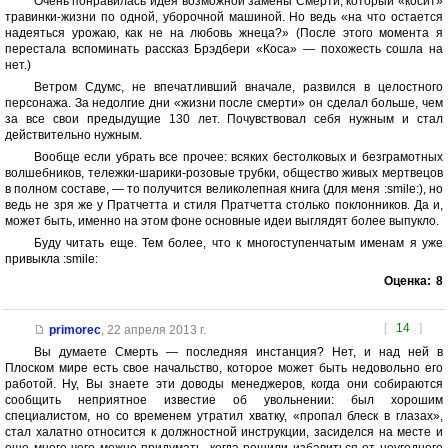
Очень понравилась идея возможной замены Смерти, который «косит»
травинки-жизни по одной, уборочной машиной. Но ведь «на что остается
надеяться урожаю, как не на любовь жнеца?» (После этого момента я
перестала вспоминать рассказ Брэдбери «Коса» — похожесть сошла на
нет.)
Ветром Сдумс, не впечатливший вначале, развился в целостного
персонажа. За недолгие дни «жизни после смерти» он сделал больше, чем
за все свои предыдущие 130 лет. Почувствовал себя нужным и стал
действительно нужным.
Вообще если убрать все прочее: всяких бестолковых и безграмотных
волшебников, тележки-шарики-розовые трубки, общество живых мертвецов
в полном составе, — то получится великолепная книга (для меня :smile:), но
ведь не зря же у Пратчетта и стиля Пратчетта столько поклонников. Да и,
может быть, именно на этом фоне основные идеи выглядят более выпукло.
Буду читать еще. Тем более, что к многоступенчатым именам я уже
привыкла :smile:
Оценка:
8
[
14
]
primorec
,
22 апреля 2013 г.
Вы думаете Смерть — последняя инстанция? Нет, и над ней в
Плоском мире есть свое начальство, которое может быть недовольно его
работой. Ну, Вы знаете эти доводы менеджеров, когда они собираются
сообщить неприятное известие об увольнении: был хорошим
специалистом, но со временем утратил хватку, «пропал блеск в глазах»,
стал халатно относится к должностной инструкции, засиделся на месте и