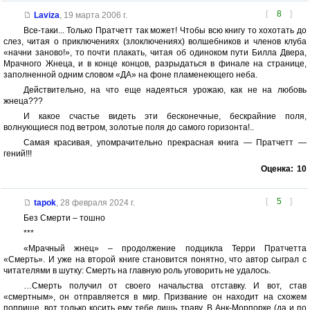
[
8
]
Laviza
,
19 марта 2006 г.
Все-таки... Только Пратчетт так может! Чтобы всю книгу то хохотать до
слез, читая о приключениях (злоключениях) волшебников и членов клуба
«начни заново!», то почти плакать, читая об одиноком пути Билла Двера,
Мрачного Жнеца, и в конце концов, разрыдаться в финале на странице,
заполненной одним словом «ДА» на фоне пламенеющего неба.
Действительно, на что еще надеяться урожаю, как не на любовь
жнеца???
И какое счастье видеть эти бесконечные, бескрайние поля,
волнующиеся под ветром, золотые поля до самого горизонта!..
Самая красивая, упомрачительно прекрасная книга — Пратчетт —
гений!!!
Оценка:
10
[
5
]
tapok
,
28 февраля 2024 г.
Без Смерти – тошно
***
«Мрачный жнец» – продолжение подцикла Терри Пратчетта
«Смерть». И уже на второй книге становится понятно, что автор сыграл с
читателями в шутку: Смерть на главную роль уговорить не удалось.
…Смерть получил от своего начальства отставку. И вот, став
«смертным», он отправляется в мир. Призвание он находит на схожем
поприще, вот только косить ему тебе лишь траву. В Анк-Морпорке (да и по