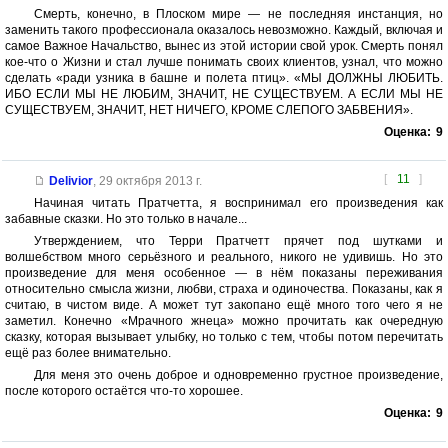
Смерть, конечно, в Плоском мире — не последняя инстанция, но
заменить такого профессионала оказалось невозможно. Каждый, включая и
самое Важное Начальство, вынес из этой истории свой урок. Смерть понял
кое-что о Жизни и стал лучше понимать своих клиентов, узнал, что можно
сделать «ради узника в башне и полета птиц». «МЫ ДОЛЖНЫ ЛЮБИТЬ.
ИБО ЕСЛИ МЫ НЕ ЛЮБИМ, ЗНАЧИТ, НЕ СУЩЕСТВУЕМ. А ЕСЛИ МЫ НЕ
СУЩЕСТВУЕМ, ЗНАЧИТ, НЕТ НИЧЕГО, КРОМЕ СЛЕПОГО ЗАБВЕНИЯ».
Оценка:
9
[
11
]
Delivior
,
29 октября 2013 г.
Начиная читать Пратчетта, я воспринимал его произведения как
забавные сказки. Но это только в начале...
Утверждением, что Терри Пратчетт прячет под шутками и
волшебством много серьёзного и реального, никого не удивишь. Но это
произведение для меня особенное — в нём показаны переживания
относительно смысла жизни, любви, страха и одиночества. Показаны, как я
считаю, в чистом виде. А может тут закопано ещё много того чего я не
заметил. Конечно «Мрачного жнеца» можно прочитать как очередную
сказку, которая вызывает улыбку, но только с тем, чтобы потом перечитать
ещё раз более внимательно.
Для меня это очень доброе и одновременно грустное произведение,
после которого остаётся что-то хорошее.
Оценка:
9