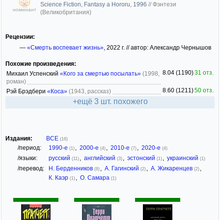
Science Fiction, Fantasy a Hororu, 1996
//
Фэнтези
номинант
(Великобритания)
Рецензии:
—
«Смерть воспевает жизнь»
, 2022 г. // автор: Александр Чернышов
Похожие произведения:
8.04 (1190)
31 отз.
Михаил Успенский
«Кого за смертью посылать»
(1998,
роман)
8.60 (1211)
50 отз.
Рэй Брэдбери
«Коса»
(1943, рассказ)
+ещё 3 шт. похожего
Издания:
ВСЕ
(16)
/период:
1990-е
,
2000-е
,
2010-е
,
2020-е
(1)
(4)
(7)
(4)
/языки:
русский
,
английский
,
эстонский
,
украинский
(11)
(3)
(1)
(1)
/перевод:
Н. Берденников
,
А. Гагинский
,
А. Жикаренцев
,
(8)
(2)
(2)
К. Каэр
,
О. Самара
(1)
(1)