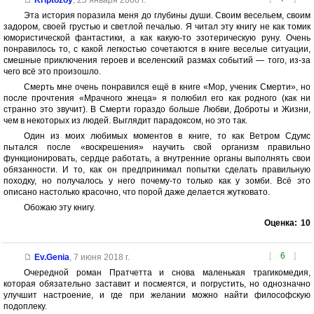
Kriptozoy
,
25 января 2008 г.
Эта история поразила меня до глубины души. Своим весельем, своим
задором, своей грустью и светлой печалью. Я читал эту книгу не как томик
юмористической фантастики, а как какую-то эзотерическую руну. Очень
понравилось то, с какой легкостью сочетаются в книге веселые ситуации,
смешные приключения героев и вселенский размах событий — того, из-за
чего всё это произошло.
Смерть мне очень понравился ещё в книге «Мор, ученик Смерти», но
после прочтения «Мрачного жнеца» я полюбил его как родного (как ни
странно это звучит). В Смерти гораздо больше Любви, Доброты и Жизни,
чем в некоторых из людей. Выглядит парадоксом, но это так.
Один из моих любимых моментов в книге, то как Ветром Сдумс
пытался после «воскрешения» научить свой организм правильно
функционировать, сердце работать, а внутренние органы выполнять свои
обязанности. И то, как он предпринимал попытки сделать правильную
походку, но получалось у него почему-то только как у зомби. Всё это
описано настолько красочно, что порой даже делается жутковато.
Обожаю эту книгу.
Оценка:
10
[
6
]
Ev.Genia
,
7 июня 2018 г.
Очередной роман Пратчетта и снова маленькая трагикомедия,
которая обязательно заставит и посмеятся, и погрустить, но однозначно
улучшит настроение, и где при желании можно найти философскую
подоплеку.