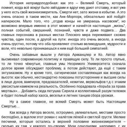
История неправдоподобная: как это – Великий Смерть, который
помнит, когда всё вокруг было звёздами и вдруг ему дают отставку, и вот уже
у него есть свой жизнеизмеритель. Смерти нет, зато жизни в избытке. А это
очень опасно в таком месте, как Анк–Морпорк, обязательно всё пойдёт
наперкосяк. Мало того, что ,,отдав концы не умираешь насовсем'', но
возможно впервые именно в этот момент и начнётся настоящая ,,жизнь'',
полная событий, свершений, познаний, чувств и даже подвига… Два
главных персонажа в разных местах Плоского мира переживают схожие
чувства, один после, а другой на пути: иногда это очень весело, а иногда
очень грустно, потому что оба проявляют столько великодушия, мудрости и
воли, что невольно проникаешься к ним ещё большей симпатией.
Очень забавные вышли у Автора Аркканцлер и Ко. Автор явно
высмеивал современную политику и правящую силу. То ли просто глупые,
то ли точно чёкнутые, главные умы Незримого Университета сначала
долгое время обсуждают проблему, а потом действуют, да ещё с таким
энтузиазмом. Ну и кроме того, сатирическая составляющая как всегда на
высоте: как обычно, нестандартно показаны потусторонние и высшие силы
в лице духов, вампиров, предсказателей, нежитии, вервольфов т.д с этаким
увесистым намеком на реальность. Особенно порадовала «борьба за права
мертвых»… Добавить сюда петушка Сирила и коллективный разум тележек
и будет полный набор хаоса, веселья и летних танцев сбора урожая.
Ну а самое главное, не всякий Смерть может быть Настоящим
Смертью…
Как всегда у Автора весело, остроумно, увлекательно, местами просто
бесподбно, а вцелом этот роман с налётом лёгкой и светлой грусти. Мелкие
песчинки, которые остались в верхней половине жизнеизмерителя –
сколько их там, у каждого по–своему. Мухи однодневки, например, с их