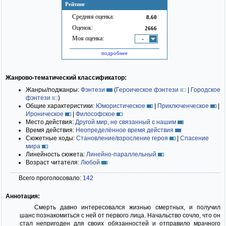
Рейтинг
Средняя оценка:
8.60
Оценок:
2666
Моя оценка:
-
подробнее
Жанрово-тематический классификатор:
Жанры/поджанры:
Фэнтези
(
Героическое фэнтези
|
Городское
фэнтези
)
Общие характеристики:
Юмористическое
|
Приключенческое
|
Ироническое
|
Философское
Место действия:
Другой мир, не связанный с нашим
Время действия:
Неопределённое время действия
Сюжетные ходы:
Становление/взросление героя
|
Спасение
мира
Линейность сюжета:
Линейно-параллельный
Возраст читателя:
Любой
Всего проголосовало:
142
Аннотация:
Смерть давно интересовался жизнью смертных, и получил
шанс познакомиться с ней от первого лица. Начальство сочло, что он
стал непригоден для своих обязанностей и отправило мрачного