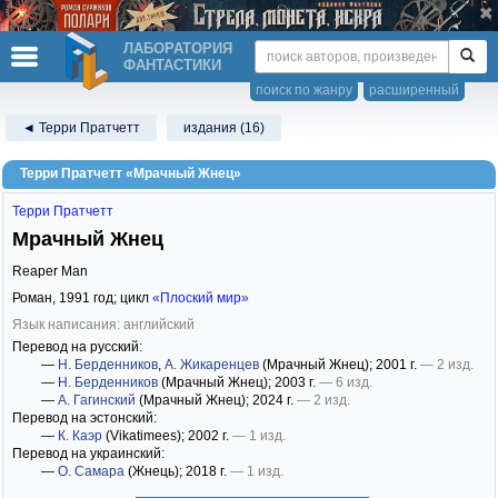
ЛАБОРАТОРИЯ
ФАНТАСТИКИ
поиск по жанру
расширенный
◄ Терри Пратчетт
издания (16)
Терри Пратчетт «Мрачный Жнец»
Терри Пратчетт
Мрачный Жнец
Reaper Man
Роман,
1991
год; цикл
«Плоский мир»
Язык написания: английский
Перевод на русский:
—
Н. Берденников
,
А. Жикаренцев
(Мрачный Жнец)
; 2001 г.
— 2 изд.
—
Н. Берденников
(Мрачный Жнец)
; 2003 г.
— 6 изд.
—
А. Гагинский
(Мрачный Жнец)
; 2024 г.
— 2 изд.
Перевод на эстонский:
—
К. Каэр
(Vikatimees)
; 2002 г.
— 1 изд.
Перевод на украинский:
—
О. Самара
(Жнець)
; 2018 г.
— 1 изд.