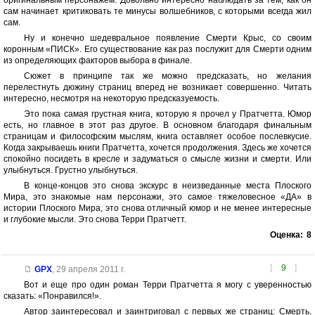
оригинальным персонажем. Довольно интересно наблюдать за тем, как он
сам начинает критиковать те минусы волшебников, с которыми всегда жил
сам.
Ну и конечно шедевральное появление Смерти Крыс, со своим
коронным «ПИСК». Его существование как раз послужит для Смерти одним
из определяющих факторов выбора в финале.
Сюжет в принципе так же можно предсказать, но желания
перелестнуть дюжину страниц вперед не возникает совершенно. Читать
интересно, несмотря на некоторую предсказуемость.
Это пока самая грустная книга, которую я прочел у Пратчетта. Юмор
есть, но главное в этот раз другое. В основном благодаря финальным
страницам и философским мыслям, книга оставляет особое послевкусие.
Когда закрываешь книги Пратчетта, хочется продолжения. Здесь же хочется
спокойно посидеть в кресле и задуматься о смысле жизни и смерти. Или
улыбнуться. Грустно улыбнуться.
В конце-концов это снова экскурс в неизведанные места Плоского
Мира, это знакомые нам персонажи, это самое тяжеловесное «ДА» в
истории Плоского Мира, это снова отличный юмор и не менее интересные
и глубокие мысли. Это снова Терри Пратчетт.
Оценка:
8
[
9
]
GPX
,
29 апреля 2011 г.
Вот и еще про один роман Терри Пратчетта я могу с уверенностью
сказать: «Понравился!».
Автор заинтересовал и заинтриговал с первых же страниц: Смерть,