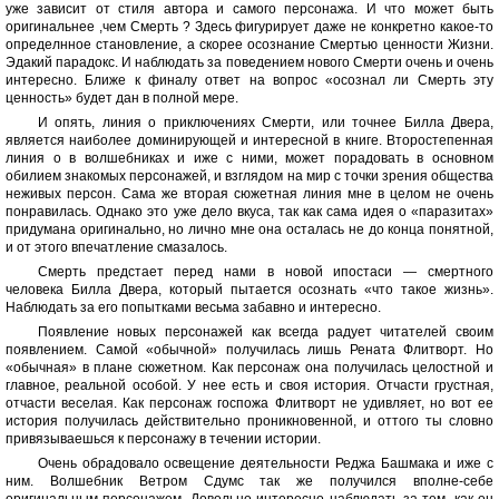
уже зависит от стиля автора и самого персонажа. И что может быть
оригинальнее ,чем Смерть ? Здесь фигурирует даже не конкретно какое-то
определнное становление, а скорее осознание Смертью ценности Жизни.
Эдакий парадокс. И наблюдать за поведением нового Смерти очень и очень
интересно. Ближе к финалу ответ на вопрос «осознал ли Смерть эту
ценность» будет дан в полной мере.
И опять, линия о приключениях Смерти, или точнее Билла Двера,
является наиболее доминирующей и интересной в книге. Второстепенная
линия о в волшебниках и иже с ними, может порадовать в основном
обилием знакомых персонажей, и взглядом на мир с точки зрения общества
неживых персон. Сама же вторая сюжетная линия мне в целом не очень
понравилась. Однако это уже дело вкуса, так как сама идея о «паразитах»
придумана оригинально, но лично мне она осталась не до конца понятной,
и от этого впечатление смазалось.
Смерть предстает перед нами в новой ипостаси — смертного
человека Билла Двера, который пытается осознать «что такое жизнь».
Наблюдать за его попытками весьма забавно и интересно.
Появление новых персонажей как всегда радует читателей своим
появлением. Самой «обычной» получилась лишь Рената Флитворт. Но
«обычная» в плане сюжетном. Как персонаж она получилась целостной и
главное, реальной особой. У нее есть и своя история. Отчасти грустная,
отчасти веселая. Как персонаж госпожа Флитворт не удивляет, но вот ее
история получилась действительно проникновенной, и оттого ты словно
привязываешься к персонажу в течении истории.
Очень обрадовало освещение деятельности Реджа Башмака и иже с
ним. Волшебник Ветром Сдумс так же получился вполне-себе