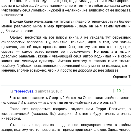
Не оставила равнодушной сцена, когда Билл дарит ей самые дорогие
цветы и конфеты... Лишнее напоминание о том, что любая женщина хочет
чувствовать себя любимой, нужной и желанной, не зависимо от её возраста
и внешности.
В конце было очень жаль «отпускать» главного героя-смерть из более-
менее реального мира в мир призрачный, ведь он был таким чутким и
добрым человеком...
Однако, несмотря на все плюсы книги, я не увидела тут серьёзных
философских вопросов. Ну, понятно, конечно, идея в том, что жизнь
циклична, что её надо прожить достойно, потому что она всего одна, и
смерть — самое естественное её продолжение. Но ведь эти мысли
довольно банальны, каждый уважающий себя автор поднимал их в своих
книгах как минимум однажды! Именно поэтому я ставлю книге только
семёрку. Глубоких нравственных переживаний она у меня не вызвала, хотя,
конечно, вполне возможно, что и я просто не доросла до неё :glasses:
Оценка:
7
[
10
]
febeerovez
,
3 августа 2010 г.
Что может остановить Смерть ? Может ли Он поставить себя на место
человека ? И главное — извлечет ли он что-нибудь из этого опыта ?
Такие вот непростые вопросы, задает нам Терри Пратчетт, в
юмористической (казалось бы) истории. И ответы будут очень и очень
интересны.
Становление персонажа — довольно популярная тема в любом
жанре, поэтому что-то новое в этот прием привнести сложно. Здесь многое