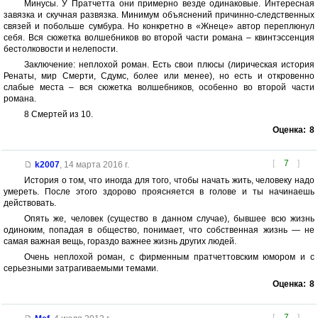
Минусы. У Пратчетта они примерно везде одинаковые. Интересная
завязка и скучная развязка. Минимум объяснений причинно-следственных
связей и побольше сумбура. Но конкретно в «Жнеце» автор переплюнул
себя. Вся сюжетка волшебников во второй части романа – квинтэссенция
бестолковости и нелепости.
Заключение: неплохой роман. Есть свои плюсы (лирическая история
Ренаты, мир Смерти, Сдумс, более или менее), но есть и откровенно
слабые места – вся сюжетка волшебников, особенно во второй части
романа.
8 Смертей из 10.
Оценка:
8
[
7
]
k2007
,
14 марта 2016 г.
История о том, что иногда для того, чтобы начать жить, человеку надо
умереть. После этого здорово проясняется в голове и ты начинаешь
действовать.
Опять же, человек (существо в данном случае), бывшее всю жизнь
одиноким, попадая в общество, понимает, что собственная жизнь — не
самая важная вещь, гораздо важнее жизнь других людей.
Очень неплохой роман, с фирменным пратчеттовским юмором и с
серьезными затрагиваемыми темами.
Оценка:
8
[
7
]