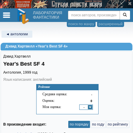
ЛАБОРАТОРИЯ
ФАНТАСТИКИ
поиск по жанру
расширенный
◄ антологии
Дэвид Хартвелл «Year's Best SF 4»
Дэвид Хартвелл
Year's Best SF 4
Антология,
1999
год
Язык написания: английский
Рейтинг
Средняя оценка:
-
Оценок:
0
Моя оценка:
-
В произведение входит:
по порядку
по году
по рейтингу