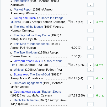
Introduction
(1999)
//
Автор: Дэвид
Хартвелл
-
Market Report
(1998)
//
Автор:
Александр Яблоков
-
Танец для Шивы
/
A Dance to Strange
Musics
(1998)
//
Автор: Грегори Бенфорд
6.97 (47)
4 отз.
-
The Year of the Mouse
(1998)
//
Автор:
Норман Спинрад
-
The Day Before They Came
(1998)
//
Автор: Мэри Сун Ли
-
This Side of Independence
(1998)
//
Автор: Роб Чилсон
6.00 (2)
-
The Twelfth Album
(1998)
//
Автор:
Стивен Бакстер
7.00 (1)
-
История твоей жизни
/
Story of Your
Life
(1998)
//
Автор: Тед Чан
8.27 (2263)
83 отз.
-
Whiptail
(1998)
//
Автор: Роберт Рид
-
Божье око
/
The Eye of God
(1998)
//
Автор: Мэри Розенблюм
6.17 (74)
4 отз.
-
Rules of Engagement
(1998)
//
Автор:
Майкл Флинн
-
Светящиеся двери
/
Radiant Doors
(1998)
//
Автор: Майкл Суэнвик
7.23 (150)
6 отз.
-
Déchiffrer la trame
(1997)
//
Автор: Жан-
Клод Дюниак
-