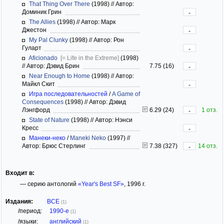
That Thing Over There
(1998)
//
Автор:
Доминик Грин
-
The Allies
(1998)
//
Автор: Марк
Джестон
-
My Pal Clunky
(1998)
//
Автор: Рон
Гуларт
-
Aficionado
[= Life in the Extreme]
(1998)
//
Автор: Дэвид Брин
7.75 (16)
-
Near Enough to Home
(1998)
//
Автор:
Майкл Скит
-
Игра последовательностей
/
A Game of
Consequences
(1998)
//
Автор: Дэвид
Лэнгфорд
6.29 (24)
1 отз.
-
State of Nature
(1998)
//
Автор: Нэнси
Кресс
-
Манеки-неко
/
Maneki Neko
(1997)
//
Автор: Брюс Стерлинг
7.38 (327)
14 отз.
-
Входит в:
— серию антологий
«Year's Best SF»
, 1996 г.
Издания:
ВСЕ
(1)
/период:
1990-е
(1)
/языки:
английский
(1)