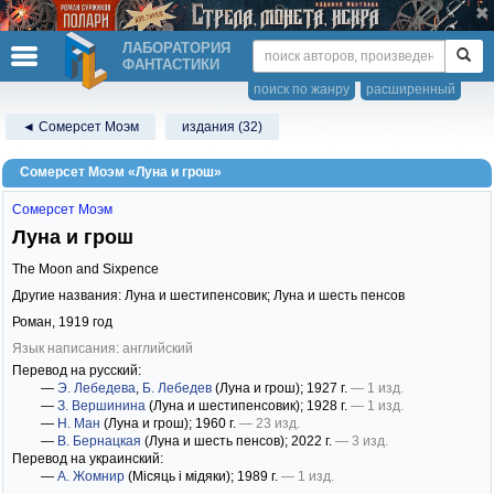
ЛАБОРАТОРИЯ
ФАНТАСТИКИ
поиск по жанру
расширенный
◄ Сомерсет Моэм
издания (32)
Сомерсет Моэм «Луна и грош»
Сомерсет Моэм
Луна и грош
The Moon and Sixpence
Другие названия: Луна и шестипенсовик; Луна и шесть пенсов
Роман,
1919
год
Язык написания: английский
Перевод на русский:
—
Э. Лебедева
,
Б. Лебедев
(Луна и грош)
; 1927 г.
— 1 изд.
—
З. Вершинина
(Луна и шестипенсовик)
; 1928 г.
— 1 изд.
—
Н. Ман
(Луна и грош)
; 1960 г.
— 23 изд.
—
В. Бернацкая
(Луна и шесть пенсов)
; 2022 г.
— 3 изд.
Перевод на украинский:
—
А. Жомнир
(Місяць і мідяки)
; 1989 г.
— 1 изд.