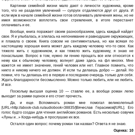
Картинки семейной жизни мало дают о личности художника, кроме
того, что не разделяя увлечений — супруги отдаляются друг от друга. И
если муж в начале семейной жизни готов оплачивать увлечения жены, но не
имея возможности воплотить свои стремления, в итоге перестанет
оплачивать и ее.
Вообще, книга поражает своим разнообразием, здесь каждый найдет
свое. Я и улыбалась, и злилась на непонимание и равнодушие окружающих,
и плакала о своем. Книга совсем не сентиментальна, но как всякая по
настоящему хорошая книга может дать каждому человеку что-то свое. Как
тяжело жить с художником, и как тяжело жить художнику, я знаю не
понаслышке. Вопрос в том, нужно ли гению прощать все или относится к
нему как к обычному человеку, волнует даже здесь на фл многих. Мне
кажется не имеет значение, гений человек или нет. Главное помнить, что
никто и никому ничего не должен. И если ты делаешь добро — делай. Но
помни, что ты делаешь его в первую и последнюю очередь только для себя.
Ждать благодарности бессмысленно. Можно только любить, или не любить.
И все.
Поскольку высшая оценка 10 — ставлю ее, а вообще роман легко
выходит за рамки оценок и его стоит прочесть.
Да, и еще. Вспоминать роман мне помогал великолепный
[URL=http://abook-club.ru/audiobook=38835/]Вячеслав Герасимов[/URL]. Его
голос будто создан для чтения английских романов. Есть несколько озвучек
«Луны и...» Когда-нибудь я прослушаю их все.
Остался один вопрос: почему роман так назван? Ответа я не знаю.
Оценка:
10