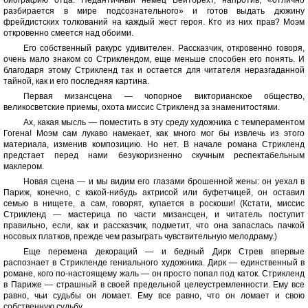
биографию отца. Педантичный немец Вейтбрехт, напротив, «отлично
разбирается в мире подсознательного» и готов выдать дюжину
фрейдистских толкований на каждый жест героя. Кто из них прав? Моэм
откровенно смеется над обоими.
Его собственный ракурс удивителен. Рассказчик, откровенно говоря,
очень мало знаком со Стриклендом, еще меньше способен его понять. И
благодаря этому Стрикленд так и остается для читателя неразгаданной
тайной, как и его последняя картина.
Первая мизансцена — чопорное викторианское общество,
великосветские приемы, охота миссис Стрикленд за знаменитостями.
Ах, какая мысль — поместить в эту среду художника с темпераментом
Гогена! Моэм сам лукаво намекает, как много мог бы извлечь из этого
материала, изменив композицию. Но нет. В начале романа Стрикленд
предстает перед нами безукоризненно скучным респектабельным
маклером.
Новая сцена — и мы видим его глазами брошенной жены: он уехал в
Париж, конечно, с какой-нибудь актрисой или буфетчицей, он оставил
семью в нищете, а сам, говорят, купается в роскоши! (Кстати, миссис
Стрикленд — мастерица по части мизансцен, и читатель поступит
правильно, если, как и рассказчик, подметит, что она запаслась пачкой
носовых платков, прежде чем разыграть чувствительную мелодраму.)
Еще перемена декораций — и бедный Дирк Стрев впервые
распознает в Стрикленде гениального художника. Дирк — единственный в
романе, кого по-настоящему жаль — он просто попал под каток. Стрикленд
в Париже — страшный в своей предельной целеустремленности. Ему все
равно, чьи судьбы он ломает. Ему все равно, что он ломает и свою
собственную судьбу.