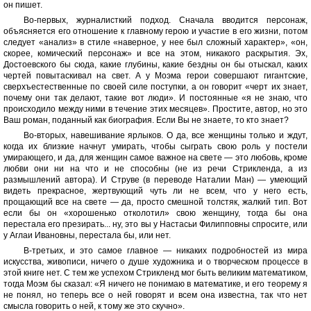
он пишет.
Во-первых, журналисткий подход. Сначала вводится персонаж,
объясняется его отношение к главному герою и участие в его жизни, потом
следует «анализ» в стиле «наверное, у нее был сложный характер», «он,
скорее, комический персонаж» и все на этом, никакого раскрытия. Эх,
Достоевского бы сюда, какие глубины, какие бездны он бы отыскал, каких
чертей повытаскивал на свет. А у Моэма герои совершают гигантские,
сверхъестественные по своей силе поступки, а он говорит «черт их знает,
почему они так делают, такие вот люди». И постоянные «я не знаю, что
происходило между ними в течение этих месяцев». Простите, автор, но это
Ваш роман, поданный как биография. Если Вы не знаете, то кто знает?
Во-вторых, навешивание ярлыков. О да, все женщины только и ждут,
когда их близкие начнут умирать, чтобы сыграть свою роль у постели
умирающего, и да, для женщин самое важное на свете — это любовь, кроме
любви они ни на что и не способны (не из речи Стрикленда, а из
размышлений автора). И Струве (в переводе Наталии Ман) — умеющий
видеть прекрасное, жертвующий чуть ли не всем, что у него есть,
прощающий все на свете — да, просто смешной толстяк, жалкий тип. Вот
если бы он «хорошенько отколотил» свою женщину, тогда бы она
перестала его презирать... ну, это вы у Настасьи Филипповны спросите, или
у Аглаи Ивановны, перестала бы, или нет.
В-третьих, и это самое главное — никаких подробностей из мира
искусства, живописи, ничего о душе художника и о творческом процессе в
этой книге нет. С тем же успехом Стрикленд мог быть великим математиком,
тогда Моэм бы сказал: «Я ничего не понимаю в математике, и его теорему я
не понял, но теперь все о ней говорят и всем она известна, так что нет
смысла говорить о ней, к тому же это скучно».