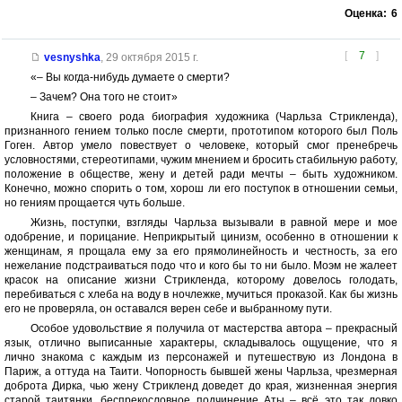
Оценка:
6
[
7
]
vesnyshka
,
29 октября 2015 г.
«– Вы когда-нибудь думаете о смерти?
– Зачем? Она того не стоит»
Книга – своего рода биография художника (Чарльза Стрикленда),
признанного гением только после смерти, прототипом которого был Поль
Гоген. Автор умело повествует о человеке, который смог пренебречь
условностями, стереотипами, чужим мнением и бросить стабильную работу,
положение в обществе, жену и детей ради мечты – быть художником.
Конечно, можно спорить о том, хорош ли его поступок в отношении семьи,
но гениям прощается чуть больше.
Жизнь, поступки, взгляды Чарльза вызывали в равной мере и мое
одобрение, и порицание. Неприкрытый цинизм, особенно в отношении к
женщинам, я прощала ему за его прямолинейность и честность, за его
нежелание подстраиваться подо что и кого бы то ни было. Моэм не жалеет
красок на описание жизни Стрикленда, которому довелось голодать,
перебиваться с хлеба на воду в ночлежке, мучиться проказой. Как бы жизнь
его не проверяла, он оставался верен себе и выбранному пути.
Особое удовольствие я получила от мастерства автора – прекрасный
язык, отлично выписанные характеры, складывалось ощущение, что я
лично знакома с каждым из персонажей и путешествую из Лондона в
Париж, а оттуда на Таити. Чопорность бывшей жены Чарльза, чрезмерная
доброта Дирка, чью жену Стрикленд доведет до края, жизненная энергия
старой таитянки, беспрекословное подчинение Аты – всё это так ловко