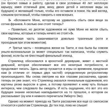
(он бросил семью и работу, сделав в свои условные 40 лет неплохую
карьеру, имея отличный дом, жену, двоих детей и неплохие виды на
будущее) и желающий только, чтобы его оставили в покое. На мой взгляд,
слишком гротескный, чтобы говорить о нем всерьез.
📝 «Вспомните Моне, которому не удавалось сбыть свои вещи за
сотню франков. А сколько они стоят теперь?
– Правильно, но десятки художников не хуже Моне не могли сбыть
свои картины, которые и теперь ничего не стоят»📝.
Парижская часть заканчивается довольно трагичным (хотя и
проходным при этом моментом).
📌 Третья часть – посвящена жизни на Таити, и она была бы совсем
уныло-колониальная (а может специально так написана, чтобы служить
фоном), если бы не блестящий финальный эпизод.
Стрикленд обосновался в крохотной деревушке, живет с местной
девушкой, которая обеспечивает все его нехитрые потребности, и
продолжает писать. Здесь автор пускается в игры со временем, предлагая
нам (в отличие от первых двух частей) определенную ретроспективу
произошедшего. Мы снова смотрим на все глазами рассказчика, однако
теперь он уже знает, что Стрикленд оказался гениальным художником, его
картины резко выросли в цене, а потому проявляет к нему чуть больше
интереса, чем следовало бы ожидать. И есть ощущение, что вот это его
будущее знание несколько накладывается на то прошлое, о котором он
рассказывает (ну или я немного перечитала Умберто Эко).
Однако на момент приезда на Таити рассказчик все еще со скепсисом
относится к работам Стрикленда. До тех пор, пока не слышит