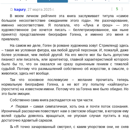
[
5
]
kagury
,
27 марта 2025 г.
В моем личном рейтинге эта книга заслуживает титула «самое
большое несоответствие ожиданиям этого года». Не разочарование,
именно несоответствие. Я полагала, что «Луна и грош» — это
художественное (не хочется писать – беллетризированное, как ныне
принято) представление биографии Гогена, и именно это меня и
привлекло.
На самом же деле, Гоген (в романе художника зовут Стрикленд) здесь
– такая же условная фигура, как любой другой персонаж. И, пожалуй, даже
более условная, чем любой другой. На его месте мог бы быть допустим
пианист или писатель, или архитектор, главной характеристикой которого
было бы то, что он оказался не сразу оцененным гением с тяжелой
судьбой. Потому что размышлений собственно об искусстве, в смысле, о
живописи, здесь нет вообще.
Так что основное послевкусие – желание прочитать теперь
нормальную биографию Гогена, а не вот эту попытку «хайпануть»
(простите) на известном имени. Потому что за Гогена мне было обидно. Но
это были эмоции.
Собственно сама книга распадается на три части.
📌 Первая – самая симпатичная, хоть она и почти поток сознания.
Ироничный рассказчик повествует нам о светском обществе, в котором ему
волей судьбы довелось вращаться, не упуская случая пустить в ход
достаточно ядовитый сарказм.
📝«Я точно зачарованный смотрел, с каким упорством они, не сняв