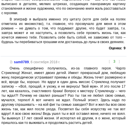
выписано в деталях, мелких штрихах, создающих панорамную картину
становления и жизни художника, что по окончанию книги жаль расставаться
с героями.
В эпиграф я выбрала именно эту цитату (хотя для себя на полях
отметила их множество), т.к. главное, что прозвучало для меня в этом
романе – не думать о том, что подумают другие, что будет завтра, т.к.
завтра может и не наступить, а позволить себе прожить жизнь так, как
хочется именно тебе. Позволить себе быть собой, не зависимо от того –
будешь ты перебиваться грошами или достанешь до луны в своих деяниях.
Оценка:
9
[
3
]
sam0789
,
6 сентября 2018 г.
Очень специфично получилось, из-за главного героя. Чарлз
Стрикленд! Женат, имеет двоих детей. Имеет прекрасный дом, любящую
жену, периодически устраивают приемы и обеды. Жизнь течет размерено и
всё, вроде бы, хорошо. Но вдруг в один день миссис Стрикленд получает
записку – «Всё, прощай, я ухожу, и не вернусь! Твой муж». И это после 17
лет, как казалось, счастливого брака! Вопрос к мистеру Стрикленду – чего
ты ждал?! Почему не свалил раньше? Раз ты так не любил свою семью,
мучался, терпел! А вот ничего не ждал. Полный эгоист. Здесь надо по
другому спрашивать – на кой фиг ты семью заводил? Вот и жил бы всю свою
жизнь так, как жил после ухода. Посвятил бы себя искусству не так вот
вдруг! А всю свою жизнь! Ведь ушел ты и всё оставил жене, ничего не взял.
Ты выкинул 17 лет своей жизни. И испортил её другим, я о жене, который
пришлось как-то выживать и продолжать растить детей.