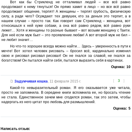
Вот как бы Стрикленд не отталкивал людей – все всё равно
продолжают к нему тянуться! Он прямо хамит в лицо – но все всё равно
продолжают общение, терпят! А женщины – терпят грубость, физическую
силу, а ради чего? Осуждают тех девушек, кто за деньги это терпит, а в
нашем случае – просто так. Как говорит сам Стрикленд – женщина, вот
относишься к ней хуже собаки, а она всё равно рядом, всё равно руки
лижет… Хотя и женщины то разные бывают – вот возьми женщину с Таити.
Для неё если муж бьет – это проявление любви! А вот второй муж не бил –
не любит значит…
Но что-то хорошее всегда можно найти… Здесь – уверенность в пути к
мечте! Вот хотел человек рисовать – бросил всё, кардинально изменил
свою и рисовал рисовал рисовал! Он не гнался за славой, не гнался за
богатством! Он пытался найти себя, пытался выразить себя в картинах.
Оценка:
10
[
3
]
Задумчивая кошка
,
11 февраля 2015 г.
Какой-то невыразительный роман. Я его оказывается уже читала,
просто не запомнила. В середине книги вспомнила ее, но бросать чтение
не стала. Единственное зачем мне сгодился роман, так это затем, чтобы
надергать из него цитат про любовь для размышлений.
Оценка:
5
Написать отзыв: