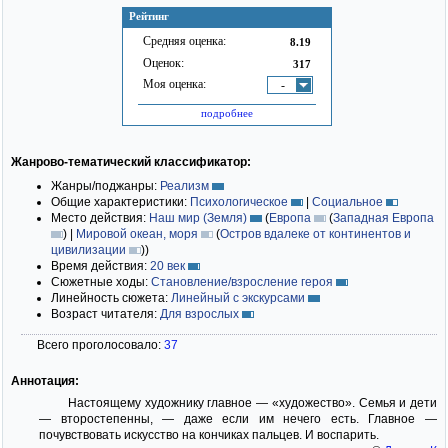
Рейтинг
Средняя оценка:
8.19
Оценок:
317
Моя оценка:
-
подробнее
Жанрово-тематический классификатор:
Жанры/поджанры:
Реализм
Общие характеристики:
Психологическое
|
Социальное
Место действия:
Наш мир (Земля)
(
Европа
(
Западная Европа
)
|
Мировой океан, моря
(
Остров вдалеке от континентов и
цивилизации
)
)
Время действия:
20 век
Сюжетные ходы:
Становление/взросление героя
Линейность сюжета:
Линейный с экскурсами
Возраст читателя:
Для взрослых
Всего проголосовало:
37
Аннотация:
Настоящему художнику главное — «художество». Семья и дети
— второстепенны, — даже если им нечего есть. Главное —
почувствовать искусство на кончиках пальцев. И воспарить.