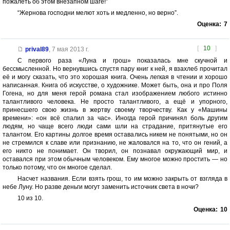
пожалеть об этом внезапном шаге!”
“Жернова господни мелют хоть и медленно, но верно”.
Оценка:
7
[
10
]
prival89
,
7 мая 2013 г.
С первого раза «Луна и грош» показалась мне скучной и
бессмысленной. Но вернувшись спустя пару книг к ней, я взахлеб прочитал
её и могу сказать, что это хорошая книга. Очень легкая в чтении и хорошо
написанная. Книга об искусстве, о художнике. Может быть, она и про Поля
Гогена, но для меня герой романа стал изображением любого истинно
талантливого человека. Не просто талантливого, а ещё и упорного,
принесшего свою жизнь в жертву своему творчеству. Как у «Машины
времени»: «он всё спалил за час». Иногда герой причинял боль другим
людям, но чаще всего люди сами шли на страдание, притянутые его
талантом. Его картины долгое время оставались никем не понятыми, но он
не стремился к славе или признанию, не жаловался на то, что он гений, а
его никто не понимает. Он творил, он познавал окружающий мир, и
оставался при этом обычным человеком. Ему многое можно простить — но
только потому, что он многое сделал.
Насчет названия. Если взять грош, то им можно закрыть от взгляда в
небе Луну. Но разве деньги могут заменить источник света в ночи?
10 из 10.
Оценка:
10