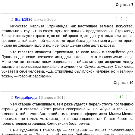
Оценка:
7
[
2
]
Stark1986
,
5 июля 2025 г.
Искусство Чарльза Стрикленда, как настоящее великое искусство,
гениально и крушит на своем пути все догмы и представления. Стрикленд
беззаветно служит красоте, но не той красоте, что диктует мода или каприз
времени, а той истинной красоте, которая была до всех мод и для которого
нужно не хороший вкус, а полное посвящение себя делу красоты.
Что касается личности Стрикленда, то если гений и злодейство для
Пушкина две вещи несовместимы, для автора — это совместимые вещи.
Моэм считает невозможным рационально объяснить противоречие между
жизнью и творчеством гениального художника. Служа искусству, Стрикленд
убивает в себе человека. «Да, Стрикленд был плохой человек, но и великий
тоже», — говорит рассказчик.
Оценка:
10
[
12
]
Линдабрида
,
16 апреля 2015 г.
Чем старше становишься, тем реже удается перелистнуть последнюю
страницу и сказать: «Этот роман совершенен». Но «Луна и грош» —
именно такой роман. Авторский стиль точен и афористичен. Мысли Моэма
поражают не только меткостью, но и выстраданностью. Сюжет берет за
горло с первой страницы. Композиция безупречна.
Сын художника Стрикленда — священник — пишет приглаженную