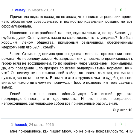
[
8
]
Velary
,
19 марта 2017 г.
Прочитала неделю назад, но не знала, что написать в рецензии, кроме
«это абсолютное совершенство и полностью идеальный роман», но вот
сформулировала.
Написано в отстранённой манере, скупым языком, но пробирает до
глубины души. Оглянувшись назад на свою жизнь, что ты увидишь? Что был
хорошим членом общества, примерным семьянином, обеспеченным
клерком? Или что был... собой?
Чарлз Стрикленд неимоверно раздражал меня на протяжении всего
романа. Не переношу хамов. Но закрывая книгу, невольно проникаешься к
герою если не восхищением, то по крайней мере уважением. Пониманием.
Да, его поведение шло вразрез со всеми общепринятыми нормами, ну и
что? Он никому не навязывал свой выбор, он просто жил так, как считал
нужным, как не мог не жить. В том, что это сокрушило чьи-то судьбы, нет его
вины: он никого ни к чему не принуждал.Просто позволил им тоже сделать
выбор.
Гений — это не просто «божий дар». Это тяжкий груз, это
предопределённость, это одержимость. И это нечто прекрасное,
непреходящее, затмевающее собой все принесённые разрушения.
Оценка:
10
[
8
]
hooook
,
24 марта 2016 г.
Мне понравилось, как пишет Моэм, но не очень понравилось то, ЧТО