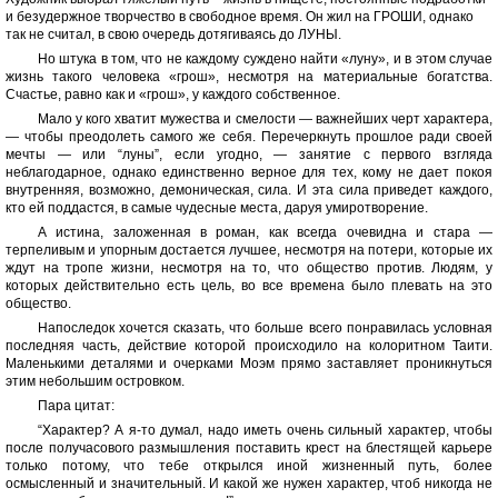
и безудержное творчество в свободное время. Он жил на ГРОШИ, однако
так не считал, в свою очередь дотягиваясь до ЛУНЫ.
Но штука в том, что не каждому суждено найти «луну», и в этом случае
жизнь такого человека «грош», несмотря на материальные богатства.
Счастье, равно как и «грош», у каждого собственное.
Мало у кого хватит мужества и смелости — важнейших черт характера,
— чтобы преодолеть самого же себя. Перечеркнуть прошлое ради своей
мечты — или “луны”, если угодно, — занятие с первого взгляда
неблагодарное, однако единственно верное для тех, кому не дает покоя
внутренняя, возможно, демоническая, сила. И эта сила приведет каждого,
кто ей поддастся, в самые чудесные места, даруя умиротворение.
А истина, заложенная в роман, как всегда очевидна и стара —
терпеливым и упорным достается лучшее, несмотря на потери, которые их
ждут на тропе жизни, несмотря на то, что общество против. Людям, у
которых действительно есть цель, во все времена было плевать на это
общество.
Напоследок хочется сказать, что больше всего понравилась условная
последняя часть, действие которой происходило на колоритном Таити.
Маленькими деталями и очерками Моэм прямо заставляет проникнуться
этим небольшим островком.
Пара цитат:
“Характер? А я-то думал, надо иметь очень сильный характер, чтобы
после получасового размышления поставить крест на блестящей карьере
только потому, что тебе открылся иной жизненный путь, более
осмысленный и значительный. И какой же нужен характер, чтоб никогда не