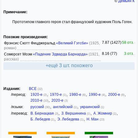
©
Демьян К
Примечание:
Прототипом главного героя стал французский художник Поль Гоген.
Похожие произведения:
7.87 (1427)
58 отз.
Фрэнсис Скотт Фицджеральд
«Великий Гэтсби»
(1925,
роман)
8.16 (77)
3 отз.
Сомерсет Моэм
«Падение Эдварда Барнарда»
(1921,
рассказ)
+ещё 3 шт. похожего
Издания:
ВСЕ
(32)
/период:
1920-е
,
1970-е
,
1980-е
,
1990-е
,
2000-е
,
(2)
(1)
(6)
(4)
(6)
2010-е
,
2020-е
(10)
(3)
/языки:
русский
,
английский
,
украинский
(30)
(1)
(1)
/перевод:
В. Бернацкая
,
З. Вершинина
,
А. Жомнир
,
(3)
(1)
(1)
Б. Лебедев
,
Э. Лебедева
,
Н. Ман
(1)
(1)
(23)