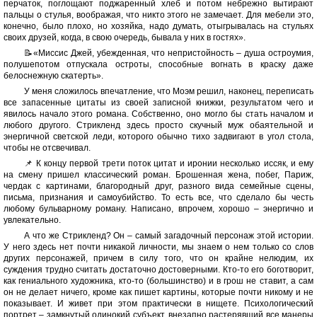
перчаток, поглощают поджаренный хлеб и потом небрежно вытирают
пальцы о стулья, воображая, что никто этого не замечает. Для мебели это,
конечно, было плохо, но хозяйка, надо думать, отыгрывалась на стульях
своих друзей, когда, в свою очередь, бывала у них в гостях».
📝«Миссис Джей, убежденная, что непристойность – душа остроумия,
полушепотом отпускала остроты, способные вогнать в краску даже
белоснежную скатерть».
У меня сложилось впечатление, что Моэм решил, наконец, переписать
все запасенные цитаты из своей записной книжки, результатом чего и
явилось начало этого романа. Собственно, оно могло бы стать началом и
любого другого. Стрикленд здесь просто скучный муж обаятельной и
энергичной светской леди, которого обычно тихо задвигают в угол стола,
чтобы не отсвечивал.
📌 К концу первой трети поток цитат и иронии несколько иссяк, и ему
на смену пришел классический роман. Брошенная жена, побег, Париж,
чердак с картинами, благородный друг, разного вида семейные сцены,
письма, признания и самоубийство. То есть все, что сделало бы честь
любому бульварному роману. Написано, впрочем, хорошо – энергично и
увлекательно.
А что же Стрикленд? Он – самый загадочный персонаж этой истории.
У него здесь нет почти никакой личности, мы знаем о нем только со слов
других персонажей, причем в силу того, что он крайне нелюдим, их
суждения трудно считать достаточно достоверными. Кто-то его боготворит,
как гениального художника, кто-то (большинство) и в грош не ставит, а сам
он не делает ничего, кроме как пишет картины, которые почти никому и не
показывает. И живет при этом практически в нищете. Психологический
портрет – замкнутый одинокий субъект, внезапно растерявший все манеры