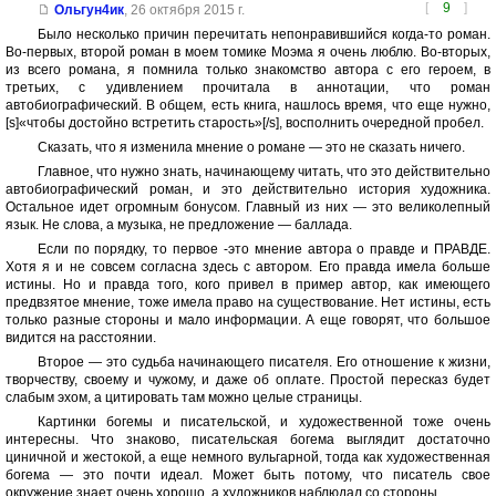
[
9
]
Ольгун4ик
,
26 октября 2015 г.
Было несколько причин перечитать непонравившийся когда-то роман.
Во-первых, второй роман в моем томике Моэма я очень люблю. Во-вторых,
из всего романа, я помнила только знакомство автора с его героем, в
третьих, с удивлением прочитала в аннотации, что роман
автобиографический. В общем, есть книга, нашлось время, что еще нужно,
[s]«чтобы достойно встретить старость»[/s], восполнить очередной пробел.
Сказать, что я изменила мнение о романе — это не сказать ничего.
Главное, что нужно знать, начинающему читать, что это действительно
автобиографический роман, и это действительно история художника.
Остальное идет огромным бонусом. Главный из них — это великолепный
язык. Не слова, а музыка, не предложение — баллада.
Если по порядку, то первое -это мнение автора о правде и ПРАВДЕ.
Хотя я и не совсем согласна здесь с автором. Его правда имела больше
истины. Но и правда того, кого привел в пример автор, как имеющего
предвзятое мнение, тоже имела право на существование. Нет истины, есть
только разные стороны и мало информации. А еще говорят, что большое
видится на расстоянии.
Второе — это судьба начинающего писателя. Его отношение к жизни,
творчеству, своему и чужому, и даже об оплате. Простой пересказ будет
слабым эхом, а цитировать там можно целые страницы.
Картинки богемы и писательской, и художественной тоже очень
интересны. Что знаково, писательская богема выглядит достаточно
циничной и жестокой, а еще немного вульгарной, тогда как художественная
богема — это почти идеал. Может быть потому, что писатель свое
окружение знает очень хорошо, а художников наблюдал со стороны.