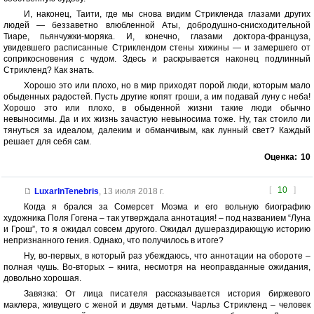
И, наконец, Таити, где мы снова видим Стрикленда глазами других
людей — беззаветно влюбленной Аты, добродушно-снисходительной
Тиаре, пьянчужки-моряка. И, конечно, глазами доктора-француза,
увидевшего расписанные Стриклендом стены хижины — и замершего от
соприкосновения с чудом. Здесь и раскрывается наконец подлинный
Стрикленд? Как знать.
Хорошо это или плохо, но в мир приходят порой люди, которым мало
обыденных радостей. Пусть другие копят гроши, а им подавай луну с неба!
Хорошо это или плохо, в обыденной жизни такие люди обычно
невыносимы. Да и их жизнь зачастую невыносима тоже. Ну, так стоило ли
тянуться за идеалом, далеким и обманчивым, как лунный свет? Каждый
решает для себя сам.
Оценка:
10
[
10
]
LuxarInTenebris
,
13 июля 2018 г.
Когда я брался за Сомерсет Моэма и его вольную биографию
художника Поля Гогена – так утверждала аннотация! – под названием “Луна
и Грош”, то я ожидал совсем другого. Ожидал душераздирающую историю
непризнанного гения. Однако, что получилось в итоге?
Ну, во-первых, в который раз убеждаюсь, что аннотации на обороте –
полная чушь. Во-вторых – книга, несмотря на неоправданные ожидания,
довольно хорошая.
Завязка: От лица писателя рассказывается история биржевого
маклера, живущего с женой и двумя детьми. Чарльз Стрикленд – человек