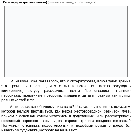
Спойлер (раскрытие сюжета)
(кликните по нему, чтобы увидеть)
рассказ доктора, которого настигло в хижине художника почти
мистическое озарение:
📝 «Благоговейный восторг наполнил его душу, восторг человека,
видящего сотворение мира. Это было нечто великое, чувственное и
страстное; и в то же время это было страшно, он даже испугался.
Казалось, это сделано руками человека, который проник в скрытые
глубины природы и там открыл тайны – прекрасные и пугающие.
Руками человека, познавшего то, что человеку познать не дозволено.
Это было нечто первобытное и ужасное. Более того –
нечеловеческое. Доктор невольно подумал о черной магии. Это было
прекрасно и бесстыдно».📝
Думаю, что описание росписи хижины — это лучшие страницы
книги.
📌 Резюме. Мне показалось, что с литературоведческой тучки зрения
этот роман интереснее, чем с читательской. Тут можно обсуждать
композицию, фигуру рассказчика, почти бессловесность главного
персонажа, временные повороты, изящные цитаты, разную стилистику
разных частей и т.п.
А что остается обычному читателю? Рассуждения о тяге к искусству,
которой нельзя противиться, как некой жестокосердной ревнивой музе,
причем в основном самим читателем и додуманные. Или рассматривать
внезапный переворот в жизни, как вариант кризиса среднего возраста?
Получился странный, недостоверный и недобрый роман о вроде бы
известном художнике, которого не называют.