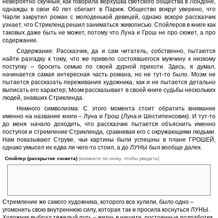
невероятно скучный, как говорила верхушка светского общества в Лондоне,
однажды в свои 40 лет сбегает в Париж. Общество вокруг уверено, что
Чарли закрутил роман с молоденькой девицей, однако вскоре рассказчик
узнает, что Стрикленд решил заниматься живописью. Спойлеров в книге как
таковых даже быть не может, потому что Луна и Грош не про сюжет, а про
содержание.
Содержание: Рассказчик, да и сам читатель, собственно, пытаются
найти разгадку к тому, что же привело состоявшегося мужчину к низкому
поступку – бросить семью по своей дурной прихоти. Здесь, я думал,
начинается самая интересная часть романа, но не тут-то было. Моэм не
пытается рассказать переживания художника, как и не пытается детально
выписать его характер; Моэм рассказывает в своей книге судьбы нескольких
людей, знавших Стрикленда.
Немного символизма: С этого момента стоит обратить внимание
именно на название книги – Луна и Грош (Луна и Шестипенсовик). И тут-то
до меня начало доходить, что рассказчик пытается объяснить именно
поступок и стремление Стрикленда, сравнивая его с окружающими людьми.
Нам показывают Струве, чьи картины были успешны в плане ГРОШЕЙ,
однако умысел их едва ли чего-то стоил, а до ЛУНЫ был вообще далек.
Спойлер (раскрытие сюжета)
(кликните по нему, чтобы увидеть)
Нам показывают его жену Бланш, которая променяла эти ГРОШИ на
иллюзорную ЛУНУ со Стриклендом, и в конечном итоге закончила
худо, как и сам Стрикленд.
Стремление же самого художника, которого все хулили, было одно –
угомонить свою внутреннюю силу, которая так и просила коснуться ЛУНЫ.
Художник выбрал тяжелый путь – жизнь в нищете, постоянные подработки