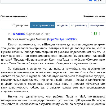
Отзывы читателей
Рейтинг отзыва
Сортировка:
по актуальности
по дате
по рейтингу
по оценке
[
13
]
FixedGrin
,
5 февраля 2020 г.
Версия заметки для Medium (
https://bit.ly/2SmMB6r
).
Как-то так повелось, что в Швеции лучшие детективы создают анархо-
троцкисты, репортеры-стрингеры левацких газет да вообще все те, кого в
Рунете склонны определять старинным русским медиаслоганом “ну эти, с
жиру бесятся”. При этом американская традиция, выражаемая хлесткой
цитатой “Прежде «Бешеных псов» Квентина Тарантино были «Соломенные
псы» Сэма Пекинпы”, неукоснительно соблюдается и в данном случае.
За тридцать с лишним лет до начала триумфального шествия по
книжным прилавкам и офисам кинопродюсеров трилогии Стига Ларссона о
Лисбет Саландер и журнале “Миллениум” жили-были гражданские супруги,
криминальные журналисты Пер Валё и Май Шёваль, нещадно клеймившие
в своих отменно скроенных детективах язвы и пороки «буржуазного
капиталистического общества, с лисьим коварством притворяющегося
социалистическим».
Ничуть не удивительно, что работы Пера и Май, почитавших
наилучшим вариантом государственного устройства ГДР времен Вальтера
Ульбрихта и неоднократно озвучивших эту мысль во всеуслышание, охотно