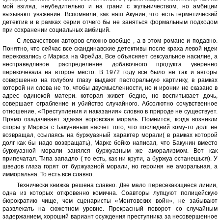
мой взгляд, неубедительно и на грани с жульничеством, но амбиции
вызывают уважение. Вспомнили, как наш Акунин, что есть герметический
детектив и в рамках серии отчего бы не заняться формальным подходом
при сохранении социальных амбиций.
С левачеством авторов сложно вообще , а в этом романе и подавно.
Понятно, что сейчас все скандинавские детективы после краха левой идеи
перековались с Маркса на Фрейда. Все объясняет сексуальное насилие, а
несправедливое распределение добавочного продукта уверенно
перекочевала на второе место. В 1972 году все было не так и авторы
совершенно на голубом глазу выдают пасторальную картинку, в рамках
которой ни слова не то, чтобы двусмысленности, но и иронии не сказано в
адрес одинокой матери. которая живет бедно, но воспитывает дочь,
совершает ограбление и убийство случайного. Абсолютно сочувственное
отношение, «Преступления и наказания» словно в природе не существует.
Прямо озадачивает эдакая воровская мораль. Помнится, когда возникли
споры у Маркса с Бакуниным насчет того, что последний кому-то долг не
возвращал, ссылаясь на буржуазный характер морали( в рамках которой
долг как бы надо возвращать), Маркс бойко написал, что Бакунин вместо
буржуазной морали занялся буржуазным же аморализмом. Вот как
припечатал. Типа западло ( то есть, как ни крути, а буржуа останешься). У
шведов глаза горят от буржуазной морали, но героиня не аморальная, а
имморальна. То есть все славно.
Технически книжка решена славно. Две мало пересекающиеся линии,
одна из которых откровенно комична. Соавторы лупцуют полицейскую
бюрократию чище, чем сценаристы «Ментовских войн», не забывают
развлекать на сюжетном уровне. Прекрасный поворот со случайным
задержанием, хороший вариант осуждения преступника за несовершенное