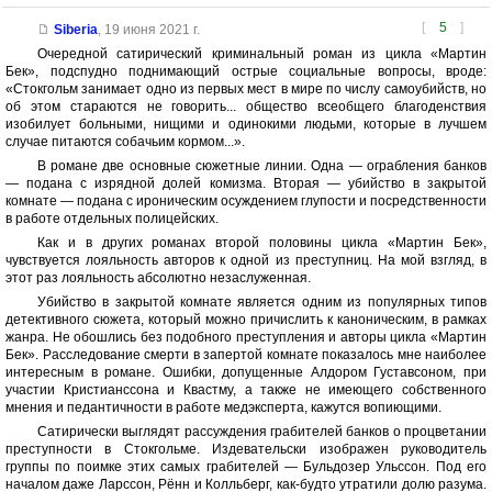
[
5
]
Siberia
,
19 июня 2021 г.
Очередной сатирический криминальный роман из цикла «Мартин
Бек», подспудно поднимающий острые социальные вопросы, вроде:
«Стокгольм занимает одно из первых мест в мире по числу самоубийств, но
об этом стараются не говорить... общество всеобщего благоденствия
изобилует больными, нищими и одинокими людьми, которые в лучшем
случае питаются собачьим кормом...».
В романе две основные сюжетные линии. Одна — ограбления банков
— подана с изрядной долей комизма. Вторая — убийство в закрытой
комнате — подана с ироническим осуждением глупости и посредственности
в работе отдельных полицейских.
Как и в других романах второй половины цикла «Мартин Бек»,
чувствуется лояльность авторов к одной из преступниц. На мой взгляд, в
этот раз лояльность абсолютно незаслуженная.
Убийство в закрытой комнате является одним из популярных типов
детективного сюжета, который можно причислить к каноническим, в рамках
жанра. Не обошлись без подобного преступления и авторы цикла «Мартин
Бек». Расследование смерти в запертой комнате показалось мне наиболее
интересным в романе. Ошибки, допущенные Алдором Густавсоном, при
участии Кристианссона и Квастму, а также не имеющего собственного
мнения и педантичности в работе медэксперта, кажутся вопиющими.
Сатирически выглядят рассуждения грабителей банков о процветании
преступности в Стокгольме. Издевательски изображен руководитель
группы по поимке этих самых грабителей — Бульдозер Ульссон. Под его
началом даже Ларссон, Рённ и Колльберг, как-будто утратили долю разума.