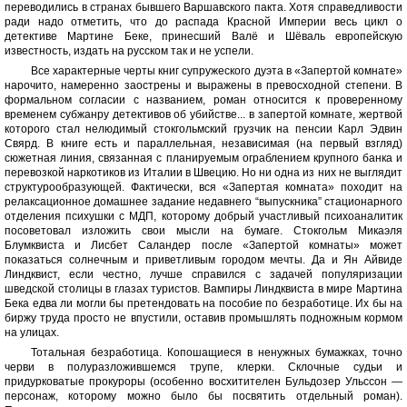
переводились в странах бывшего Варшавского пакта. Хотя справедливости
ради надо отметить, что до распада Красной Империи весь цикл о
детективе Мартине Беке, принесший Валё и Шёваль европейскую
известность, издать на русском так и не успели.
Все характерные черты книг супружеского дуэта в «Запертой комнате»
нарочито, намеренно заострены и выражены в превосходной степени. В
формальном согласии с названием, роман относится к проверенному
временем субжанру детективов об убийстве... в запертой комнате, жертвой
которого стал нелюдимый стокгольмский грузчик на пенсии Карл Эдвин
Свярд. В книге есть и параллельная, независимая (на первый взгляд)
сюжетная линия, связанная с планируемым ограблением крупного банка и
перевозкой наркотиков из Италии в Швецию. Но ни одна из них не выглядит
структурообразующей. Фактически, вся «Запертая комната» походит на
релаксационное домашнее задание недавнего “выпускника” стационарного
отделения психушки с МДП, которому добрый участливый психоаналитик
посоветовал изложить свои мысли на бумаге. Стокгольм Микаэля
Блумквиста и Лисбет Саландер после «Запертой комнаты» может
показаться солнечным и приветливым городом мечты. Да и Ян Айвиде
Линдквист, если честно, лучше справился с задачей популяризации
шведской столицы в глазах туристов. Вампиры Линдквиста в мире Мартина
Бека едва ли могли бы претендовать на пособие по безработице. Их бы на
биржу труда просто не впустили, оставив промышлять подножным кормом
на улицах.
Тотальная безработица. Копошащиеся в ненужных бумажках, точно
черви в полуразложившемся трупе, клерки. Склочные судьи и
придурковатые прокуроры (особенно восхитителен Бульдозер Ульссон —
персонаж, которому можно было бы посвятить отдельный роман).