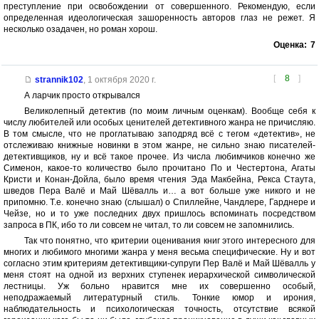
преступление при освобождении от совершенного. Рекомендую, если
определенная идеологическая зашоренность авторов глаз не режет. Я
несколько озадачен, но роман хорош.
Оценка:
7
[
8
]
strannik102
,
1 октября 2020 г.
А ларчик просто открывался
Великолепный детектив (по моим личным оценкам). Вообще себя к
числу любителей или особых ценителей детективного жанра не причисляю.
В том смысле, что не проглатываю заподряд всё с тегом «детектив», не
отслеживаю книжные новинки в этом жанре, не сильно знаю писателей-
детективщиков, ну и всё такое прочее. Из числа любимчиков конечно же
Сименон, какое-то количество было прочитано По и Честертона, Агаты
Кристи и Конан-Дойла, было время чтения Эда Макбейна, Рекса Стаута,
шведов Пера Валё и Май Шёвалль и… а вот больше уже никого и не
припомню. Т.е. конечно знаю (слышал) о Спиллейне, Чандлере, Гарднере и
Чейзе, но и то уже последних двух пришлось вспоминать посредством
запроса в ПК, ибо то ли совсем не читал, то ли совсем не запомнились.
Так что понятно, что критерии оценивания книг этого интересного для
многих и любимого многими жанра у меня весьма специфические. Ну и вот
согласно этим критериям детективщики-супруги Пер Валё и Май Шёвалль у
меня стоят на одной из верхних ступенек иерархической символической
лестницы. Уж больно нравится мне их совершенно особый,
неподражаемый литературный стиль. Тонкие юмор и ирония,
наблюдательность и психологическая точность, отсутствие всякой