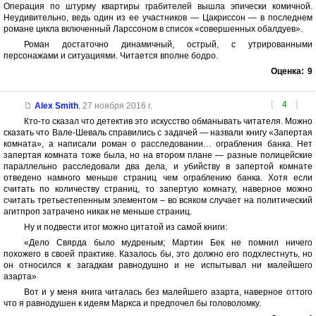
Операция по штурму квартиры грабителей вышла эпически комичной.
Неудивительно, ведь один из ее участников — Цакриссон — в последнем
романе цикла включенный Ларссоном в список «совершенных обалдуев».
Роман достаточно динамичный, острый, с утрированными
персонажами и ситуациями. Читается вполне бодро.
Оценка:
9
[
4
]
Alex Smith
,
27 ноября 2016 г.
Кто-то сказал что детектив это искусство обманывать читателя. Можно
сказать что Вале-Шеваль справились с задачей — назвали книгу «Запертая
комната», а написали роман о расследовании… ограбления банка. Нет
запертая комната тоже была, но на втором плане — разные полицейские
параллельно расследовали два дела, и убийству в запертой комнате
отведено намного меньше страниц чем ограблению банка. Хотя если
считать по количеству страниц, то запертую комнату, наверное можно
считать третьестепенным элементом – во всяком случает на политический
агитпроп затрачено никак не меньше страниц.
Ну и подвести итог можно цитатой из самой книги:
«Дело Свярда было мудреным; Мартин Бек не помнил ничего
похожего в своей практике. Казалось бы, это должно его подхлестнуть, но
он относился к загадкам равнодушно и не испытывал ни малейшего
азарта»
Вот и у меня книга читалась без малейшего азарта, наверное оттого
что я равнодушен к идеям Маркса и предпочел бы головоломку.