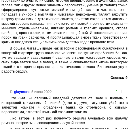
героизации кого-бы то ни было, глубокое проникновение в души как главных
героев, так и других менее значимых персонажей, умение (и талант) точно
сформулировать суть своих мыслей и эмоций, так, что читатель точно
попадает в унисон с мыслями и чувствами персонажей, талант закрутить
интригу криминально-детективного сюжета, при этом сохраняется довольно
высокий уровень напряжения при отсутствии всякой «горячести» сюжета —
минимум стрельбы-пальбы, никаких рэмбов и крепких орешков, скорее
наоборот, проза жизни, в том числе и полицейской. И постоянная ирония,
порой на грани сарказма. И проглядывающая сквозь ткань повествования
критика шведского «социализма» семидесятых годов прошлого века.
В общем, читаешь вроде как историю расследования обнаружения в
запертой квартире трупа пожилого человека, но тут же ограбления банков,
тут же засады и задержания (поданные в таким мастерским юмором, что
смех вырывается уже в голос), а также и лично-частная жизнь некоторых
людей и вся прочая прелесть реалистического романа. Благолепие уму и
радость сердцу.
Оценка:
9
[
7
]
glaymore
,
5 июля 2022 г.
Это был бы отличный шведский детектив от Вале и Шеваль, с
интересной криминальной линией (даже с двумя, титульное убийство в
запертой комнате + ограбление банка со стрельбой), с живыми
персонажами, с жесткой критикой еврокапитализма...
...но авторы в этот раз почему-то решили буквально всю фабулу
романа построить на совпадениях и случайностях.