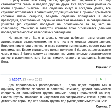
В результате всю книгу герои, фигурально выражаясь, на бегу
сталкиваются лбами и падают друг на друга. Все персонажи романа со
всеми случайно знакомы, все случайно живут в соседних домах, все
случайно встречаются в самых неподходящих местах. Случайно срываются
сложные планы сыщиков, бандиты случайно попадаются в лапы
правосудия, арестованные случайно избегают наказания за совершенные
убийства (но случайно попадают на пожизненное за то, чего не
совершали). Убийство в запертой комнате тоже объясняется длинной
последовательностью невероятных совпадений.
Не знаю, чего Вале и Шеваль хотели добиться таким странным
литературным экспериментом, но я от их книг ожидал совсем другого.
Впрочем, пишут они отлично, и ниже семерки им поставить просто рука не
поднимается. Будем считать, что роман получает 5 баллов за детективную
часть и еще 2 балла сверху за невероятно умилительную романтическую
линию в исполнении, кого бы вы думали, старого ипохондрика Мартина
Бека.
Оценка:
7
[
6
]
k2007
,
23 июля 2012 г.
Два параллельных расследования — одно ведет Мартин Бек в
одиночку (убийство человека в запертой комнате), другим занимается
специальная полицейская группа (поимка банды грабителей банков).
Работа группы показана в издевательско-сатирическом ключе. Один из
детективов серии, где нет работы группы под руководством Мартина Бека
Оценка:
7