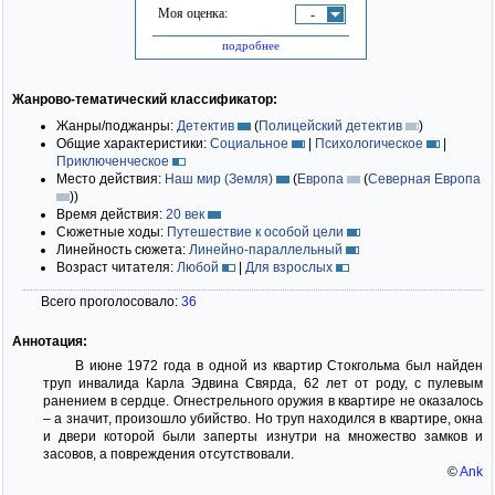
Моя оценка:
-
подробнее
Жанрово-тематический классификатор:
Жанры/поджанры:
Детектив
(
Полицейский детектив
)
Общие характеристики:
Социальное
|
Психологическое
|
Приключенческое
Место действия:
Наш мир (Земля)
(
Европа
(
Северная Европа
)
)
Время действия:
20 век
Сюжетные ходы:
Путешествие к особой цели
Линейность сюжета:
Линейно-параллельный
Возраст читателя:
Любой
|
Для взрослых
Всего проголосовало:
36
Аннотация:
В июне 1972 года в одной из квартир Стокгольма был найден
труп инвалида Карла Эдвина Свярда, 62 лет от роду, с пулевым
ранением в сердце. Огнестрельного оружия в квартире не оказалось
– а значит, произошло убийство. Но труп находился в квартире, окна
и двери которой были заперты изнутри на множество замков и
засовов, а повреждения отсутствовали.
©
Ank