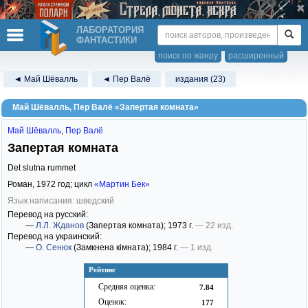
ЛАБОРАТОРИЯ
ФАНТАСТИКИ
поиск по жанру
расширенный
◄ Май Шёвалль
◄ Пер Валё
издания (23)
Май Шёвалль, Пер Валё «Запертая комната»
Май Шёвалль
,
Пер Валё
Запертая комната
Det slutna rummet
Роман,
1972
год; цикл
«Мартин Бек»
Язык написания: шведский
Перевод на русский:
—
Л.Л. Жданов
(Запертая комната)
; 1973 г.
— 22 изд.
Перевод на украинский:
—
О. Сенюк
(Замкнена кімната)
; 1984 г.
— 1 изд.
Рейтинг
Средняя оценка:
7.84
Оценок:
177