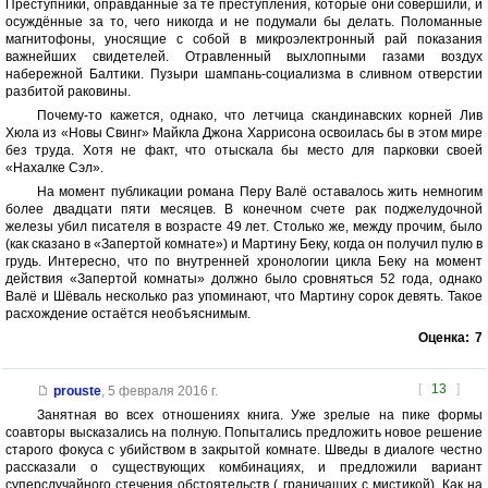
Преступники, оправданные за те преступления, которые они совершили, и
осуждённые за то, чего никогда и не подумали бы делать. Поломанные
магнитофоны, уносящие с собой в микроэлектронный рай показания
важнейших свидетелей. Отравленный выхлопными газами воздух
набережной Балтики. Пузыри шампань-социализма в сливном отверстии
разбитой раковины.
Почему-то кажется, однако, что летчица скандинавских корней Лив
Хюла из «Новы Свинг» Майкла Джона Харрисона освоилась бы в этом мире
без труда. Хотя не факт, что отыскала бы место для парковки своей
«Нахалке Сэл».
На момент публикации романа Перу Валё оставалось жить немногим
более двадцати пяти месяцев. В конечном счете рак поджелудочной
железы убил писателя в возрасте 49 лет. Столько же, между прочим, было
(как сказано в «Запертой комнате») и Мартину Беку, когда он получил пулю в
грудь. Интересно, что по внутренней хронологии цикла Беку на момент
действия «Запертой комнаты» должно было сровняться 52 года, однако
Валё и Шёваль несколько раз упоминают, что Мартину сорок девять. Такое
расхождение остаётся необъяснимым.
Оценка:
7
[
13
]
prouste
,
5 февраля 2016 г.
Занятная во всех отношениях книга. Уже зрелые на пике формы
соавторы высказались на полную. Попытались предложить новое решение
старого фокуса с убийством в закрытой комнате. Шведы в диалоге честно
рассказали о существующих комбинациях, и предложили вариант
суперслучайного стечения обстоятельств ( граничащих с мистикой). Как на