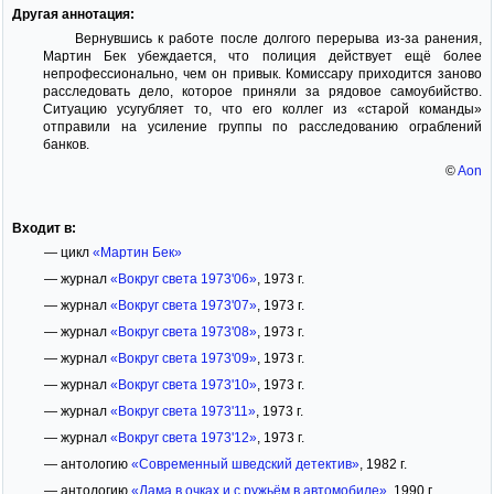
Другая аннотация:
Вернувшись к работе после долгого перерыва из-за ранения,
Мартин Бек убеждается, что полиция действует ещё более
непрофессионально, чем он привык. Комиссару приходится заново
расследовать дело, которое приняли за рядовое самоубийство.
Ситуацию усугубляет то, что его коллег из «старой команды»
отправили на усиление группы по расследованию ограблений
банков.
©
Aon
Входит в:
— цикл
«Мартин Бек»
— журнал
«Вокруг света 1973'06»
, 1973 г.
— журнал
«Вокруг света 1973'07»
, 1973 г.
— журнал
«Вокруг света 1973'08»
, 1973 г.
— журнал
«Вокруг света 1973'09»
, 1973 г.
— журнал
«Вокруг света 1973'10»
, 1973 г.
— журнал
«Вокруг света 1973'11»
, 1973 г.
— журнал
«Вокруг света 1973'12»
, 1973 г.
— антологию
«Современный шведский детектив»
, 1982 г.
— антологию
«Дама в очках и с ружьём в автомобиле»
, 1990 г.