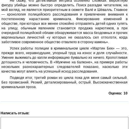
Не скажу, что детективная интрига особенно сложная. Вероятную
фигуру убийцы можно быстро определить. Поиск разгадки читателем, на
мой взгляд, не является приоритетным в сюжете Валё и Шёвалль. Главное
— хронология полицейского расследования и привлечение внимания к
постепенному нарастанию криминала. Фиксирование изменений в
обществе, при которых все менее спокойно отправлять детей одних гулять
на улицу, обычным явлением становится продажа наркотиков, а при
очередной полицейской облаве обнаруживается масса бездомных и прочих
маргинальных личностей «у которых не оказалось сил отползти, когда
заботливое современное общество отвалило в сторону камень».
Успех работы полиции в криминальном цикле «Мартин Бек» — это,
прежде всего, неравнодушие, упорный труд на износ и доля случайности.
Умение выжимать до капли информацию буквально из ничего. Кропотливая
дотошность и человечность. В «Мужчине на балконе», на примере работы
нескольких разнохарактерных следователей показано, насколько эти
качества могут влиять на успешный исход расследования.
Подводя итог, третий роман из цикла пока для меня самый сильный.
Без провисаний. Резкий, детализированный, острый. Высококачественная
криминальная проза.
Оценка:
10
Написать отзыв: