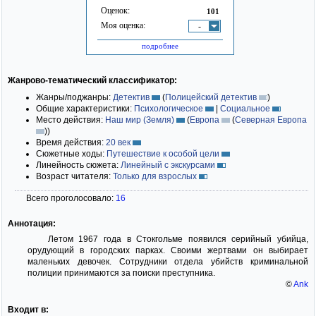
Оценок:
101
Моя оценка:
-
подробнее
Жанрово-тематический классификатор:
Жанры/поджанры:
Детектив
(
Полицейский детектив
)
Общие характеристики:
Психологическое
|
Социальное
Место действия:
Наш мир (Земля)
(
Европа
(
Северная Европа
)
)
Время действия:
20 век
Сюжетные ходы:
Путешествие к особой цели
Линейность сюжета:
Линейный с экскурсами
Возраст читателя:
Только для взрослых
Всего проголосовало:
16
Аннотация:
Летом 1967 года в Стокгольме появился серийный убийца,
орудующий в городских парках. Своими жертвами он выбирает
маленьких девочек. Сотрудники отдела убийств криминальной
полиции принимаются за поиски преступника.
©
Ank
Входит в: