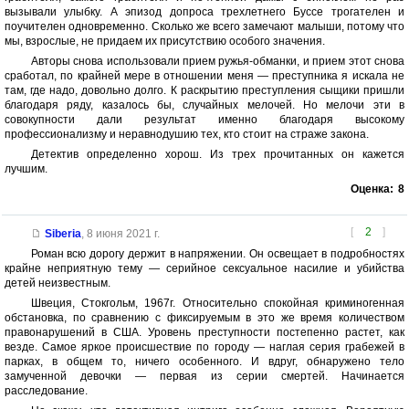
вызывали улыбку. А эпизод допроса трехлетнего Буссе трогателен и
поучителен одновременно. Сколько же всего замечают малыши, потому что
мы, взрослые, не придаем их присутствию особого значения.
Авторы снова использовали прием ружья-обманки, и прием этот снова
сработал, по крайней мере в отношении меня — преступника я искала не
там, где надо, довольно долго. К раскрытию преступления сыщики пришли
благодаря ряду, казалось бы, случайных мелочей. Но мелочи эти в
совокупности дали результат именно благодаря высокому
профессионализму и неравнодушию тех, кто стоит на страже закона.
Детектив определенно хорош. Из трех прочитанных он кажется
лучшим.
Оценка:
8
[
2
]
Siberia
,
8 июня 2021 г.
Роман всю дорогу держит в напряжении. Он освещает в подробностях
крайне неприятную тему — серийное сексуальное насилие и убийства
детей неизвестным.
Швеция, Стокгольм, 1967г. Относительно спокойная криминогенная
обстановка, по сравнению с фиксируемым в это же время количеством
правонарушений в США. Уровень преступности постепенно растет, как
везде. Самое яркое происшествие по городу — наглая серия грабежей в
парках, в общем то, ничего особенного. И вдруг, обнаружено тело
замученной девочки — первая из серии смертей. Начинается
расследование.