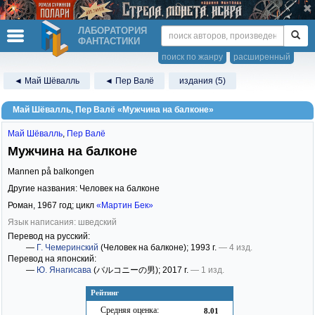
ЛАБОРАТОРИЯ
ФАНТАСТИКИ
поиск по жанру
расширенный
◄ Май Шёвалль
◄ Пер Валё
издания (5)
Май Шёвалль, Пер Валё «Мужчина на балконе»
Май Шёвалль
,
Пер Валё
Мужчина на балконе
Mannen på balkongen
Другие названия: Человек на балконе
Роман,
1967
год; цикл
«Мартин Бек»
Язык написания: шведский
Перевод на русский:
—
Г. Чемеринский
(Человек на балконе)
; 1993 г.
— 4 изд.
Перевод на японский:
—
Ю. Янагисава
(バルコニーの男)
; 2017 г.
— 1 изд.
Рейтинг
Средняя оценка:
8.01