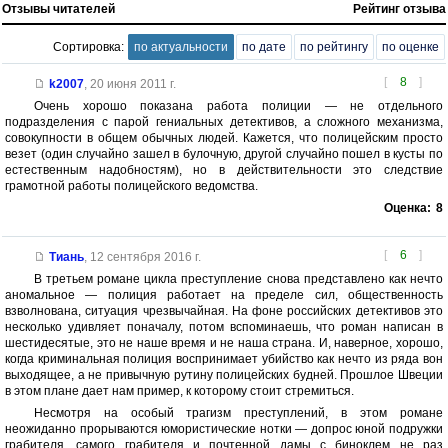
Отзывы читателей
Рейтинг отзыва
Сортировка:
по актуальности
по дате
по рейтингу
по оценке
[
8
]
k2007
,
20 июня 2011 г.
Очень хорошо показана работа полиции — не отдельного
подразделения с парой гениальных детективов, а сложного механизма,
совокупности в общем обычных людей. Кажется, что полицейским просто
везет (один случайно зашел в булочную, другой случайно пошел в кусты по
естественным надобностям), но в действительности это следствие
грамотной работы полицейского ведомства.
Оценка:
8
[
6
]
Тиань
,
12 сентября 2016 г.
В третьем романе цикла преступление снова представлено как нечто
аномальное — полиция работает на пределе сил, общественность
взволнована, ситуация чрезвычайная. На фоне российских детективов это
несколько удивляет поначалу, потом вспоминаешь, что роман написан в
шестидесятые, это не наше время и не наша страна. И, наверное, хорошо,
когда криминальная полиция воспринимает убийство как нечто из ряда вон
выходящее, а не привычную рутину полицейских будней. Прошлое Швеции
в этом плане дает нам пример, к которому стоит стремиться.
Несмотря на особый трагизм преступлений, в этом романе
неожиданно прорываются юмористические нотки — допрос юной подружки
грабителя, самого грабителя и почтенной дамы с биноклем не раз