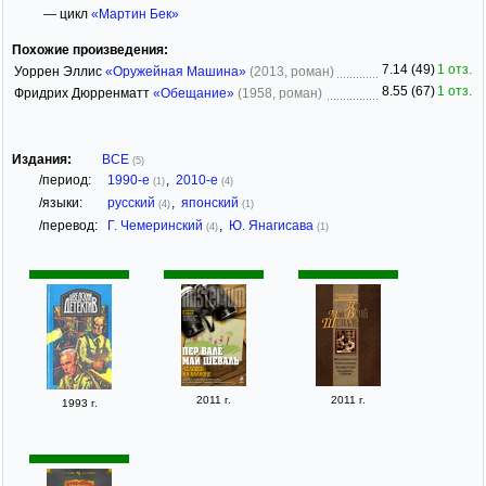
— цикл
«Мартин Бек»
Похожие произведения:
7.14 (49)
1 отз.
Уоррен Эллис
«Оружейная Машина»
(2013, роман)
8.55 (67)
1 отз.
Фридрих Дюрренматт
«Обещание»
(1958, роман)
Издания:
ВСЕ
(5)
/период:
1990-е
,
2010-е
(1)
(4)
/языки:
русский
,
японский
(4)
(1)
/перевод:
Г. Чемеринский
,
Ю. Янагисава
(4)
(1)
2011 г.
2011 г.
1993 г.