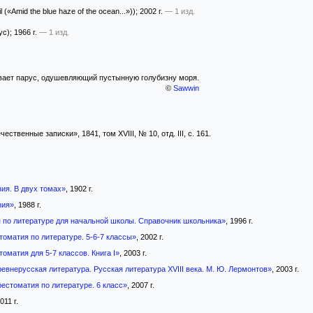
l («Amid the blue haze of the ocean...»))
; 2002 г.
— 1 изд.
ус)
; 1966 г.
— 1 изд.
вает парус, одушевляющий пустынную голубизну моря.
©
Sawwin
твенные записки», 1841, том XVIII, № 10, отд. III, с. 161.
ия. В двух томах»
, 1902 г.
зия»
, 1988 г.
 по литературе для начальной школы. Справочник школьника»
, 1996 г.
томатия по литературе. 5-6-7 классы»
, 2002 г.
оматия для 5-7 классов. Книга I»
, 2003 г.
евнерусская литература. Русская литература XVIII века. М. Ю. Лермонтов»
, 2003 г.
естоматия по литературе. 6 класс»
, 2007 г.
2011 г.