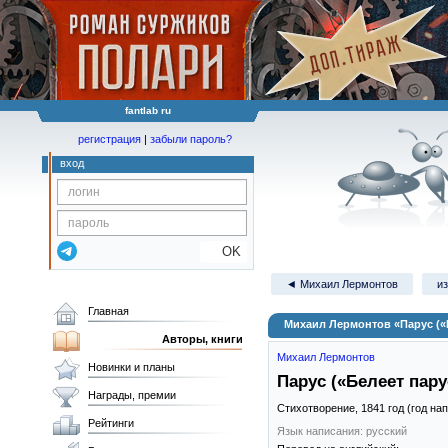
fantlab ru
регистрация
|
забыли пароль?
вход
OK
◄ Михаил Лермонтов
из
Главная
Михаил Лермонтов «Парус («Б
Авторы, книги
Михаил Лермонтов
Новинки и планы
Парус («Белеет пару
Награды, премии
Стихотворение,
1841
год (год на
Рейтинги
Язык написания: русский