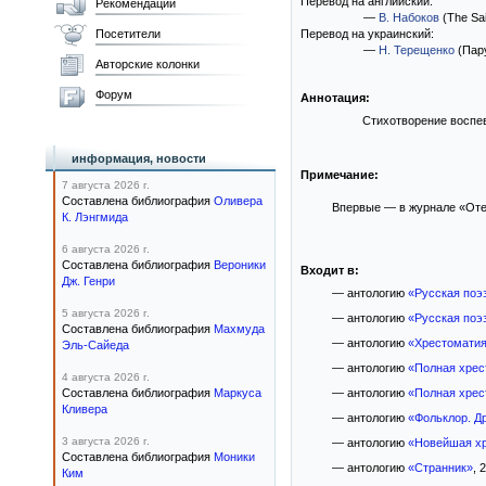
Перевод на английский:
Рекомендации
—
В. Набоков
(The Sai
Посетители
Перевод на украинский:
—
Н. Терещенко
(Пар
Авторские колонки
Форум
Аннотация:
Стихотворение воспе
информация, новости
Примечание:
7 августа 2026 г.
Составлена библиография
Оливера
Впервые — в журнале «Отечес
К. Лэнгмида
6 августа 2026 г.
Составлена библиография
Вероники
Входит в:
Дж. Генри
— антологию
«Русская поэз
5 августа 2026 г.
— антологию
«Русская поэ
Составлена библиография
Махмуда
— антологию
«Хрестоматия
Эль-Сайеда
— антологию
«Полная хрес
4 августа 2026 г.
Составлена библиография
Маркуса
— антологию
«Полная хрест
Кливера
— антологию
«Фольклор. Др
3 августа 2026 г.
— антологию
«Новейшая хр
Составлена библиография
Моники
— антологию
«Странник»
, 
Ким