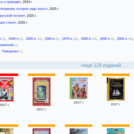
ты о природе»
, 2024 г.
отворение, которое надо знать»
, 2025 г.
 русской поэзии»
, 2025 г.
ие стихи»
, 2025 г.
-е
,
1940-е
,
1950-е
,
1960-е
,
1970-е
,
1980-е
,
1990-е
,
2000-е
(2)
(4)
(10)
(8)
(20)
(24)
(6)
(29)
раинский
(1)
. Терещенко
(1)
+ещё 129 изданий
2017 г.
2017 г.
2017 г.
2017 г.