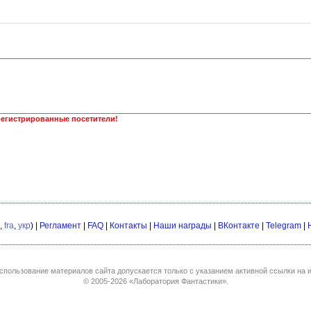
регистрированные посетители!
,
fra
,
укр
) |
Регламент
|
FAQ
|
Контакты
|
Наши награды
|
ВКонтакте
|
Telegram
|
спользование материалов сайта допускается только с указанием активной ссылки на и
© 2005-2026
«Лаборатория Фантастики»
.