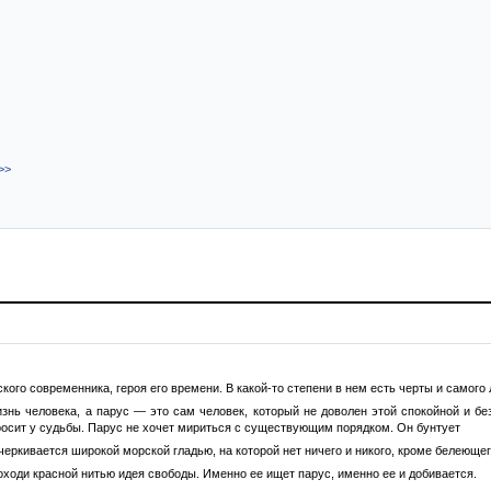
>>
ого современника, героя его времени. В какой-то степени в нем есть черты и самого
знь человека, а парус — это сам человек, который не доволен этой спокойной и бе
просит у судьбы. Парус не хочет мириться с существующим порядком. Он бунтует
черкивается широкой морской гладью, на которой нет ничего и никого, кроме белеющег
оходи красной нитью идея свободы. Именно ее ищет парус, именно ее и добивается.