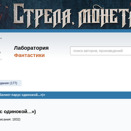
Лаборатория
Фантастики
дания (177)
елеет парус одинокой...»)»
с одинокой...»)
писания: 1832)