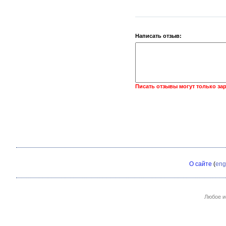
Написать отзыв:
Писать отзывы могут только за
О сайте
(
eng
Любое и