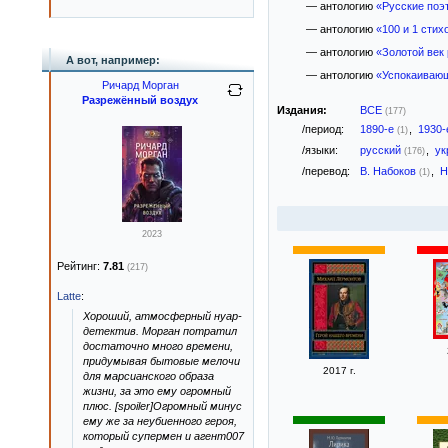
— антологию
«Русские поэ
— антологию
«100 и 1 стих
— антологию
«Золотой век
А вот, например:
— антологию
«Успокаивающ
Ричард Морган
Разрежённый воздух
Издания:
ВСЕ
(177)
/период:
1890-е
,
1930
(1)
/языки:
русский
,
ук
(176)
/перевод:
В. Набоков
,
Н
(1)
2023
Рейтинг:
7.81
(217)
Latte
:
Хороший, атмосферный нуар-
детектив. Морган потратил
достаточно много времени,
придумывая бытовые мелочи
2017 г.
для марсианского образа
жизни, за это ему огромный
плюс. [spoiler]Огромный минус
ему же за неубиенного героя,
который супермен и агент007