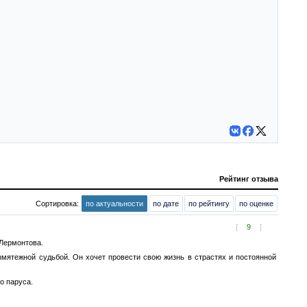
Рейтинг отзыва
Сортировка:
по актуальности
по дате
по рейтингу
по оценке
[
9
]
 Лермонтова.
змятежной судьбой. Он хочет провести свою жизнь в страстях и постоянной
о паруса.