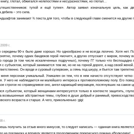
 книгу, глотал, обжигался нелепостями и несуразностями, но глотал…
утешественников: тупой и ещё тупее». Автор заявил изначальную цель, как дв
дебила – это сила.
ндшафтов занимают ¾ текста для того, чтобы в следующей главе сменится на другие
2009 г.
 середины 90-х было даже хорошо. Но однообразно и не всегда логично. Хотя нет. П
понятно, почему одних бандюков герой «мочит», а других отпускает с миром, почему
го города (в том числе искалеченных подручных), почему ГГ только что беспощадно 
 с субъектом, который занимается тем же, но не на горной дороге, а над своей женой.
ветственно. Он вроде и суровый супервоин, а глянь под шкуру, и бъется там трепетно
меня персонаж уникальный. Уникален он тем, что в нем начисто отсутствуют четко 
олая. У него не наблюдается ни малейшего интереса к противоположному полу. Его по
акое строгое но справедливое оно, ангел карающий мерзавцев, посягнувших на самое ц
ся субъектом, который женщинами интересуется только в контексте защитить, глупо
на возвышенные абстрактные темы, глубоко в душе добрый и ранимый, превосходств
ского возраста и старше. А чего, прикольненько :gigi:
8 г.
чешь получить за отзыв много минусов, то следует написать — «данная книга является
аво на поединок» и вправду является продолжением прекрасного романа «Волкодав«!