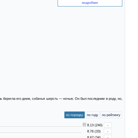
подробнее
ь берегла его днем, собачья шерсть — ночью. Он был последним в роду, но,
по порядку
по году
по рейтингу
8.13 (240)
-
8.76 (33)
-
8.67 (34)
-