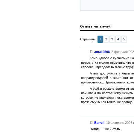
Отзывы читателей
Страницы:
1
2
3
4
5
amak2508
,
5 февраля 2026
Тема «добра с кулаками» на
недостатка можно отметить, что п
способен преодолеть любые трудно
А вот достоинств у книги 
неправдоподобий в книге нет от
приключениях. Приключения, конеч
А ещё в романе время от в
начинаем по-настоящему ценить и
которых не проявили, пока време
прежнему?» Как точно, не правда 
Barrell
,
10 февраля 2026 г
Читать — не читать.