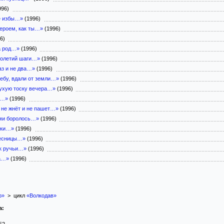
996)
бе избы…»
(1996)
героем, как ты…»
(1996)
96)
а род…»
(1996)
толетий шаги…»
(1996)
аз и не два…»
(1996)
небу, вдали от земли…»
(1996)
ухую тоску вечера…»
(1996)
с…»
(1996)
не жнёт и не пашет…»
(1996)
ами боролось…»
(1996)
уки…»
(1996)
ресницы…»
(1996)
ак ручьи…»
(1996)
ка…»
(1996)
р»
> цикл
«Волкодав»
а: