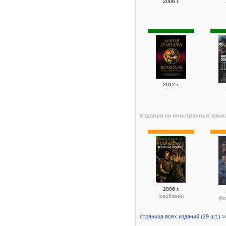
2006 г.
2012 г.
Издания на иностранных язык
2006 г.
(сербский)
(бо
страница всех изданий (29 шт.) >