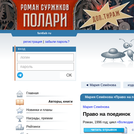
fantlab ru
регистрация
|
забыли пароль?
вход
OK
◄ Мария Семёнова
изд
Главная
Мария Семёнова «Право на 
Авторы, книги
Мария Семёнова
Новинки и планы
Право на поединок
Награды, премии
Роман,
1996
год; цикл
«Волкодав 
Рейтинги
читать отрывок
с