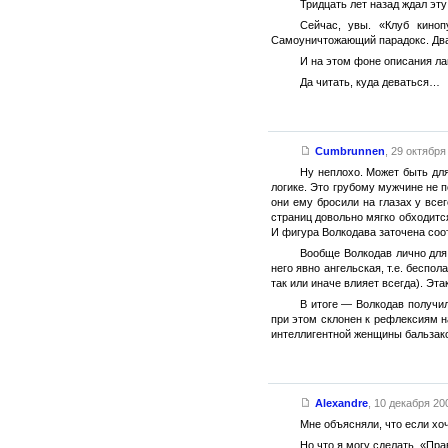
Тридцать лет назад ждал эту
Сейчас, увы. «Клуб киноп
Самоуничтожающий парадокс. Два 
И на этом фоне описания ла
Да читать, куда деваться…
Cumbrunnen
,
29 октября 
Ну неплохо. Может быть для
логике. Это грубому мужчине не 
они ему бросили на глазах у все
страниц довольно мягко обходится
И фигура Волкодава заточена соот
Вообще Волкодав лично для 
него явно ангельская, т.е. бесп
так или иначе влияет всегда). Эт
В итоге — Волкодав получил
при этом склонен к рефлексиям 
интеллигентной женщины бальзаков
Alexandre
,
10 декабря 200
Мне объясняли, что если хо
Но что я могу сделать, «Пр