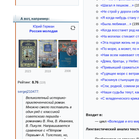
«Шагал я пешком…»
(1
«Не строй у дороги се
«Я когда-нибудь стану 
А вот, например:
«Была любимая…»
(19
Юрий Герман
«Когда восстанет род н
Россия молодая
«На могилах стихают с
«Эта подлая жизнь не р
«По морю, а может, по 
«Нам всем навевают гл
«Дома, братцы, у Небе
«Привыкший сражаться 
2008
2023
2019
«Гудящее море с ветр
«Раскинув стынущие р
Рейтинг:
8.76
(119)
«Спи, родной, сомкни 
sergej210477
:
«Наши судьбы текут, к
Великолепный историко-
«С младенческого кри
приключенческий роман.
Множно смело поставить в
один ряд с классикой
Входит в:
советского периода -
романами В. Яна, В. Иванова,
— цикл
«Волкодав и его ми
В. Пикуля. Напрашивается
Лингвистический анализ текст
сравнение с «Пётром
Первым» А. Толстого, но,