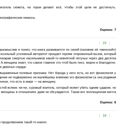
игатель сюжета, но герои делают всё, чтобы этой цели не достигнуть.
 географические нюансы.
Оценка:
7
[
23
]
оразмыслив я понял, что книга развивается по своей (назовем её «женской»)
 всесильный уголовный авторитет прощает героям откровенный вызов, который
покарав смертью насильников какой-то невнятной летуньи через два десятка
 А женщина знает, что самое главное это чтоб было тихо, мирно и благодатно.
е девичье сердце.
выраженные половые признаки. Нет борода у него есть, но вот физиология у
ведение не подверженно ни малейшему влиянию его физиологии (а она родимая
енное, что есть в мире — на женщину.
стей всяких ни-ни, суровый воитель, который может убить одним ударом, но
о женщины в отношениях даже не обсуждается. Такая вот воплощенная мечта
Оценка:
6
[
19
]
 продолжением такой-то книги».