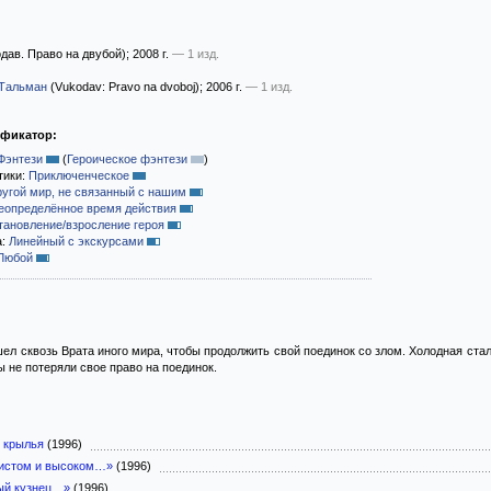
дав. Право на двубой)
; 2008 г.
— 1 изд.
-Тальман
(Vukodav: Pravo na dvoboj)
; 2006 г.
— 1 изд.
ификатор:
Фэнтези
(
Героическое фэнтези
)
тики:
Приключенческое
ругой мир, не связанный с нашим
еопределённое время действия
тановление/взросление героя
а:
Линейный с экскурсами
Любой
ел сквозь Врата иного мира, чтобы продолжить свой поединок со злом. Холодная стал
 не потеряли свое право на поединок.
е крылья
(1996)
 чистом и высоком…»
(1996)
ый кузнец…»
(1996)