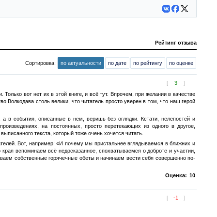
Рейтинг отзыва
Сортировка:
по актуальности
по дате
по рейтингу
по оценке
[
3
]
Только вот нет их в этой книге, и всё тут. Впрочем, при желании в качестве
о Волкодава столь велики, что читатель просто уверен в том, что наш герой
 а в события, описанные в нём, веришь без оглядки. Кстати, нелепостей и
произведениях, на постоянных, просто перетекающих из одного в другое,
 выписанного текста, который тоже очень хочется читать.
елей. Вот, например: «И почему мы пристальнее вглядываемся в ближних и
о края вспоминаем всё недосказанное, спохватываемся о доброте и участии,
бываем собственные горячечные обеты и начинаем вести себя совершенно по-
Оценка:
10
[
-1
]