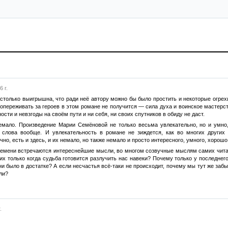
 г.
столько выигрышна, что ради неё автору можно бы было простить и некоторые огрехи. 
опереживать за героев в этом романе не получится — сила духа и воинское мастерств
сти и невзгоды на своём пути и ни себя, ни своих спутников в обиду не даст.
немало. Произведение Марии Семёновой не только весьма увлекательно, но и умно,
 слова вообще. И увлекательность в романе не зиждется, как во многих других 
но, есть и здесь, и их немало, но также немало и просто интересного, умного, хорошо
ремени встречаются интереснейшие мысли, во многом созвучные мыслям самих читат
х только когда судьба готовится разлучить нас навеки? Почему только у последнег
ни было в достатке? А если несчастья всё-таки не происходит, почему мы тут же за
ли?
.