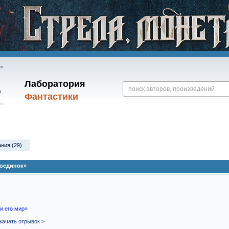
Лаборатория
Фантастики
ания (29)
поединок»
и его мир»
качать отрывок >