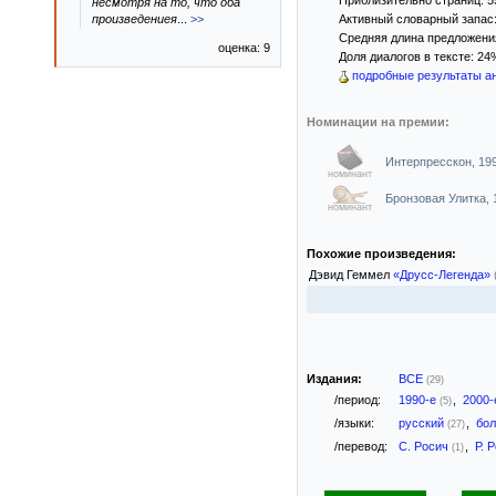
Приблизительно страниц: 5
несмотря на то, что оба
произведениея
...
>>
Активный словарный запас:
Средняя длина предложения:
оценка: 9
Доля диалогов в тексте: 24
подробные результаты ан
Номинации на премии:
Интерпресскон, 19
номинант
Бронзовая Улитка,
номинант
Похожие произведения:
Дэвид Геммел
«Друсс-Легенда»
Издания:
ВСЕ
(29)
/период:
1990-е
,
2000
(5)
/языки:
русский
,
бол
(27)
/перевод:
С. Росич
,
Р. 
(1)