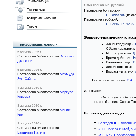
Рекомендации
Язык написания: русский
Посетители
Перевод на болгарский:
—
Н. Теллалов
(Вълко
Авторские колонки
Перевод на сербский:
—
С. Росич
,
Р. Росич
Форум
Жанрово-тематический класс
Жанры/поджанры:
информация, новости
Общие характерис
6 августа 2026 г.
Место действия:
Д
Составлена библиография
Вероники
Время действия:
Н
Дж. Генри
Сюжетные ходы:
С
Линейность сюжет
5 августа 2026 г.
Возраст читателя:
Составлена библиография
Махмуда
Эль-Сайеда
Всего проголосовало:
154
4 августа 2026 г.
Аннотация:
Составлена библиография
Маркуса
Кливера
Он вернулся. Он прош
пока он был жив, Серые Псы
3 августа 2026 г.
Составлена библиография
Моники
В произведение входит:
Ким
Волкодав-II. Сломанны
2 августа 2026 г.
Составлена библиография
«Ты – всё за книгой, в
Вайшнави Патель
«Я – меч. Прославленн