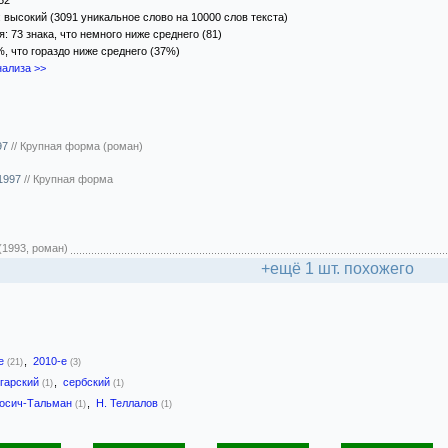
52
 высокий (3091 уникальное слово на 10000 слов текста)
 73 знака, что немного ниже среднего (81)
%, что гораздо ниже среднего (37%)
ализа >>
97
//
Крупная форма (роман)
 1997
//
Крупная форма
(1993, роман)
+ещё 1 шт. похожего
-е
,
2010-е
(21)
(3)
гарский
,
сербский
(1)
(1)
Росич-Тальман
,
Н. Теллалов
(1)
(1)