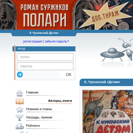
К Чуковский Детям
регистрация
|
забыли пароль?
вход
OK
К. Чуковский «Детям»
Главная
Авторы, книги
Новинки и планы
Награды, премии
Рейтинги