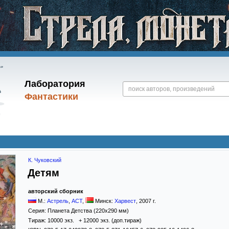
Лаборатория
Фантастики
К. Чуковский
Детям
авторский сборник
М.:
Астрель
,
АСТ
,
Минск:
Харвест
,
2007
г.
Серия:
Планета Детства (220x290 мм)
Тираж:
10000 экз. + 12000 экз. (доп.тираж)