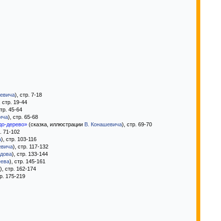
шевича
), стр. 7-18
, стр. 19-44
стр. 45-64
ича
), стр. 65-68
удо-дерево»
(сказка, иллюстрации
В. Конашевича
), стр. 69-70
р. 71-102
а
), стр. 103-116
евича
), стр. 117-132
идова
), стр. 133-144
еева
), стр. 145-161
), стр. 162-174
тр. 175-219