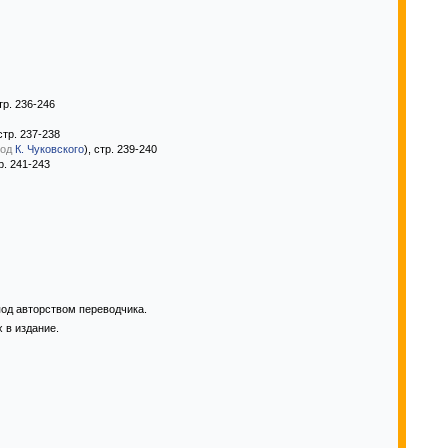
стр. 236-246
 стр. 237-238
од
К. Чуковского
), стр. 239-240
тр. 241-243
под авторством переводчика.
 в издание.