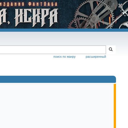
поиск по жанру
расширенный