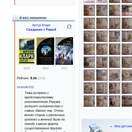
А вот, например:
Артур Кларк
Свидание с Рамой
2018
2014
2013
Рейтинг:
8.16
(2376)
strannik102
:
Тема встречи с
представителями
инопланетного Разума
волнует человечество с
самых давних пор. Очень
много споров и различных
гипотез и мнений было по
поводу самого факта
Мои детски
существования другого