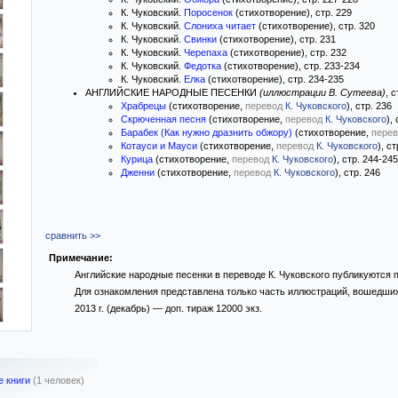
К. Чуковский.
Поросенок
(стихотворение), стр. 229
К. Чуковский.
Слониха читает
(стихотворение), стр. 320
К. Чуковский.
Свинки
(стихотворение), стр. 231
К. Чуковский.
Черепаха
(стихотворение), стр. 232
К. Чуковский.
Федотка
(стихотворение), стр. 233-234
К. Чуковский.
Елка
(стихотворение), стр. 234-235
АНГЛИЙСКИЕ НАРОДНЫЕ ПЕСЕНКИ
(иллюстрации В. Сутеева)
, 
Храбрецы
(стихотворение,
перевод
К. Чуковского
), стр. 236
Скрюченная песня
(стихотворение,
перевод
К. Чуковского
),
Барабек (Как нужно дразнить обжору)
(стихотворение,
перев
Котауси и Мауси
(стихотворение,
перевод
К. Чуковского
), с
Курица
(стихотворение,
перевод
К. Чуковского
), стр. 244-245
Дженни
(стихотворение,
перевод
К. Чуковского
), стр. 246
сравнить >>
Примечание:
Английские народные песенки в переводе К. Чуковского публикуются 
Для ознакомления представлена только часть иллюстраций, вошедших
2013 г. (декабрь) — доп. тираж 12000 экз.
е книги
(1 человек)