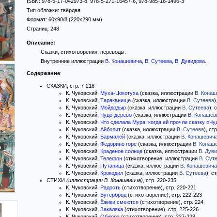
ISBN:
978-5-17-042973-8, 978-5-271-16457-6, 978-985-16-1496-3
Тип обложки:
твёрдая
Формат:
60x90/8
(220x290 мм)
Страниц:
248
Описание:
Сказки, стихотворения, переводы.
Внутренние иллюстрации
В. Конашевича
,
В. Сутеева
,
В. Дувидова
.
Содержание
:
СКАЗКИ, стр. 7-218
К. Чуковский.
Муха-Цокотуха
(сказка, иллюстрации
В. Кона
К. Чуковский.
Тараканище
(сказка, иллюстрации
В. Сутеева
)
К. Чуковский.
Мойдодыр
(сказка, иллюстрации
В. Сутеева
), 
К. Чуковский.
Чудо-дерево
(сказка, иллюстрации
В. Конашев
К. Чуковский.
Что сделала Мура, когда ей прочли сказку «Ч
К. Чуковский.
Айболит
(сказка, иллюстрации
В. Сутеева
), ст
К. Чуковский.
Бармалей
(сказка, иллюстрации
В. Конашевич
К. Чуковский.
Федорино горе
(сказка, иллюстрации
В. Конаш
К. Чуковский.
Краденое солнце
(сказка, иллюстрации
В. Дув
К. Чуковский.
Телефон
(стихотворение, иллюстрации
В. Сут
К. Чуковский.
Путаница
(сказка, иллюстрации
В. Конашевича
К. Чуковский.
Крокодил
(сказка, иллюстрации
В. Сутеева
), с
СТИХИ
(иллюстрации В. Конашевича)
, стр. 220-235
К. Чуковский.
Радость
(стихотворение), стр. 220-221
К. Чуковский.
Бутерброд
(стихотворение), стр. 222-223
К. Чуковский.
Ёжики смеются
(стихотворение), стр. 224
К. Чуковский.
Закаляка
(стихотворение), стр. 225-226
К. Чуковский.
Обжора
(стихотворение), стр. 227-228