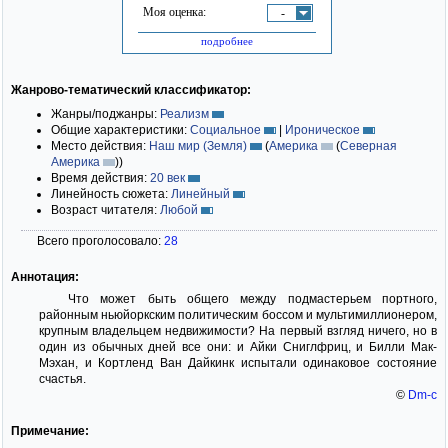
Моя оценка:
-
подробнее
Жанрово-тематический классификатор:
Жанры/поджанры:
Реализм
Общие характеристики:
Социальное
|
Ироническое
Место действия:
Наш мир (Земля)
(
Америка
(
Северная
Америка
)
)
Время действия:
20 век
Линейность сюжета:
Линейный
Возраст читателя:
Любой
Всего проголосовало:
28
Аннотация:
Что может быть общего между подмастерьем портного,
районным ньюйоркским политическим боссом и мультимиллионером,
крупным владельцем недвижимости? На первый взгляд ничего, но в
один из обычных дней все они: и Айки Сниглфриц, и Билли Мак-
Мэхан, и Кортленд Ван Дайкинк испытали одинаковое состояние
счастья.
©
Dm-c
Примечание: