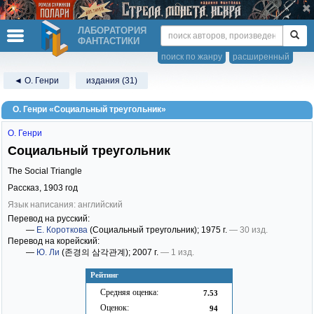
ЛАБОРАТОРИЯ
ФАНТАСТИКИ
поиск по жанру
расширенный
◄ О. Генри
издания (31)
О. Генри «Социальный треугольник»
О. Генри
Социальный треугольник
The Social Triangle
Рассказ,
1903
год
Язык написания: английский
Перевод на русский:
—
Е. Короткова
(Социальный треугольник)
; 1975 г.
— 30 изд.
Перевод на корейский:
—
Ю. Ли
(존경의 삼각관계)
; 2007 г.
— 1 изд.
Рейтинг
Средняя оценка:
7.53
Оценок:
94