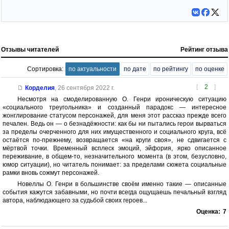
Отзывы читателей
Рейтинг отзыва
Сортировка:
по актуальности
по дате
по рейтингу
по оценке
[
2
]
Корделия
,
26 сентября 2022 г.
Несмотря на смоделированную О. Генри ироническую ситуацию
«социального треугольника» и созданный парадокс — интересное
жонглирование статусом персонажей, для меня этот рассказ прежде всего
печален. Ведь он — о безнадёжности: как бы ни пытались герои вырваться
за пределы очерченного для них имущественного и социального круга, всё
остаётся по-прежнему, возвращается «на круги своя», не сдвигается с
мёртвой точки. Временный всплеск эмоций, эйфория, ярко описанное
переживание, в общем-то, незначительного момента (в этом, безусловно,
юмор ситуации), но читатель понимает: за пределами сюжета социальные
рамки вновь сожмут персонажей.
Новеллы О. Генри в большинстве своём именно такие — описанные
события кажутся забавными, но почти всегда ощущаешь печальный взгляд
автора, наблюдающего за судьбой своих героев...
Оценка:
7