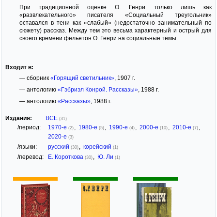
При традиционной оценке О. Генри только лишь как
«развлекательного» писателя «Социальный треугольник»
оставался в тени как «слабый» (недостаточно занимательный по
сюжету) рассказ. Между тем это весьма характерный и острый для
своего времени фельетон О. Генри на социальные темы.
Входит в:
— сборник
«Горящий светильник»
, 1907 г.
— антологию
«Гэбриэл Конрой. Рассказы»
, 1988 г.
— антологию
«Рассказы»
, 1988 г.
Издания:
ВСЕ
(31)
/период:
1970-е
,
1980-е
,
1990-е
,
2000-е
,
2010-е
,
(2)
(5)
(4)
(10)
(7)
2020-е
(3)
/языки:
русский
,
корейский
(30)
(1)
/перевод:
Е. Короткова
,
Ю. Ли
(30)
(1)