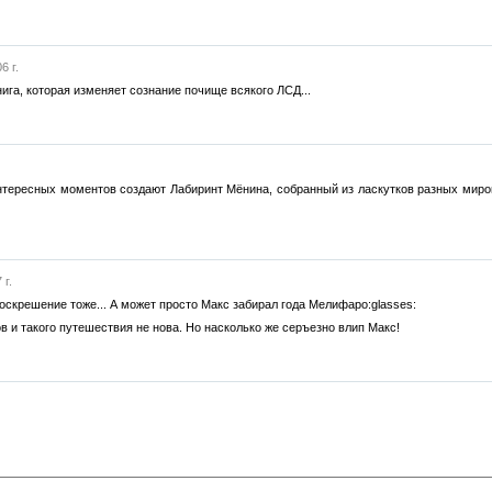
6 г.
нига, которая изменяет сознание почище всякого ЛСД...
нтересных моментов создают Лабиринт Мёнина, собранный из ласкутков разных миро
 г.
 воскрешение тоже... А может просто Макс забирал года Мелифаро:glasses:
 и такого путешествия не нова. Но насколько же серъезно влип Макс!