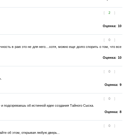
[
2
]
Оценка:
10
[
0
]
ность в раю это не для него....хотя, можно еще долго спорить о том, что все
Оценка:
10
[
0
]
ь.
Оценка:
9
[
0
]
е и подозреваешь об истинной идее создания Тайного Сыска.
Оценка:
8
[
0
]
йте об этом, открывая любую дверь...