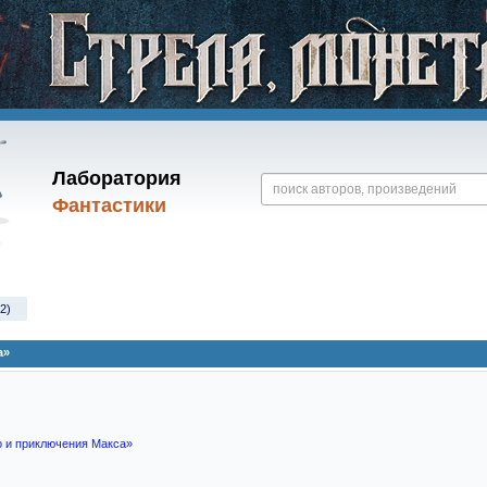
Лаборатория
Фантастики
2)
а»
 и приключения Макса»