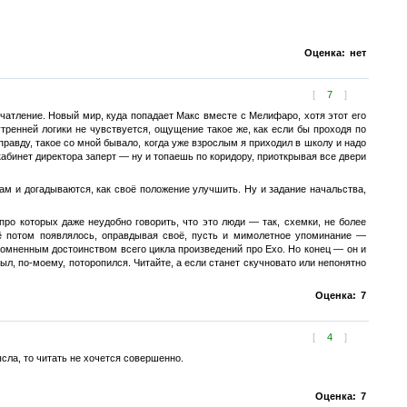
Оценка:
нет
[
7
]
ечатление. Новый мир, куда попадает Макс вместе с Мелифаро, хотя этот его
утренней логики не чувствуется, ощущение такое же, как если бы проходя по
равду, такое со мной бывало, когда уже взрослым я приходил в школу и надо
 кабинет директора заперт — ну и топаешь по коридору, приоткрывая все двери
ам и догадываются, как своё положение улучшить. Ну и задание начальства,
про которых даже неудобно говорить, что это люди — так, схемки, не более
сё потом появлялось, оправдывая своё, пусть и мимолетное упоминание —
омненным достоинством всего цикла произведений про Ехо. Но конец — он и
был, по-моему, поторопился. Читайте, а если станет скучновато или непонятно
Оценка:
7
[
4
]
сла, то читать не хочется совершенно.
Оценка:
7