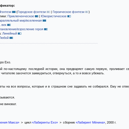
ификатор:
Фэнтези
(
Городское фэнтези
|
Героическое фэнтези
)
тики:
Приключенческое
|
Юмористическое
араллельный мир/вселенная
1 век
тановление/взросление героя
а:
Линейный
Любой
ро Ехо.
ой по-настоящему последней истории, она предваряет самую первую, проливает св
 читателю захочется зажмуриться, отвернуться, а то и вовсе убежать.
еты на все вопросы, которые и в страшном сне задавать не собирался. Ему не отве
крываются.
не виноват.
чения Макса»
> цикл
«Лабиринты Ехо»
> сборник
«Лабиринт Мёнина»
, 2000 г.