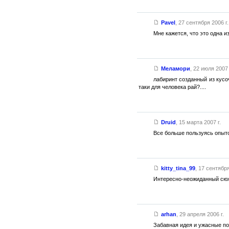
Pavel
,
27 сентября 2006 г.
Мне кажется, что это одна и
Меламори
,
22 июля 2007 
лабиринт созданный из кусоч
таки для человека рай?....
Druid
,
15 марта 2007 г.
Все больше пользуясь опыт
kitty_tina_99
,
17 сентября
Интересно-неожиданный сюже
arhan
,
29 апреля 2006 г.
Забавная идея и ужасные по