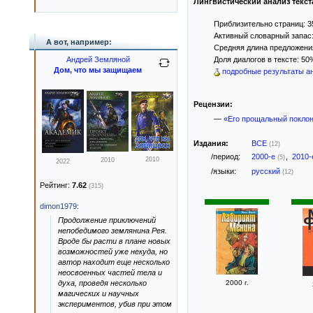
Лингвистический анализ текст
Приблизительно страниц: 3
Активный словарный запас:
А вот, например:
Средняя длина предложения
Андрей Земляной
Доля диалогов в тексте: 50
Дом, что мы защищаем
подробные результаты ан
Рецензии:
—
«Его прощальный покло
Издания:
ВСЕ
(12)
/период:
2000-е
,
2010
(5)
2010
2010
2022
/языки:
русский
(12)
Рейтинг:
7.62
(315)
dimon1979
:
Продолжение приключений
непобедимого землянина Рея.
Вроде бы расти в плане новых
возможностей уже некуда, но
автор находит еще несколько
неосвоенных частей тела и
духа, проведя несколько
2000 г.
магических и научных
экспериментов, убив при этом