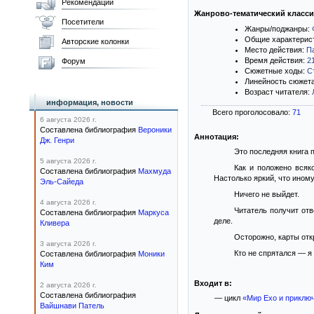
Рекомендации
Жанрово-тематический класс
Посетители
Жанры/поджанры:
Общие характерис
Авторские колонки
Место действия:
П
Время действия:
2
Форум
Сюжетные ходы:
С
Линейность сюжет
Возраст читателя:
информация, новости
Всего проголосовало:
71
6 августа 2026 г.
Составлена библиография
Вероники
Аннотация:
Дж. Генри
Это последняя книга п
5 августа 2026 г.
Как и положено всяк
Составлена библиография
Махмуда
Настолько яркий, что иному
Эль-Сайеда
Ничего не выйдет.
4 августа 2026 г.
Читатель получит отв
Составлена библиография
Маркуса
деле.
Кливера
Осторожно, карты от
3 августа 2026 г.
Кто не спрятался — я 
Составлена библиография
Моники
Ким
Входит в:
2 августа 2026 г.
Составлена библиография
— цикл
«Мир Ехо и приклю
Вайшнави Патель