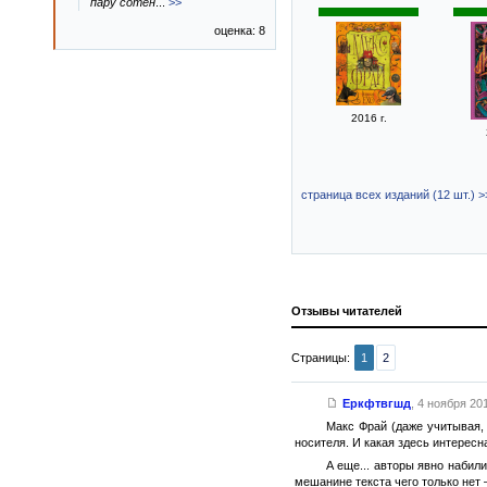
пару сотен
...
>>
оценка: 8
2016 г.
страница всех изданий (12 шт.) >
Отзывы читателей
Страницы:
1
2
Еркфтвгшд
,
4 ноября 201
Макс Фрай (даже учитывая,
носителя. И какая здесь интересн
А еще... авторы явно набил
мешанине текста чего только нет