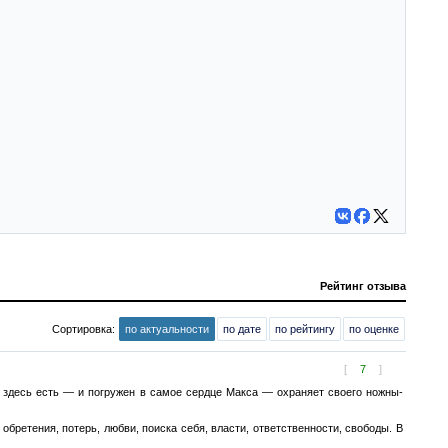
Рейтинг отзыва
Сортировка:
по актуальности
по дате
по рейтингу
по оценке
[
7
]
ч здесь есть — и погружен в самое сердце Макса — охраняет своего ножны-
обретения, потерь, любви, поиска себя, власти, ответственности, свободы. В