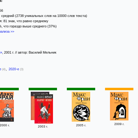
а:
56
 средний (2738 уникальных слов на 10000 слов текста)
: 81 знак, что равно среднему
%, что гораздо выше среднего (37%)
ализа >>
н»
, 2001 г. // автор: Василий Мельник
-е
,
2020-е
(4)
(3)
2009 г.
2000 г.
2005 г.
2003 г.