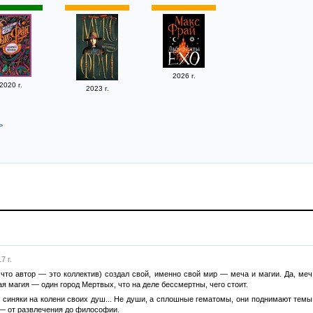
2026 г.
2020 г.
2023 г.
>
7 г.
 что автор — это коллектив) создал свой, именно свой мир — меча и магии. Да, ме
ая магия — один город Мертвых, что на деле бессмертны, чего стоит.
и синяки на колени своих душ... Не души, а сплошные гематомы, они поднимают темы 
 — от развлечения до философии.