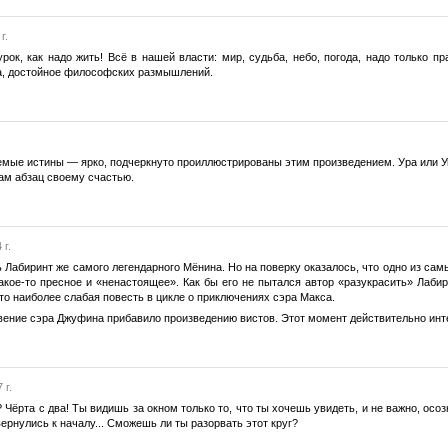
г.
ок, как надо жить! Всё в нашей власти: мир, судьба, небо, погода, надо только п
а, достойное философских размышлений.
мые истины — ярко, подчеркнуто проиллюстрированы этим произведением. Ура или Ув
ам абзац своему счастью.
 г.
Лабиринт же самого легендарного Мёнина. Но на поверку оказалось, что одно из сам
акое-то пресное и «ненастоящее». Как бы его не пытался автор «разукрасить» Лаби
то наиболее слабая повесть в цикле о приключениях сэра Макса.
ение сэра Джуфина прибавило произведению вистов. Этот момент действительно инт
 г.
Чёрта с два! Ты видишь за окном только то, что ты хочешь увидеть, и не важно, осоз
ернулись к началу... Сможешь ли ты разорвать этот круг?