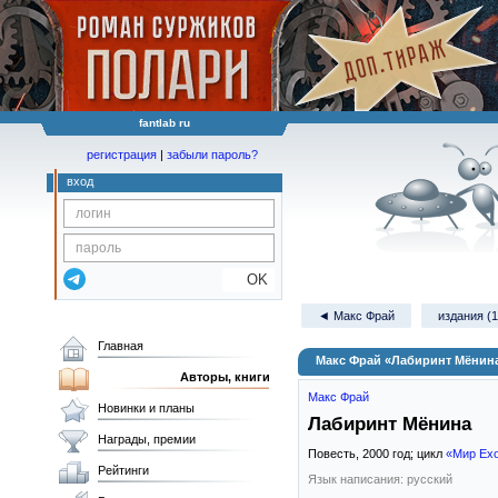
fantlab ru
регистрация
|
забыли пароль?
вход
OK
◄ Макс Фрай
издания (1
Главная
Макс Фрай «Лабиринт Мёнин
Авторы, книги
Макс Фрай
Новинки и планы
Лабиринт Мёнина
Награды, премии
Повесть,
2000
год; цикл
«Мир Ехо
Рейтинги
Язык написания: русский