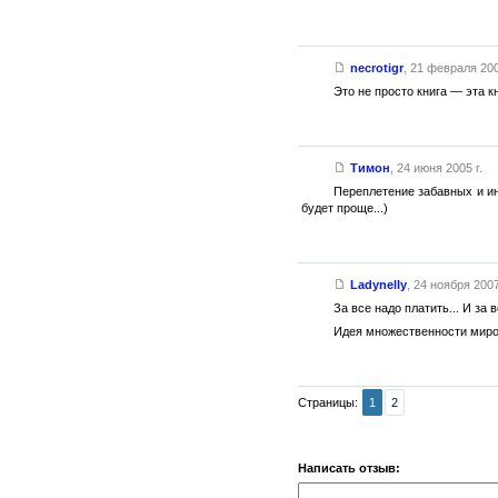
necrotigr
,
21 февраля 200
Это не просто книга — эта к
Тимон
,
24 июня 2005 г.
Переплетение забавных и и
будет проще...)
Ladynelly
,
24 ноября 2007
За все надо платить... И за
Идея множественности миров
Страницы:
1
2
Написать отзыв: