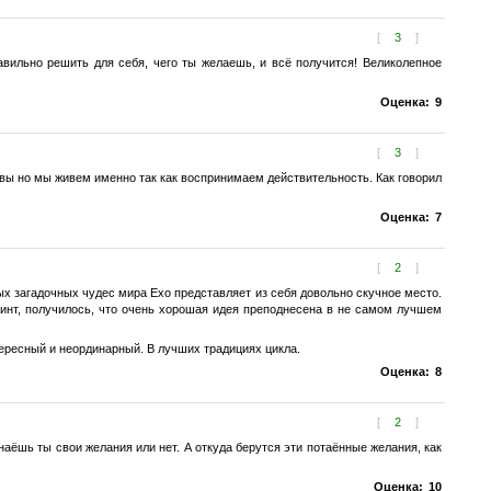
[
3
]
равильно решить для себя, чего ты желаешь, и всё получится! Великолепное
Оценка:
9
[
3
]
ы но мы живем именно так как воспринимаем действительность. Как говорил
Оценка:
7
[
2
]
ых загадочных чудес мира Ехо представляет из себя довольно скучное место.
ринт, получилось, что очень хорошая идея преподнесена в не самом лучшем
ересный и неординарный. В лучших традициях цикла.
Оценка:
8
[
2
]
наёшь ты свои желания или нет. А откуда берутся эти потаённые желания, как
Оценка:
10