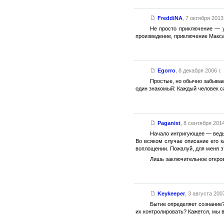
FreddiNA
,
7 октября 2013 
Не просто приключение — ур
произведение, приключение Макс
Egorro
,
8 декабря 2006 г.
Простые, но обычно забывае
один знакомый: Каждый человек с
Paganist
,
8 сентября 2014
Начало интригующее — ведь 
Во всяком случае описание его к
воплощении. Пожалуй, для меня э
Лишь заключительное откров
Keykeeper
,
3 августа 2007
Бытие определяет сознание? 
их контролировать? Кажется, мы в