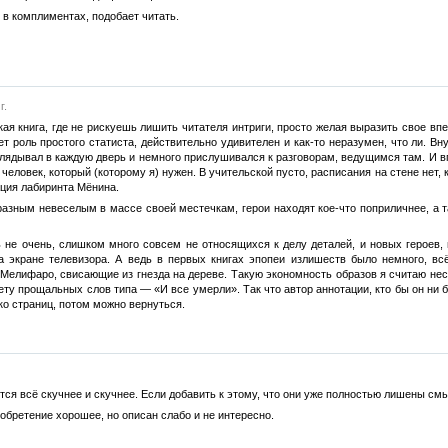
 в комплиментах, подобает читать.
г.
кая книга, где не рискуешь лишить читателя интриги, просто желая выразить свое вп
т роль простого статиста, действительно удивителен и как-то неразумен, что ли. Вн
глядывал в каждую дверь и немного прислушивался к разговорам, ведущимся там. И вп
я человек, который (которому я) нужен. В учительской пусто, расписания на стене нет,
ция лабиринта Мёнина.
разным невеселым в массе своей местечкам, герои находят кое-что поприличнее, а т
 не очень, слишком много совсем не относящихся к делу деталей, и новых героев, 
а экране телевизора. А ведь в первых книгах эпопеи излишеств было немного, в
Мелифаро, свисающие из гнезда на дереве. Такую экономность образов я считаю нес
 нету прощальных слов типа — «И все умерли». Так что автор аннотации, кто бы он ни 
ко страниц, потом можно вернуться.
ся всё скучнее и скучнее. Если добавить к этому, что они уже полностью лишены смы
обретение хорошее, но описан слабо и не интересно.