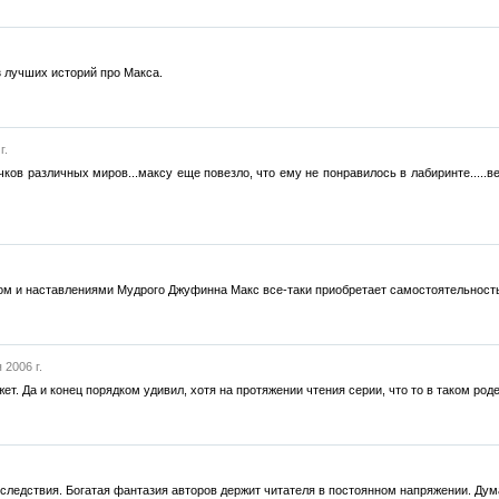
з лучших историй про Макса.
г.
ков различных миров...максу еще повезло, что ему не понравилось в лабиринте.....веч
ом и наставлениями Мудрого Джуфинна Макс все-таки приобретает самостоятельност
 2006 г.
т. Да и конец порядком удивил, хотя на протяжении чтения серии, что то в таком род
следствия. Богатая фантазия авторов держит читателя в постоянном напряжении. Дума