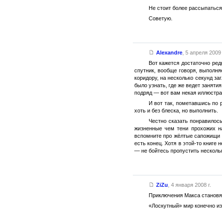
Не стоит более рассыпаться
Советую.
Alexandre
,
5 апреля 2009 
Вот кажется достаточно ред
спутник, вообще говоря, выполняе
коридору, на несколько секунд за
было узнать, где же ведет заняти
подряд — вот вам некая иллюстра
И вот так, пометавшись по 
хоть и без блеска, но выполнить.
Честно сказать понравилось
жизненные чем тени прохожих н
вспомните про жёлтые сапожищи 
есть конец. Хотя в этой-то книге
— не бойтесь пропустить несколь
ZiZu
,
4 января 2008 г.
Приключения Макса становят
«Лоскутный» мир конечно из