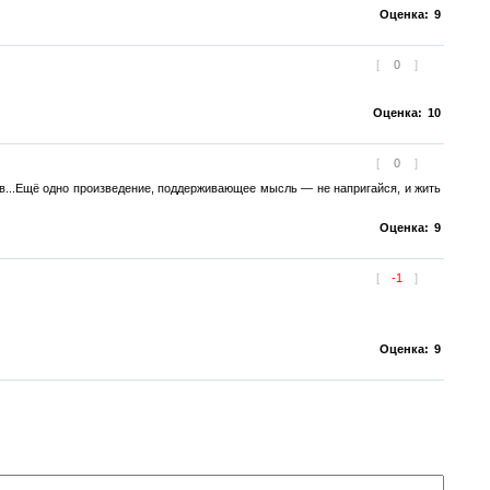
Оценка:
9
[
0
]
Оценка:
10
[
0
]
в...Ещё одно произведение, поддерживающее мысль — не напригайся, и жить
Оценка:
9
[
-1
]
Оценка:
9