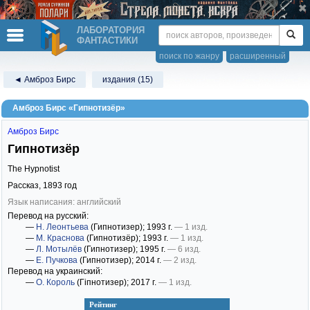
ЛАБОРАТОРИЯ
ФАНТАСТИКИ
поиск по жанру
расширенный
◄ Амброз Бирс
издания (15)
Амброз Бирс «Гипнотизёр»
Амброз Бирс
Гипнотизёр
The Hypnotist
Рассказ,
1893
год
Язык написания: английский
Перевод на русский:
—
Н. Леонтьева
(Гипнотизер)
; 1993 г.
— 1 изд.
—
М. Краснова
(Гипнотизёр)
; 1993 г.
— 1 изд.
—
Л. Мотылёв
(Гипнотизер)
; 1995 г.
— 6 изд.
—
Е. Пучкова
(Гипнотизер)
; 2014 г.
— 2 изд.
Перевод на украинский:
—
О. Король
(Гіпнотизер)
; 2017 г.
— 1 изд.
Рейтинг