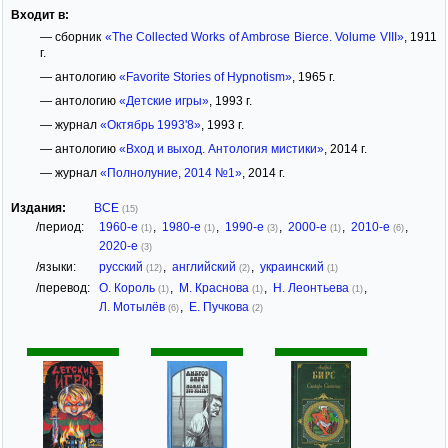
Входит в:
— сборник
«The Collected Works of Ambrose Bierce. Volume VIII»
, 1911
г.
— антологию
«Favorite Stories of Hypnotism»
, 1965 г.
— антологию
«Детские игры»
, 1993 г.
— журнал
«Октябрь 1993'8»
, 1993 г.
— антологию
«Вход и выход. Антология мистики»
, 2014 г.
— журнал
«Полнолуние, 2014 №1»
, 2014 г.
Издания:
ВСЕ
(15)
/период:
1960-е
,
1980-е
,
1990-е
,
2000-е
,
2010-е
,
(1)
(1)
(3)
(1)
(6)
2020-е
(3)
/языки:
русский
,
английский
,
украинский
(12)
(2)
(1)
/перевод:
О. Король
,
М. Краснова
,
Н. Леонтьева
,
(1)
(1)
(1)
Л. Мотылёв
,
Е. Пучкова
(6)
(2)