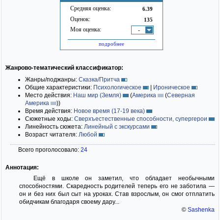
Средняя оценка:
6.39
Оценок:
135
Моя оценка:
-
подробнее
Жанрово-тематический классификатор:
Жанры/поджанры:
Сказка/Притча
Общие характеристики:
Психологическое
|
Ироническое
Место действия:
Наш мир (Земля)
(
Америка
(
Северная
Америка
)
)
Время действия:
Новое время (17-19 века)
Сюжетные ходы:
Сверхъестественные способности, супергерои
Линейность сюжета:
Линейный с экскурсами
Возраст читателя:
Любой
Всего проголосовало:
24
Аннотация:
Ещё в школе он заметил, что обладает необычными
способностями. Скаредность родителей теперь его не заботила —
он и без них был сыт на уроках. Став взрослым, он смог отплатить
обидчикам благодаря своему дару...
©
Sashenka