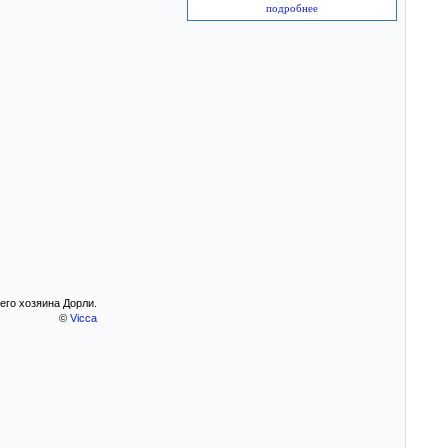
подробнее
его хозяина Дорли.
©
Vicca