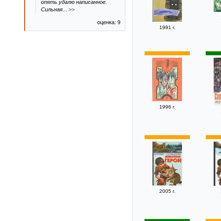
опять удалю написанное.
Сильная
...
>>
оценка: 9
1991 г.
1996 г.
2005 г.