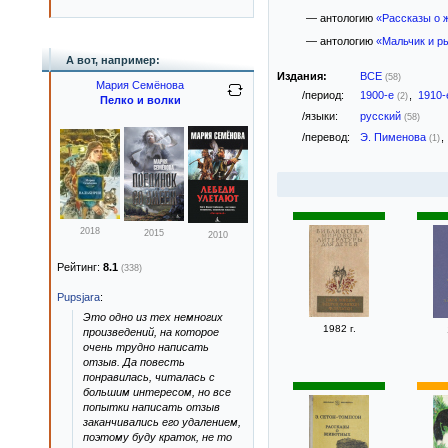
— антологию
«Рассказы о 
— антологию
«Мальчик и р
А вот, например:
Издания:
ВСЕ
(58)
Мария Семёнова
/период:
1900-е
,
1910
(2)
Пелко и волки
/языки:
русский
(58)
/перевод:
Э. Пименова
,
(1)
2018
2015
2010
Рейтинг:
8.1
(338)
Pupsjara
:
Это одно из тех немногих
1982 г.
произведений, на которое
очень трудно написать
отзыв. Да повесть
понравилась, читалась с
большим интересом, но все
попытки написать отзыв
заканчивались его удалением,
поэтому буду краток, не то