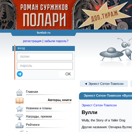
fantlab ru
регистрация
|
забыли пароль?
вход
OK
◄ Эрнест Сетон-Томпсон
Главная
Эрнест Сетон-Томпсон «Вул
Авторы, книги
Эрнест Сетон-Томпсон
Новинки и планы
Вулли
Награды, премии
Wully, the Story of a Yaller Dog
Рейтинги
Другие названия: Овчарка Вулли