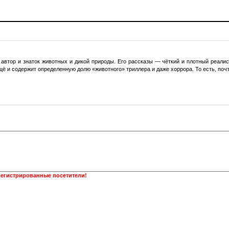
втор и знаток животных и дикой природы. Его рассказы — чёткий и плотный реалист
щё и содержит определенную долю «животного» триллера и даже хоррора. То есть, поч
регистрированные посетители!