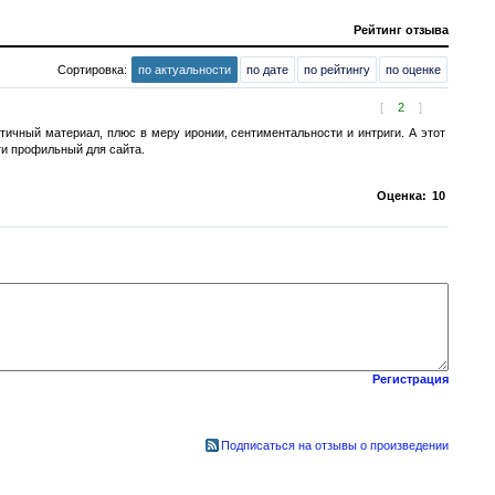
Рейтинг отзыва
Сортировка:
по актуальности
по дате
по рейтингу
по оценке
[
2
]
ичный материал, плюс в меру иронии, сентиментальности и интриги. А этот
ти профильный для сайта.
Оценка:
10
Регистрация
Подписаться на отзывы о произведении