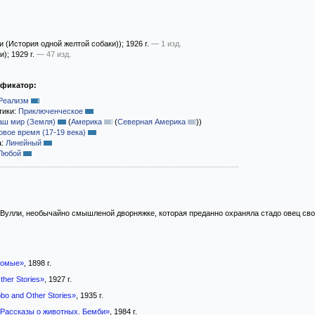
и (История одной желтой собаки))
; 1926 г.
— 1 изд.
и)
; 1929 г.
— 47 изд.
ификатор:
Реализм
тики:
Приключенческое
аш мир (Земля)
(
Америка
(
Северная Америка
)
)
овое время (17-19 века)
а:
Линейный
Любой
 Вулли, необычайно смышленой дворняжке, которая преданно охраняла стадо овец сво
комые»
, 1898 г.
her Stories»
, 1927 г.
bo and Other Stories»
, 1935 г.
 Рассказы о животных. Бемби»
, 1984 г.