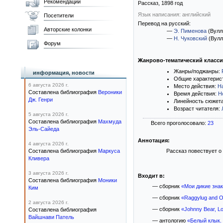
Рекомендации
Рассказ,
1898
год
Язык написания: английский
Посетители
Перевод на русский:
Авторские колонки
—
Э. Пименова
(Вулл
—
Н. Чуковский
(Вулл
Форум
Жанрово-тематический класс
Жанры/поджанры:
информация, новости
Общие характерис
6 августа 2026 г.
Место действия:
Н
Составлена библиография
Вероники
Время действия:
Н
Дж. Генри
Линейность сюжет
Возраст читателя:
5 августа 2026 г.
Составлена библиография
Махмуда
Всего проголосовало:
23
Эль-Сайеда
Аннотация:
4 августа 2026 г.
Составлена библиография
Маркуса
Рассказ повествует о
Кливера
3 августа 2026 г.
Входит в:
Составлена библиография
Моники
— сборник
«Мои дикие зна
Ким
— сборник
«Raggylug and Ot
2 августа 2026 г.
— сборник
«Johnny Bear, Lo
Составлена библиография
Вайшнави Патель
— антологию
«Белый клык.