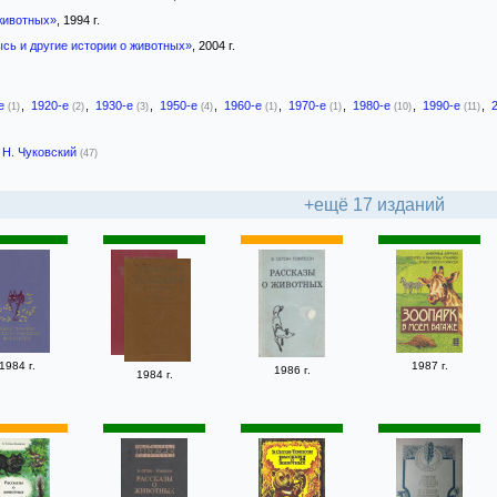
животных»
, 1994 г.
ысь и другие истории о животных»
, 2004 г.
-е
,
1920-е
,
1930-е
,
1950-е
,
1960-е
,
1970-е
,
1980-е
,
1990-е
,
(1)
(2)
(3)
(4)
(1)
(1)
(10)
(11)
Н. Чуковский
(47)
+ещё 17 изданий
1984 г.
1987 г.
1986 г.
1984 г.