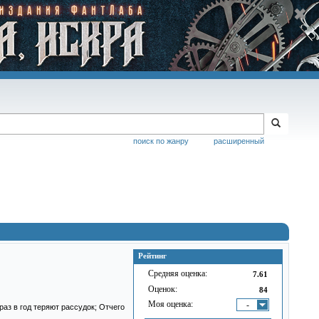
поиск по жанру
расширенный
Рейтинг
Средняя оценка:
7.61
Оценок:
84
Моя оценка:
-
раз в год теряют рассудок; Отчего