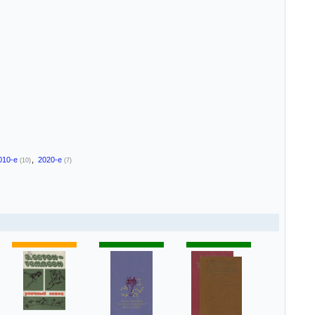
010-е
,
2020-е
(10)
(7)