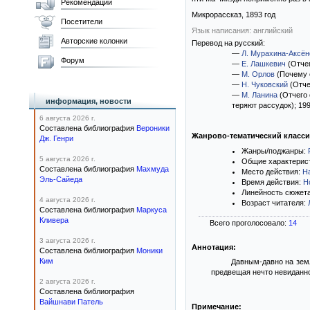
Рекомендации
Микрорассказ,
1893
год
Посетители
Язык написания: английский
Авторские колонки
Перевод на русский:
—
Л. Мурахина-Аксён
Форум
—
Е. Лашкевич
(Отчег
—
М. Орлов
(Почему с
—
Н. Чуковский
(Отче
—
М. Ланина
(Отчего 
информация, новости
теряют рассудок)
; 19
6 августа 2026 г.
Составлена библиография
Вероники
Жанрово-тематический класс
Дж. Генри
Жанры/поджанры:
5 августа 2026 г.
Общие характерис
Составлена библиография
Махмуда
Место действия:
Н
Эль-Сайеда
Время действия:
Н
Линейность сюжет
4 августа 2026 г.
Возраст читателя:
Составлена библиография
Маркуса
Кливера
Всего проголосовало:
14
3 августа 2026 г.
Аннотация:
Составлена библиография
Моники
Ким
Давным-давно на земл
предвещая нечто невиданно
2 августа 2026 г.
Составлена библиография
Вайшнави Патель
Примечание: