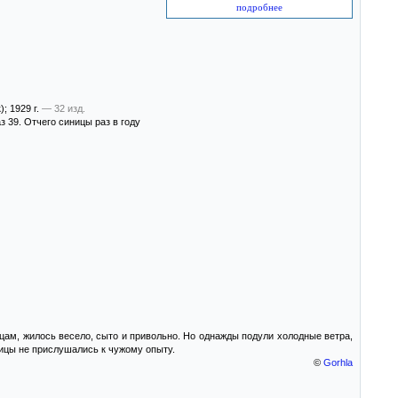
подробнее
)
; 1929 г.
— 32 изд.
з 39. Отчего синицы раз в году
цам, жилось весело, сыто и привольно. Но однажды подули холодные ветра,
ницы не прислушались к чужому опыту.
©
Gorhla