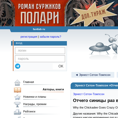
fantlab ru
регистрация
|
забыли пароль?
вход
OK
◄ Эрнест Сетон-Томпсон
Главная
Эрнест Сетон-Томпсон «Отчег
Авторы, книги
Эрнест Сетон-Томпсон
Новинки и планы
Отчего синицы раз 
Награды, премии
Why the Chickadee Goes Crazy O
Рейтинги
Другие названия: Why the Chicad
птичка чикэди неприменно раз в 