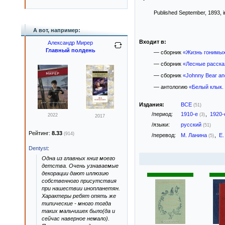
Published September, 1893, i
А вот, например:
Входит в:
Александр Мирер
Главный полдень
— сборник
«Жизнь гонимы
— сборник
«Лесные расска
— сборник
«Johnny Bear and
— антологию
«Белый клык.
Издания:
ВСЕ
(51)
/период:
1910-е
,
1920
(3)
2022
2017
/языки:
русский
(51)
Рейтинг:
8.33
(914)
/перевод:
М. Ланина
,
Е
(5)
Dentyst
:
Одна из главных книг моего
детства. Очень узнаваемые
декорации дают иллюзию
собственного присутствия
при нашествии инопланетян.
Характеры ребят опять же
типические - много тогда
таких мальчишек было(да и
сейчас наверное немало).