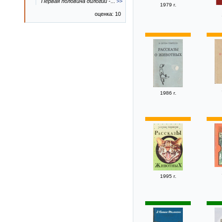
Первая половина дилогии -
...
>>
1979 г.
оценка: 10
1986 г.
1995 г.