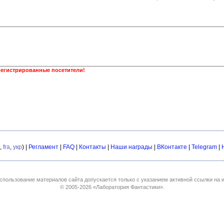
регистрированные посетители!
,
fra
,
укр
) |
Регламент
|
FAQ
|
Контакты
|
Наши награды
|
ВКонтакте
|
Telegram
|
спользование материалов сайта допускается только с указанием активной ссылки на и
© 2005-2026
«Лаборатория Фантастики»
.