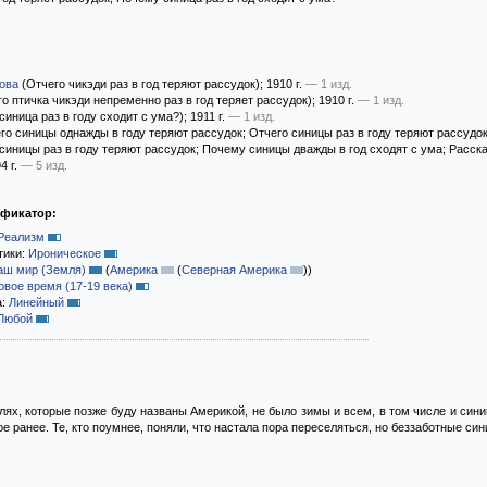
ова
(Отчего чикэди раз в год теряют рассудок)
; 1910 г.
— 1 изд.
о птичка чикэди непременно раз в год теряет рассудок)
; 1910 г.
— 1 изд.
иница раз в году сходит с ума?)
; 1911 г.
— 1 изд.
го синицы однажды в году теряют рассудок; Отчего синицы раз в году теряют рассудок
синицы раз в году теряют рассудок; Почему синицы дважды в год сходят с ума; Расска
94 г.
— 5 изд.
ификатор:
Реализм
тики:
Ироническое
аш мир (Земля)
(
Америка
(
Северная Америка
)
)
овое время (17-19 века)
а:
Линейный
Любой
ях, которые позже буду названы Америкой, не было зимы и всем, в том числе и сини
е ранее. Те, кто поумнее, поняли, что настала пора переселяться, но беззаботные си