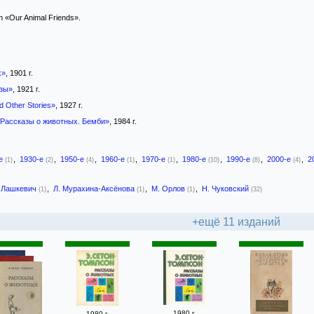
n «Our Animal Friends».
х»
, 1901 г.
зы»
, 1921 г.
 Other Stories»
, 1927 г.
 Рассказы о животных. Бемби»
, 1984 г.
-е
,
1930-е
,
1950-е
,
1960-е
,
1970-е
,
1980-е
,
1990-е
,
2000-е
,
2
(1)
(2)
(4)
(1)
(1)
(10)
(8)
(4)
. Лашкевич
,
Л. Мурахина-Аксёнова
,
М. Орлов
,
Н. Чуковский
(1)
(1)
(1)
(32)
+ещё 11 изданий
1980 г.
1980 г.