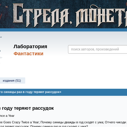
Лаборатория
Фантастики
издания (51)
о синицы раз в году теряют рассудок»
в году теряют рассудок
nce a Year
ee Goes Crazy Twice a Year; Почему синицы дважды в год сходят с ума; Отчего чикэди 
год теряет рассудок; Почему синица раз в год сходит с ума?