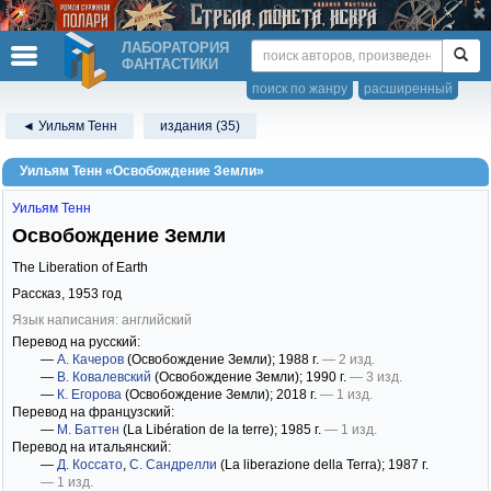
ЛАБОРАТОРИЯ
ФАНТАСТИКИ
поиск по жанру
расширенный
◄ Уильям Тенн
издания (35)
Уильям Тенн «Освобождение Земли»
Уильям Тенн
Освобождение Земли
The Liberation of Earth
Рассказ,
1953
год
Язык написания: английский
Перевод на русский:
—
А. Качеров
(Освобождение Земли)
; 1988 г.
— 2 изд.
—
В. Ковалевский
(Освобождение Земли)
; 1990 г.
— 3 изд.
—
К. Егорова
(Освобождение Земли)
; 2018 г.
— 1 изд.
Перевод на французский:
—
М. Баттен
(La Libération de la terre)
; 1985 г.
— 1 изд.
Перевод на итальянский:
—
Д. Коссато
,
С. Сандрелли
(La liberazione della Terra)
; 1987 г.
— 1 изд.