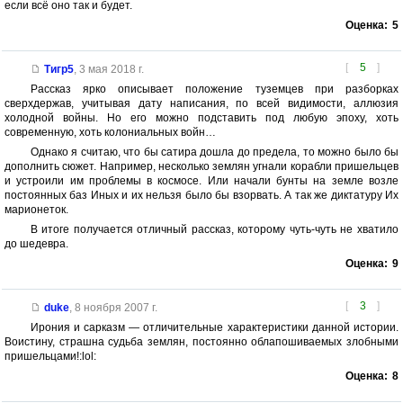
если всё оно так и будет.
Оценка:
5
[
5
]
Тигр5
,
3 мая 2018 г.
Рассказ ярко описывает положение туземцев при разборках
сверхдержав, учитывая дату написания, по всей видимости, аллюзия
холодной войны. Но его можно подставить под любую эпоху, хоть
современную, хоть колониальных войн…
Однако я считаю, что бы сатира дошла до предела, то можно было бы
дополнить сюжет. Например, несколько землян угнали корабли пришельцев
и устроили им проблемы в космосе. Или начали бунты на земле возле
постоянных баз Иных и их нельзя было бы взорвать. А так же диктатуру Их
марионеток.
В итоге получается отличный рассказ, которому чуть-чуть не хватило
до шедевра.
Оценка:
9
[
3
]
duke
,
8 ноября 2007 г.
Ирония и сарказм — отличительные характеристики данной истории.
Воистину, страшна судьба землян, постоянно облапошиваемых злобными
пришельцами!:lol:
Оценка:
8