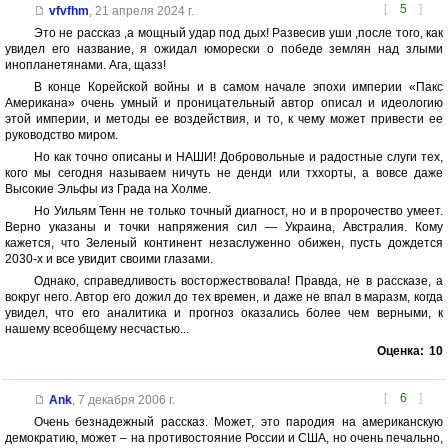
[
5
]
vfvfhm
,
21 апреля 2024 г.
Это не рассказ ,а мощный удар под дых! Развесив уши ,после того, как
увидел его название, я ожидал юморески о победе землян над злыми
инопланетянами. Ага, щазз!
В конце Корейской войны и в самом начале эпохи империи «Пакс
Американа» очень умный и проницательный автор описал и идеологию
этой империи, и методы ее воздействия, и то, к чему может привести ее
руководство миром.
Но как точно описаны и НАШИ! Добровольные и радостные слуги тех,
кого мы сегодня называем ничуть не денди или тххорты, а вовсе даже
Высокие Эльфы из Града на Холме.
Но Уильям Тенн не только точный диагност, но и в пророчество умеет.
Верно указаны и точки напряжения сил — Украина, Австралия. Кому
кажется, что Зеленый континент незаслуженно обижен, пусть дождется
2030-х и все увидит своими глазами.
Однако, справедливость восторжествовала! Правда, не в рассказе, а
вокруг него. Автор его дожил до тех времен, и даже не впал в маразм, когда
увидел, что его аналитика и прогноз оказались более чем верными, к
нашему всеобщему несчастью...
Оценка:
10
[
6
]
Ank
,
7 декабря 2006 г.
Очень безнадежный рассказ. Может, это пародия на американскую
демократию, может – на противостояние России и США, но очень печально,