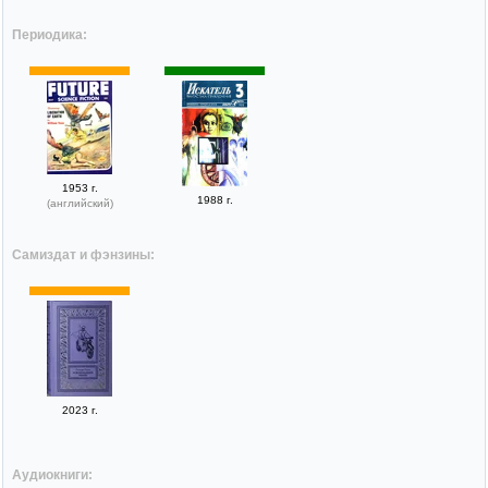
Периодика:
1953 г.
1988 г.
(английский)
Самиздат и фэнзины:
2023 г.
Аудиокниги: