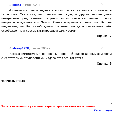
[
0
]
god54
,
3 мая 2021 г.
Иронический, слегка издевательский рассказ на тему: кто главный в
Галактике? Оказалось, что совсем не люди, а другие вполне даже
интересные представители разумной жизни. Какой же щелчок по носу
получили представители Земли. Очень понравился тезис, мы Вас не
подчиняем, мы Вас освобождаем. Великое, это дело чувствовать себя
освобожденным, совсем как в прошлом самих землян.
Оценка:
7
[
0
]
alexey1978
,
3 июля 2007 г.
Рассказ симпатичный, но довольно простой. Плохо бедным землянам
с их отсталыми технологиями, издеваются все, как хотят.
Оценка:
5
Написать отзыв:
Писать отзывы могут только зарегистрированные посетители!
Регистрация