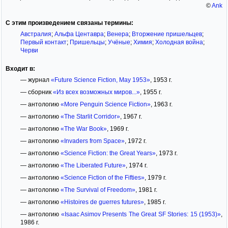
©
Ank
С этим произведением связаны термины:
Австралия
;
Альфа Центавра
;
Венера
;
Вторжение пришельцев
;
Первый контакт
;
Пришельцы
;
Учёные
;
Химия
;
Холодная война
;
Черви
Входит в:
— журнал
«Future Science Fiction, May 1953»
, 1953 г.
— сборник
«Из всех возможных миров...»
, 1955 г.
— антологию
«More Penguin Science Fiction»
, 1963 г.
— антологию
«The Starlit Corridor»
, 1967 г.
— антологию
«The War Book»
, 1969 г.
— антологию
«Invaders from Space»
, 1972 г.
— антологию
«Science Fiction: the Great Years»
, 1973 г.
— антологию
«The Liberated Future»
, 1974 г.
— антологию
«Science Fiction of the Fifties»
, 1979 г.
— антологию
«The Survival of Freedom»
, 1981 г.
— антологию
«Histoires de guerres futures»
, 1985 г.
— антологию
«Isaac Asimov Presents The Great SF Stories: 15 (1953)»
,
1986 г.