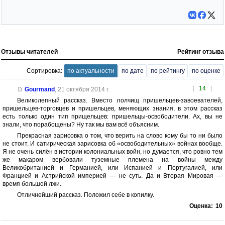
Отзывы читателей
Рейтинг отзыва
Сортировка:
по актуальности
по дате
по рейтингу
по оценке
[
14
]
Gourmand
,
21 октября 2014 г.
Великолепный рассказ. Вместо полчищ пришельцев-завоевателей,
пришельцев-торговцев и пришельцев, меняющих знания, в этом рассказ
есть только один тип прищельцев: пришельцы-освободители. Ах, вы не
знали, что порабощены? Ну так мы вам всё объясним.
Прекрасная зарисовка о том, что верить на слово кому бы то ни было
не стоит. И сатирическая зарисовка об «освободительных» войнах вообще.
Я не очень силён в истории колониальных войн, но думается, что ровно тем
же макаром вербовали туземные племена на войны между
Великобританией и Германией, или Испанией и Португалией, или
Францией и Астрийской империей — не суть. Да и Вторая Мировая —
время большой лжи.
Отличнейший рассказ. Положил себе в копилку.
Оценка:
10