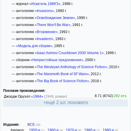
— журнал
«Искатель 1988'3»
, 1988 г.
— антологию
«Invasions»
, 1990 г.
— антологию
«Освобождение Земли»
, 1990 г.
— антологию
«There Won't Be War»
, 1991 г.
— антологию
«Вторжение»
, 1992 г.
— антологию
«Invaders!»
, 1993 г.
—
«Модель для сборки»
, 1995 г.
— антологию
«Isaac Asimov Countdown 2000 Volume 1»
, 1999 г.
— сборник
«Непристойные предложения»
, 2000 г.
— антологию
«The Wesleyan Anthology of Science Fiction»
, 2010 г.
— антологию
«The Mammoth Book of SF Wars»
, 2012 г.
— антологию
«The Big Book of Science Fiction»
, 2016 г.
Похожие произведения:
8.71 (8742)
292 отз.
Джордж Оруэлл
«1984»
(1949, роман)
+ещё 2 шт. похожего
Издания:
ВСЕ
(35)
/период:
1950-е
,
1960-е
,
1970-е
,
1980-е
,
1990-е
,
(1)
(4)
(8)
(7)
(6)