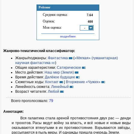
Рейтинг
Средняя оценка:
7.64
Оценок:
400
Моя оценка:
-
подробнее
Жанрово-тематический классификатор:
Жанры/поджанры:
Фантастика
(
«Мягкая» (гуманитарная)
научная фантастика
)
Общие характеристики:
Сатирическое
Место действия:
Наш мир (Земля)
Время действия:
Далёкое будущее
Сюжетные ходы:
Контакт
|
Вторжение «Чужих»
Линейность сюжета:
Линейный
Возраст читателя:
Любой
Всего проголосовало:
79
Аннотация:
Вся галактика стала ареной противостояния двух рас — денди
и троххтов. Расы ведут войну за власть, и всё новые и новые виды
оказываются втянутыми в их противостояние. Взрываются звёзды,
рассыпаются в пыль миры. И однажды пришла очередь Земли.