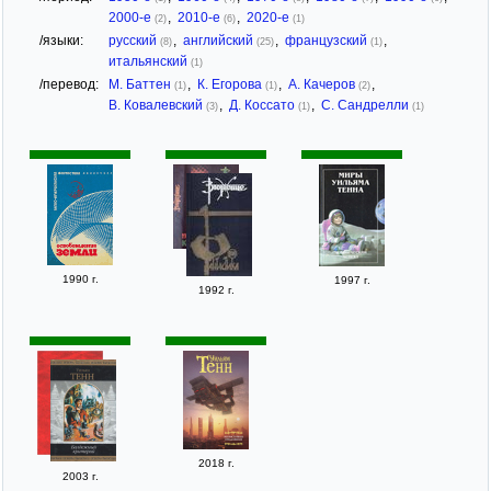
2000-е
,
2010-е
,
2020-е
(2)
(6)
(1)
/языки:
русский
,
английский
,
французский
,
(8)
(25)
(1)
итальянский
(1)
/перевод:
М. Баттен
,
К. Егорова
,
А. Качеров
,
(1)
(1)
(2)
В. Ковалевский
,
Д. Коссато
,
С. Сандрелли
(3)
(1)
(1)
1990 г.
1997 г.
1992 г.
2018 г.
2003 г.