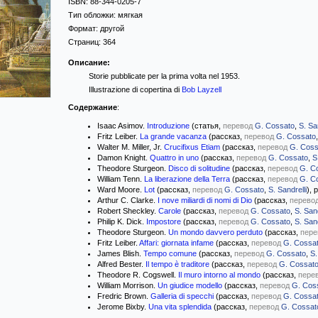
ISBN:
88-344-0205-7
Тип обложки:
мягкая
Формат:
другой
Страниц:
364
Описание:
Storie pubblicate per la prima volta nel 1953.
Illustrazione di copertina di
Bob Layzell
Содержание
:
Isaac Asimov.
Introduzione
(статья,
перевод
G. Cossato
,
S. San
Fritz Leiber.
La grande vacanza
(рассказ,
перевод
G. Cossato
Walter M. Miller, Jr.
Crucifixus Etiam
(рассказ,
перевод
G. Coss
Damon Knight.
Quattro in uno
(рассказ,
перевод
G. Cossato
,
S
Theodore Sturgeon.
Disco di solitudine
(рассказ,
перевод
G. C
William Tenn.
La liberazione della Terra
(рассказ,
перевод
G. C
Ward Moore.
Lot
(рассказ,
перевод
G. Cossato
,
S. Sandrelli
), 
Arthur C. Clarke.
I nove miliardi di nomi di Dio
(рассказ,
перево
Robert Sheckley.
Carole
(рассказ,
перевод
G. Cossato
,
S. Sand
Philip K. Dick.
Impostore
(рассказ,
перевод
G. Cossato
,
S. Sand
Theodore Sturgeon.
Un mondo davvero perduto
(рассказ,
пере
Fritz Leiber.
Affari: giornata infame
(рассказ,
перевод
G. Cossa
James Blish.
Tempo comune
(рассказ,
перевод
G. Cossato
,
S.
Alfred Bester.
Il tempo è traditore
(рассказ,
перевод
G. Cossat
Theodore R. Cogswell.
Il muro intorno al mondo
(рассказ,
пере
William Morrison.
Un giudice modello
(рассказ,
перевод
G. Cos
Fredric Brown.
Galleria di specchi
(рассказ,
перевод
G. Cossa
Jerome Bixby.
Una vita splendida
(рассказ,
перевод
G. Cossat