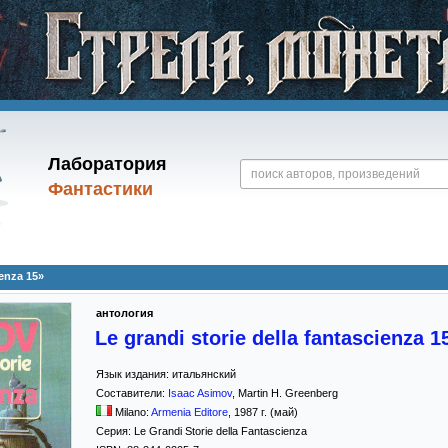
Лаборатория
Фантастики
ienza 15»
антология
Le grandi storie della fantascienza 1
Язык издания:
итальянский
Составители:
Isaac Asimov
,
Martin H. Greenberg
Milano:
Armenia Editore
,
1987
г. (май)
Серия:
Le Grandi Storie della Fantascienza