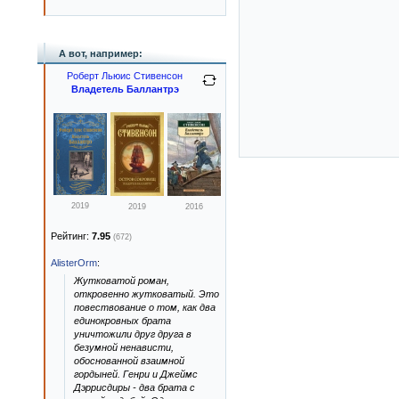
А вот, например:
Роберт Льюис Стивенсон
Владетель Баллантрэ
2019
2019
2016
Рейтинг:
7.95
(672)
AlisterOrm
:
Жутковатой роман,
откровенно жутковатый. Это
повествование о том, как два
единокровных брата
уничтожили друг друга в
безумной ненависти,
обоснованной взаимной
гордыней. Генри и Джеймс
Дэррисдиры - два брата с