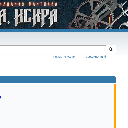
поиск по жанру
расширенный
5