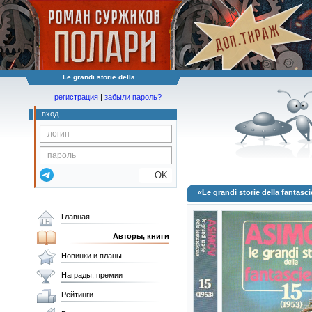
Le grandi storie della ...
регистрация
|
забыли пароль?
вход
OK
«Le grandi storie della fantasc
Главная
Авторы, книги
Новинки и планы
Награды, премии
Рейтинги