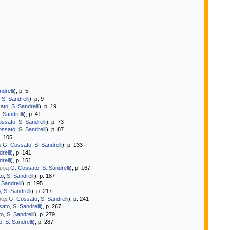
drelli
), р. 5
,
S. Sandrelli
), р. 9
ato
,
S. Sandrelli
), р. 19
. Sandrelli
), р. 41
ossato
,
S. Sandrelli
), р. 73
ossato
,
S. Sandrelli
), р. 87
р. 105
д
G. Cossato
,
S. Sandrelli
), р. 133
relli
), р. 141
relli
), р. 151
вод
G. Cossato
,
S. Sandrelli
), р. 167
to
,
S. Sandrelli
), р. 187
 Sandrelli
), р. 195
o
,
S. Sandrelli
), р. 217
вод
G. Cossato
,
S. Sandrelli
), р. 241
sato
,
S. Sandrelli
), р. 267
to
,
S. Sandrelli
), р. 279
o
,
S. Sandrelli
), р. 287