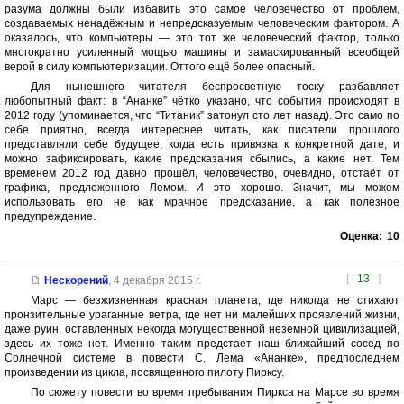
разума должны были избавить это самое человечество от проблем,
создаваемых ненадёжным и непредсказуемым человеческим фактором. А
оказалось, что компьютеры — это тот же человеческий фактор, только
многократно усиленный мощью машины и замаскированный всеобщей
верой в силу компьютеризации. Оттого ещё более опасный.
Для нынешнего читателя беспросветную тоску разбавляет
любопытный факт: в “Ананке” чётко указано, что события происходят в
2012 году (упоминается, что “Титаник” затонул сто лет назад). Это само по
себе приятно, всегда интереснее читать, как писатели прошлого
представляли себе будущее, когда есть привязка к конкретной дате, и
можно зафиксировать, какие предсказания сбылись, а какие нет. Тем
временем 2012 год давно прошёл, человечество, очевидно, отстаёт от
графика, предложенного Лемом. И это хорошо. Значит, мы можем
использовать его не как мрачное предсказание, а как полезное
предупреждение.
Оценка:
10
[
13
]
Нескорений
,
4 декабря 2015 г.
Марс — безжизненная красная планета, где никогда не стихают
пронзительные ураганные ветра, где нет ни малейших проявлений жизни,
даже руин, оставленных некогда могущественной неземной цивилизацией,
здесь их тоже нет. Именно таким предстает наш ближайший сосед по
Солнечной системе в повести С. Лема «Ананке», предпоследнем
произведении из цикла, посвященного пилоту Пирксу.
По сюжету повести во время пребывания Пиркса на Марсе во время