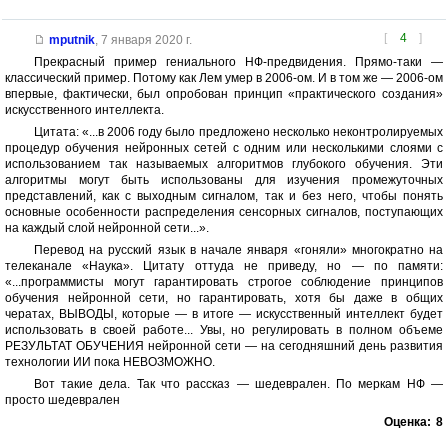
[
4
]
mputnik
,
7 января 2020 г.
Прекрасный пример гениального НФ-предвидения. Прямо-таки —
классический пример. Потому как Лем умер в 2006-ом. И в том же — 2006-ом
впервые, фактически, был опробован принцип «практического создания»
искусственного интеллекта.
Цитата: «...в 2006 году было предложено несколько неконтролируемых
процедур обучения нейронных сетей с одним или несколькими слоями с
использованием так называемых алгоритмов глубокого обучения. Эти
алгоритмы могут быть использованы для изучения промежуточных
представлений, как с выходным сигналом, так и без него, чтобы понять
основные особенности распределения сенсорных сигналов, поступающих
на каждый слой нейронной сети...».
Перевод на русский язык в начале января «гоняли» многократно на
телеканале «Наука». Цитату оттуда не приведу, но — по памяти:
«...программисты могут гарантировать строгое соблюдение принципов
обучения нейронной сети, но гарантировать, хотя бы даже в общих
чератах, ВЫВОДЫ, которые — в итоге — искусственный интеллект будет
использовать в своей работе... Увы, но регулировать в полном объеме
РЕЗУЛЬТАТ ОБУЧЕНИЯ нейронной сети — на сегодняшний день развития
технологии ИИ пока НЕВОЗМОЖНО.
Вот такие дела. Так что рассказ — шедеврален. По меркам НФ —
просто шедеврален
Оценка:
8