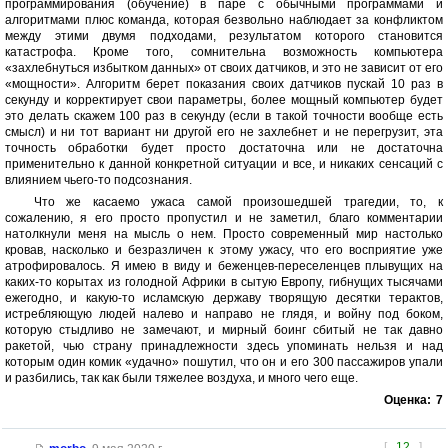
программирования (обучение) в паре с обычными программами и
алгоритмами плюс команда, которая безвольно наблюдает за конфликтом
между этими двумя подходами, результатом которого становится
катастрофа. Кроме того, сомнительна возможность компьютера
«захлебнуться избытком данных» от своих датчиков, и это не зависит от его
«мощности». Алгоритм берет показания своих датчиков пускай 10 раз в
секунду и корректирует свои параметры, более мощный компьютер будет
это делать скажем 100 раз в секунду (если в такой точности вообще есть
смысл) и ни тот вариант ни другой его не захлебнет и не перегрузит, эта
точность обработки будет просто достаточна или не достаточна
применительно к данной конкретной ситуации и все, и никаких сенсаций с
влиянием чьего-то подсознания.
Что же касаемо ужаса самой произошедшей трагедии, то, к
сожалению, я его просто пропустил и не заметил, благо комментарии
натолкнули меня на мысль о нем. Просто современный мир настолько
кровав, насколько и безразличен к этому ужасу, что его восприятие уже
атрофировалось. Я имею в виду и беженцев-переселенцев плывущих на
каких-то корытах из голодной Африки в сытую Европу, гибнущих тысячами
ежегодно, и какую-то исламскую державу творящую десятки терактов,
истребляющую людей налево и направо не глядя, и войну под боком,
которую стыдливо не замечают, и мирный боинг сбитый не так давно
ракетой, чью страну принадлежности здесь упоминать нельзя и над
которым один комик «удачно» пошутил, что он и его 300 пассажиров упали
и разбились, так как были тяжелее воздуха, и много чего еще.
Оценка:
7
[
12
]