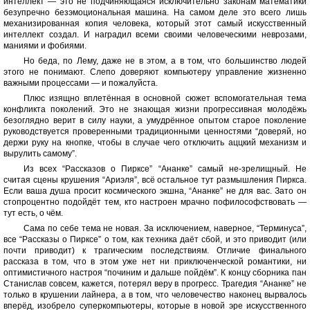
интеллект — это не подчиняющаяся исключительно законам математики
безупречно безэмоциональная машина. На самом деле это всего лишь
механизированная копия человека, который этот самый искусственный
интеллект создал. И наградил всеми своими человеческими неврозами,
маниями и фобиями.
Но беда, по Лему, даже не в этом, а в том, что большинство людей
этого не понимают. Слепо доверяют компьютеру управление жизненно
важными процессами — и пожалуйста.
Плюс изящно вплетённая в основной сюжет вспомогательная тема
конфликта поколений. Это не знающая жизни прогрессивная молодёжь
безоглядно верит в силу науки, а умудрённое опытом старое поколение
руководствуется проверенными традиционными ценностями “доверяй, но
держи руку на кнопке, чтобы в случае чего отключить аццкий механизм и
вырулить самому”.
Из всех “Рассказов о Пирксе” “Ананке” самый не-зрелищный. Не
считая сцены крушения “Ариэля”, всё остальное тут размышления Пиркса.
Если ваша душа просит космического экшна, “Ананке” не для вас. Зато он
стопроцентно подойдёт тем, кто настроен мрачно пофилософствовать —
тут есть, о чём.
Сама по себе тема не новая. За исключением, наверное, “Терминуса”,
все “Рассказы о Пирксе” о том, как техника даёт сбой, и это приводит (или
почти приводит) к трагическим последствиям. Отличие финального
рассказа в том, что в этом уже нет ни приключенческой романтики, ни
оптимистичного настроя “починим и дальше пойдём”. К концу сборника пан
Станислав совсем, кажется, потерял веру в прогресс. Трагедия “Ананке” не
только в крушении лайнера, а в том, что человечество наконец вырвалось
вперёд, изобрело суперкомпьютеры, которые в новой эре искусственного