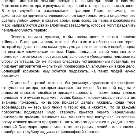
посадки гигантского земного звездолета происходит сбой в системе
бортового компьютера, в результате страшной катастрофы не выжил никто.
В ходе служебного расследования трагедии Пиркс понимает, что
докопаться до причины случившегося под силу только ему, и он должен это
сделать любой ценой в сжатые сроки, ведь вслед за первым кораблем на
Марс направляются два аналогичных звездолета, которые могут разделить
печальную участь первого.
Повесть типично мужская, я бы сказал даже с легким запахом
«Шипра». В первую очередь хотелось бы отметить образ главного героя,
который предстает перед нами здесь уже далеко не зеленым новобранцем,
но опытным космическим волком. Пиркс подкупает своей честностью и
прямотой, готовностью поступать согласно своим убеждениям, невзирая на
угрозу репутации. Он не привык следовать установленным правилам, не
признает авторитетов — опытный профессионал, влюбленный в свое дело,
болеющий космосом, ему хочется подражать, на таких людей нужно
равняться.
Отдельной строкой хотелось бы упомянуть чудесные философские
отступления автора, которые задевают за живое. За полной надежд и
радостей юностью неизбежно приходит зрелость — время когда человек
понимает, что лучшие годы уже позади. Каждый человек справляется с этим
знанием по-своему, но выбор придется делать каждому. Когда тебе
восемнадцать — весь мир лежит у твоих ног, и кажется, что за каждым
поворотом поджидает чудо, старость кажется чем-то нереальным,
неизмеримо далеким. Меняемся мы, меняется мир вокруг нас, но вопреки
всему человек должен продолжать жить, нельзя сдаваться и уходить в мир
иллюзий. Благодаря вкраплению в текст этих размышлений автора повесть
приобретает глубину, задумчиво философский характер.