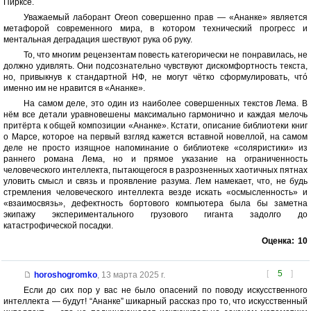
Пирксе.
Уважаемый лаборант Oreon совершенно прав — «Ананке» является
метафорой современного мира, в котором технический прогресс и
ментальная деградация шествуют рука об руку.
То, что многим рецензентам повесть категорически не понравилась, не
должно удивлять. Они подсознательно чувствуют дискомфортность текста,
но, привыкнув к стандартной НФ, не могут чётко сформулировать, чтó
именно им не нравится в «Ананке».
На самом деле, это один из наиболее совершенных текстов Лема. В
нём все детали уравновешены максимально гармонично и каждая мелочь
притёрта к общей композиции «Ананке». Кстати, описание библиотеки книг
о Марсе, которое на первый взгляд кажется вставной новеллой, на самом
деле не просто изящное напоминание о библиотеке «соляристики» из
раннего романа Лема, но и прямое указание на ограниченность
человеческого интеллекта, пытающегося в разрозненных хаотичных пятнах
уловить смысл и связь и проявление разума. Лем намекает, что, не будь
стремления человеческого интеллекта везде искать «осмысленность» и
«взаимосвязь», дефектность бортового компьютера была бы заметна
экипажу экспериментального грузового гиганта задолго до
катастрофической посадки.
Оценка:
10
[
5
]
horoshogromko
,
13 марта 2025 г.
Если до сих пор у вас не было опасений по поводу искусственного
интеллекта — будут! “Ананке” шикарный рассказ про то, что искусственный