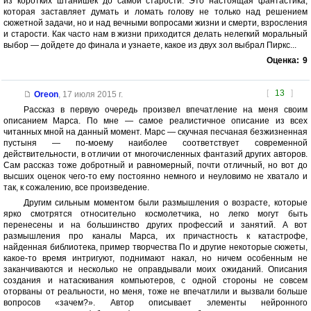
из коротких штанишек до самой старости. Это настоящая фантастика,
которая заставляет думать и ломать голову не только над решением
сюжетной задачи, но и над вечными вопросами жизни и смерти, взросления
и старости. Как часто нам в жизни приходится делать нелегкий моральный
выбор — дойдете до финала и узнаете, какое из двух зол выбрал Пиркс...
Оценка:
9
[
13
]
Oreon
,
17 июля 2015 г.
Рассказ в первую очередь произвел впечатление на меня своим
описанием Марса. По мне — самое реалистичное описание из всех
читанных мной на данный момент. Марс — скучная песчаная безжизненная
пустыня — по-моему наиболее соответствует современной
действительности, в отличии от многочисленных фантазий других авторов.
Сам рассказ тоже добротный и равномерный, почти отличный, но вот до
высших оценок чего-то ему постоянно немного и неуловимо не хватало и
так, к сожалению, все произведение.
Другим сильным моментом были размышления о возрасте, которые
ярко смотрятся относительно космолетчика, но легко могут быть
перенесены и на большинство других профессий и занятий. А вот
размышления про каналы Марса, их причастность к катастрофе,
найденная библиотека, пример творчества По и другие некоторые сюжеты,
какое-то время интригуют, поднимают накал, но ничем особенным не
заканчиваются и несколько не оправдывали моих ожиданий. Описания
создания и натаскивания компьютеров, с одной стороны не совсем
оторваны от реальности, но меня, тоже не впечатлили и вызвали больше
вопросов «зачем?». Автор описывает элементы нейронного