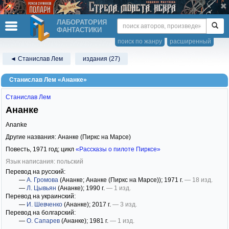
ЛАБОРАТОРИЯ
ФАНТАСТИКИ
поиск по жанру
расширенный
◄ Станислав Лем
издания (27)
Станислав Лем «Ананке»
Станислав Лем
Ананке
Ananke
Другие названия: Ананке (Пиркс на Марсе)
Повесть,
1971
год; цикл
«Рассказы о пилоте Пирксе»
Язык написания: польский
Перевод на русский:
—
А. Громова
(Ананке; Ананке (Пиркс на Марсе))
; 1971 г.
— 18 изд.
—
Л. Цывьян
(Ананке)
; 1990 г.
— 1 изд.
Перевод на украинский:
—
И. Шевченко
(Ананке)
; 2017 г.
— 3 изд.
Перевод на болгарский:
—
О. Сапарев
(Ананке)
; 1981 г.
— 1 изд.