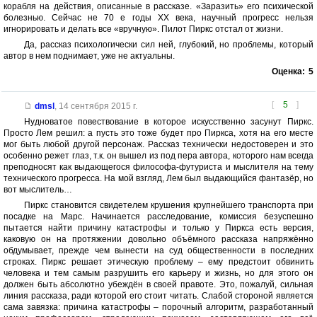
корабля на действия, описанные в рассказе. «Заразить» его психической
болезнью. Сейчас не 70 е годы XX века, научный прогресс нельзя
игнорировать и делать все «вручную». Пилот Пиркс отстал от жизни.
Да, рассказ психологически сил ней, глубокий, но проблемы, который
автор в нем поднимает, уже не актуальны.
Оценка:
5
[
5
]
dmsl
,
14 сентября 2015 г.
Нудноватое повествование в которое искусственно засунут Пиркс.
Просто Лем решил: а пусть это тоже будет про Пиркса, хотя на его месте
мог быть любой другой персонаж. Рассказ технически недостоверен и это
особенно режет глаз, т.к. он вышел из под пера автора, которого нам всегда
преподносят как выдающегося философа-футуриста и мыслителя на тему
технического прогресса. На мой взгляд, Лем был выдающийся фантазёр, но
вот мыслитель…
Пиркс становится свидетелем крушения крупнейшего транспорта при
посадке на Марс. Начинается расследование, комиссия безуспешно
пытается найти причину катастрофы и только у Пиркса есть версия,
каковую он на протяжении довольно объёмного рассказа напряжённо
обдумывает, прежде чем вынести на суд общественности в последних
строках. Пиркс решает этическую проблему – ему предстоит обвинить
человека и тем самым разрушить его карьеру и жизнь, но для этого он
должен быть абсолютно убеждён в своей правоте. Это, пожалуй, сильная
линия рассказа, ради которой его стоит читать. Слабой стороной является
сама завязка: причина катастрофы – порочный алгоритм, разработанный