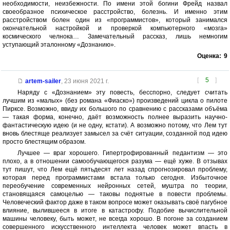
необходимости, неизбежности. По имени этой богини Фрейд назвал
своеобразное психическое расстройство, болезнь. И именно этим
расстройством болен один из «программистов», который занимался
окончательной настройкой и проверкой компьютерного «мозга»
космического челнока… Замечательный рассказ, лишь немногим
уступающий эталонному «Дознанию».
Оценка:
9
[
5
]
artem-sailer
,
23 июня 2021 г.
Наряду с «Дознанием» эту повесть, бесспорно, следует считать
лучшим из «малых» (без романа «Фиаско») произведений цикла о пилоте
Пирксе. Возможно, ввиду их большого по сравнению с рассказами объёма
— такая форма, конечно, даёт возможность полнее выразить научно-
фантастическую идею (и не одну, кстати). А возможно потому, что Лем тут
вновь блестяще реализует замысел за счёт ситуации, созданной под идею
просто блестящим образом.
Лучшее — враг хорошего. Гипертрофированный педантизм — это
плохо, а в отношении самообучающегося разума — ещё хуже. В отзывах
тут пишут, что Лем ещё пятьдесят лет назад спрогнозировал проблему,
которая перед программистами встала только сегодня. Избыточное
переобучение современных нейронных сетей, муштра по теории,
становящаяся самоцелью — таковы поднятые в повести проблемы.
Человеческий фактор даже в таком вопросе может оказывать своё пагубное
влияние, вылившееся в итоге в катастрофу. Подобие вычислительной
машины человеку, быть может, не всегда хорошо. В погоне за созданием
совершенного искусственного интеллекта человек может впасть в