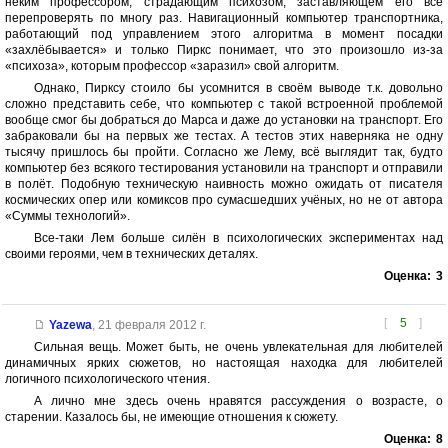
неким профессором, страдающим психозом, заставляющем его всё
перепроверять по многу раз. Навигационный компьютер транспортника,
работающий под управлением этого алгоритма в момент посадки
«захлёбывается» и только Пиркс понимает, что это произошло из-за
«психоза», которым профессор «заразил» свой алгоритм.
Однако, Пирксу стоило бы усомнится в своём выводе т.к. довольно
сложно представить себе, что компьютер с такой встроенной проблемой
вообще смог бы добраться до Марса и даже до установки на транспорт. Его
забраковали бы на первых же тестах. А тестов этих наверняка не одну
тысячу пришлось бы пройти. Согласно же Лему, всё выглядит так, будто
компьютер без всякого тестирования установили на транспорт и отправили
в полёт. Подобную техническую наивность можно ожидать от писателя
космических опер или комиксов про сумасшедших учёных, но не от автора
«Суммы технологий».
Все-таки Лем больше силён в психологических экспериментах над
своими героями, чем в технических деталях.
Оценка:
3
[
5
]
Yazewa
,
21 февраля 2012 г.
Сильная вещь. Может быть, не очень увлекательная для любителей
динамичных ярких сюжетов, но настоящая находка для любителей
логичного психологического чтения.
А лично мне здесь очень нравятся рассуждения о возрасте, о
старении. Казалось бы, не имеющие отношения к сюжету.
Оценка:
8