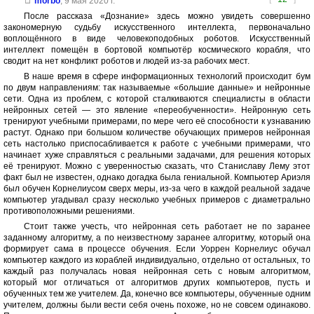
morbo
,
9 мая 2020 г.
После рассказа «Дознание» здесь можно увидеть совершенно
закономерную судьбу искусственного интеллекта, первоначально
воплощённого в виде человекоподобных роботов. Искусственный
интеллект помещён в бортовой компьютёр космического корабля, что
сводит на нет конфликт роботов и людей из-за рабочих мест.
В наше время в сфере информационных технологий происходит бум
по двум направлениям: так называемые «большие данные» и нейронные
сети. Одна из проблем, с которой сталкиваются специалисты в области
нейронных сетей — это явление «переобученности». Нейронную сеть
тренируют учебными примерами, по мере чего её способности к узнаванию
растут. Однако при большом количестве обучающих примеров нейронная
сеть настолько приспосабливается к работе с учебными примерами, что
начинает хуже справляться с реальными задачами, для решения которых
её тренируют. Можно с уверенностью сказать, что Станиславу Лему этот
факт был не известен, однако догадка была гениальной. Компьютер Ариэля
был обучен Корнелиусом сверх меры, из-за чего в каждой реальной задаче
компьютер угадывал сразу несколько учебных примеров с диаметрально
противоположными решениями.
Стоит также учесть, что нейронная сеть работает не по заранее
заданному алгоритму, а по неизвестному заранее алгоритму, который она
формирует сама в процессе обучения. Если Уоррен Корнелиус обучал
компьютер каждого из кораблей индивидуально, отдельно от остальных, то
каждый раз получалась новая нейронная сеть с новым алгоритмом,
который мог отличаться от алгоритмов других компьютеров, пусть и
обученных тем же учителем. Да, конечно все компьютеры, обученные одним
учителем, должны были вести себя очень похоже, но не совсем одинаково.