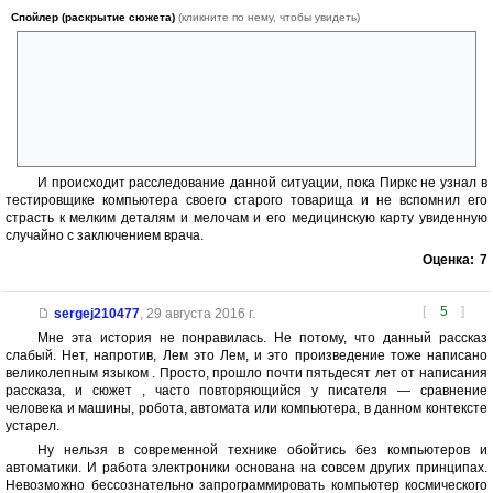
Спойлер (раскрытие сюжета)
(кликните по нему, чтобы увидеть)
Тестировщик с ананкастическим синдромом на столько дотошно
затестировал компьютера-диспетчера, что последний при посадке на
красную планету с одержимой педантичностью собирал информацию
для идеальной посадки, что забыл свою основную процедуру
(посадки), принял планету за метеорит и включил процедуру взлета,
в итоге ракета разбилась.
И происходит расследование данной ситуации, пока Пиркс не узнал в
тестировщике компьютера своего старого товарища и не вспомнил его
страсть к мелким деталям и мелочам и его медицинскую карту увиденную
случайно с заключением врача.
Оценка:
7
[
5
]
sergej210477
,
29 августа 2016 г.
Мне эта история не понравилась. Не потому, что данный рассказ
слабый. Нет, напротив, Лем это Лем, и это произведение тоже написано
великолепным языком . Просто, прошло почти пятьдесят лет от написания
рассказа, и сюжет , часто повторяющийся у писателя — сравнение
человека и машины, робота, автомата или компьютера, в данном контексте
устарел.
Ну нельзя в современной технике обойтись без компьютеров и
автоматики. И работа электроники основана на совсем других принципах.
Невозможно бессознательно запрограммировать компьютер космического