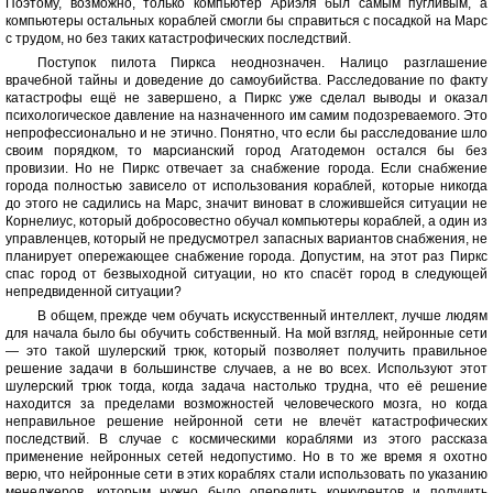
Поэтому, возможно, только компьютер Ариэля был самым пугливым, а
компьютеры остальных кораблей смогли бы справиться с посадкой на Марс
с трудом, но без таких катастрофических последствий.
Поступок пилота Пиркса неоднозначен. Налицо разглашение
врачебной тайны и доведение до самоубийства. Расследование по факту
катастрофы ещё не завершено, а Пиркс уже сделал выводы и оказал
психологическое давление на назначенного им самим подозреваемого. Это
непрофессионально и не этично. Понятно, что если бы расследование шло
своим порядком, то марсианский город Агатодемон остался бы без
провизии. Но не Пиркс отвечает за снабжение города. Если снабжение
города полностью зависело от использования кораблей, которые никогда
до этого не садились на Марс, значит виноват в сложившейся ситуации не
Корнелиус, который добросовестно обучал компьютеры кораблей, а один из
управленцев, который не предусмотрел запасных вариантов снабжения, не
планирует опережающее снабжение города. Допустим, на этот раз Пиркс
спас город от безвыходной ситуации, но кто спасёт город в следующей
непредвиденной ситуации?
В общем, прежде чем обучать искусственный интеллект, лучше людям
для начала было бы обучить собственный. На мой взгляд, нейронные сети
— это такой шулерский трюк, который позволяет получить правильное
решение задачи в большинстве случаев, а не во всех. Используют этот
шулерский трюк тогда, когда задача настолько трудна, что её решение
находится за пределами возможностей человеческого мозга, но когда
неправильное решение нейронной сети не влечёт катастрофических
последствий. В случае с космическими кораблями из этого рассказа
применение нейронных сетей недопустимо. Но в то же время я охотно
верю, что нейронные сети в этих кораблях стали использовать по указанию
менеджеров, которым нужно было опередить конкурентов и получить