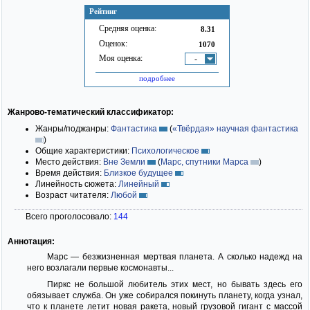
Рейтинг
Средняя оценка:
8.31
Оценок:
1070
Моя оценка:
-
подробнее
Жанрово-тематический классификатор:
Жанры/поджанры:
Фантастика
(
«Твёрдая» научная фантастика
)
Общие характеристики:
Психологическое
Место действия:
Вне Земли
(
Марс, спутники Марса
)
Время действия:
Близкое будущее
Линейность сюжета:
Линейный
Возраст читателя:
Любой
Всего проголосовало:
144
Аннотация:
Марс — безжизненная мертвая планета. А сколько надежд на
него возлагали первые космонавты...
Пиркс не большой любитель этих мест, но бывать здесь его
обязывает служба. Он уже собирался покинуть планету, когда узнал,
что к планете летит новая ракета, новый грузовой гигант с массой