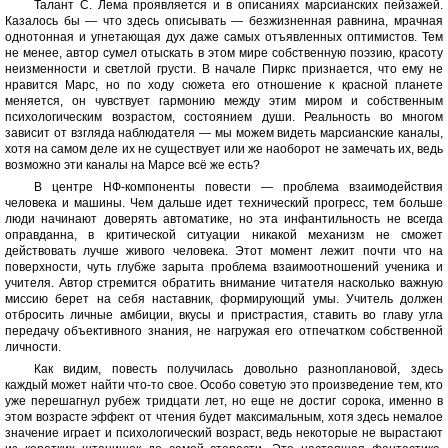
Талант С. Лема проявляется и в описаниях марсианских пейзажей.
Казалось бы — что здесь описывать — безжизненная равнина, мрачная
однотонная и угнетающая дух даже самых отъявленных оптимистов. Тем
не менее, автор сумел отыскать в этом мире собственную поэзию, красоту
неизменности и светлой грусти. В начале Пиркс признается, что ему не
нравится Марс, но по ходу сюжета его отношение к красной планете
меняется, он чувствует гармонию между этим миром и собственным
психологическим возрастом, состоянием души. Реальность во многом
зависит от взгляда наблюдателя — мы можем видеть марсианские каналы,
хотя на самом деле их не существует или же наоборот не замечать их, ведь
возможно эти каналы на Марсе всё же есть?
В центре НФ-компоненты повести — проблема взаимодействия
человека и машины. Чем дальше идет технический прогресс, тем больше
люди начинают доверять автоматике, но эта инфантильность не всегда
оправданна, в критической ситуации никакой механизм не сможет
действовать лучше живого человека. Этот момент лежит почти что на
поверхности, чуть глубже зарыта проблема взаимоотношений ученика и
учителя. Автор стремится обратить внимание читателя насколько важную
миссию берет на себя наставник, формирующий умы. Учитель должен
отбросить личные амбиции, вкусы и пристрастия, ставить во главу угла
передачу объективного знания, не нагружая его отпечатком собственной
личности.
Как видим, повесть получилась довольно разноплановой, здесь
каждый может найти что-то свое. Особо советую это произведение тем, кто
уже перешагнул рубеж тридцати лет, но еще не достиг сорока, именно в
этом возрасте эффект от чтения будет максимальным, хотя здесь немалое
значение играет и психологический возраст, ведь некоторые не вырастают