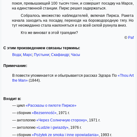
покоя, превышающей 100 тысяч тонн, и совершит посадку на Марсе,
на единственной станции. Пиркс решил задержаться.
Собралось множество наблюдателей, включая Пиркса. Ракета
начала заходить на посадку, переходя на бороводородную тягу. Но
тут неожиданно стала наклоняться и со всей силой рухнула вниз.
Кто же виноват в этой трагедии?
©
Paf
С этим произведением связаны термины:
Вода
;
Марс
;
Пустыни
;
Скафандр
;
Часы
Примечание:
В повести упоминается и обыгрывается рассказ Эдгара По
«Thou Art
the Man»
(1844).
Входит в:
— цикл
«Рассказы о пилоте Пирксе»
— сборник
«Bezsenność»
, 1971 г.
— антологию
«Через Солнечную сторону»
, 1971 г.
— антологию
«Ludzie i gwiazdy»
, 1976 г.
— сборник
«Pożytek ze smoka i inne opowiadania»
, 1993 г.