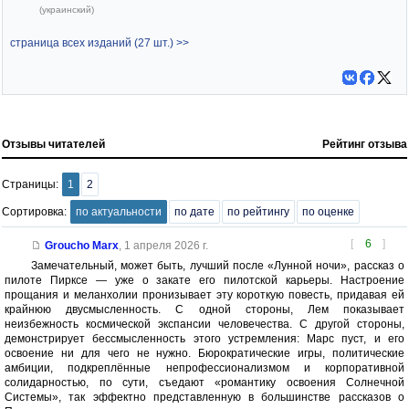
(украинский)
страница всех изданий (27 шт.) >>
Отзывы читателей
Рейтинг отзыва
Страницы:
1
2
Сортировка:
по актуальности
по дате
по рейтингу
по оценке
[
6
]
Groucho Marx
,
1 апреля 2026 г.
Замечательный, может быть, лучший после «Лунной ночи», рассказ о
пилоте Пирксе — уже о закате его пилотской карьеры. Настроение
прощания и меланхолии пронизывает эту короткую повесть, придавая ей
крайнюю двусмысленность. С одной стороны, Лем показывает
неизбежность космической экспансии человечества. С другой стороны,
демонстрирует бессмысленность этого устремления: Марс пуст, и его
освоение ни для чего не нужно. Бюрократические игры, политические
амбиции, подкреплённые непрофессионализмом и корпоративной
солидарностью, по сути, съедают «романтику освоения Солнечной
Системы», так эффектно представленную в большинстве рассказов о