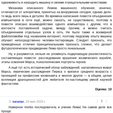
одержимость и наградить машину и своими отрицательными качествами.
Механика описанного Лемом машинного обучения, конечно,
отличается от алгоритмов, принятых на вооружение сегодня, однако дело-
то ведь всего лишь в деталях. Во времена написания повести объединения
компьютеров в сети ещё, можно сказать, не существовало, поэтому в
повести описано взаимодействие одного компьютера с другим, что в
контексте поставленной задачи, между прочим, и можно считать
объединением отдельных узлов в сеть. Не было также и всемирной
файлопомойки под названием интернет, поэтому людскому опыту машину
обучает непосредственно человек-тестировщик. Следует признать, что
приведённые отличия принципиальными признать сложно, что делает
футурологическое предвидение Лема просто гениальным.
Ну, и разумеется, нельзя не упомянуть подкупающую реалистичность
составляющих повести: расследование крушения космического корабля,
этапы освоения Марса, психологические портреты героев.
А ещё тут есть исторический обзор заблуждений, нагороженных вокруг
Марса, лирические рассуждения Пиркса о кризисе среднего возраста с
проекцией на профессию космонавта и многое другое — в общем, целая
коллекция драгоценностей для любителя по-настоящему умной научной
фантастики.
Оценка:
10
[
5
]
saranac
,
20 мая 2020 г.
Наверное morbo последователь и ученик Лема) На самом деле все
проще: