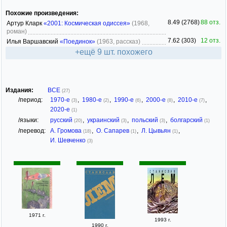
Похожие произведения:
8.49 (2768)
88 отз.
Артур Кларк
«2001: Космическая одиссея»
(1968,
роман)
7.62 (303)
12 отз.
Илья Варшавский
«Поединок»
(1963, рассказ)
+ещё 9 шт. похожего
Издания:
ВСЕ
(27)
/период:
1970-е
,
1980-е
,
1990-е
,
2000-е
,
2010-е
,
(3)
(2)
(6)
(8)
(7)
2020-е
(1)
/языки:
русский
,
украинский
,
польский
,
болгарский
(20)
(3)
(3)
(1)
/перевод:
А. Громова
,
О. Сапарев
,
Л. Цывьян
,
(18)
(1)
(1)
И. Шевченко
(3)
1971 г.
1993 г.
1990 г.