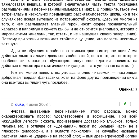
тяжеловатая вещица, в которой значительная часть текста посвящена
размышлениям и переживаниям командора Пиркса. В принципе, такое уже
встречалась в нескольких предыдущих рассказах/повестях цикла, но в тех
случаях это всегда вытекало из потребностей сюжета. Здесь же многое из
того, о чем размышляет главный герой, носит скорее познавательный
характер и напрямую к сюжету как бы и не относится (например, история с
марсианскими каналами, так, кстати, и не нашедшая своего завершения).
Поэтому при чтении возникает стойкое ощущение, что повесть несколько
затянута.
Идея же обучения корабельных компьютеров в интерпретации Лема
действительно выглядит довольно любопытной, но вот то, что некоторые
особенности характера обучающего могут впоследствии повлиять на
действия компьютера в критических ситуациях — это уже явная натяжка :).
Тем не менее повесть получилась вполне читаемой — настоящая
добротная твёрдая фантастика, хотя на фоне других произведений цикла
она всё-таки выглядит чуть послабее....
Оценка:
7
[
6
]
duke
,
4 июня 2008 г.
Чувства, вызванные перечитыванием этого рассказа, можно
охарактеризовать просто: удовлетворение и восхищение. При всей
кажущейся легкости сюжета, произведение достаточно глубокое, только
глубина его, в отличие от «Дознания», лежит по большей части не в
плоскости философии, а в области психологии. Не случайно название
рассказа: Ананке (ударение на второй слог) – имя древнегреческой богини