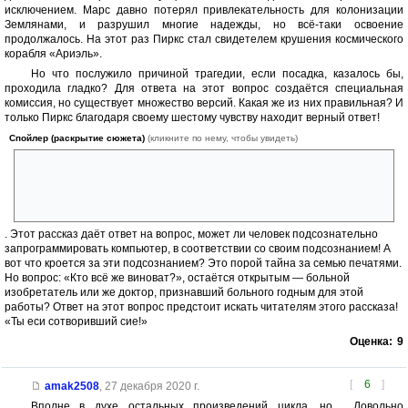
исключением. Марс давно потерял привлекательность для колонизации
Землянами, и разрушил многие надежды, но всё-таки освоение
продолжалось. На этот раз Пиркс стал свидетелем крушения космического
корабля «Ариэль».
Но что послужило причиной трагедии, если посадка, казалось бы,
проходила гладко? Для ответа на этот вопрос создаётся специальная
комиссия, но существует множество версий. Какая же из них правильная? И
только Пиркс благодаря своему шестому чувству находит верный ответ!
Спойлер (раскрытие сюжета)
(кликните по нему, чтобы увидеть)
Оказывается, во всём виноват его давнишний наставник, страдающий
неким психическим расстройством с загадочным названием Ананке —
название этого расстройства происходит от греческой богини
необходимости и неизбежности
. Этот рассказ даёт ответ на вопрос, может ли человек подсознательно
запрограммировать компьютер, в соответствии со своим подсознанием! А
вот что кроется за эти подсознанием? Это порой тайна за семью печатями.
Но вопрос: «Кто всё же виноват?», остаётся открытым — больной
изобретатель или же доктор, признавший больного годным для этой
работы? Ответ на этот вопрос предстоит искать читателям этого рассказа!
«Ты еси сотворивший сие!»
Оценка:
9
[
6
]
amak2508
,
27 декабря 2020 г.
Вполне в духе остальных произведений цикла, но.... Довольно