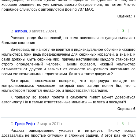
хорошее решение, но уже сейчас вместо безупречного, но потом. Что-то
подобное случилось с автопилотом Boeing 737 MAX.
Оценка:
7
[
3
]
astoun
,
8 августа 2024 г.
Рассказ вроде бы неплохой, но сама описанная ситуация вызывает
большие сомнения.
Во-первых, ни на йоту не верится в индивидуальное обучение каждого
компьютера (они ведь предназначены для серийных кораблей, а значит, и
сами должны быть серийными!), причем наставником каждого становится
строго определенный человек. Такким образом, каждый компьютер
отличается от другого и зависит от личности конкретного наставника со
всеми его возможными недостатками. Да кто ж такое допустит?
Во-вторых, невозможно поверить, что процедура посадки не
контролировалась человеком, который еще загодя понял бы, что с
компьютером творится неладное, и предотвратил трагедию.
К примеру, во время полета в самолете пилот может довериться
автопилоту. Но в самые ответственные моменты — взлета и посадки?!
Оценка:
6
[
8
]
Гриф Рифт
,
2 марта 2011 г.
Рассказ одновременно ужасает и интригует. Пирксу всегда
доставались не простые ситуации и сложные задачи. И этот раз не стал