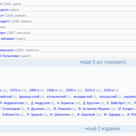
а»
(1955, цикл)
щего»
(цикл)
Ц»»
(1936, роман)
кадет»
(1948, роман)
икл)
тер»
(1957, рассказ)
 звёздам»
(цикл)
земелья»
(2002, повесть)
я Полынова»
(цикл)
+ещё 5 шт. похожего
-е
,
1970-е
,
1980-е
,
1990-е
,
2000-е
,
2010-е
,
2020-е
(13)
(13)
(6)
(20)
(11)
(21)
(4)
лийский
,
французский
,
итальянский
,
молдавский
,
латышский
,
украин
(5)
(1)
(1)
(1)
(1)
Л. Андриевская
,
Д. Андрухив
,
А. Борисов
,
Д. Брускин
,
Е. Вайсброт
,
Р
(2)
(5)
(20)
(3)
(26)
Г. Гуляницкая
,
К. Душенко
,
М. Иванова
,
В. Кулагина-Ярцева
,
М. Кэндел
(5)
(15)
(1)
(16)
(
Т. Хойзингтон
,
Л. Цывьян
,
И. Шевченко
,
Ф. Широков
,
М. Эдвард
,
И. Ю
(2)
(1)
(3)
(19)
(1)
+ещё 2 издания