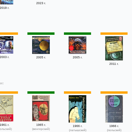
2023 г.
2019 г.
2003 г.
2005 г.
2005 г.
2011 г.
ах:
1961 г.
1965 г.
1966 г.
1966 г.
польский)
(венгерский)
(латышский)
(польский)