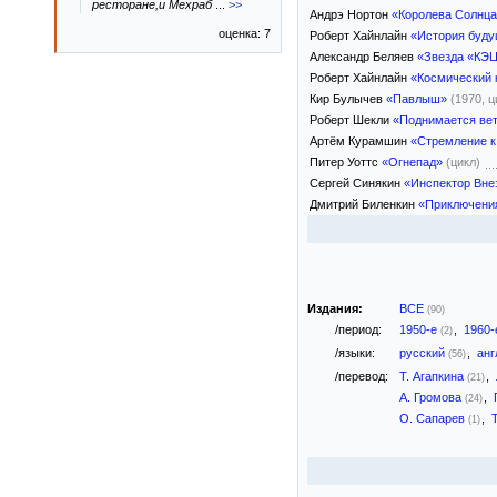
ресторане,и Мехраб
...
>>
Андрэ Нортон
«Королева Солнц
оценка: 7
Роберт Хайнлайн
«История буду
Александр Беляев
«Звезда «КЭ
Роберт Хайнлайн
«Космический 
Кир Булычев
«Павлыш»
(1970, ц
Роберт Шекли
«Поднимается ве
Артём Курамшин
«Стремление к
Питер Уоттс
«Огнепад»
(цикл)
Сергей Синякин
«Инспектор Вне
Дмитрий Биленкин
«Приключени
Издания:
ВСЕ
(90)
/период:
1950-е
,
1960
(2)
/языки:
русский
,
анг
(56)
/перевод:
Т. Агапкина
,
(21)
А. Громова
,
(24)
О. Сапарев
,
(1)