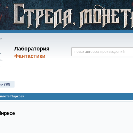
Лаборатория
Фантастики
ия (90)
пилоте Пирксе»
Пирксе