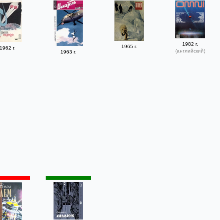
1982 г.
1965 г.
1962 г.
(английский)
1963 г.