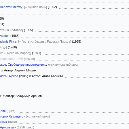
)
uch warunkowy
[= Лунная ночь]
(1962)
59)
961)
ота на Сэтавра]
(1965)
ypadek
(1965)
danie Pirxa
[= Гость из бездны: Рассказ Пиркса]
(1965)
 Суд]
(1968)
нке (Пиркс на Марсе)]
(1971)
 написано в 1985
[роман]
рксе. Свободные продолжения
//
межавторский цикл
)
//
Автор: Анджей Мищак
илота Пиркса
(2015)
//
Автор: Агата Бариста
 г. // автор: Владимир Аренев
сея»
(цикл)
тория будущего»
(условный цикл)
ники»
(цикл)
 Арнольде»
(1956, цикл)