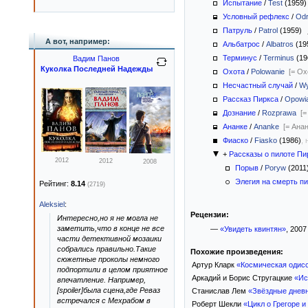
Испытание
/
Test
(1959
Условный рефлекс
/
Odr
Патруль
/
Patrol
(1959)
А вот, например:
Альбатрос
/
Albatros
(19
Терминус
/
Terminus
(1
Вадим Панов
Куколка Последней Надежды
Охота
/
Polowanie
[= Ох
Несчастный случай
/
W
Рассказ Пиркса
/
Opowia
Дознание
/
Rozprawa
[=
Ананке
/
Ananke
[= Ана
Фиаско
/
Fiasko
(1986)
,
+
Рассказы о пилоте Пи
2012
2012
2008
Порыв
/
Poryw
(2011
Элегия на смерть п
Рейтинг:
8.14
(2719)
Aleksiel
:
Рецензии:
Интересно,но я не могла не
заметить,что в конце не все
—
«Увидеть квинтян»
, 2007
части детективной мозаики
собрались правильно.Такие
Похожие произведения:
сюжетные проколы немного
Артур Кларк
«Космическая одис
подпортили в целом приятное
Аркадий и Борис Стругацкие
«Ис
впечатление. Например,
[spoiler]была сцена,где Реваз
Станислав Лем
«Звёздные днев
встречался с Мехрабом в
Роберт Шекли
«Цикл о Грегоре и