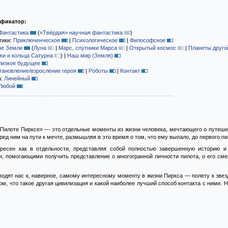
ификатор:
Фантастика
(
«Твёрдая» научная фантастика
)
тики:
Приключенческое
|
Психологическое
|
Философское
не Земли
(
Луна
|
Марс, спутники Марса
|
Открытый космос
|
Планеты друго
ки и кольца Сатурна
)
|
Наш мир (Земля)
лизкое будущее
тановление/взросление героя
|
Роботы
|
Контакт
а:
Линейный
Любой
Пилоте Пирксе» — это отдельные моменты из жизни человека, мечтающего о путешест
ед ним на пути к мечте, размышляя в это время о том, что ему выпало, до первого пи
ересен как в отдельности, представляя собой полностью завершенную историю 
, помогающими получить представление о многогранной личности пилота, о его смек
одят нас к, наверное, самому интересному моменту в жизни Пиркса — полету к звез
м, что такое другая цивилизация и какой наиболее лучший способ контакта с ними.