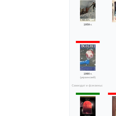
1959 г.
1990 г.
(украинский)
Самиздат и фэнзины: