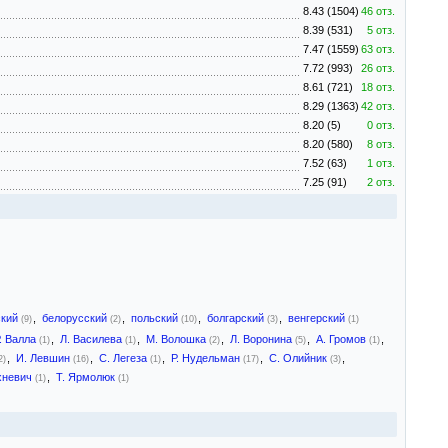
8.43 (1504)
46 отз.
8.39 (531)
5 отз.
7.47 (1559)
63 отз.
7.72 (993)
26 отз.
8.61 (721)
18 отз.
8.29 (1363)
42 отз.
8.20 (5)
0 отз.
8.20 (580)
8 отз.
7.52 (63)
1 отз.
7.25 (91)
2 отз.
ский
,
белорусский
,
польский
,
болгарский
,
венгерский
(9)
(2)
(10)
(3)
(1)
. Валла
,
Л. Василева
,
М. Волошка
,
Л. Воронина
,
А. Громов
,
(1)
(1)
(2)
(5)
(1)
,
И. Левшин
,
С. Легеза
,
Р. Нудельман
,
С. Олийник
,
2)
(16)
(1)
(17)
(3)
хневич
,
Т. Ярмолюк
(1)
(1)