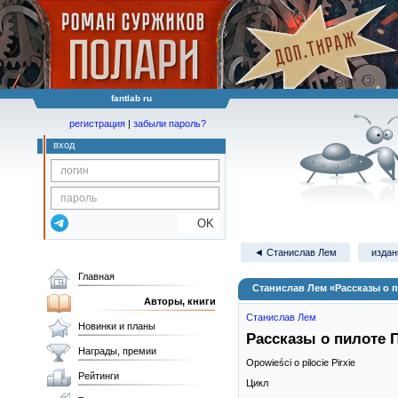
fantlab ru
регистрация
|
забыли пароль?
вход
OK
◄ Станислав Лем
издан
Главная
Станислав Лем «Рассказы о 
Авторы, книги
Станислав Лем
Новинки и планы
Рассказы о пилоте 
Награды, премии
Opowieści o pilocie Pirxie
Рейтинги
Цикл