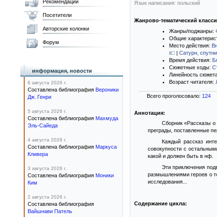
Рекомендации
Язык написания: польский
Посетители
Жанрово-тематический класс
Авторские колонки
Жанры/поджанры:
Общие характерис
Форум
Место действия:
В
|
Сатурн, спутни
Время действия:
Б
Сюжетные ходы:
С
информация, новости
Линейность сюжет
Возраст читателя:
6 августа 2026 г.
Составлена библиография
Вероники
Всего проголосовало:
124
Дж. Генри
5 августа 2026 г.
Аннотация:
Составлена библиография
Махмуда
Сборник «Рассказы о 
Эль-Сайеда
преграды, поставленные пер
4 августа 2026 г.
Каждый рассказ инт
Составлена библиография
Маркуса
совокупности с остальными
Кливера
какой и должен быть в нф.
Эти приключения подв
3 августа 2026 г.
размышлениями героев о то
Составлена библиография
Моники
исследования...
Ким
2 августа 2026 г.
Содержание цикла:
Составлена библиография
Вайшнави Патель