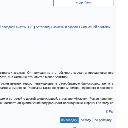
подробнее
й звёздной системы
|
Астероиды, кометы и окраины Солнечной системы
виях к звездам. Он проходит путь от обычного курсанта, преодолевая все
лота, чья жизнь не становится менее занятной.
и размышления героя, переходящие в своеобразную философию, так и в
алке и смелости. Рассказы также не лишены юмора, здорового и трезвого,
дам и встречей с другой цивилизацией, в романе «Фиаско». Роман наполнен
 Но неизвестная цивилизация подбрасывает неожиданные сюрпизы по ходу её
©
Paf
по порядку
по году
по рейтингу