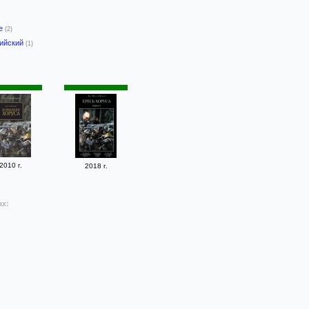
-е
(2)
лийский
(1)
2010 г.
2018 г.
ах: