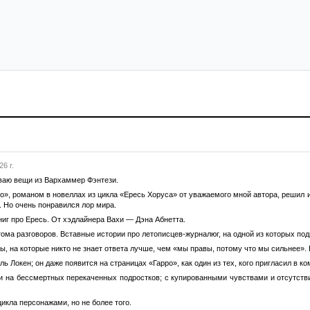
6 г.
ваю вещи из Вархаммер Фэнтези.
о», романом в новеллах из цикла «Ересь Хоруса» от уважаемого мной автора, решил 
. Но очень понравился лор мира.
ниг про Ересь. От хэдлайнера Вахи — Дэна Абнетта.
тома разговоров. Вставные истории про летописцев-журналюг, на одной из которых под
 на которые никто не знает ответа лучше, чем «мы правы, потому что мы сильнее». В
ель Локен; он даже появится на страницах «Гарро», как один из тех, кого пригласил в 
и на бессмертных перекаченных подростков; с купированными чувствами и отсутстви
икла персонажами, но не более того.