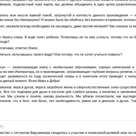
йкеров, подвластный тьме варпа, мы должны объединить в одно целое разрозненны
епить мои мысли важной темой, затронутой в контексте данного произведения — 
о веков без Империума? И можно было бы обойтись без военного вторжения, использу
ет, неужели всегда необходимо ее насаждать, даже против желания? Как сказала та же
о берегу озера. В воде тонет ребенок. Позволишь ли ты ему утонуть, потому что он
 воде?
плечами, ответил Локен.
вляться, испугавшись твоего вида? Или потому, что не хочет учиться плавать?
уса» — захватывающая книга с необычными персонажами, хорошо написанная и 
 во имя Императора, но и произведение, затрагивающее глубокие вопросы религии, 
удет развиваться по ходу космической оперы и в конечном итоге приведет к нача
на данный момент. Всем Мира и Добра!
демонов, вера в духов, вера в загробную жизнь и сверхъестественные силы существо
а. Все это подпорки для души и костыли для слабого разума, а молитвы и заклинан
ью. Мы узнали и поняли, какова реальность. Мы вблизи посмотрели, как выглядя
оняли, что в боге, или богах, нет необходимости, равно как в демонах и духах. Т
 г.
омство с сеттингом Вархаммера сводилось к участию в полигонной ролевой игре по се