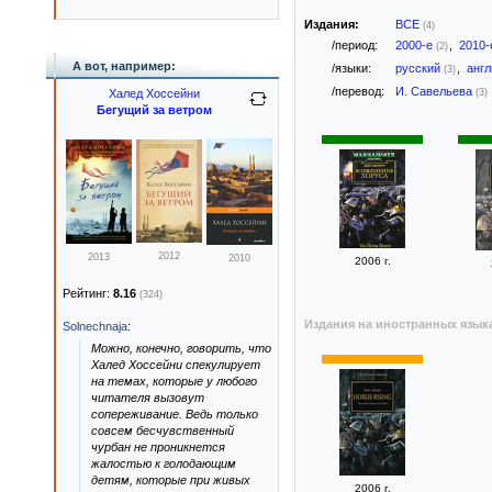
Издания:
ВСЕ
(4)
/период:
2000-е
,
2010
(2)
А вот, например:
/языки:
русский
,
анг
(3)
/перевод:
И. Савельева
Халед Хоссейни
(3)
Бегущий за ветром
2012
2013
2010
2006 г.
Рейтинг:
8.16
(324)
Издания на иностранных язык
Solnechnaja
:
Можно, конечно, говорить, что
Халед Хоссейни спекулирует
на темах, которые у любого
читателя вызовут
сопереживание. Ведь только
совсем бесчувственный
чурбан не проникнется
жалостью к голодающим
детям, которые при живых
2006 г.