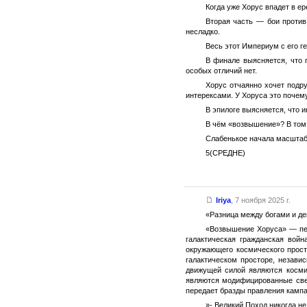
Когда уже Хорус впадет в е
Вторая часть — бои против
несладко.
Весь этот Империум с его г
В финале выясняется, что 
особых отличий нет.
Хорус отчаянно хочет подру
интерексами. У Хоруса это почему
В эпилоге выясняется, что 
В чём «возвышение»? В том,
Слабенькое начала масштабн
5(СРЕДНЕ)
Iriya
,
7 ноября 2025 г.
«Разница между богами и де
«Возвышение Хоруса» — пер
галактическая гражданская войн
окружающего космического прост
галактическом просторе, незави
движущей силой являются косми
являются модифицированные све
передает бразды правления кампан
»- Великий Поход никогда не