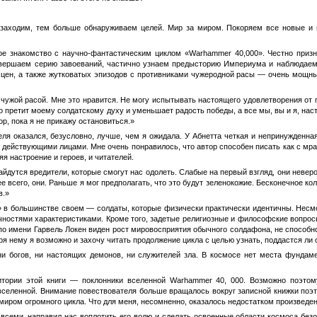
заходим, тем больше обнаруживаем целей. Мир за миром. Покоряем все новые и 
 знакомство с научно-фантастическим циклом «Warhammer 40,000». Честно призн
ершаем серию завоеваний, частично узнаем предысторию Империума и наблюдаем з
сцен, а также жутковатых эпизодов с противниками чужеродной расы — очень мощн
чужой расой. Мне это нравится. Не могу испытывать настоящего удовлетворения от 
претит моему солдатскому духу и уменьшает радость победы, а все мы, вы и я, нас
ор, пока я не прикажу остановиться.»
ля оказался, безусловно, лучше, чем я ожидала. У Абнетта четкая и непринужденна
 действующими лицами. Мне очень понравилось, что автор способен писать как с мра
я настроение и героев, и читателей.
айдутся вредители, которые смогут нас одолеть. Слабые на первый взгляд, они неверо
ее всего, они. Раньше я мог предполагать, что это будут зеленокожие. Бесконечное кол
в.»
 в большинстве своем — солдаты, которые физически практически идентичны. Несмо
ностями характеристиками. Кроме того, задетые религиозные и философские вопросы
по имени Гарвель Локен виден рост мировосприятия обычного солдафона, не способн
ря нему я возможно и захочу читать продолжение цикла с целью узнать, поддастся ли
 ни богов, ни настоящих демонов, ни служителей зла. В космосе нет места фунда
итории этой книги — поклонники вселенной Warhammer 40, 000. Возможно поэтом
селенной. Внимание повествователя больше вращалось вокруг записной книжки поэт
миром огромного цикла. Что для меня, несомненно, оказалось недостатком произведен
всеми, направил нас воплотить его волю и сделать освоенные области космоса без