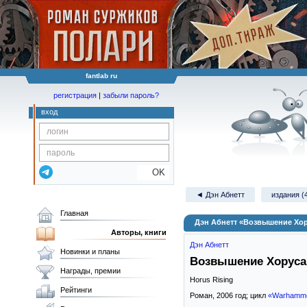
fantlab ru
регистрация
|
забыли пароль?
вход
OK
◄ Дэн Абнетт
издания (
Главная
Дэн Абнетт «Возвышение Хо
Авторы, книги
Дэн Абнетт
Новинки и планы
Возвышение Хоруса
Награды, премии
Horus Rising
Рейтинги
Роман,
2006
год; цикл
«Warhamme