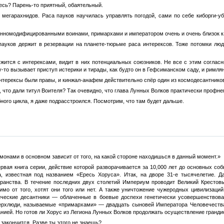
ресь? Парень-то приятный, обаятельный.
 мегарахнидов. Раса пауков научилась управлять погодой, сами по себе киборги-
енномодифицированными воинами, примархами и императором очень и очень близок к 
пауков держит в резервации на планете-тюрьме раса интерексов. Тоже потомки люд
жится с интерексами, видит в них потенциальных союзников. Не все с этим согласн
-то вызывает приступ истерики и тирады, как будто он в Гефсиманском саду, и римлян
интерексы были правы, и кинжал-анафем действительно спёр один из космодесантнико
 что дали титул Воителя? Так очевидно, что глава Лунных Волков практически профне
ого цикла, я даже подрасстроился. Посмотрим, что там будет дальше.
монами в основном зависит от того, на какой стороне находишься в данный момент.»
вая книга серии, действие которой разворачивается за 10,000 лет до основных соб
а, известная под названием «Ересь Хоруса». Итак, на дворе 31-е тысячелетие. 
ранства. В течение последних двух столетий Империум проводит Великий Крестов
симо от того, хотят они того или нет. А также уничтожение чужеродных цивилизаци
ческие десантники — облаченные в боевые доспехи генетически усовершенствов
рхлюди, называемые «примархами» — двадцать сыновей Императора Человечества
ией. Но готов ли Хорус из Легиона Лунных Волков продолжать осуществление грандиоз
 закончится. Разве ты этого не знаешь?