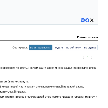
Рейтинг отзыва
Сортировка:
по актуальности
по дате
по рейтингу
по оценке
[
6
]
и сороковник почитать. Причем сам «Гарро» мне не зашел (позже выяснилось,
вигом было не заснуть.
 конце первой части тома – столкновение с одной из тварей варпа.
команду Серый Рыцарь.
ем либидо. Вернее с сублимацией этого самого либидо в героизм, муштру и