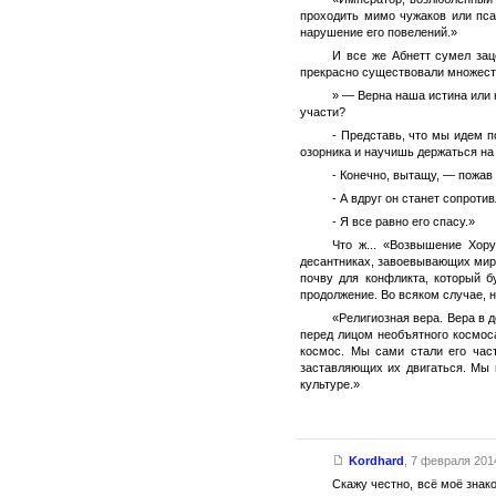
проходить мимо чужаков или пса
нарушение его повелений.»
И все же Абнетт сумел зац
прекрасно существовали множеств
» — Верна наша истина или н
участи?
- Представь, что мы идем п
озорника и научишь держаться на
- Конечно, вытащу, — пожав 
- А вдруг он станет сопроти
- Я все равно его спасу.»
Что ж... «Возвышение Хор
десантниках, завоевывающих миры
почву для конфликта, который б
продолжение. Во всяком случае, 
«Религиозная вера. Вера в 
перед лицом необъятного космос
космос. Мы сами стали его част
заставляющих их двигаться. Мы п
культуре.»
Kordhard
,
7 февраля 2014
Скажу честно, всё моё знак