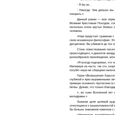
- Я бы не...
- Никогда. Чем дальше мы 
покорить.»
Данный роман — мое первое
Великим Крестовым Походом, сов
несколько очень крутых боевых 
человека.
«Нам предстоит сражение с 
свою искаженную философию. Это 
дисциплине. Вы убиваете до тех п
Стиль повествования писате
происходящего, и диалогов между
разнообразило произведение, меня
«Я всегда подозревал, что н
Империум на части, так это, скор
погубят наши же сборщики налого
Герои «Возвышения Хоруса»
глубиной и ярко выраженными лич
примере основного протагониста 
битвы. Думаю, что только благода
»...во тьме Вселенной нет
мелодрамы.»
Львиная доля целевой ауд
относящиеся к вышеупомянутой в
бы больше знакомили новичков с 
«Император, возлюбленный 