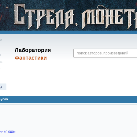
Лаборатория
Фантастики
4)
руса»
r 40,000»