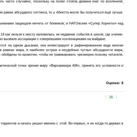
ть чисто случайно, поскольку на полке стояла дюжина книг по вселенной,
кие рамки абсурдного сеттинга, то у Абнетта могло бы получиться ещё лучше.
сульманами защищали мечеть от боевиков; и НАТОвские «Супер Хорнеты» над
19 как нельзя к месту наложилась не недавние события в школе, где ученик-
льно вызвало ассоциации с озверевшими хохлонациками на майдане.
ется на одном дыхании, она иллюстрирует в рафинированном виде многие
в рамках мира, и наиболее острые и неудобные «углы» абсурдности мира,
 обойдены по кромочке, чтобы не травмировать чрезмерно психику читателя,
актической точки зрения миру «Вархаммера 40К», принять его условности и
Оценка:
8
[
26
]
торрентов и начать решил именно с этой. Во-первых, я ее когда-то держал в