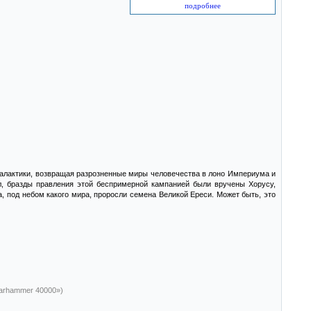
подробнее
Галактики, возвращая разрозненные миры человечества в лоно Империума и
л, бразды правления этой беспримерной кампанией были вручены Хорусу,
а, под небом какого мира, проросли семена Великой Ереси. Может быть, это
arhammer 40000»)