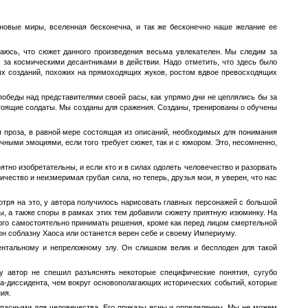
новые миры, вселенная бесконечна, и так же бесконечно наше желание ее
аюсь, что сюжет данного произведения весьма увлекателен. Мы следим за
а космическими десантниками в действии. Надо отметить, что здесь было
ых созданий, похожих на прямоходящих жуков, ростом вдвое превосходящих
победы над представителями своей расы, как упрямо дни не цеплялись бы за
тоящие солдаты. Мы созданы для сражения. Созданы, тренированы о обучены
я проза, в равной мере состоящая из описаний, необходимых для понимания
чными эмоциями, если того требует сюжет, так и с юмором. Это, несомненно,
ятно изобретательны, и если кто и в силах одолеть человечество и разорвать
ичество и неизмеримая грубая сила, но теперь, друзья мои, я уверен, что нас
тря на это, у автора получилось нарисовать главных персонажей с большой
, а также споры в рамках этих тем добавили сюжету приятную изюминку. На
ого самостоятельно принимать решения, кроме как перед лицом смертельной
 он соблазну Хаоса или останется верен себе и своему Империуму.
ментальному и непреложному злу. Он слишком велик и бесплоден для такой
у автор не спешил разъяснять некоторые специфические понятия, сугубо
а-диссидента, чем вокруг основополагающих исторических событий, которые
ия.
опасными для человечества. Его приказы ясны и определенны. Мы не можем