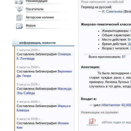
Рекомендации
Язык написания: английский
Перевод на русский:
Посетители
—
И. Савельева
(Воз
Авторские колонки
Жанрово-тематический класс
Форум
Жанры/поджанры:
Общие характерис
Место действия:
В
информация, новости
Время действия:
Д
Возраст читателя:
7 августа 2026 г.
Составлена библиография
Оливера
Всего проголосовало:
57
К. Лэнгмида
Аннотация:
6 августа 2026 г.
Составлена библиография
Вероники
То было легендарное 
Дж. Генри
стирая чуждые расы с лиц
примарху Легиона Лунных В
5 августа 2026 г.
случилось в тот день, ког
Составлена библиография
Махмуда
Эль-Сайеда
Входит в:
4 августа 2026 г.
— цикл
«Warhammer 40,000
Составлена библиография
Маркуса
Кливера
Номинации на премии:
3 августа 2026 г.
«Итоги года» от ж
Составлена библиография
Моники
номинант
Ким