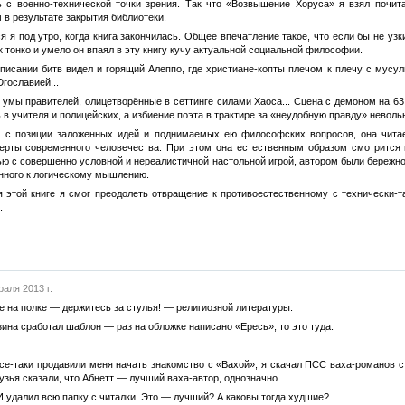
 с военно-технической точки зрения. Так что «Возвышение Хоруса» я взял почита
 в результате закрытия библиотеки.
ся я под утро, когда книга закончилась. Общее впечатление такое, что если бы не уз
к тонко и умело он впаял в эту книгу кучу актуальной социальной философии.
в описании битв видел и горящий Алеппо, где христиане-копты плечом к плечу с му
Югославией...
 умы правителей, олицетворённые в сеттинге силами Хаоса... Сцена с демоном на 63.
ь в учителя и полицейских, а избиение поэта в трактире за «неудобную правду» нево
а с позиции заложенных идей и поднимаемых ею философских вопросов, она чита
ерты современного человечества. При этом она естественным образом смотрится 
ю с совершенно условной и нереалистичной настольной игрой, автором были бережно
онного к логическому мышлению.
я этой книге я смог преодолеть отвращение к противоестественному с технически-т
.
аля 2013 г.
е на полке — держитесь за стулья! — религиозной литературы.
зина сработал шаблон — раз на обложке написано «Ересь», то это туда.
се-таки продавили меня начать знакомство с «Вахой», я скачал ПСС ваха-романов с 
узья сказали, что Абнетт — лучший ваха-автор, однозначно.
 И удалил всю папку с читалки. Это — лучший? А каковы тогда худшие?