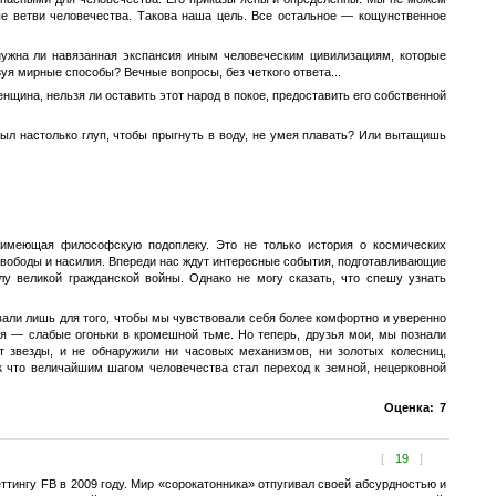
е ветви человечества. Такова наша цель. Все остальное — кощунственное
нужна ли навязанная экспансия иным человеческим цивилизациям, которые
я мирные способы? Вечные вопросы, без четкого ответа...
нщина, нельзя ли оставить этот народ в покое, предоставить его собственной
 был настолько глуп, чтобы прыгнуть в воду, не умея плавать? Или вытащишь
имеющая философскую подоплеку. Это не только история о космических
свободы и насилия. Впереди нас ждут интересные события, подготавливающие
лу великой гражданской войны. Однако не могу сказать, что спешу узнать
вали лишь для того, чтобы мы чувствовали себя более комфортно и уверенно
ия — слабые огоньки в кромешной тьме. Но теперь, друзья мои, мы познали
т звезды, и не обнаружили ни часовых механизмов, ни золотых колесниц,
ак что величайшим шагом человечества стал переход к земной, нецерковной
Оценка:
7
[
19
]
ттингу FB в 2009 году. Мир «сорокатонника» отпугивал своей абсурдностью и