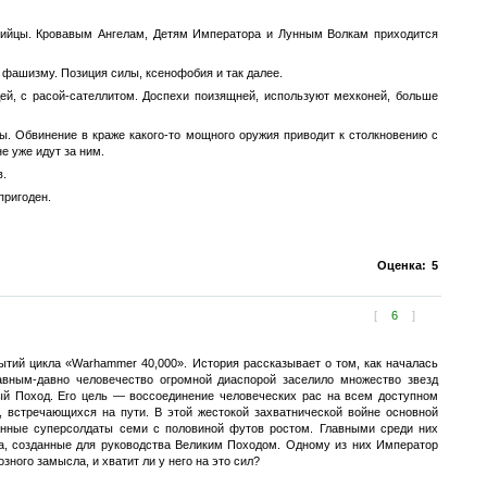
убийцы. Кровавым Ангелам, Детям Императора и Лунным Волкам приходится
фашизму. Позиция силы, ксенофобия и так далее.
ей, с расой-сателлитом. Доспехи поизящней, используют мехконей, больше
ы. Обвинение в краже какого-то мощного оружия приводит к столкновению с
е уже идут за ним.
в.
пригоден.
Оценка:
5
[
6
]
ытий цикла «Warhammer 40,000». История рассказывает о том, как началась
Давным-давно человечество огромной диаспорой заселило множество звезд
ый Поход. Его цель — воссоединение человеческих рас на всем доступном
й, встречающихся на пути. В этой жестокой захватнической войне основной
анные суперсолдаты семи с половиной футов ростом. Главными среди них
, созданные для руководства Великим Походом. Одному из них Император
ного замысла, и хватит ли у него на это сил?