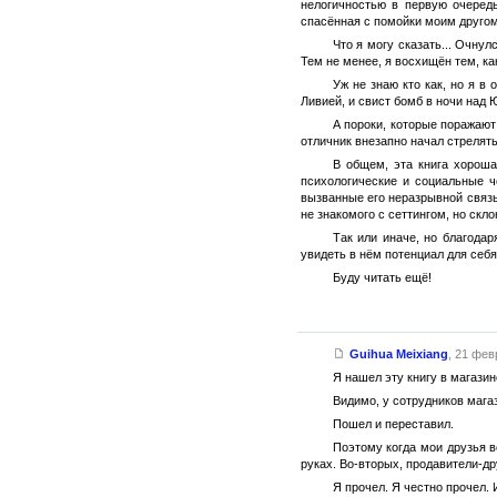
нелогичностью в первую очередь
спасённая с помойки моим другом
Что я могу сказать... Очнул
Тем не менее, я восхищён тем, ка
Уж не знаю кто как, но я 
Ливией, и свист бомб в ночи над 
А пороки, которые поражают
отличник внезапно начал стрелят
В общем, эта книга хорош
психологические и социальные ч
вызванные его неразрывной связь
не знакомого с сеттингом, но скл
Так или иначе, но благодар
увидеть в нём потенциал для себя
Буду читать ещё!
Guihua Meixiang
,
21 февр
Я нашел эту книгу в магазин
Видимо, у сотрудников мага
Пошел и переставил.
Поэтому когда мои друзья в
руках. Во-вторых, продавители-др
Я прочел. Я честно прочел.