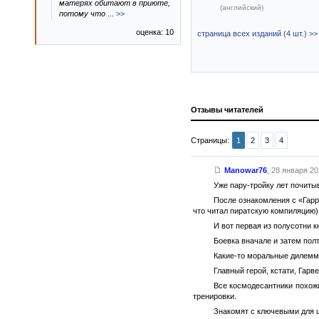
матерях обитают в приюте,
(английский)
потому что
...
>>
оценка: 10
страница всех изданий (4 шт.) >>
Отзывы читателей
Страницы:
1
2
3
4
Manowar76
,
28 января 202
Уже пару-тройку лет почиты
После ознакомления с «Гарр
что читал пиратскую компиляцию)
И вот первая из полусотни к
Боевка вначале и затем пол
Какие-то моральные дилеммы,
Главный герой, кстати, Гарв
Все космодесантники похож
тренировки.
Знакомят с ключевыми для ц