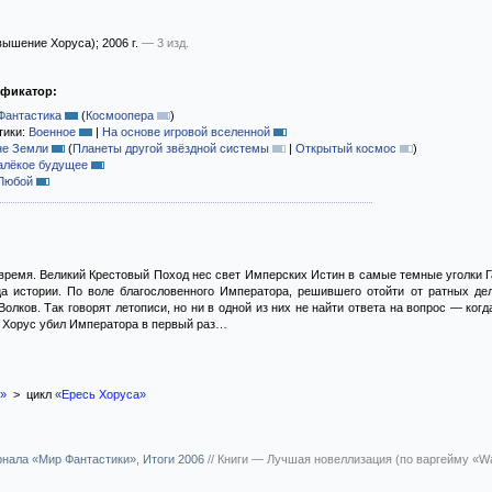
вышение Хоруса)
; 2006 г.
— 3 изд.
ификатор:
Фантастика
(
Космоопера
)
тики:
Военное
|
На основе игровой вселенной
не Земли
(
Планеты другой звёздной системы
|
Открытый космос
)
алёкое будущее
Любой
время. Великий Крестовый Поход нес свет Имперских Истин в самые темные уголки 
а истории. По воле благословенного Императора, решившего отойти от ратных де
олков. Так говорят летописи, но ни в одной из них не найти ответа на вопрос — когд
да Хорус убил Императора в первый раз…
»
> цикл
«Ересь Хоруса»
урнала «Мир Фантастики», Итоги 2006
//
Книги — Лучшая новеллизация (по варгейму «W