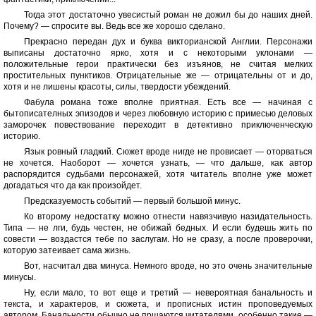
Тогда этот достаточно увесистый роман не дожил бы до наших дней.
Почему? — спросите вы. Ведь все же хорошо сделано.
Прекрасно передан дух и буква викторианской Англии. Персонажи
выписаны достаточно ярко, хотя и с некоторыми уклонами —
положительные герои практически без изъянов, не считая мелких
простительных пунктиков. Отрицательные же — отрицательны от и до,
хотя и не лишены красоты, силы, твердости убеждений.
Фабула романа тоже вполне приятная. Есть все — начиная с
бытописателных эпизодов и через любовную историю с примесью деловых
заморочек повествование переходит в детективно приключенческую
историю.
Язык ровный гладкий. Сюжет вроде нигде не провисает — оторваться
не хочется. Наoборот — хочется узнать, — что дальше, как автор
распорядится судьбами персонажей, хотя читатель вполне уже может
догадаться что да как произойдет.
Предсказуемость событий — первый большой минус.
Ко второму недостатку можно отнести навязчивую назидательность.
Типа — не лги, будь честен, не обижай бедных. И если будешь жить по
совести — воздастся тебе по заслугам. Но не сразу, а после проверочки,
которую затеивает сама жизнь.
Вот, насчитал два минуса. Немного вроде, но это очень значительные
минусы.
Ну, если мало, то вот еще и третий — невероятная банальность и
текста, и характеров, и сюжета, и прописных истин проповедуемых
автором. Банальности обычно не прщаются читателями, особенно такие —