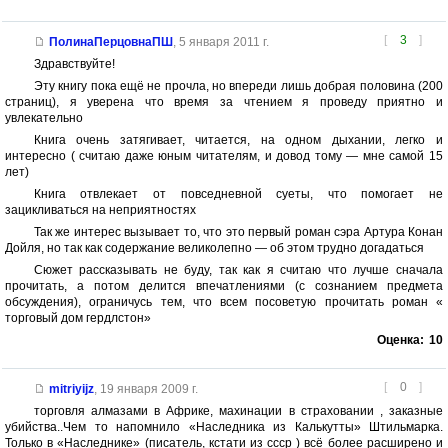
[
3
]
ПолинаПерцовнаПШ
,
5 января 2011 г.
Здравствуйте!
Эту книгу пока ещё не прочла, но впереди лишь добрая половина (200
страниц), я уверена что время за чтением я проведу приятно и
увлекательно
Книга очень затягивает, читается, на одном дыхании, легко и
интересно ( считаю даже юным читателям, и довод тому — мне самой 15
лет)
Книга отвлекает от повседневной суеты, что помогает не
зацикливаться на неприятностях
Так же интерес вызывает то, что это первый роман сэра Артура Конан
Дойля, но так как содержание великолепно — об этом трудно догадаться
Сюжет рассказывать не буду, так как я считаю что лучше сначала
прочитать, а потом делится впечатлениями (с сознанием предмета
обсуждения), ограничусь тем, что всем посоветую прочитать роман «
торговый дом гердлстон»
Оценка:
10
[
0
]
mitriyijz
,
19 января 2009 г.
торговля алмазами в Африке, махинации в страховании , заказные
убийства..Чем то напомнило «Наследника из Калькутты» Штильмарка.
Только в «Наследнике» (писатель, кстати из ссср ) всё более расширено и