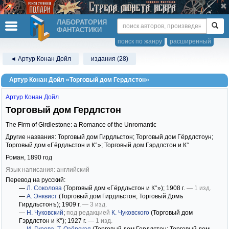
ЛАБОРАТОРИЯ
ФАНТАСТИКИ
поиск по жанру
расширенный
◄ Артур Конан Дойл
издания (28)
Артур Конан Дойл «Торговый дом Гердлстон»
Артур Конан Дойл
Торговый дом Гердлстон
The Firm of Girdlestone: a Romance of the Unromantic
Другие названия: Торговый дом Гирдльстон; Торговый дом Гёрдлстоун;
Торговый дом «Гёрдльстон и К°»; Торговый дом Гэрдлстон и К°
Роман,
1890
год
Язык написания: английский
Перевод на русский:
—
Л. Соколова
(Торговый дом «Гёрдльстон и К°»)
; 1908 г.
— 1 изд.
—
А. Энквист
(Торговый дом Гирдльстон; Торговый Домъ
Гирдльстонъ)
; 1909 г.
— 3 изд.
—
Н. Чуковский
;
под редакцией
К. Чуковского
(Торговый дом
Гэрдлстон и К°)
; 1927 г.
— 1 изд.