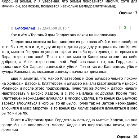
Хороший роман. И я уверенна, что роман понравится многим, хотя для
мужчин он, возможно, покажется несколько мелодраматичным)))
Оценка:
7
[
3
]
Блофельд
,
12 декабря 2016 г.
Кое в чём «Торговый дом Гердлстон» похож на шерлокиану.
Гердлстоны похожи на Каннингемов из рассказа «Рейгетские сквайры»
хотя бы тем, что и те, и другие приходятся друг другу отцом и сыном. Кроме
того, мистер Гердлстон упорно строит из себя праведника, в то время как
Эзра откровенно злой. Точно так же мистер Каннингем строит из себя
доброго, а Алек откровенно злой. Ещё совпадает то, как Гердлстоны
приманили Кэт Харстон запиской и убили. Точно так же Каннингемы убили
кучера Вильяма, использовав записку в качестве приманки.
Ещё я заметил, что майор Клаттербек и фон Баумсер чем-то похожи
на Холмса и Ватсона. Клаттербек и Баумсер начали квартировать у миссис
Робинсон и после этого подружились. Точно так же Холмс и Ватсон начали
квартировать у миссис Хадсон, и с это началась их дружба. Кроме того,
Клаттербек неожиданно влюбился в миссис Скэлли, в то время как Баумсер
зарёкся влюбляться в кого бы то ни было. Точно так же Ватсон неожиданно
влюбился в мисс Морстен, в то время как Холмс зарёкся влюбляться в кого
бы то ни было.
Также в «Торговом доме Гердлстон» есть одна миссис Хадсон, но она
вроде бы не напоминает миссис Хадсон из шерлокианы ничем, кроме
фамилии.
Оценка:
10