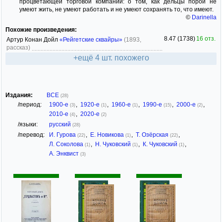
процветающей торговой компании: о том, как дельцы порой не
умеют жить, не умеют работать и не умеют сохранять то, что имеют.
©
Darinella
Похожие произведения:
8.47 (1738)
16 отз.
Артур Конан Дойл
«Рейгетские сквайры»
(1893,
рассказ)
+ещё 4 шт. похожего
Издания:
ВСЕ
(28)
/период:
1900-е
,
1920-е
,
1960-е
,
1990-е
,
2000-е
,
(3)
(1)
(1)
(15)
(2)
2010-е
,
2020-е
(4)
(2)
/языки:
русский
(28)
/перевод:
И. Гурова
,
Е. Новикова
,
Т. Озёрская
,
(22)
(1)
(22)
Л. Соколова
,
Н. Чуковский
,
К. Чуковский
,
(1)
(1)
(1)
А. Энквист
(3)