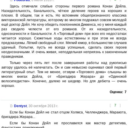
Podebrad
,
6 июля 2016 г.
Здесь отмечали слабые стороны первого романа Конан Дойла.
Назидательность, банальность, чёткое деление героев на хороших и
плохих. В общем, так и есть. Но вспомним общепризнанного классика
викторианской литературы, которому во многом подражал совсем молодой
ещё доктор Дойл. Не хочу обидеть поклонников Диккенса, но у меня каждый
раз сводило челюсти от его романов. От их назидательности,
однозначности и банальности. А «Торговый дом» при всех его недостатках
читается хорошо. Сюжетные ходы естественны и при этом не всегда
предсказуемы. Лёгкий свободный слог. Мягкий юмор, в большинстве случаев
удачный. Попытки, пусть не всегда успешные, сделать своих героев
неоднозначными. И очень живая, неподдельная неприязнь к законченным
праведникам.
Только через пять лет после завершения работы над рукописью
автору удалось её напечатать. Он и сам невысоко оценивал свой первый
литературный опыт. Тем не менее, отзвуки «Торгового дома» слышны во
многих книгах Дойла, от «Бригадира Жерара» до «Одинокой
велосипедистки». Конечно, далеко не шедевр. Но для дебюта — очень
хорошо.
Оценка:
7
[
7
]
Dentyst
,
30 октября 2013 г.
Если бы Конан Дойл не стал отцом Холмса, Челленджера, Маракота,
бригадира Жерара...
Если бы Конан Дойл не прославился как мастер детектива,
фантастики, приключений...