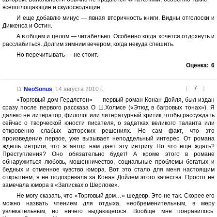
всепоглощающие и скулосводящие.
И еще добавлю минус — явная вторичность книги. Видны отголоски и
Диккенса и Остин.
А в общем и целом — читабельно. Особенно когда хочется отдохнуть и
расслабиться. Долгим зимним вечером, когда некуда спешить.
Но перечитывать — не стоит.
Оценка:
6
[
7
]
NeoSonus
,
14 августа 2010 г.
«Торговый дом Гердлстон» — первый роман Конан Дойля, был издан
сразу после первого рассказа О Ш.Холмсе («Этюд в багровых тонах»). Я
далеко не литератор, филолог или литературный критик, чтобы рассуждать
сейчас о творческой юности писателя, о задатках великого таланта или
откровенно слабых авторских решениях. Но сам факт, что это
произведение первое, уже вызывает неподдельный интерес. От романа
ждешь интриги, что ж автор нам дает эту интригу. Но что еще ждать?
Преступления? Оно обязательно будет! А кроме этого в романе
обнаружиться любовь, мошенничество, социальные проблемы богатых и
бедных и отменное чувство юмора. Вот это стало для меня настоящим
открытием, я не подозревала за Конан Дойлем этого качества. Просто не
замечала юмора в «Записках о Шерлоке».
Не могу сказать, что «Торговый дом…» шедевр. Это не так. Скорее его
можно назвать чтением для отдыха, необременительным, в меру
увлекательным, но ничего выдающегося. Вообще мне понравилось.