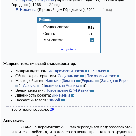
—
И. Гурова
,
Т. Озёрская
(Торговый дом Гердлстон; Торговый дом
Герлдстон)
; 1966 г.
— 22 изд.
—
Е. Новикова
(Торговый дом Гёрдлстоун)
; 2011 г.
— 1 изд.
Рейтинг
Средняя оценка:
8.12
Оценок:
215
Моя оценка:
-
подробнее
Жанрово-тематический классификатор:
Жанры/поджанры:
Историческая проза
|
Реализм
Общие характеристики:
Социальное
|
Психологическое
Место действия:
Наш мир (Земля)
(
Европа
(
Западная Европа
)
|
Африка
(
Тропическая Африка
)
)
Время действия:
Новое время (17-19 века)
Линейность сюжета:
Линейный
Возраст читателя:
Любой
Всего проголосовало:
29
Аннотация:
«Роман о неромантиках» — так переводится подзаголовок этой
книги с английского, и автор совершенно прав. Книга о крушении