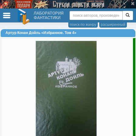
ЛАБОРАТОРИЯ
ФАНТАСТИКИ
поиск по жанру
расширенный
Артур Конан Дойль «Избранное. Том 4»