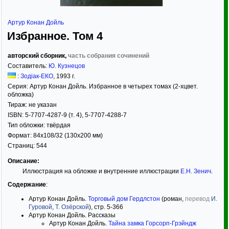
Артур Конан Дойль
Избранное. Том 4
авторский сборник,
часть собрания сочинений
Составитель:
Ю. Кузнецов
:
Зодiак-ЕКО
,
1993
г.
Серия:
Артур Конан Дойль. Избранное в четырех томах (2-хцвет.
обложка)
Тираж:
не указан
ISBN:
5-7707-4287-9 (т. 4), 5-7707-4288-7
Тип обложки:
твёрдая
Формат:
84x108/32
(130x200 мм)
Страниц:
544
Описание:
Иллюстрация на обложке и внутренние иллюстрации
Е.Н. Зенич
.
Содержание
:
Артур Конан Дойль.
Торговый дом Гердлстон
(роман,
перевод
И.
Гуровой
,
Т. Озёрской
), стр. 5-366
Артур Конан Дойль. Рассказы
Артур Конан Дойль.
Тайна замка Горсорп-Грэйндж