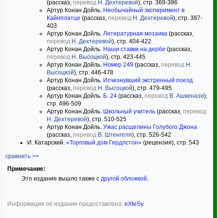
(рассказ,
перевод
Н. Дехтеревой
), стр. 369-386
Артур Конан Дойль.
Необычайный эксперимент в
Кайнплатце
(рассказ,
перевод
Н. Дехтеревой
), стр. 387-
403
Артур Конан Дойль.
Литературная мозаика
(рассказ,
перевод
Н. Дехтеревой
), стр. 404-422
Артур Конан Дойль.
Наши ставки на дерби
(рассказ,
перевод
Н. Высоцкой
), стр. 423-445
Артур Конан Дойль.
Номер 249
(рассказ,
перевод
Н.
Высоцкой
), стр. 446-478
Артур Конан Дойль.
Исчезнувший экстренный поезд
(рассказ,
перевод
Н. Высоцкой
), стр. 479-495
Артур Конан Дойль.
Б. 24
(рассказ,
перевод
В. Ашкенази
),
стр. 496-509
Артур Конан Дойль.
Школьный учитель
(рассказ,
перевод
Н. Дехтеревой
), стр. 510-525
Артур Конан Дойль.
Ужас расщелины Голубого Джона
(рассказ,
перевод
В. Штенгеля
), стр. 526-542
И. Катарский.
«Торговый дом Гердлстон»
(рецензия), стр. 543
сравнить >>
Примечание:
Это издание вышло также с
другой обложкой
.
Информация об издании предоставлена:
eXteSy