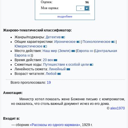
Оценок:
96
Моя оценка:
-
подробнее
Жанрово-тематический классификатор:
Жанры/поджанры:
Детектив
Общие характеристики:
Ироническое
|
Психологическое
|
Юмористическое
Место действия:
Наш мир (Земля)
(
Европа
(
Центральная
Европа
)
)
Время действия:
20 век
Сюжетные ходы:
Путешествие к особой цели
Линейность сюжета:
Линейный
Возраст читателя:
Любой
Всего проголосовало:
19
Аннотация:
Министр хотел показать жене Боженке письмо с компроматом,
но оказалось, что столь важный документ исчез из его дома.
©
alex1970
Входит в:
— сборник
«Рассказы из одного кармана»
, 1929 г.