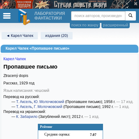
ЛАБОРАТОРИЯ
ФАНТАСТИКИ
поиск по жанру
расширенный
◄ Карел Чапек
издания (20)
Карел Чапек «Пропавшее письмо»
Карел Чапек
Пропавшее письмо
Ztracený dopis
Рассказ,
1929
год
Язык написания: чешский
Перевод на русский:
—
Т. Аксель
,
Ю. Молочковский
(Пропавшее письмо)
; 1958 г.
— 17 изд.
—
Т. Аксель
,
Г. Молочковский
(Пропавшее письмо)
; 1992 г.
— 1 изд.
Перевод на украинский:
—
К. Забарило
(Загублений лист)
; 2012 г.
— 1 изд.
Рейтинг
Средняя оценка:
7.07