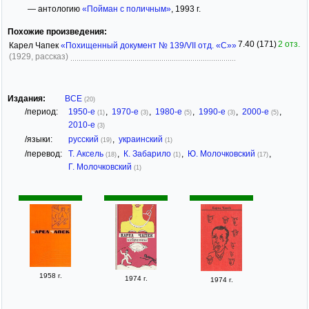
— антологию
«Пойман с поличным»
, 1993 г.
Похожие произведения:
7.40 (171)
2 отз.
Карел Чапек
«Похищенный документ № 139/VII отд. «С»»
(1929, рассказ)
Издания:
ВСЕ
(20)
/период:
1950-е
,
1970-е
,
1980-е
,
1990-е
,
2000-е
,
(1)
(3)
(5)
(3)
(5)
2010-е
(3)
/языки:
русский
,
украинский
(19)
(1)
/перевод:
Т. Аксель
,
К. Забарило
,
Ю. Молочковский
,
(18)
(1)
(17)
Г. Молочковский
(1)
1958 г.
1974 г.
1974 г.